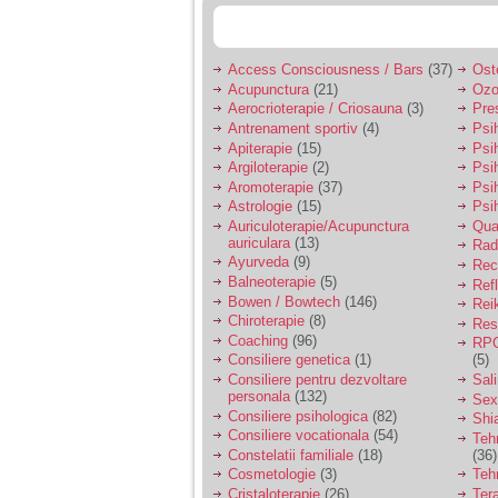
Access Consciousness / Bars
(37)
Ost
Acupunctura
(21)
Ozo
Aerocrioterapie / Criosauna
(3)
Pre
Antrenament sportiv
(4)
Psih
Apiterapie
(15)
Psi
Argiloterapie
(2)
Psi
Aromoterapie
(37)
Psi
Astrologie
(15)
Psi
Auriculoterapie/Acupunctura
Qua
auriculara
(13)
Radi
Ayurveda
(9)
Rec
Balneoterapie
(5)
Ref
Bowen / Bowtech
(146)
Rei
Chiroterapie
(8)
Resp
Coaching
(96)
RPG
Consiliere genetica
(1)
(5)
Consiliere pentru dezvoltare
Sal
personala
(132)
Sex
Consiliere psihologica
(82)
Shi
Consiliere vocationala
(54)
Teh
Constelatii familiale
(18)
(36)
Cosmetologie
(3)
Teh
Cristaloterapie
(26)
Ter