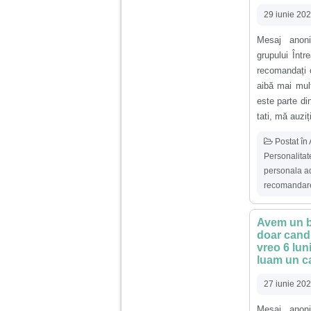
29 iunie 20
Am 14 ani si o mare
problema. Acum 8 luni
Mesaj anoni
am inceput o relatie
cu un baiat in varsta
grupului Înt
de 20 de ani, m-a
recomandați 
cucerit cu vorbe dulci,
aibă mai mul
cadouri, promisiuni de
casatorie, asa ca m-
este parte di
am culcat cu el si in
tati, mă auziți
scurt timp am ramas
insarcinata. El cand a
aflat a plecat in afara,
Postat în
la munca, si a rupt
Personalita
orice legatura cu
mine. Mama m-a batut
personala a
si m-a jignit in ultimul
recomandare
hal, ba chiar m-a fortat
sa stau sa imi
introduca coada de
mop in vagin.
Avem un ba
doar cand 
vreo 6 lun
luam un ca
Am 20 ani si am avut
o viata foarte grea. O
familie care nu m-a
27 iunie 20
crescut cum trebuie,
tata alcoolic, mai
Mesaj anoni