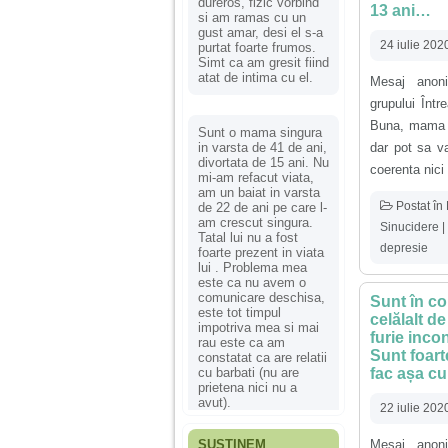
dureros, fizic vorbind
13 ani…
si am ramas cu un
gust amar, desi el s-a
24 iulie 202
purtat foarte frumos.
Simt ca am gresit fiind
atat de intima cu el.
Mesaj anoni
grupului Înt
Buna, mama m
Sunt o mama singura
dar pot sa v
in varsta de 41 de ani,
divortata de 15 ani. Nu
coerenta nici 
mi-am refacut viata,
am un baiat in varsta
Postat în
de 22 de ani pe care l-
am crescut singura.
Sinucidere
|
Tatal lui nu a fost
depresie
foarte prezent in viata
lui . Problema mea
este ca nu avem o
comunicare deschisa,
Sunt în co
este tot timpul
celălalt d
impotriva mea si mai
furie incon
rau este ca am
Sunt foart
constatat ca are relatii
fac așa cu
cu barbati (nu are
prietena nici nu a
avut).
22 iulie 202
Mesaj anoni
SUSȚINEM