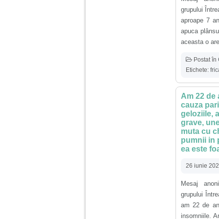
nimanui nu ii pasa de
mine. Din cauza asta
grupului Într
am inceput sa beau
aproape 7 an
alcool si am inceput
sa ma culc cu barbati
apuca plânsul
pentru bani.
aceasta o are
Postat în
Etichete:
fri
Am 22 de a
cauza pari
geloziile, 
grave, une
muta cu ch
pumnii in 
ea este foa
26 iunie 20
Mesaj anoni
grupului Înt
am 22 de ani
insomniile. A