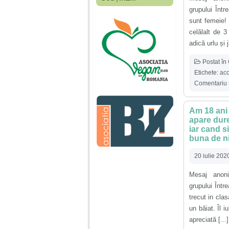
Fiica mea s-a nascut
grupului Înt
cand eu aveam 17
ani, privind in urma
sunt femeie! 
realizez cat de multe
celălalt de 
greseli am facut in
adică urlu și j
educatia si cresterea
ei, am fost o mama
egoista, preocupata
Postat în
de implinirea
Etichete:
acc
profesionala, cand ea
era mica am neglijat-
Comentariu 
o, ba chiar am fost si
agresiva, orice
greseala era taxata cu
Am 18 ani 
o palma sau pedepse.
apare dure
iar cand s
buna de ni
De 4 ani am o relatie
serioasa cu un barbat
in varsta de 32 de ani,
20 iulie 202
iar de aproximativ un
an jumate a inceput
Mesaj anoni
sa se manifeste o
grupului Într
situatie care pe mine
ma deranjeaza.
trecut in cla
un băiat. Îl 
apreciată [...]
Ma aflu aici pentru ca