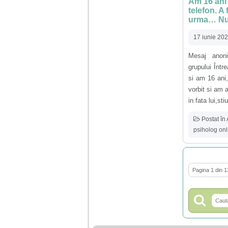
Am 16 ani 
telefon. A 
urma… Nu 
17 iunie 20
Mesaj anoni
grupului Înt
si am 16 ani
vorbit si am 
in fata lui,stiu
Postat în
psiholog onl
Pagina 1 din 1