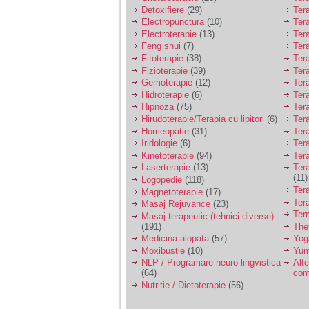
Detoxifiere
(29)
Ter
Electropunctura
(10)
Ter
Electroterapie
(13)
Ter
Feng shui
(7)
Tera
Fitoterapie
(38)
Ter
Fizioterapie
(39)
Ter
Gemoterapie
(12)
Ter
Hidroterapie
(6)
Ter
Hipnoza
(75)
Ter
Hirudoterapie/Terapia cu lipitori
(6)
Tera
Homeopatie
(31)
Ter
Iridologie
(6)
Tera
Kinetoterapie
(94)
Tera
Laserterapie
(13)
Tera
(11)
Logopedie
(118)
Ter
Magnetoterapie
(17)
Ter
Masaj Rejuvance
(23)
Ter
Masaj terapeutic (tehnici diverse)
(191)
The
Medicina alopata
(57)
Yog
Moxibustie
(10)
Yum
NLP / Programare neuro-lingvistica
Alte
(64)
com
Nutritie / Dietoterapie
(56)