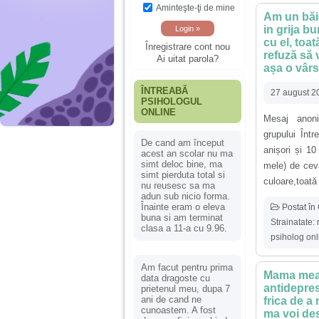
Aminteşte-ţi de mine
Am un băieț
in grija b
cu el, toat
Înregistrare cont nou
refuză să 
Ai uitat parola?
așa o vâr
ÎNTREABĂ
27 august 2
PSIHOLOGUL
ONLINE
Mesaj anoni
grupului Înt
De cand am început
anișori și 10
acest an scolar nu ma
simt deloc bine, ma
mele) de cev
simt pierduta total si
culoare,toată 
nu reusesc sa ma
adun sub nicio forma.
Înainte eram o eleva
Postat în
buna si am terminat
Strainatate:
clasa a 11-a cu 9.96.
psiholog onl
Am facut pentru prima
Mama mea 
data dragoste cu
antidepres
prietenul meu, dupa 7
ani de cand ne
frica de a
cunoastem. A fost
ma voi des