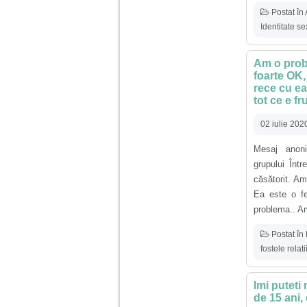
vreau sa stiu daca am
nevoie de un psiholog
Postat în
sau psihiatru.
Identitate s
Sunt casatorita, am
Am o probl
31 de ani si un copil in
foarte OK,
varsta de 2 ani care
rece cu ea,
mi-e lumina ochilor.
tot ce e f
De ceva timp simt ca
mi s-a adunat
oboseala, o oboseala
02 iulie 202
cronica de care nu pot
scapa si simt ca din
Mesaj anoni
cauza ei nu pot
controla nervii si
grupului Înt
cateodata are copilul
căsătorit. Am
de suferit.
Ea este o fe
problema.. Am
Am o bariera peste
care nu pot trece:
Postat în
prietena mea a ramas
fostele relat
insarcinata cu o fata.
Am fost de comun
acord sa facem un
copil, cu gandul ca e
Imi puteti
baiat.
de 15 ani,