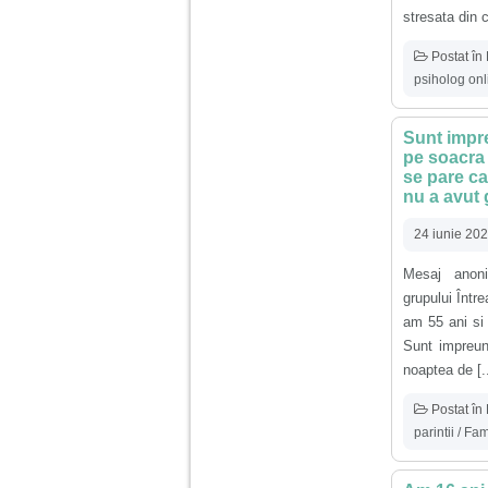
stresata din c
Postat în
psiholog onl
Sunt impre
pe soacra 
se pare ca
nu a avut 
24 iunie 20
Mesaj anoni
grupului Într
am 55 ani si 
Sunt impreun
noaptea de [..
Postat în
parintii / Fam