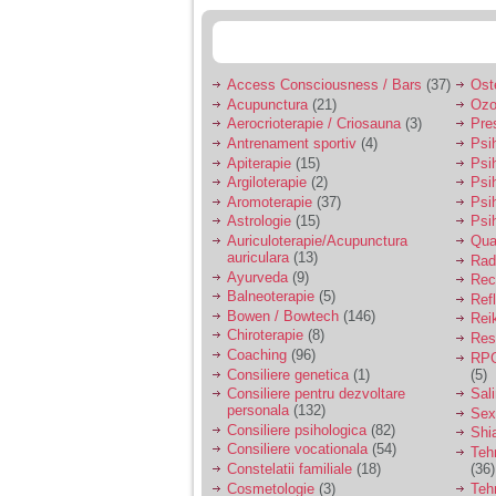
Access Consciousness / Bars
(37)
Ost
Acupunctura
(21)
Ozo
Aerocrioterapie / Criosauna
(3)
Pre
Antrenament sportiv
(4)
Psih
Apiterapie
(15)
Psi
Argiloterapie
(2)
Psi
Aromoterapie
(37)
Psi
Astrologie
(15)
Psi
Auriculoterapie/Acupunctura
Qua
auriculara
(13)
Radi
Ayurveda
(9)
Rec
Balneoterapie
(5)
Ref
Bowen / Bowtech
(146)
Rei
Chiroterapie
(8)
Resp
Coaching
(96)
RPG
Consiliere genetica
(1)
(5)
Consiliere pentru dezvoltare
Sal
personala
(132)
Sex
Consiliere psihologica
(82)
Shi
Consiliere vocationala
(54)
Teh
Constelatii familiale
(18)
(36)
Cosmetologie
(3)
Teh