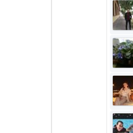
nimanui nu ii pasa de
mine. Din cauza asta
am inceput sa beau
alcool si am inceput
sa ma culc cu barbati
pentru bani.