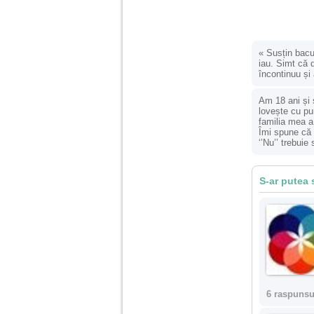
Am 14 ani si o mare
problema. Acum 8 luni
am inceput o relatie
«
Susțin bacul
cu un baiat in varsta
iau. Simt că 
de 20 de ani, m-a
încontinuu și
cucerit cu vorbe dulci,
cadouri, promisiuni de
casatorie, asa ca m-
Am 18 ani și 
am culcat cu el si in
lovește cu pu
scurt timp am ramas
familia mea a
insarcinata. El cand a
Îmi spune că 
aflat a plecat in afara,
‘’Nu’’ trebuie 
la munca, si a rupt
orice legatura cu
mine. Mama m-a batut
S-ar putea 
si m-a jignit in ultimul
hal, ba chiar m-a fortat
sa stau sa imi
introduca coada de
mop in vagin.
Am 20 ani si am avut
o viata foarte grea. O
familie care nu m-a
crescut cum trebuie,
6 raspunsu
tata alcoolic, mai