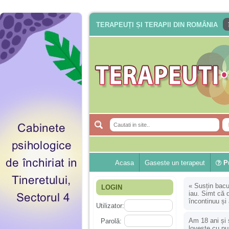
TERAPEUȚI ȘI TERAPII DIN ROMÂNIA
Acasa
Gaseste un terapeut
Pu
«
Susțin bacul
LOGIN
iau. Simt că 
încontinuu și
Utilizator:
Am 18 ani și 
Parolă:
lovește cu pu