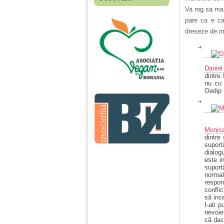
Fiica mea s-a nascut
Va rog sa ma 
cand eu aveam 17
ani, privind in urma
pare ca e ca
realizez cat de multe
dreseze de 
greseli am facut in
educatia si cresterea
ei, am fost o mama
egoista, preocupata
de implinirea
Daniel
profesionala, cand ea
dintre
era mica am neglijat-
nu cu 
o, ba chiar am fost si
Oedip 
agresiva, orice
greseala era taxata cu
o palma sau pedepse.
Monic
dintre
De 4 ani am o relatie
suport
serioasa cu un barbat
dialog
in varsta de 32 de ani,
este i
iar de aproximativ un
suport
an jumate a inceput
normal
sa se manifeste o
respon
situatie care pe mine
confli
ma deranjeaza.
să inc
I-ati 
nevoie.
Ma aflu aici pentru ca
că dac