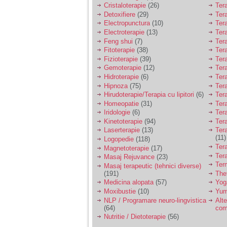
Cristaloterapie
(26)
Ter
Detoxifiere
(29)
Ter
Electropunctura
(10)
Ter
Electroterapie
(13)
Ter
Feng shui
(7)
Tera
Fitoterapie
(38)
Ter
Fizioterapie
(39)
Ter
Gemoterapie
(12)
Ter
Hidroterapie
(6)
Ter
Hipnoza
(75)
Ter
Hirudoterapie/Terapia cu lipitori
(6)
Tera
Homeopatie
(31)
Ter
Iridologie
(6)
Tera
Kinetoterapie
(94)
Tera
Laserterapie
(13)
Tera
(11)
Logopedie
(118)
Ter
Magnetoterapie
(17)
Ter
Masaj Rejuvance
(23)
Ter
Masaj terapeutic (tehnici diverse)
(191)
The
Medicina alopata
(57)
Yog
Moxibustie
(10)
Yum
NLP / Programare neuro-lingvistica
Alte
(64)
com
Nutritie / Dietoterapie
(56)