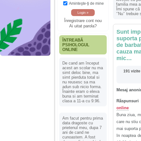
Aminteşte-ţi de mine
familia mea a
Îmi spune că 
‘’Nu’’ trebuie 
Înregistrare cont nou
Ai uitat parola?
Sunt imp
suporta 
ÎNTREABĂ
de barbat
PSIHOLOGUL
ONLINE
cauza mam
mic…
De cand am început
acest an scolar nu ma
191 vizite
simt deloc bine, ma
simt pierduta total si
nu reusesc sa ma
adun sub nicio forma.
Mesaj anoni
Înainte eram o eleva
buna si am terminat
clasa a 11-a cu 9.96.
Răspunsuri 
online
Buna ziua, ma
Am facut pentru prima
care nu stiu 
data dragoste cu
prietenul meu, dupa 7
mai suporta 
ani de cand ne
In noaptea de
cunoastem. A fost