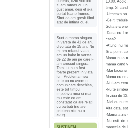
dureros, fizic vorbind
10.00. Acolo 
si am ramas cu un
timp. Si cand
gust amar, desi el s-a
purtat foarte frumos.
-Urmeaza sa 
Simt ca am gresit fiind
-Ce iti trebu
atat de intima cu el.
Sotia s-a ene
-Daca eu l-a
Sunt o mama singura
casa?
in varsta de 41 de ani,
-Atunci nu ma
divortata de 15 ani. Nu
mi-am refacut viata,
Si a pornit ce
am un baiat in varsta
Mama nu a ma
de 22 de ani pe care l-
am crescut singura.
mama cand ve
Tatal lui nu a fost
-Mai facea si
foarte prezent in viata
lui . Problema mea
Mama nu ne-a 
este ca nu avem o
-Nu i-am cerut
comunicare deschisa,
este tot timpul
-Nu te simtea
impotriva mea si mai
In ziua de 13
rau este ca am
-Nici eu nu t
constatat ca are relatii
cu barbati (nu are
Alta data, sot
prietena nici nu a
-Mama a zis c
avut).
-Nu esti de 
SUSȚINEM
manecile de l