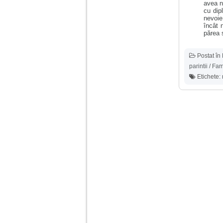
vreau sa stiu daca am
avea n
nevoie de un psiholog
cu dip
sau psihiatru.
nevoie
încât 
părea s
Sunt casatorita, am
31 de ani si un copil in
Postat în
varsta de 2 ani care
mi-e lumina ochilor.
parintii / Fam
De ceva timp simt ca
Etichete:
mi s-a adunat
oboseala, o oboseala
cronica de care nu pot
scapa si simt ca din
cauza ei nu pot
controla nervii si
cateodata are copilul
de suferit.
Am o bariera peste
care nu pot trece:
prietena mea a ramas
insarcinata cu o fata.
Am fost de comun
acord sa facem un
copil, cu gandul ca e
baiat.