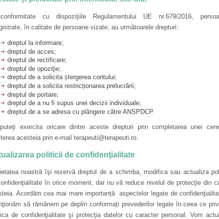
conformitate cu dispoziţiile Regulamentului UE nr.679/2016, persoa
gistrate, în calitate de persoane vizate, au următoarele drepturi:
dreptul la informare;
dreptul de acces;
dreptul de rectificare;
dreptul de opoziţie;
dreptul de a solicita ștergerea contului;
dreptul de a solicita restricționarea prelucrării;
dreptul de portare;
dreptul de a nu fi supus unei decizii individuale;
dreptul de a se adresa cu plângere către ANSPDCP.
puteţi exercita oricare dintre aceste drepturi prin completarea unei cere
iterea acesteia prin e-mail terapeuti@terapeuti.ro.
ualizarea politicii de confidenţialitate
etatea noastră îşi rezervă dreptul de a schimba, modifica sau actualiza pol
onfidenţialitate în orice moment, dar nu vă reduce nivelul de protecţie din c
teia. Acordăm cea mai mare importanță aspectelor legate de confidenţialita
nţionăm să rămânem pe deplin conformați prevederilor legale în ceea ce pri
tica de confidenţialitate şi protecţia datelor cu caracter personal. Vom actu