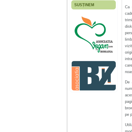
SUSȚINEM
Ca m
Fiica mea s-a nascut
cand eu aveam 17
cadr
ani, privind in urma
tri
realizez cat de multe
greseli am facut in
dis
educatia si cresterea
pers
ei, am fost o mama
limb
egoista, preocupata
de implinirea
vizi
profesionala, cand ea
orig
era mica am neglijat-
o, ba chiar am fost si
intr
agresiva, orice
car
greseala era taxata cu
o palma sau pedepse.
noas
De 
De 4 ani am o relatie
num
serioasa cu un barbat
aces
in varsta de 32 de ani,
iar de aproximativ un
pagi
an jumate a inceput
brow
sa se manifeste o
situatie care pe mine
pe p
ma deranjeaza.
Util
modu