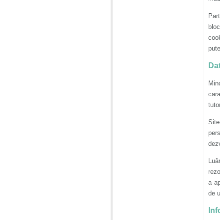
Ma aflu aici pentru ca
vreau sa stiu daca am
Part
nevoie de un psiholog
sau psihiatru.
bloc
cook
pute
Sunt casatorita, am
31 de ani si un copil in
Dat
varsta de 2 ani care
mi-e lumina ochilor.
De ceva timp simt ca
Mino
mi s-a adunat
car
oboseala, o oboseala
cronica de care nu pot
tuto
scapa si simt ca din
cauza ei nu pot
Site
controla nervii si
pers
cateodata are copilul
de suferit.
dezv
Luân
Am o bariera peste
rezo
care nu pot trece:
a a
prietena mea a ramas
insarcinata cu o fata.
de u
Am fost de comun
acord sa facem un
Inf
copil, cu gandul ca e
baiat.