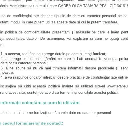
ânia. Administratorul site-ului este GADEA OLGA TAMARA PFA , CIF 341618
tica de confidenţialitate descrie tipurile de date cu caracter personal pe ca
ctăm, modul în care putem utiliza aceste date şi cui le putem transfera.
în politica de confidenţialitate prezentăm şi măsurile pe care le luăm pen
teja securitatea datelor. De asemenea, vă explicăm şi cum ne puteţi cont
ru:
a accesa, rectifica sau şterge datele pe care ni le-aţi furnizat;
a retrage orice consimţământ pe care ni l-aţi acordat în vederea preluc
datelor cu caracter personal;
a ne spune să nu vă mai trimitem informaţii despre produsele şi servi
noastre;
a vă răspunde oricăror întrebări despre practicile de confidenţialitate online
ncurajăm să citiți această politică înainte să utilizați site-ul www.terapeut
izand acest site, sunteți de acord cu termenii și condițiile acestei politici.
informaţii colectăm şi cum le utilizăm
adrul acestui site ne furnizați următoarele date cu caracter personal:
În cadrul formularelor de contact: