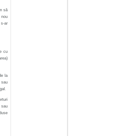
um să
n nou
 s-ar
te cu
rea)
de la
i sau
gal.
rturi
t sau
oduse