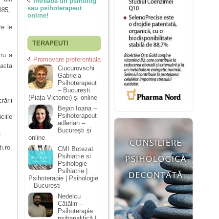
Întreabă un psiholog
sau psihoterapeut
85,.
online!
re le
TERAPEUTI
tru a
Promovare preferentiala
acta
Ciucurovschi
Gabriela –
Psihoterapeut
– București
(Piața Victoriei) și online
rării
Bejan Ioana –
Psihoterapeut
ciile
adlerian –
București și
.
online
i.ro.
CMI Botezat
Psihiatrie si
Psihologie –
Psihiatrie |
Psihoterapie | Psihologie
– Bucuresti
Nedelcu
Cătălin –
Psihoterapie
psihanalitică |