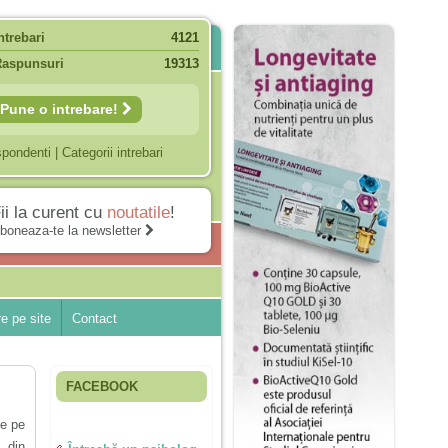
ntrebari
4121
Raspunsuri
19313
Pune o intrebare!
spondenti
|
Categorii intrebari
ii la curent cu
noutatile
!
boneaza-te la newsletter
e pe site
Contact
FACEBOOK
le pe
 din