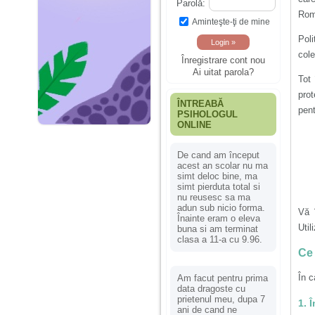
Parolă:
Rom
Aminteşte-ţi de mine
Poli
cole
Înregistrare cont nou
Ai uitat parola?
Tot 
pro
ÎNTREABĂ
pent
PSIHOLOGUL
ONLINE
De cand am început
acest an scolar nu ma
simt deloc bine, ma
simt pierduta total si
nu reusesc sa ma
adun sub nicio forma.
Vă î
Înainte eram o eleva
Util
buna si am terminat
clasa a 11-a cu 9.96.
Ce 
În c
Am facut pentru prima
data dragoste cu
prietenul meu, dupa 7
1. 
ani de cand ne