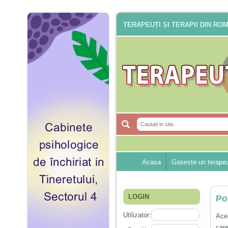
TERAPEUȚI ȘI TERAPII DIN RO
Acasa
Gaseste un terape
LOGIN
Po
Utilizator:
Acea
car