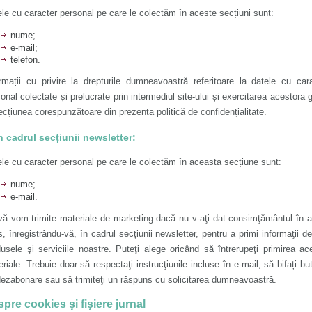
le cu caracter personal pe care le colectăm în aceste secțiuni sunt:
nume;
e-mail;
telefon.
rmații cu privire la drepturile dumneavoastră referitoare la datele cu car
onal colectate și prelucrate prin intermediul site-ului și exercitarea acestora g
ecțiunea corespunzătoare din prezenta politică de confidențialitate.
În cadrul secțiunii newsletter:
le cu caracter personal pe care le colectăm în aceasta secțiune sunt:
nume;
e-mail.
vă vom trimite materiale de marketing dacă nu v-aţi dat consimţământul în 
, înregistrându-vă, în cadrul secțiunii newsletter, pentru a primi informaţii d
usele şi serviciile noastre. Puteţi alege oricând să întrerupeţi primirea ac
riale. Trebuie doar să respectaţi instrucţiunile incluse în e-mail, să bifați bu
ezabonare sau să trimiteţi un răspuns cu solicitarea dumneavoastră.
pre cookies şi fişiere jurnal