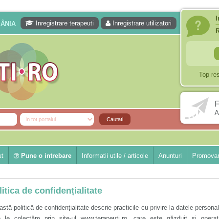
I
Inregistrare terapeuti
Inregistrare utilizatori
MÂNIA
Top re
F
A
ut
Pune o intrebare
Informatii utile / articole
Anunturi
Promovar
litica de confidențialitate
stă politică de confidențialitate descrie practicile cu privire la datele persona
e le colectăm prin site-ul www.terapeuti.ro, care este găzduit și operat