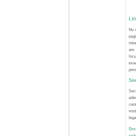
tata alcoolic, mai
nimanui nu ii pasa de
mine. Din cauza asta
am inceput sa beau
Lin
alcool si am inceput
sa ma culc cu barbati
pentru bani.
Nu u
pag
inte
are 
încu
exa
pers
Sec
Secu
adec
cara
modi
lega
Dre
col