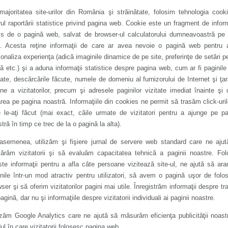
ajoritatea site-urilor din România şi străinătate, folosim tehnologia cook
ul raportării statistice privind pagina web. Cookie este un fragment de infor
mis de o pagină web, salvat de browser-ul calculatorului dumneavoastră pe
k. Acesta reţine informaţii de care ar avea nevoie o pagină web pentru 
onaliza experienţa (adică imaginile dinamice de pe site, preferinţe de setări p
ă etc.) şi a aduna informaţii statistice despre pagina web, cum ar fi paginil
tate, descărcările făcute, numele de domeniu al furnizorului de Internet şi ţa
ine a vizitatorilor, precum şi adresele paginilor vizitate imediat înainte şi
area pe pagina noastră. Informaţiile din cookies ne permit să trasăm click-uri
e le-aţi făcut (mai exact, căile urmate de vizitatori pentru a ajunge pe p
tră în timp ce trec de la o pagină la alta).
asemenea, utilizăm şi fişiere jurnal de servere web standard care ne aju
ărăm vizitatorii şi să evaluăm capacitatea tehnică a paginii noastre. Fo
te informaţii pentru a afla câte persoane vizitează site-ul, ne ajută să ar
nile într-un mod atractiv pentru utilizatori, să avem o pagină uşor de folos
ser şi să oferim vizitatorilor pagini mai utile. Înregistrăm informaţii despre tra
agină, dar nu şi informaţiile despre vizitatorii individuali ai paginii noastre.
izăm Google Analytics care ne ajută să măsurăm eficienţa publicităţii noast
l în care vizitatorii folosesc pagina web.