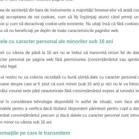
ea de asistenţă din bara de instrumente a majorităţii browser-elor vă arată c
aţi acceptarea de noi cookies, cum să fiţi înştiinţaţi atunci când primiţi u
ie şi cum să dezactivaţi cookie-urile existente. Nu uitaţi însă că fără cookies
a să nu beneficiaţi pe deplin de toate caracteristicile paginilor web.
ele cu caracter personal ale minorilor sub 16 ani
rii cu vârsta de până la 16 ani nu ar trebui să transmită niciun fel de da
acter personal pe pagina web fără permisiunea (consimțământul sau aproba
relui legal.
-ul nostru nu va colecta niciodată cu bună știință date cu caracter personal 
oane despre care ar fi știut că sunt minori (sub 16 ani) și nici nu le va folos
ălui vreunei terțe părți neautorizate fără consimțământul expres al tutorelui le
d în considerare tehnologia disponibilă în astfel de situații, vom face efo
nabile pentru a verifica dacă titularul răspunderii părintești pentru copil a da
probat consimțământul precum și dacă datele cu caracter personal sunt intr
n minor cu vârsta sub 16 ani.
ormaţiile pe care le transmitem