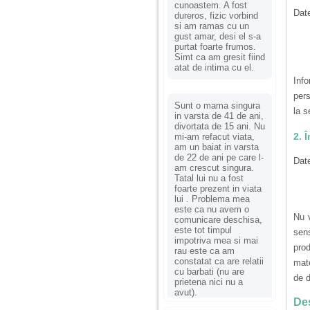
cunoastem. A fost
Date
dureros, fizic vorbind
si am ramas cu un
gust amar, desi el s-a
purtat foarte frumos.
Simt ca am gresit fiind
atat de intima cu el.
Info
pers
Sunt o mama singura
la s
in varsta de 41 de ani,
divortata de 15 ani. Nu
2. 
mi-am refacut viata,
am un baiat in varsta
de 22 de ani pe care l-
Date
am crescut singura.
Tatal lui nu a fost
foarte prezent in viata
lui . Problema mea
este ca nu avem o
Nu 
comunicare deschisa,
este tot timpul
sens
impotriva mea si mai
prod
rau este ca am
constatat ca are relatii
mate
cu barbati (nu are
de d
prietena nici nu a
avut).
Des