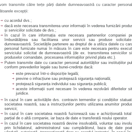
vom transmite către terțe părți datele dumneavoastră cu caracter persona
toarele excepții:
cu acordul dvs.;
dacă este necesara transmiterea unor informații în vederea furnizării produ
și serviciilor solicitate de dvs.;
în cazul în care informația este necesara partenerilor companiei pe
îmbunătățirea sau facilitarea unor servicii sau produse solicitat
dumneavoastră. Societățile partenere au dreptul de a utiliza datele cu car
personal furnizate numai în măsura în care este necesara pentru execu
serviciului solicitat de dumneavoastră (de ex. transmiterea serviciilor s
produselor comandate, procesarea informațiilor privind plata etc.).
Putem transmite date cu caracter personal autorităților sau instituțiilor pu
conform prevederilor legale sau bunei-credințe dacă:
este prevazut într-o dispoziție legală;
previne o infracțiune sau protejează siguranța națională;
protejează siguranța individului sau siguranța publică;
aceste informații sunt necesare în vederea rezolvării diferitelor sit
juridice.
în cazul în care activitățile dvs. contravin termenilor și condițiilor statua
societatea noastră, sau a instrucțiunilor pentru utilizarea anumitor produ
servicii;
în cazul în care societatea noastră fuzionează sau e achiziționată tota
parțial de o altă companie, iar baza de date e transferată noului operator.
în cazul în care societatea noastră devine insolvabilă, voluntar sau involu
prin lichidatorul, administratorul sau cumpărătorul, baza de date poa