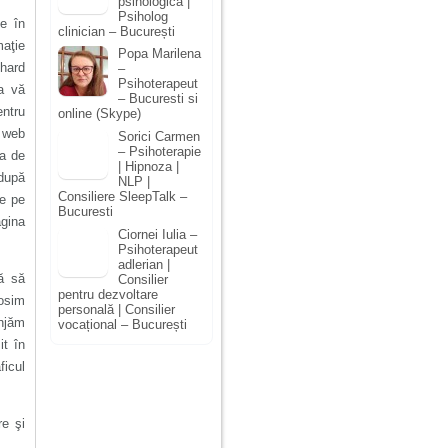
psihologică |
Psiholog
ie în
clinician – București
maţie
Popa Marilena
 hard
–
Psihoterapeut
a vă
– Bucuresti si
entru
online (Skype)
e web
Sorici Carmen
– Psihoterapie
ra de
| Hipnoza |
 după
NLP |
Consiliere SleepTalk –
le pe
Bucuresti
agina
Ciornei Iulia –
Psihoterapeut
adlerian |
tă să
Consilier
pentru dezvoltare
losim
personală | Consilier
anjăm
vocațional – București
it în
ficul
re şi