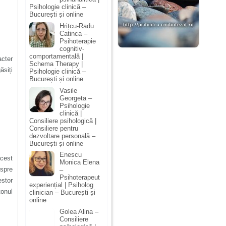
Psihologie clinică –
București și online
Hrițcu-Radu
Catinca –
Psihoterapie
cognitiv-
comportamentală |
acter
Schema Therapy |
ăsiți
Psihologie clinică –
București și online
Vasile
Georgeta –
Psihologie
clinică |
Consiliere psihologică |
Consiliere pentru
dezvoltare personală –
București și online
Enescu
acest
Monica Elena
espre
–
Psihoterapeut
estor
experiențial | Psiholog
tonul
clinician – București și
online
Golea Alina –
Consiliere