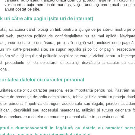
vândută, autorizată, tranzacționată doar cu acordul instanței. În cazul în
vor apare situații menționate mai sus, veți fi anunțați prin e-mail sau prin
anunț postat pe site.
k-uri către alte pagini (site-uri de internet)
itaţi că atunci când folosiţi un link pentru a ajunge de pe site-ul nostru pe o
ină web, prezenta politică de confidenţialitate nu se mai aplică. Navigar
racţiunea pe care le desfăşuraţi pe o altă pagină web, inclusiv orice pagină
un link către prezentul site, se supun regulilor şi politicilor paginii respectiv
rajăm să citiţi regulile şi politicile paginilor pe care le vizitaţi pentru a înţeleg
ct procedurile lor de colectare, utilizare şi dezvăluire a datelor cu car
onal.
uritatea datelor cu caracter personal
ritatea datelor cu caracter personal este importantă pentru noi. Păstrăm m
vate de precauţie de ordin administrativ, tehnic şi fizic pentru a proteja date
cter personal împotriva distrugerii accidentale sau ilegale, pierderii acciden
ficării, dezvăluirii sau accesului neautorizat, utilizării şi tuturor celorlalte 
le de prelucrare a datelor cu caracter personal aflate în posesia noastră.
pturile dumneavoastră în legătură cu datele cu caracter pers
ectate și prelucrate prin intermediul site-ului