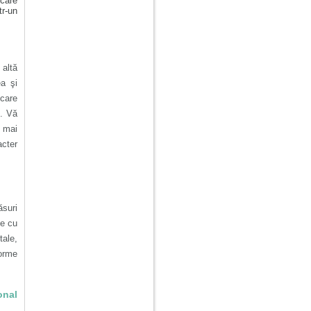
 care
tr-un
 altă
ea şi
 care
e. Vă
e mai
acter
ăsuri
le cu
tale,
forme
onal