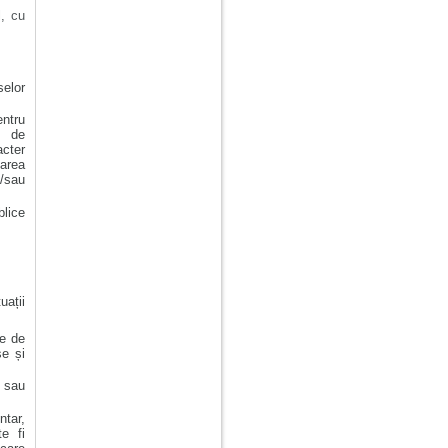
l, cu
selor
ntru
e de
acter
tarea
i/sau
blice
uații
te de
se și
l sau
ntar,
te fi