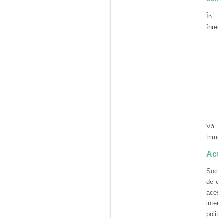
În 
înre
Vă 
trim
Act
Soci
de c
aces
inte
poli