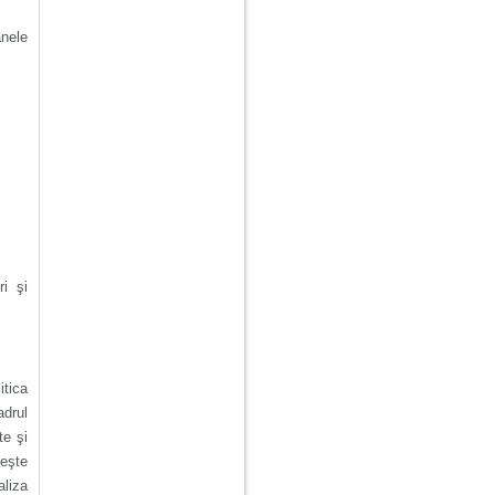
nele
ri şi
itica
adrul
te şi
veşte
aliza