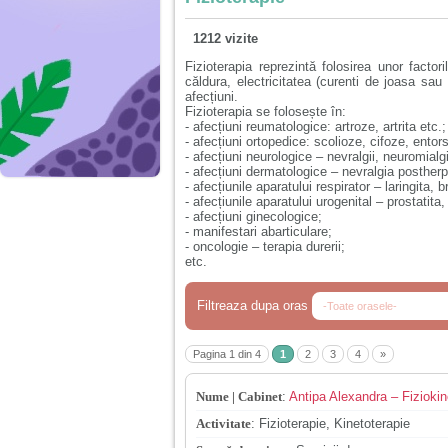
1212 vizite
Fizioterapia reprezintă folosirea unor factor
căldura, electricitatea (curenti de joasa sau 
afecțiuni.
Fizioterapia se folosește în:
- afecțiuni reumatologice: artroze, artrita etc.;
- afecțiuni ortopedice: scolioze, cifoze, entorse
- afecțiuni neurologice – nevralgii, neuromialgi
- afecțiuni dermatologice – nevralgia postherp
- afecțiunile aparatului respirator – laringita, b
- afecțiunile aparatului urogenital – prostatita, 
- afecțiuni ginecologice;
- manifestari abarticulare;
- oncologie – terapia durerii;
etc.
Filtreaza dupa oras
Pagina 1 din 4
1
2
3
4
»
Nume | Cabinet
:
Antipa Alexandra – Fiziokin
Activitate
:
Fizioterapie, Kinetoterapie