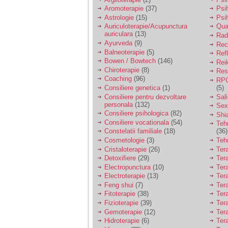
Aromoterapie
(37)
Psi
Astrologie
(15)
Psi
Auriculoterapie/Acupunctura
Qua
auriculara
(13)
Radi
Ayurveda
(9)
Rec
Balneoterapie
(5)
Ref
Bowen / Bowtech
(146)
Rei
Chiroterapie
(8)
Resp
Coaching
(96)
RPG
Consiliere genetica
(1)
(5)
Consiliere pentru dezvoltare
Sal
personala
(132)
Sex
Consiliere psihologica
(82)
Shi
Consiliere vocationala
(54)
Teh
Constelatii familiale
(18)
(36)
Cosmetologie
(3)
Teh
Cristaloterapie
(26)
Ter
Detoxifiere
(29)
Ter
Electropunctura
(10)
Ter
Electroterapie
(13)
Ter
Feng shui
(7)
Tera
Fitoterapie
(38)
Ter
Fizioterapie
(39)
Ter
Gemoterapie
(12)
Ter
Hidroterapie
(6)
Ter