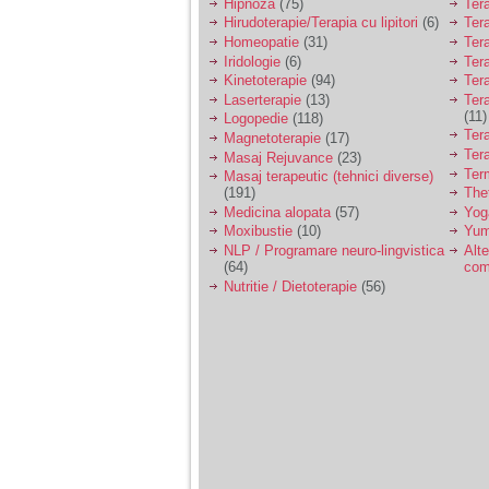
Hipnoza
(75)
Ter
Hirudoterapie/Terapia cu lipitori
(6)
Tera
Homeopatie
(31)
Ter
Iridologie
(6)
Tera
Kinetoterapie
(94)
Tera
Laserterapie
(13)
Tera
(11)
Logopedie
(118)
Ter
Magnetoterapie
(17)
Ter
Masaj Rejuvance
(23)
Ter
Masaj terapeutic (tehnici diverse)
(191)
The
Medicina alopata
(57)
Yog
Moxibustie
(10)
Yum
NLP / Programare neuro-lingvistica
Alte
(64)
com
Nutritie / Dietoterapie
(56)