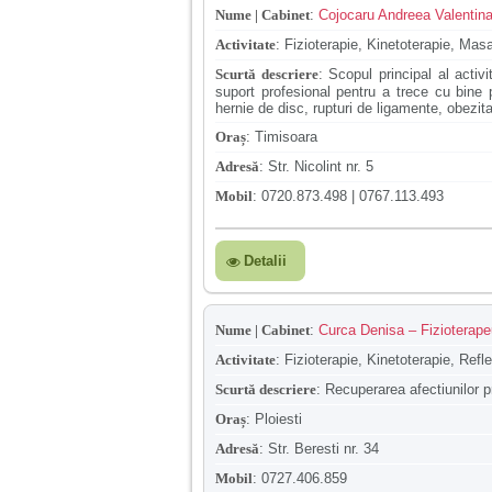
Nume | Cabinet
:
Cojocaru Andreea Valentina
Activitate
:
Fizioterapie, Kinetoterapie, Masa
Scurtă descriere
:
Scopul principal al activ
suport profesional pentru a trece cu bine 
hernie de disc, rupturi de ligamente, obezita
Oraș
:
Timisoara
Adresă
:
Str. Nicolint nr. 5
Mobil
:
0720.873.498 | 0767.113.493
Detalii
Nume | Cabinet
:
Curca Denisa – Fizioterapeu
Activitate
:
Fizioterapie, Kinetoterapie, Refl
Scurtă descriere
:
Recuperarea afectiunilor p
Oraș
:
Ploiesti
Adresă
:
Str. Beresti nr. 34
Mobil
:
0727.406.859