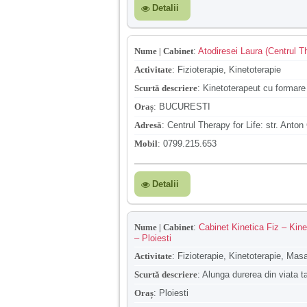
Detalii
Nume | Cabinet
:
Atodiresei Laura (Centrul Th
Activitate
:
Fizioterapie, Kinetoterapie
Scurtă descriere
:
Kinetoterapeut cu formare l
Oraș
:
BUCURESTI
Adresă
:
Centrul Therapy for Life: str. Anton 
Mobil
:
0799.215.653
Detalii
Nume | Cabinet
:
Cabinet Kinetica Fiz – Kinet
– Ploiesti
Activitate
:
Fizioterapie, Kinetoterapie, Masa
Scurtă descriere
:
Alunga durerea din viata t
Oraș
:
Ploiesti