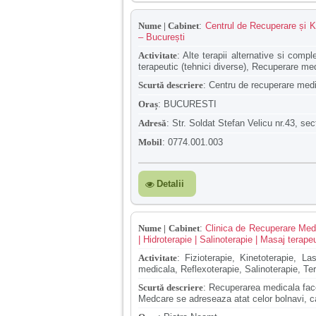
Nume | Cabinet
:
Centrul de Recuperare și Ki
– București
Activitate
:
Alte terapii alternative si comp
terapeutic (tehnici diverse), Recuperare me
Scurtă descriere
:
Centru de recuperare medic
Oraș
:
BUCURESTI
Adresă
:
Str. Soldat Stefan Velicu nr.43, sec
Mobil
:
0774.001.003
Detalii
Nume | Cabinet
:
Clinica de Recuperare Medi
| Hidroterapie | Salinoterapie | Masaj terap
Activitate
:
Fizioterapie, Kinetoterapie, La
medicala, Reflexoterapie, Salinoterapie, Te
Scurtă descriere
:
Recuperarea medicala face 
Medcare se adreseaza atat celor bolnavi, cat 