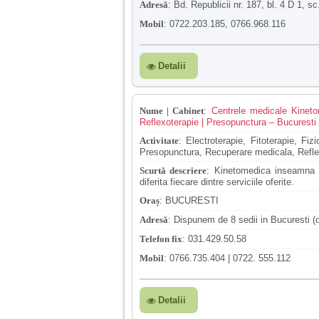
Adresă
:
Bd. Republicii nr. 187, bl. 4 D 1, sc.
Mobil
:
0722.203.185, 0766.968.116
Detalii
Nume | Cabinet
:
Centrele medicale Kineto
Reflexoterapie | Presopunctura – Bucuresti
Activitate
:
Electroterapie, Fitoterapie, Fiz
Presopunctura, Recuperare medicala, Refle
Scurtă descriere
:
Kinetomedica inseamna 8
diferita fiecare dintre serviciile oferite.
Oraș
:
BUCURESTI
Adresă
:
Dispunem de 8 sedii in Bucuresti (de
Telefon fix
:
031.429.50.58
Mobil
:
0766.735.404 | 0722. 555.112
Detalii