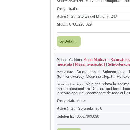
Scurtă descriere
:
Servicii de recuperare medi
Oraș
:
Braila
Adresă
:
Str. Stefan cel Mare nr. 240
Mobil
:
0766.220.829
Detalii
Nume | Cabinet
:
Aqua Medica – Reumatologie 
medicala | Masaj terapeutic | Reflexoterapie
Activitate
:
Aromoterapie, Balneoterapie, D
(tehnici diverse), Medicina alopata, Reflexo
Scurtă descriere
:
Va puteti relaxa la sedint
inalt profesionalism. Cei cu probleme loc
kinetoterapeutic, recomandat de medicul din
Oraș
:
Satu Mare
Adresă
:
Str. Gorunului nr. 8
Telefon fix
:
0361.409.898