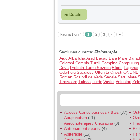
Detalii
Pagina 1 din 4
1
2
3
4
»
Sectiunea curenta:
Fizioterapie
Aiud
Alba Iulia
Arad
Bacau
Baia Mare
Barlad
Calarasi
Campia Turzii
Campina
Campulung
Deva
Drobeta-Turnu Severin
Eforie
Fagaras
Odorheiu Secuiesc
Oltenita
Onesti
ONLINE
Roman
Rosiorii de Vede
Sacele
Satu Mare
S
Timisoara
Tulcea
Turda
Vaslui
Voluntari
Zal
Access Consciousness / Bars
(37)
Ost
Acupunctura
(21)
Ozo
Aerocrioterapie / Criosauna
(3)
Pre
Antrenament sportiv
(4)
Psih
Apiterapie
(15)
Psi
Argiloterapie
(2)
Psi