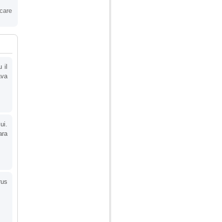
 care
 il
ava
ui.
ara
rus