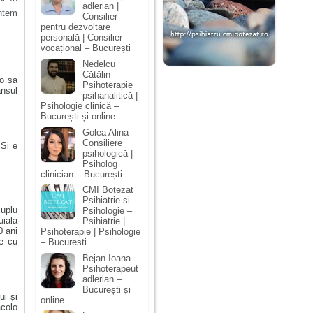
adlerian |
ntem
Consilier
pentru dezvoltare
personală | Consilier
vocațional – București
Nedelcu
Cătălin –
lo sa
Psihoterapie
ansul
psihanalitică |
Psihologie clinică –
București și online
Golea Alina –
Consiliere
 Si e
psihologică |
Psiholog
clinician – București
CMI Botezat
Psihiatrie si
cuplu
Psihologie –
uiala
Psihiatrie |
0 ani
Psihoterapie | Psihologie
te cu
– Bucuresti
Bejan Ioana –
Psihoterapeut
adlerian –
București și
ui și
online
acolo