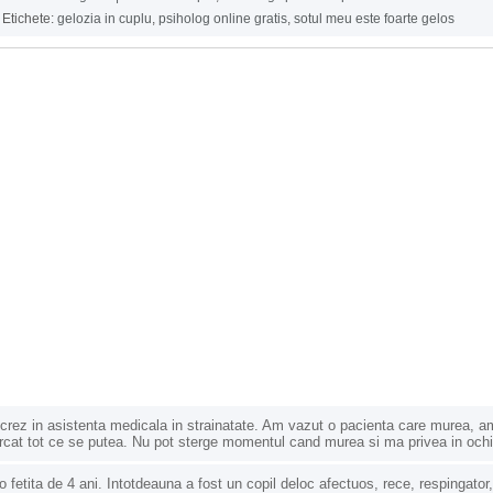
Etichete:
gelozia in cuplu
,
psiholog online gratis
,
sotul meu este foarte gelos
crez in asistenta medicala in strainatate. Am vazut o pacienta care murea, a
rcat tot ce se putea. Nu pot sterge momentul cand murea si ma privea in oc
 fetita de 4 ani. Intotdeauna a fost un copil deloc afectuos, rece, respingator,