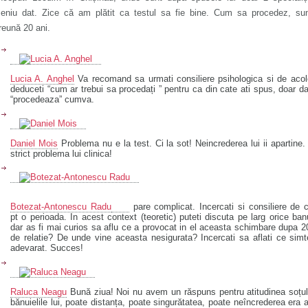
eniu dat. Zice că am plătit ca testul sa fie bine. Cum sa procedez, su
reună 20 ani.
Lucia A. Anghel
Va recomand sa urmati consiliere psihologica si de aco
deduceti “cum ar trebui sa procedați ” pentru ca din cate ati spus, doar d
“procedeaza” cumva.
Daniel Mois
Problema nu e la test. Ci la sot! Neincrederea lui ii apartine.
strict problema lui clinica!
Botezat-Antonescu Radu
pare complicat. Incercati si consiliere de 
pt o perioada. In acest context (teoretic) puteti discuta pe larg orice ban
dar as fi mai curios sa aflu ce a provocat in el aceasta schimbare dupa 2
de relatie? De unde vine aceasta nesigurata? Incercati sa aflati ce sim
adevarat. Succes!
Raluca Neagu
Bună ziua! Noi nu avem un răspuns pentru atitudinea soțul
bănuielile lui, poate distanța, poate singurătatea, poate neîncrederea era 