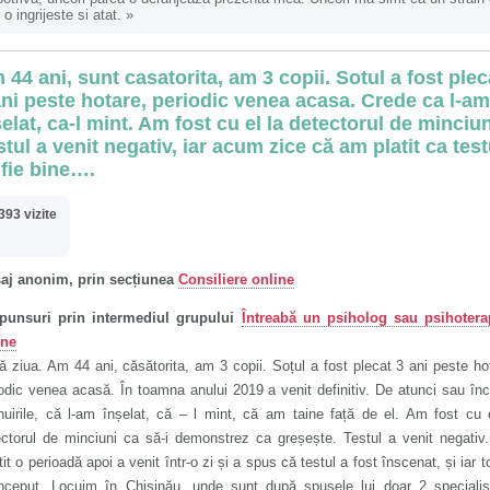
 o ingrijeste si atat.
»
 44 ani, sunt casatorita, am 3 copii. Sotul a fost plec
ani peste hotare, periodic venea acasa. Crede ca l-am
selat, ca-l mint. Am fost cu el la detectorul de minciun
stul a venit negativ, iar acum zice că am platit ca test
 fie bine….
393 vizite
aj anonim, prin secțiunea
Consiliere
online
punsuri prin intermediul grupului
Întreabă un psiholog sau psihotera
ine
 ziua. Am 44 ani, căsătorita, am 3 copii. Soțul a fost plecat 3 ani peste ho
odic venea acasă. În toamna anului 2019 a venit definitiv. De atunci sau în
nuirile, că l-am înșelat, că – l mint, că am taine față de el. Am fost cu 
ectorul de minciuni ca să-i demonstrez ca greșește. Testul a venit negativ
știt o perioadă apoi a venit într-o zi și a spus că testul a fost înscenat, și iar t
început. Locuim în Chișinău, unde sunt după spusele lui doar 2 specialiș