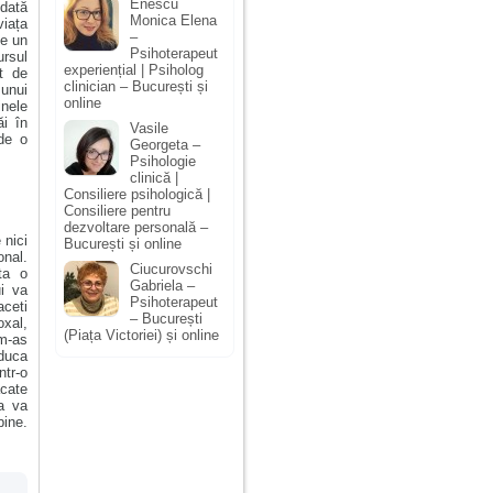
Enescu
odată
Monica Elena
viața
–
te un
Psihoterapeut
ursul
experiențial | Psiholog
t de
clinician – București și
 unui
online
inele
ăi în
Vasile
 de o
Georgeta –
Psihologie
clinică |
Consiliere psihologică |
Consiliere pentru
dezvoltare personală –
 nici
București și online
nal.
Ciucurovschi
ta o
Gabriela –
ui va
Psihoterapeut
aceti
– București
oxal,
(Piața Victoriei) și online
 m-as
duca
ntr-o
cate
a va
bine.