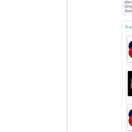
plac
dimp
Am 14 ani si o mare
doar
problema. Acum 8 luni
am inceput o relatie
cu un baiat in varsta
S-a
de 20 de ani, m-a
cucerit cu vorbe dulci,
cadouri, promisiuni de
casatorie, asa ca m-
am culcat cu el si in
scurt timp am ramas
insarcinata. El cand a
aflat a plecat in afara,
la munca, si a rupt
orice legatura cu
mine. Mama m-a batut
si m-a jignit in ultimul
hal, ba chiar m-a fortat
sa stau sa imi
introduca coada de
mop in vagin.
Am 20 ani si am avut
o viata foarte grea. O
familie care nu m-a
crescut cum trebuie,
tata alcoolic, mai