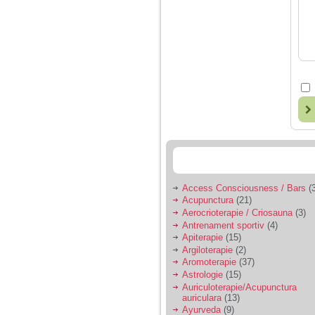
Access Consciousness / Bars
(3
Acupunctura
(21)
Aerocrioterapie / Criosauna
(3)
Antrenament sportiv
(4)
Apiterapie
(15)
Argiloterapie
(2)
Aromoterapie
(37)
Astrologie
(15)
Auriculoterapie/Acupunctura
auriculara
(13)
Ayurveda
(9)