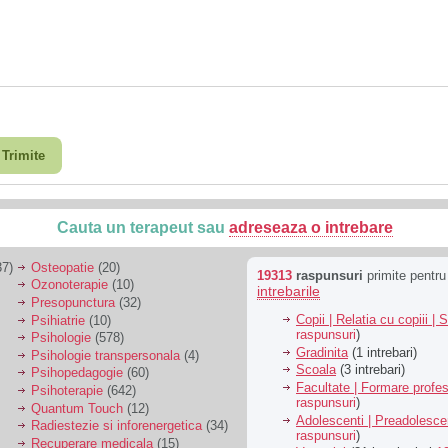
Trimite
Cauta un terapeut sau
adreseaza o intrebare
7)
Osteopatie
(20)
19313
raspunsuri
primite pentr
Ozonoterapie
(10)
intrebarile
Presopunctura
(32)
Copii | Relatia cu copiii | 
Psihiatrie
(10)
raspunsuri
)
Psihologie
(578)
Gradinita
(1 intrebari)
Psihologie transpersonala
(4)
Scoala
(3 intrebari)
Psihopedagogie
(60)
Facultate | Formare profes
Psihoterapie
(642)
raspunsuri
)
Quantum Touch
(12)
Adolescenti | Preadolesce
Radiestezie si inforenergetica
(34)
raspunsuri
)
Recuperare medicala
(15)