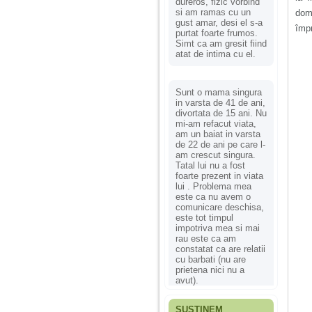
dureros, fizic vorbind
si am ramas cu un
dom
gust amar, desi el s-a
împ
purtat foarte frumos.
Simt ca am gresit fiind
atat de intima cu el.
Sunt o mama singura
in varsta de 41 de ani,
divortata de 15 ani. Nu
mi-am refacut viata,
am un baiat in varsta
de 22 de ani pe care l-
am crescut singura.
Tatal lui nu a fost
foarte prezent in viata
lui . Problema mea
este ca nu avem o
comunicare deschisa,
este tot timpul
impotriva mea si mai
rau este ca am
constatat ca are relatii
cu barbati (nu are
prietena nici nu a
avut).
SUSȚINEM