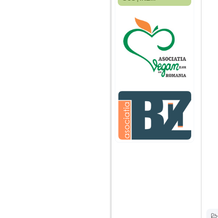
Fiica mea s-a nascut
cand eu aveam 17
ani, privind in urma
realizez cat de multe
greseli am facut in
educatia si cresterea
ei, am fost o mama
egoista, preocupata
de implinirea
profesionala, cand ea
era mica am neglijat-
o, ba chiar am fost si
agresiva, orice
greseala era taxata cu
o palma sau pedepse.
De 4 ani am o relatie
serioasa cu un barbat
in varsta de 32 de ani,
iar de aproximativ un
an jumate a inceput
sa se manifeste o
situatie care pe mine
ma deranjeaza.
Ma aflu aici pentru ca