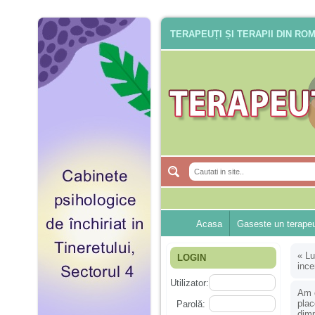
TERAPEUȚI ȘI TERAPII DIN RO
Acasa
Gaseste un terape
«
Lu
LOGIN
ince
Utilizator:
Am o
plac
Parolă:
dimp