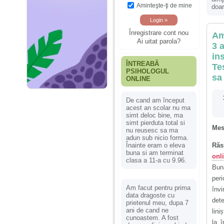
Aminteşte-ţi de mine
doar
Înregistrare cont nou
Am
Ai uitat parola?
3 
in
ÎNTREABĂ
Te
PSIHOLOGUL
sa
ONLINE
De cand am început
acest an scolar nu ma
simt deloc bine, ma
simt pierduta total si
Mes
nu reusesc sa ma
adun sub nicio forma.
Înainte eram o eleva
Răs
buna si am terminat
onl
clasa a 11-a cu 9.96.
Bună
peri
Am facut pentru prima
învi
data dragoste cu
det
prietenul meu, dupa 7
ani de cand ne
lini
cunoastem. A fost
la 