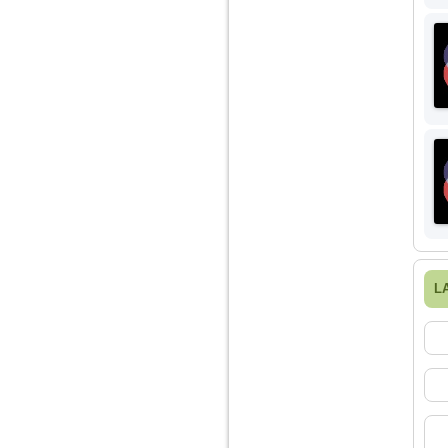
nimanui nu ii pasa de
mine. Din cauza asta
am inceput sa beau
alcool si am inceput
sa ma culc cu barbati
pentru bani.
L