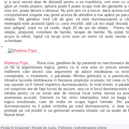
și a avut nevoie doar de distanță pentru a se manifesta, cert este cu 
găsit un mediu propice, gelozia poate fi poate ocupa mult din gândurile și 
unui om, poate deveni o obsesie. Nu știm prin ce a trecut, dacă acesta es
comportament singular sau genul acesta de atitudine a mai apărut pe parc
relației. Mă gândesc însă cât de greu vă este dumneavoastră și câ
nedreaptă este această luptă cu ceva invizibil, iată că nici după dovada
test poligraf, soțul nu vă crede, după 20 de ani de relație… Pentru b
relației, propuneți consiliere de familie, terapie de familie. Nu puteți tr
acuze la infinit, faptul că ne-ați scris este un semn că aveți nevoie
schimbare.
Marilena Popa
Buna ziua, gandirea de tip paranoid nu reactioneaza de
un fel la argumentare logica, pentru ca in sine este un proces emotio
Indiferent cate dovezi sau argumente ati aduce intodeauna va exis
consipiratie, o inselatorie, o pacaleala. Mintea gelosului si a parnoicul
intoarce lucrurile intotdeauna in favoarea propriului scenariu, tot ceea ce f
sau spuneti va fi folosit impotriva dumneavoastra. In mod irnonic si parad
cel suspicios are de fapt lucruri de ascuns, asa ca in locul dumneavostra
intreba pentru ce se simte atat de vinovat incat simte nevoia sa pro
asemenea acuzatii. Oamenii nu fac nimic intamplator, totul se leaga i
logica emotionala, care de multe ori scapa logicii formale. Din pa
dumneavoastra nu il puteti schimba pe sotul dumneavostra, ci doar s
protejati pe cat posibil si sa gestionati aceasta situatie cat se poate de 
Numai bine!
Postat în
Dragoste | Relatii de cuplu
,
Psiholog / psihoterapeut online