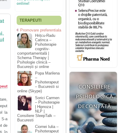
online!
at
TERAPEUTI
Promovare preferentiala
i.
Hrițcu-Radu
ul
Catinca –
Psihoterapie
cognitiv-
comportamentală |
Schema Therapy |
Psihologie clinică –
București și online
Popa Marilena
–
Psihoterapeut
peut
– Bucuresti si
online (Skype)
Sorici Carmen
tare,
– Psihoterapie
ceput
| Hipnoza |
NLP |
el la
Consiliere SleepTalk –
. S-a
Bucuresti
ot de
Ciornei Iulia –
Psihoterapeut
ti în