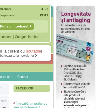
ntrebari
4121
Raspunsuri
19313
Pune o intrebare!
spondenti
|
Categorii intrebari
ii la curent cu
noutatile
!
boneaza-te la newsletter
e pe site
Contact
m
FACEBOOK
hi…
 nu-i
Întreabă un psiholog
sau psihoterapeut
 care