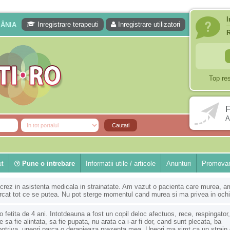
I
Inregistrare terapeuti
Inregistrare utilizatori
MÂNIA
Top re
F
A
ut
Pune o intrebare
Informatii utile / articole
Anunturi
Promovar
crez in asistenta medicala in strainatate. Am vazut o pacienta care murea, a
rcat tot ce se putea. Nu pot sterge momentul cand murea si ma privea in oc
 fetita de 4 ani. Intotdeauna a fost un copil deloc afectuos, rece, respingator,
e sa fie alintata, sa fie pupata, nu arata ca i-ar fi dor, cand sunt plecata, ba
otriva, uneori parca o deranjeaza prezenta mea. Uneori ma simt ca un strain