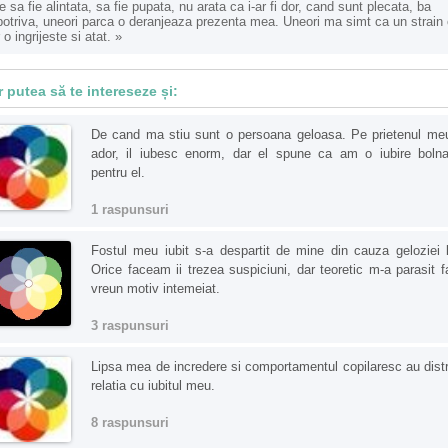
e sa fie alintata, sa fie pupata, nu arata ca i-ar fi dor, cand sunt plecata, ba
otriva, uneori parca o deranjeaza prezenta mea. Uneori ma simt ca un strain
 o ingrijeste si atat.
»
r putea să te intereseze și:
De cand ma stiu sunt o persoana geloasa. Pe prietenul meu
ador, il iubesc enorm, dar el spune ca am o iubire boln
pentru el.
1 raspunsuri
Fostul meu iubit s-a despartit de mine din cauza geloziei l
Orice faceam ii trezea suspiciuni, dar teoretic m-a parasit f
vreun motiv intemeiat.
3 raspunsuri
Lipsa mea de incredere si comportamentul copilaresc au dist
relatia cu iubitul meu.
8 raspunsuri