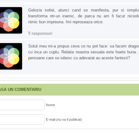
Gelozia sotiei, atunci cand se manifesta, pur si simpl
transforma ntr-un inamic, de parca nu am fi facut niciod
nimic bun impreuna. Imi reproseaza orice.
5 raspunsuri
Sotul meu mi-a propus ceva ce nu pot face: sa facem drago
cu inca un cuplu. Relatia noastra sexuala este foarte buna.
persoane care se iubesc cu adevarat au aceste fantezii?
ASA UN COMENTARIU
Nume
E-mail (nu va fi publicat)