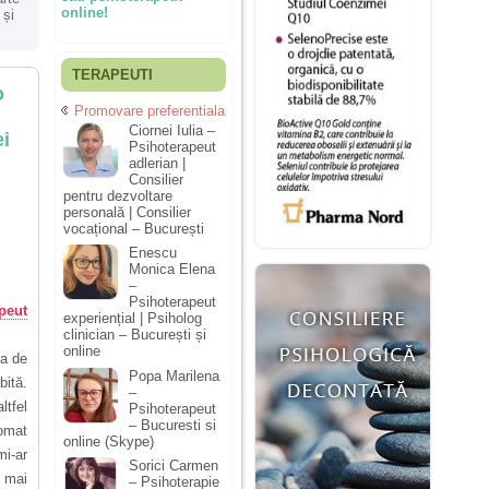
online!
 și
TERAPEUTI
o
Promovare preferentiala
Ciornei Iulia –
ei
Psihoterapeut
adlerian |
Consilier
pentru dezvoltare
personală | Consilier
vocațional – București
Enescu
Monica Elena
–
Psihoterapeut
peut
experiențial | Psiholog
clinician – București și
online
ta de
Popa Marilena
bită.
–
ltfel
Psihoterapeut
– Bucuresti si
tomat
online (Skype)
mi-ar
Sorici Carmen
 mai
– Psihoterapie