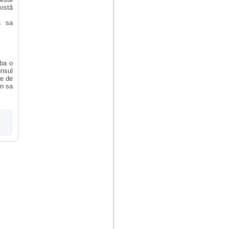
xistă
ă sa
aba o
unsul
te de
an sa