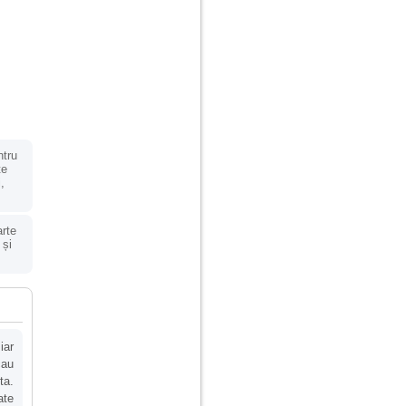
ntru
te
,
arte
 și
iar
cau
ta.
ate