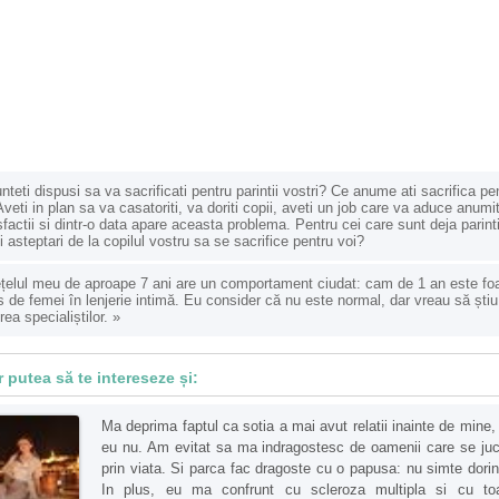
nteti dispusi sa va sacrificati pentru parintii vostri? Ce anume ati sacrifica pe
Aveti in plan sa va casatoriti, va doriti copii, aveti un job care va aduce anumi
sfactii si dintr-o data apare aceasta problema. Pentru cei care sunt deja parinti
i asteptari de la copilul vostru sa se sacrifice pentru voi?
țelul meu de aproape 7 ani are un comportament ciudat: cam de 1 an este fo
s de femei în lenjerie intimă. Eu consider că nu este normal, dar vreau să știu
rea specialiștilor.
»
r putea să te intereseze și:
Ma deprima faptul ca sotia a mai avut relatii inainte de mine, 
eu nu. Am evitat sa ma indragostesc de oamenii care se ju
prin viata. Si parca fac dragoste cu o papusa: nu simte dorin
In plus, eu ma confrunt cu scleroza multipla si cu to