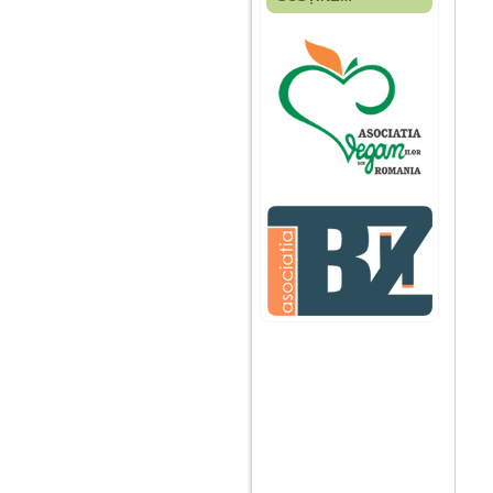
Fiica mea s-a nascut
cand eu aveam 17
ani, privind in urma
realizez cat de multe
greseli am facut in
educatia si cresterea
ei, am fost o mama
egoista, preocupata
de implinirea
profesionala, cand ea
era mica am neglijat-
o, ba chiar am fost si
agresiva, orice
greseala era taxata cu
o palma sau pedepse.
De 4 ani am o relatie
serioasa cu un barbat
in varsta de 32 de ani,
iar de aproximativ un
an jumate a inceput
sa se manifeste o
situatie care pe mine
ma deranjeaza.
Ma aflu aici pentru ca