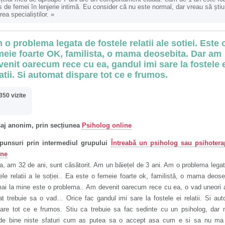
s de femei în lenjerie intimă. Eu consider că nu este normal, dar vreau să știu
rea specialiștilor.
»
 o problema legata de fostele relatii ale sotiei. Este 
meie foarte OK, familista, o mama deosebita. Dar am
venit oarecum rece cu ea, gandul imi sare la fostele 
latii. Si automat dispare tot ce e frumos.
350 vizite
aj anonim, prin secțiunea
Psiholog
online
punsuri prin intermediul grupului
Întreabă un psiholog sau psihotera
ine
, am 32 de ani, sunt căsătorit. Am un băiețel de 3 ani. Am o problema lega
ele relatii a le soției.. Ea este o femeie foarte ok, familistă, o mama deose
ai la mine este o problema.. Am devenit oarecum rece cu ea, o vad uneori a
t trebuie sa o vad… Orice fac gandul imi sare la fostele ei relatii. Si au
pare tot ce e frumos. Stiu ca trebuie sa fac sedinte cu un psiholog, dar 
nde bine niste sfaturi cum as putea sa o accept asa cum e si sa nu ma