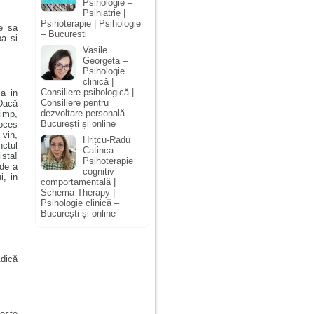
Psihologie –
Psihiatrie |
Psihoterapie | Psihologie
e sa
– Bucuresti
pa si
Vasile
Georgeta –
Psihologie
clinică |
Consiliere psihologică |
a in
Consiliere pentru
 Dacă
dezvoltare personală –
timp,
București și online
oces
vin,
Hrițcu-Radu
nctul
Catinca –
ista!
Psihoterapie
 de a
cognitiv-
i, in
comportamentală |
Schema Therapy |
Psihologie clinică –
București și online
Adică
este