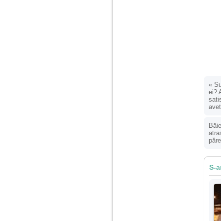
Am 14 ani si o mare
problema. Acum 8 luni
am inceput o relatie
cu un baiat in varsta
de 20 de ani, m-a
cucerit cu vorbe dulci,
cadouri, promisiuni de
casatorie, asa ca m-
am culcat cu el si in
scurt timp am ramas
«
Su
insarcinata. El cand a
ei? 
aflat a plecat in afara,
sati
la munca, si a rupt
avet
orice legatura cu
mine. Mama m-a batut
Băie
si m-a jignit in ultimul
atra
hal, ba chiar m-a fortat
păre
sa stau sa imi
introduca coada de
mop in vagin.
S-a
Am 20 ani si am avut
o viata foarte grea. O
familie care nu m-a
crescut cum trebuie,
tata alcoolic, mai