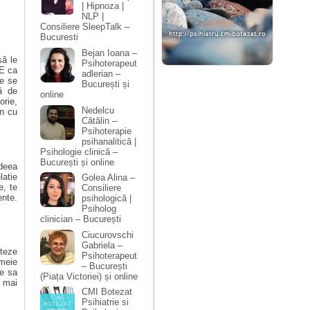
| Hipnoza |
NLP |
Consiliere SleepTalk –
Bucuresti
Bejan Ioana –
să le
Psihoterapeut
 E ca
adlerian –
e se
București și
ă de
online
orie,
Nedelcu
in cu
Cătălin –
Psihoterapie
psihanalitică |
Psihologie clinică –
București și online
deea
latie
Golea Alina –
e, te
Consiliere
nte.
psihologică |
Psiholog
clinician – București
Ciucurovschi
Gabriela –
nteze
Psihoterapeut
emeie
– București
le sa
(Piața Victoriei) și online
a mai
CMI Botezat
Psihiatrie si