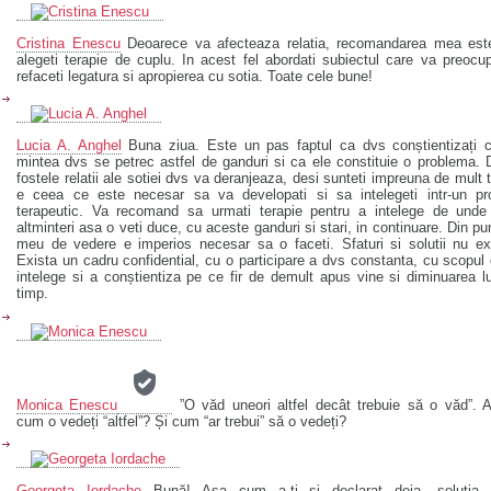
Cristina Enescu
Deoarece va afecteaza relatia, recomandarea mea est
alegeti terapie de cuplu. In acest fel abordati subiectul care va preocu
refaceti legatura si apropierea cu sotia. Toate cele bune!
Lucia A. Anghel
Buna ziua. Este un pas faptul ca dvs conștientizați c
mintea dvs se petrec astfel de ganduri si ca ele constituie o problema.
fostele relatii ale sotiei dvs va deranjeaza, desi sunteti impreuna de mult 
e ceea ce este necesar sa va developati si sa intelegeti intr-un pr
terapeutic. Va recomand sa urmati terapie pentru a intelege de unde 
altminteri asa o veti duce, cu aceste ganduri si stari, in continuare. Din pu
meu de vedere e imperios necesar sa o faceti. Sfaturi si solutii nu ex
Exista un cadru confidential, cu o participare a dvs constanta, cu scopul
intelege si a conștientiza pe ce fir de demult apus vine si diminuarea lu
timp.
Monica Enescu
”O văd uneori altfel decât trebuie să o văd”. 
cum o vedeți “altfel”? Și cum “ar trebui” să o vedeți?
Georgeta Iordache
Bună! Așa cum a-ți și declarat deja, soluția 