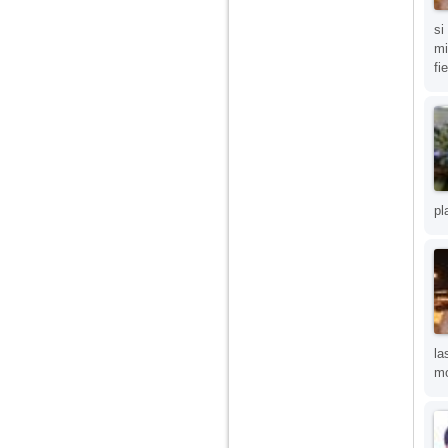
nimanui nu ii pasa de
mine. Din cauza asta
si
am inceput sa beau
alcool si am inceput
mi
sa ma culc cu barbati
fi
pentru bani.
pl
la
mo