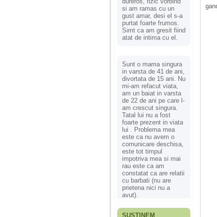
dureros, fizic vorbind
gan
si am ramas cu un
gust amar, desi el s-a
purtat foarte frumos.
Simt ca am gresit fiind
atat de intima cu el.
Sunt o mama singura
in varsta de 41 de ani,
divortata de 15 ani. Nu
mi-am refacut viata,
am un baiat in varsta
de 22 de ani pe care l-
am crescut singura.
Tatal lui nu a fost
foarte prezent in viata
lui . Problema mea
este ca nu avem o
comunicare deschisa,
este tot timpul
impotriva mea si mai
rau este ca am
constatat ca are relatii
cu barbati (nu are
prietena nici nu a
avut).
SUSȚINEM