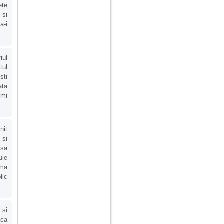
ețe
 si
a-i
iul
tul
sti
ata
imi
nit
 si
 sa
uie
 ma
lic
 si
 ca