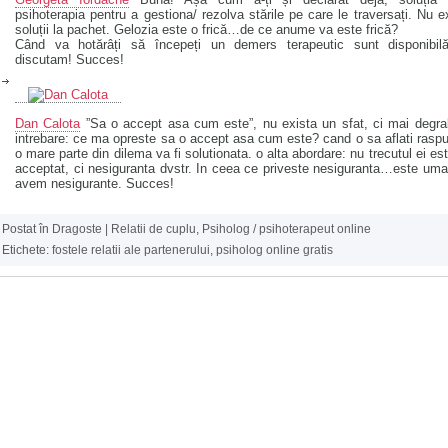
psihoterapia pentru a gestiona/ rezolva stările pe care le traversați. Nu e
soluții la pachet. Gelozia este o frică…de ce anume va este frică?
Când va hotărâți să începeți un demers terapeutic sunt disponibil
discutam! Succes!
Dan Calota
”Sa o accept asa cum este”, nu exista un sfat, ci mai degr
intrebare: ce ma opreste sa o accept asa cum este? cand o sa aflati rasp
o mare parte din dilema va fi solutionata. o alta abordare: nu trecutul ei es
acceptat, ci nesiguranta dvstr. In ceea ce priveste nesiguranta…este um
avem nesigurante. Succes!
Postat în
Dragoste | Relatii de cuplu
,
Psiholog / psihoterapeut online
Etichete:
fostele relatii ale partenerului
,
psiholog online gratis