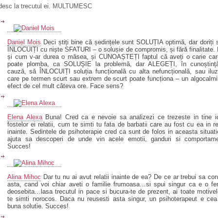
desc la trecutul ei. MULTUMESC
Daniel Mois
Deci știți bine că ședințele sunt SOLUȚIA optimă, dar doriți 
ÎNLOCUIȚI cu niște SFATURI – o solușie de compromis, și fără finalitate.
și cum v-ar durea o măsea, și CUNOAȘTEȚI faptul că aveți o carie car
poate plomba, ca SOLUȘIE la problemă, dar ALEGEȚI, în cunoștinț
cauză, să ÎNLOCUIȚI soluția funcțională cu alta nefuncțională, sau iluz
care pe termen scurt sau extrem de scurt poate funcționa – un algocalm
efect de cel mult câteva ore. Face sens?
Elena Alexa
Buna! Cred ca e nevoie sa analizezi ce trezeste in tine i
fostelor ei relatii, cum te simti tu fata de barbatii care au fost cu ea in re
inainte. Sedintele de psihoterapie cred ca sunt de folos in aceasta situati
ajuta sa descoperi de unde vin acele emotii, ganduri si comportame
Succes!
Alina Mihoc
Dar tu nu ai avut relatii inainte de ea? De ce ar trebui sa co
asta, cand voi chiar aveti o familie frumoasa…si spui singur ca e o f
deosebita…lasa trecutul in pace si bucura-te de prezent, ai toate motive
te simti norocos. Daca nu reusesti asta singur, un psihoterapeut e ce
buna solutie. Succes!