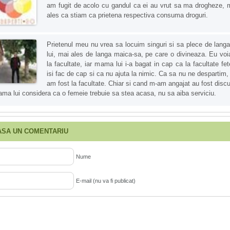
am fugit de acolo cu gandul ca ei au vrut sa ma drogheze, 
ales ca stiam ca prietena respectiva consuma droguri.
Prietenul meu nu vrea sa locuim singuri si sa plece de langa
lui, mai ales de langa maica-sa, pe care o divineaza. Eu vo
la facultate, iar mama lui i-a bagat in cap ca la facultate fet
isi fac de cap si ca nu ajuta la nimic. Ca sa nu ne despartim,
am fost la facultate. Chiar si cand m-am angajat au fost discut
ma lui considera ca o femeie trebuie sa stea acasa, nu sa aiba serviciu.
ASA UN COMENTARIU
Nume
E-mail (nu va fi publicat)