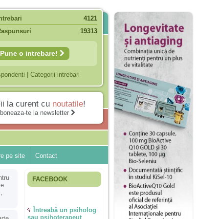
ntrebari
4121
Raspunsuri
19313
Pune o intrebare!
spondenti
|
Categorii intrebari
ii la curent cu
noutatile
!
boneaza-te la newsletter
e pe site
Contact
ntru
FACEBOOK
te
,
Întreabă un psiholog
sau psihoterapeut
arte