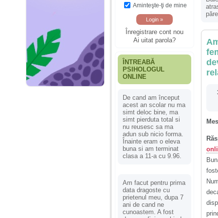
Aminteşte-ţi de mine
atra
păre
Înregistrare cont nou
Ai uitat parola?
Am
fe
de
ÎNTREABĂ
PSIHOLOGUL
re
ONLINE
De cand am început
acest an scolar nu ma
simt deloc bine, ma
simt pierduta total si
Mes
nu reusesc sa ma
adun sub nicio forma.
Răs
Înainte eram o eleva
buna si am terminat
onl
clasa a 11-a cu 9.96.
Buna
fost
Num
Am facut pentru prima
data dragoste cu
deca
prietenul meu, dupa 7
dis
ani de cand ne
cunoastem. A fost
pri