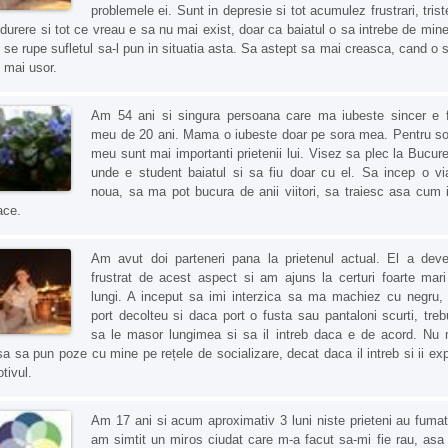
problemele ei. Sunt in depresie si tot acumulez frustrari, trist
 durere si tot ce vreau e sa nu mai exist, doar ca baiatul o sa intrebe de mine
 se rupe sufletul sa-l pun in situatia asta. Sa astept sa mai creasca, cand o s
e mai usor.
Am 54 ani si singura persoana care ma iubeste sincer e f
meu de 20 ani. Mama o iubeste doar pe sora mea. Pentru so
meu sunt mai importanti prietenii lui. Visez sa plec la Bucure
unde e student baiatul si sa fiu doar cu el. Sa incep o vi
noua, sa ma pot bucura de anii viitori, sa traiesc asa cum 
ace.
Am avut doi parteneri pana la prietenul actual. El a deve
frustrat de acest aspect si am ajuns la certuri foarte mari
lungi. A inceput sa imi interzica sa ma machiez cu negru,
port decolteu si daca port o fusta sau pantaloni scurti, treb
sa le masor lungimea si sa il intreb daca e de acord. Nu
sa sa pun poze cu mine pe rețele de socializare, decat daca il intreb si ii exp
tivul.
Am 17 ani si acum aproximativ 3 luni niste prieteni au fumat
am simtit un miros ciudat care m-a facut sa-mi fie rau, asa