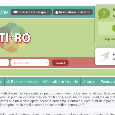
I
Inregistrare terapeuti
Inregistrare utilizatori
MÂNIA
Top re
F
A
ut
Pune o intrebare
Informatii utile / articole
Anunturi
Promovar
nteti dispusi sa va sacrificati pentru parintii vostri? Ce anume ati sacrifica pe
Aveti in plan sa va casatoriti, va doriti copii, aveti un job care va aduce anumi
sfactii si dintr-o data apare aceasta problema. Pentru cei care sunt deja parinti
i asteptari de la copilul vostru sa se sacrifice pentru voi?
țelul meu de aproape 7 ani are un comportament ciudat: cam de 1 an este fo