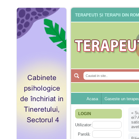
TERAPEUȚI ȘI TERAPII DIN RO
Acasa
Gaseste un terape
«
Su
LOGIN
ei? 
sati
Utilizator:
avet
Parolă:
Băie