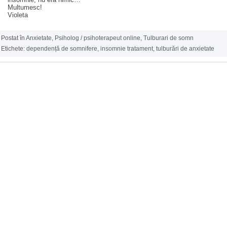
Multumesc!
Violeta
Postat în
Anxietate
,
Psiholog / psihoterapeut online
,
Tulburari de somn
Etichete:
dependență de somnifere
,
insomnie tratament
,
tulburări de anxietate