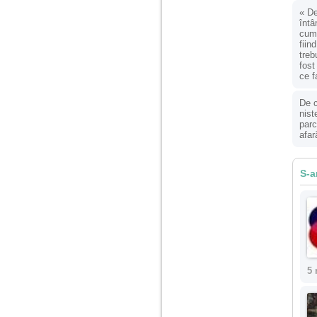
nimanui nu ii pasa de
mine. Din cauza asta
«
De
am inceput sa beau
întâ
alcool si am inceput
cumv
sa ma culc cu barbati
fiin
pentru bani.
treb
fost
ce f
De c
nist
parc
afar
S-a
5 