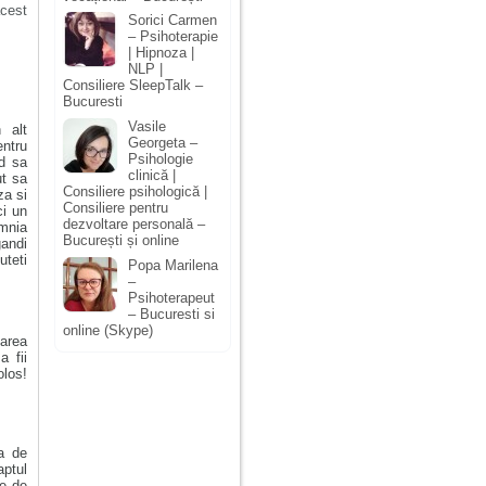
cest
Sorici Carmen
– Psihoterapie
| Hipnoza |
NLP |
Consiliere SleepTalk –
Bucuresti
Vasile
 alt
Georgeta –
entru
Psihologie
nd sa
clinică |
ut sa
Consiliere psihologică |
za si
Consiliere pentru
ci un
dezvoltare personală –
omnia
București și online
gandi
teti
Popa Marilena
–
Psihoterapeut
– Bucuresti si
online (Skype)
area
 fii
olos!
a de
aptul
pe de