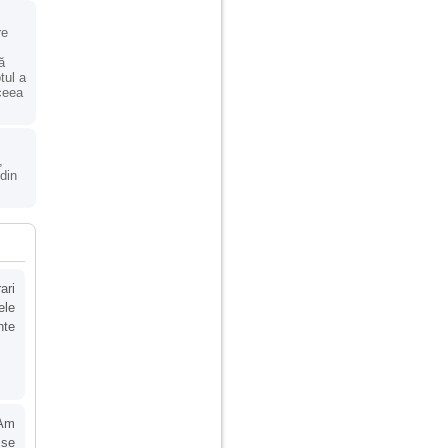
re
ă
tul a
 ceea
,
 din
ari
ele
nte
 Am
 se