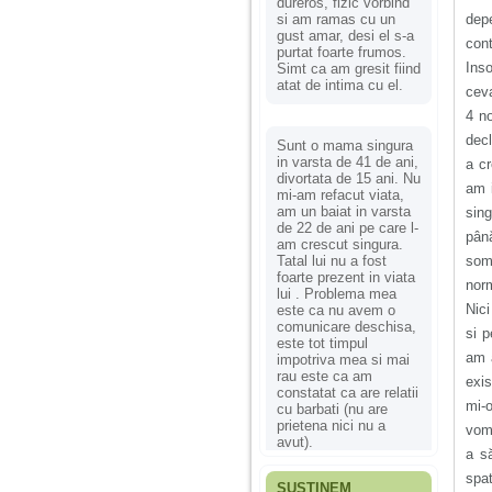
dureros, fizic vorbind
si am ramas cu un
dep
gust amar, desi el s-a
cont
purtat foarte frumos.
Inso
Simt ca am gresit fiind
atat de intima cu el.
ceva
4 no
decl
Sunt o mama singura
in varsta de 41 de ani,
a cr
divortata de 15 ani. Nu
am i
mi-am refacut viata,
am un baiat in varsta
sing
de 22 de ani pe care l-
pân
am crescut singura.
Tatal lui nu a fost
som
foarte prezent in viata
norm
lui . Problema mea
Nici
este ca nu avem o
comunicare deschisa,
si p
este tot timpul
am a
impotriva mea si mai
rau este ca am
exis
constatat ca are relatii
mi-o
cu barbati (nu are
prietena nici nu a
voma
avut).
a s
spa
SUSȚINEM