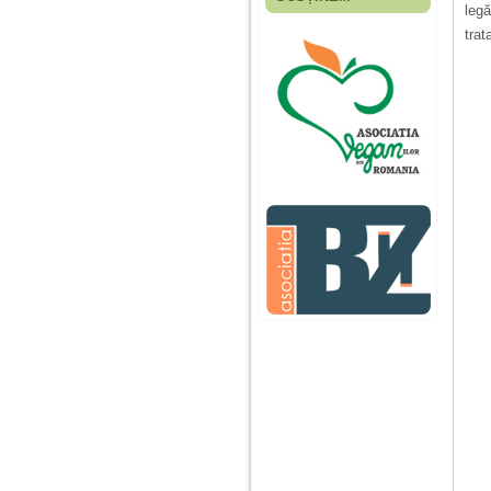
Fiica mea s-a nascut
leg
cand eu aveam 17
trat
ani, privind in urma
realizez cat de multe
greseli am facut in
educatia si cresterea
ei, am fost o mama
egoista, preocupata
de implinirea
profesionala, cand ea
era mica am neglijat-
o, ba chiar am fost si
agresiva, orice
greseala era taxata cu
o palma sau pedepse.
De 4 ani am o relatie
serioasa cu un barbat
in varsta de 32 de ani,
iar de aproximativ un
an jumate a inceput
sa se manifeste o
situatie care pe mine
ma deranjeaza.
Ma aflu aici pentru ca