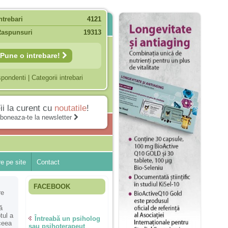
ntrebari
4121
Raspunsuri
19313
Pune o intrebare!
spondenti
|
Categorii intrebari
ii la curent cu
noutatile
!
boneaza-te la newsletter
e pe site
Contact
FACEBOOK
re
ă
tul a
Întreabă un psiholog
 ceea
sau psihoterapeut