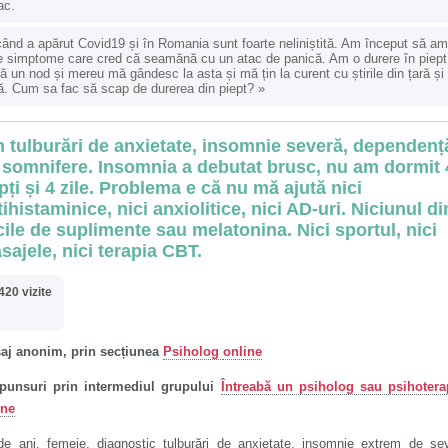
ac.
ând a apărut Covid19 și în Romania sunt foarte neliniștită. Am început să am
e simptome care cred că seamănă cu un atac de panică. Am o durere în piept
ă un nod și mereu mă gândesc la asta și mă țin la curent cu știrile din țară și
ă. Cum sa fac să scap de durerea din piept?
»
 tulburări de anxietate, insomnie severă, dependenț
 somnifere. Insomnia a debutat brusc, nu am dormit 
pți și 4 zile. Problema e că nu mă ajută nici
ihistaminice, nici anxiolitice, nici AD-uri. Niciunul di
cile de suplimente sau melatonina. Nici sportul, nici
sajele, nici terapia CBT.
420 vizite
aj anonim, prin secțiunea
Psiholog
online
punsuri prin intermediul grupului
Întreabă un psiholog sau psihotera
ine
de ani, femeie, diagnostic tulburări de anxietate, insomnie extrem de se