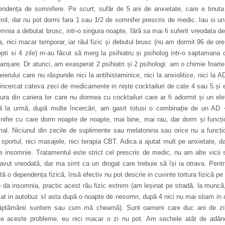
endența de somnifere. Pe scurt, sufăr de 5 ani de anxietate, care e tinut
rol, dar nu pot dormi fara 1 sau 1/2 de somnifer prescris de medic. Iau si u
mnia a debutat brusc, intr-o singura noapte, fără sa mai fi suferit vreodata d
, nici macar temporar, iar răul fizic și debutul brusc (nu am dormit 96 de or
pti si 4 zile) m-au făcut să merg la psihiatru și psiholog intr-o saptamana 
anșare. Dr atunci, am exasperat 2 psihiatri și 2 psihologi: am o chimie foarte
eierului care nu răspunde nici la antihistaminice, nici la anxiolitice, nici la AD
ncercat cateva zeci de medicamente in niște cocktailuri de cate 4 sau 5 și
ura din cariera lor care nu dormea cu cocktailuri care ar fi adormit și un ele
ă la urmă, după multe încercări, am gasit totusi o combinație de un AD 
nifer cu care dorm noapte de noapte, mai bine, mai rau, dar dorm și funcț
al. Niciunul din zecile de suplimente sau melatonina sau orice nu a funcți
 sportul, nici masajele, nici terapia CBT. Adica a ajutat mult pe anxietate, d
e insomnie. Tratamentul este strict cel prescris de medic, nu am alte vicii 
vut vreodată, dar ma simt ca un drogat care trebuie să își ia otrava. Pent
tă o dependența fizică, însă efectiv nu pot descrie in cuvinte tortura fizică pe
 da insomnia, practic acest rău fizic extrem (am leșinat pe stradă, la munc
t in autobuz sI asta după o noapte de nesomn, după 4 nici nu mai stiam in 
ăptămânii suntem sau cum mă cheamă). Sunt oameni care duc ani de zil
te aceste probleme, eu nici macar o zi nu pot. Am sechele atât de adânc