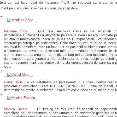
ătură cu raul fizic legat de insomnie, încât am impresia ca o sa iau a
ament pe viață, deși exact asta vreau, să scap de el…
Marilena Popa
Buna ziua, eu v-as sfatui sa mai incercati un
psihoterapeut. Probabil ca abordarile pe care le aveau nu erau potrivite p
situatia dumneavoastra, daca ati reusit sa ii “expasperati”. Va recoma
incercati psihoterpia psihodinamica. Chiar daca nu veti reusi de la incep
renuntati la somnifere, este un fapt stiut ca pacientii psihiatrici care urmea
psihoterapie au nevoie de doze mai mici si pe perioade mai scurte. In ni
caz nu incercati sa renuntati la medicatie fara indrumarea medicului. Ins
dumneavostra cu siguranta a fost declansata de ceva, poate va puteti 
sau un evemeniment sau context din viata dumneavostra de care sa o pu
lega.
Daniel Mois
Ce va determina sa perseverati in a folosi pentru rezolv
problemelor dvs chestii care NU FUNCTIONEAZA? E bine sa insisti, sa
determinat sa rezolvi o problema. Insa nu folosind ceea ce nu ne este de f
Monica Enescu
Eu inteleg ca dvs vreti sa scapati de dependent
somnifere, sau de tratament, si prin urmare si de anxietatea generata de f
ca sunteti dependenta de ceva ce va face sa functionati “normal”. Insa, 