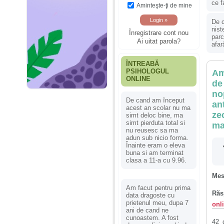
ce f
Aminteşte-ţi de mine
De c
nist
Înregistrare cont nou
parc
Ai uitat parola?
afar
ÎNTREABĂ
PSIHOLOGUL
Am
ONLINE
de
no
De cand am început
ant
acest an scolar nu ma
ze
simt deloc bine, ma
simt pierduta total si
ma
nu reusesc sa ma
adun sub nicio forma.
Înainte eram o eleva
buna si am terminat
clasa a 11-a cu 9.96.
Mes
Am facut pentru prima
Răs
data dragoste cu
prietenul meu, dupa 7
onl
ani de cand ne
cunoastem. A fost
42 