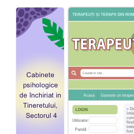
TERAPEUȚI ȘI TERAPII DIN RO
Acasa
Gaseste un terape
«
De
LOGIN
întâ
cumv
Utilizator:
fiin
treb
Parolă:
fost