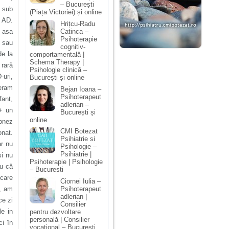
– București
a sub
(Piața Victoriei) și online
n AD.
Hrițcu-Radu
Catinca –
e asa
Psihoterapie
e sau
cognitiv-
de la
comportamentală |
Schema Therapy |
 rară
Psihologie clinică –
-uri,
București și online
 eram
Bejan Ioana –
Psihoterapeut
fant,
adlerian –
+ un
București și
online
ionez
CMI Botezat
onat.
Psihiatrie si
ar nu
Psihologie –
Psihiatrie |
si nu
Psihoterapie | Psihologie
ru că
– Bucuresti
 care
Ciornei Iulia –
Psihoterapeut
ă, am
adlerian |
ce zi
Consilier
e in
pentru dezvoltare
personală | Consilier
i în
vocațional – București