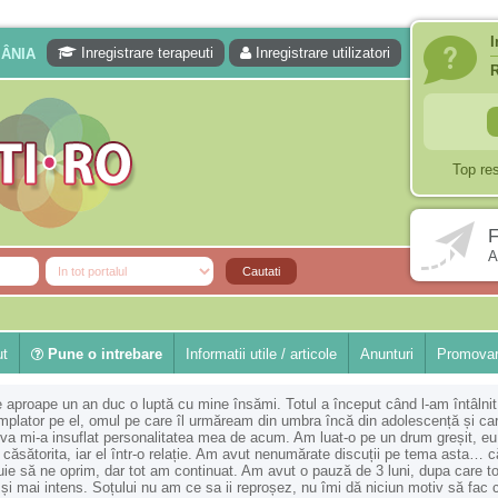
I
Inregistrare terapeuti
Inregistrare utilizatori
MÂNIA
Top re
F
A
ut
Pune o intrebare
Informatii utile / articole
Anunturi
Promovar
 aproape un an duc o luptă cu mine însămi. Totul a început când l-am întâlnit
mplator pe el, omul pe care îl urmăream din umbra încă din adolescență și ca
a mi-a insuflat personalitatea mea de acum. Am luat-o pe un drum greșit, eu
d căsătorita, iar el într-o relație. Am avut nenumărate discuții pe tema asta… c
uie să ne oprim, dar tot am continuat. Am avut o pauză de 3 luni, dupa care to
 și mai intens. Soțului nu am ce sa ii reproșez, nu îmi dă niciun motiv să fac