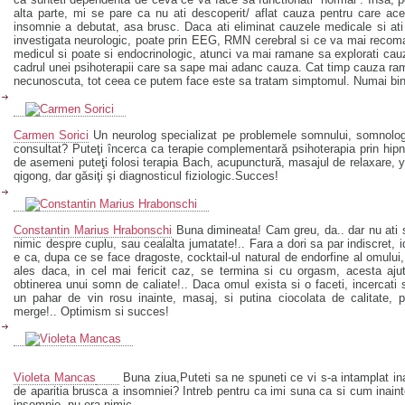
alta parte, mi se pare ca nu ati descoperit/ aflat cauza pentru care ac
insomnie a debutat, asa brusc. Daca ati eliminat cauzele medicale si ati
investigata neurologic, poate prin EEG, RMN cerebral si ce va mai reco
medicul si poate si endocrinologic, atunci va mai ramane sa explorati cau
cadrul unei psihoterapii care sa sape mai adanc cauza. Cat timp cauza r
necunoscuta, tot ceea ce putem face este sa tratam simptomul. Numai bin
Carmen Sorici
Un neurolog specializat pe problemele somnului, somnolog
consultat? Puteţi încerca ca terapie complementară psihoterapia prin hip
de asemeni puteţi folosi terapia Bach, acupunctură, masajul de relaxare, 
qigong, dar găsiţi şi diagnosticul fiziologic.Succes!
Constantin Marius Hrabonschi
Buna dimineata! Cam greu, da.. dar nu ati
nimic despre cuplu, sau cealalta jumatate!.. Fara a dori sa par indiscret, 
e ca, dupa ce se face dragoste, cocktail-ul natural de endorfine al omului
ales daca, in cel mai fericit caz, se termina si cu orgasm, acesta aju
obtinerea unui somn de caliate!.. Daca omul exista si o faceti, incercati 
un pahar de vin rosu inainte, masaj, si putina ciocolata de calitate, 
merge!.. Optimism si succes!
Violeta Mancas
Buna ziua,Puteti sa ne spuneti ce vi s-a intamplat in
de aparitia brusca a insomniei? Intreb pentru ca imi suna ca si cum inain
insomnie, nu era nimic…