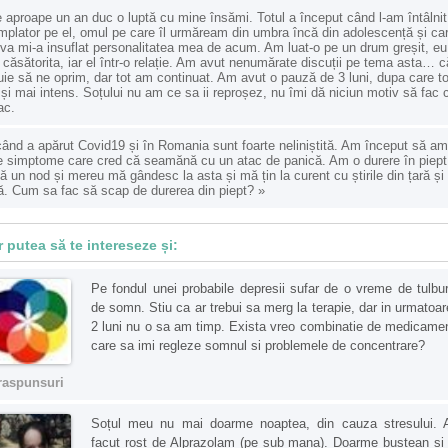
 aproape un an duc o luptă cu mine însămi. Totul a început când l-am întâlnit
mplator pe el, omul pe care îl urmăream din umbra încă din adolescență și ca
a mi-a insuflat personalitatea mea de acum. Am luat-o pe un drum greșit, eu
d căsătorita, iar el într-o relație. Am avut nenumărate discuții pe tema asta… c
uie să ne oprim, dar tot am continuat. Am avut o pauză de 3 luni, dupa care to
 și mai intens. Soțului nu am ce sa ii reproșez, nu îmi dă niciun motiv să fac
ac.
ând a apărut Covid19 și în Romania sunt foarte neliniștită. Am început să am
e simptome care cred că seamănă cu un atac de panică. Am o durere în piept
ă un nod și mereu mă gândesc la asta și mă țin la curent cu știrile din țară și
ă. Cum sa fac să scap de durerea din piept?
»
r putea să te intereseze și:
Pe fondul unei probabile depresii sufar de o vreme de tulbur
de somn. Stiu ca ar trebui sa merg la terapie, dar in urmatoar
2 luni nu o sa am timp. Exista vreo combinatie de medicame
care sa imi regleze somnul si problemele de concentrare?
raspunsuri
Soțul meu nu mai doarme noaptea, din cauza stresului.
facut rost de Alprazolam (pe sub mana). Doarme bustean si