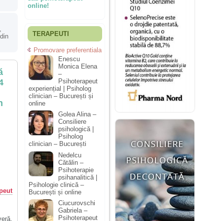
online!
,
TERAPEUTI
 din
Promovare preferentiala
Enescu
Monica Elena
ă
–
4
Psihoterapeut
experiențial | Psiholog
clinician – București și
n
online
Golea Alina –
Consiliere
psihologică |
Psiholog
clinician – București
Nedelcu
Cătălin –
Psihoterapie
psihanalitică |
Psihologie clinică –
peut
București și online
Ciucurovschi
Gabriela –
Psihoterapeut
veră,