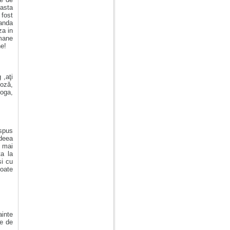
easta
 fost
manda
za in
amane
e!
 ,aţi
noză,
yoga,
 spus
ideea
, mai
ta la
si cu
poate
ainte
te de