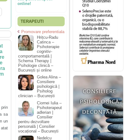
online!
TERAPEUTI
Promovare preferentiala
Hrițcu-Radu
Catinca –
at
Psihoterapie
sa
cognitiv-
comportamentală |
re
Schema Therapy |
de
Psihologie clinică –
era
București și online
am
Golea Alina –
Consiliere
psihologică |
Psiholog
clinician – București
Ciornei Iulia –
prin
Psihoterapeut
adlerian |
ea sa
Consilier
em un
pentru dezvoltare
personală | Consilier
 atat
vocațional – București
Nedelcu