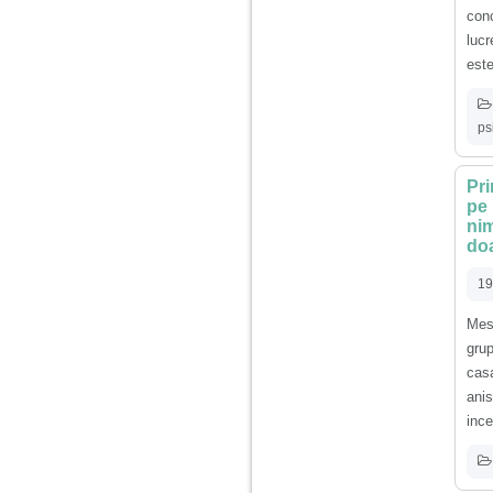
con
Am 14 ani si o mare
lucr
problema. Acum 8 luni
este
am inceput o relatie
cu un baiat in varsta
de 20 de ani, m-a
cucerit cu vorbe dulci,
ps
cadouri, promisiuni de
casatorie, asa ca m-
am culcat cu el si in
scurt timp am ramas
Pri
insarcinata. El cand a
pe 
aflat a plecat in afara,
nim
la munca, si a rupt
doa
orice legatura cu
mine. Mama m-a batut
si m-a jignit in ultimul
19
hal, ba chiar m-a fortat
sa stau sa imi
Mes
introduca coada de
gru
mop in vagin.
cas
ani
Am 20 ani si am avut
ince
o viata foarte grea. O
familie care nu m-a
crescut cum trebuie,
tata alcoolic, mai