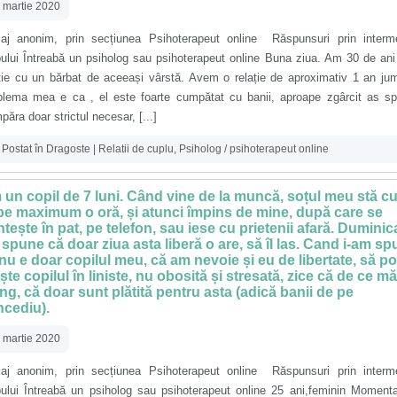
 martie 2020
aj anonim, prin secțiunea Psihoterapeut online Răspunsuri prin interme
ului Întreabă un psiholog sau psihoterapeut online Buna ziua. Am 30 de ani
ație cu un bărbat de aceeași vârstă. Avem o relație de aproximativ 1 an ju
blema mea e ca , el este foarte cumpătat cu banii, aproape zgârcit as sp
ăra doar strictul necesar, [...]
Postat în
Dragoste | Relatii de cuplu
,
Psiholog / psihoterapeut online
un copil de 7 luni. Când vine de la muncă, soțul meu stă c
e maximum o oră, și atunci împins de mine, după care se
ntește în pat, pe telefon, sau iese cu prietenii afară. Duminic
 spune că doar ziua asta liberă o are, să îl las. Cand i-am sp
nu e doar copilul meu, că am nevoie și eu de libertate, să po
ște copilul în liniste, nu obosită și stresată, zice că de ce mă
ng, că doar sunt plătită pentru asta (adică banii de pe
cediu).
 martie 2020
aj anonim, prin secțiunea Psihoterapeut online Răspunsuri prin interme
pului Întreabă un psiholog sau psihoterapeut online 25 ani,feminin Moment