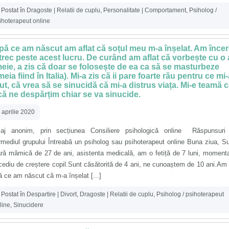
Postat în
Dragoste | Relatii de cuplu
,
Personalitate | Comportament
,
Psiholog /
ihoterapeut online
ă ce am născut am aflat că soțul meu m-a înșelat. Am încer
trec peste acest lucru. De curând am aflat că vorbește cu o 
eie, a zis că doar se folosește de ea ca să se masturbeze
meia fiind în Italia). Mi-a zis că ii pare foarte rău pentru ce mi
ut, că vrea să se sinucidă că mi-a distrus viața. Mi-e teamă 
ă ne despărțim chiar se va sinucide.
 aprilie 2020
aj anonim, prin secțiunea Consiliere psihologică online Răspunsuri 
rmediul grupului Întreabă un psiholog sau psihoterapeut online Buna ziua, S
ără mămică de 27 de ani, asistenta medicală, am o fetiță de 7 luni, moment
ediu de creștere copil.Sunt căsătorită de 4 ani, ne cunoaștem de 10 ani.Am 
 ce am născut că m-a înșelat [...]
Postat în
Despartire | Divort
,
Dragoste | Relatii de cuplu
,
Psiholog / psihoterapeut
line
,
Sinucidere