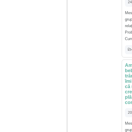
vreau sa stiu daca am
24
nevoie de un psiholog
sau psihiatru.
Mes
grup
Sunt casatorita, am
rel
31 de ani si un copil in
Pro
varsta de 2 ani care
mi-e lumina ochilor.
Cump
De ceva timp simt ca
mi s-a adunat
oboseala, o oboseala
cronica de care nu pot
scapa si simt ca din
Am 
cauza ei nu pot
controla nervii si
beb
cateodata are copilul
trâ
de suferit.
îmi
că 
cre
Am o bariera peste
plâ
care nu pot trece:
con
prietena mea a ramas
insarcinata cu o fata.
Am fost de comun
20
acord sa facem un
copil, cu gandul ca e
Mes
baiat.
gru