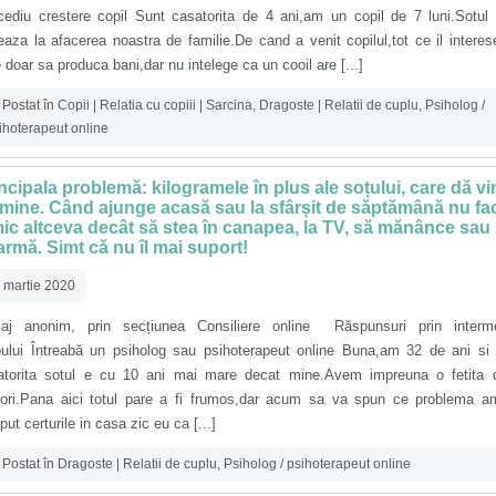
cediu crestere copil Sunt casatorita de 4 ani,am un copil de 7 luni.Sotu
eaza la afacerea noastra de familie.De cand a venit copilul,tot ce il intere
 doar sa produca bani,dar nu intelege ca un cooil are [...]
Postat în
Copii | Relatia cu copiii | Sarcina
,
Dragoste | Relatii de cuplu
,
Psiholog /
ihoterapeut online
ncipala problemă: kilogramele în plus ale soțului, care dă vi
mine. Când ajunge acasă sau la sfârșit de săptămână nu fa
ic altceva decât să stea în canapea, la TV, să mănânce sau
rmă. Simt că nu îl mai suport!
 martie 2020
aj anonim, prin secțiunea Consiliere online Răspunsuri prin interme
pului Întreabă un psiholog sau psihoterapeut online Buna,am 32 de ani si
atorita sotul e cu 10 ani mai mare decat mine.Avem impreuna o fetita 
sori.Pana aici totul pare a fi frumos,dar acum sa va spun ce problema a
put certurile in casa zic eu ca [...]
Postat în
Dragoste | Relatii de cuplu
,
Psiholog / psihoterapeut online