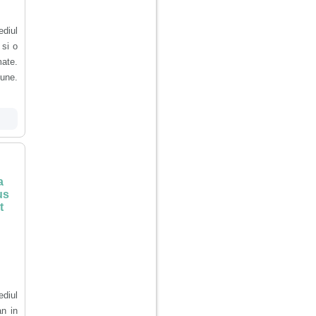
diul
 si o
mate.
une.
u
a
us
t
diul
an in