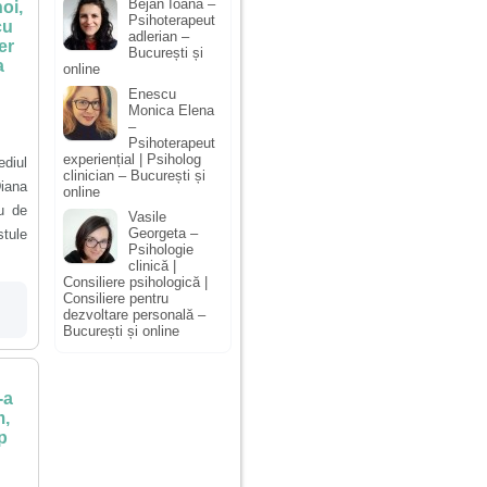
Bejan Ioana –
oi,
Psihoterapeut
cu
adlerian –
er
București și
a
online
Enescu
Monica Elena
–
Psihoterapeut
experiențial | Psiholog
diul
clinician – București și
Diana
online
u de
Vasile
Georgeta –
stule
Psihologie
clinică |
Consiliere psihologică |
Consiliere pentru
dezvoltare personală –
București și online
-a
m,
p