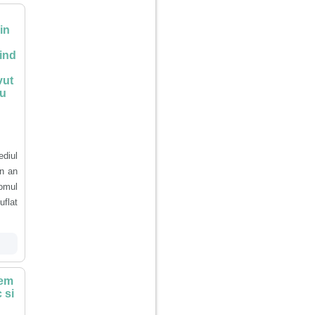
in
iind
vut
nu
diul
un an
 omul
flat
vem
 si