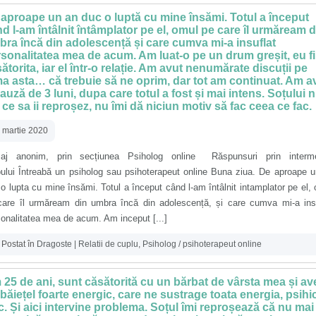
aproape un an duc o luptă cu mine însămi. Totul a început
d l-am întâlnit întâmplator pe el, omul pe care îl urmăream d
ra încă din adolescență și care cumva mi-a insuflat
sonalitatea mea de acum. Am luat-o pe un drum greșit, eu f
ătorita, iar el într-o relație. Am avut nenumărate discuții pe
a asta… că trebuie să ne oprim, dar tot am continuat. Am a
auză de 3 luni, dupa care totul a fost și mai intens. Soțului 
ce sa ii reproșez, nu îmi dă niciun motiv să fac ceea ce fac.
 martie 2020
aj anonim, prin secțiunea Psiholog online Răspunsuri prin interme
pului Întreabă un psiholog sau psihoterapeut online Buna ziua. De aproape 
o lupta cu mine însămi. Totul a început când l-am întâlnit intamplator pe el,
care îl urmăream din umbra încă din adolescență, și care cumva mi-a insu
onalitatea mea de acum. Am inceput [...]
Postat în
Dragoste | Relatii de cuplu
,
Psiholog / psihoterapeut online
25 de ani, sunt căsătorită cu un bărbat de vârsta mea și a
băiețel foarte energic, care ne sustrage toata energia, psihic
ic. Și aici intervine problema. Soțul îmi reproșează că nu mai