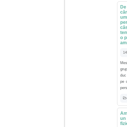
nimanui nu ii pasa de
mine. Din cauza asta
De 
am inceput sa beau
cân
alcool si am inceput
umb
sa ma culc cu barbati
pentru bani.
per
căs
tem
o p
am 
14
Mes
gru
duc 
pe 
pers
Am 
un 
fiz