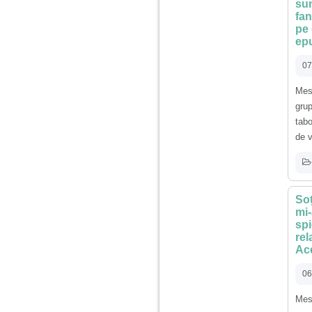
sun
fan
pe 
epu
07
Mes
grup
tabo
de v
Soț
mi-
spi
rel
Ac
06
Mes