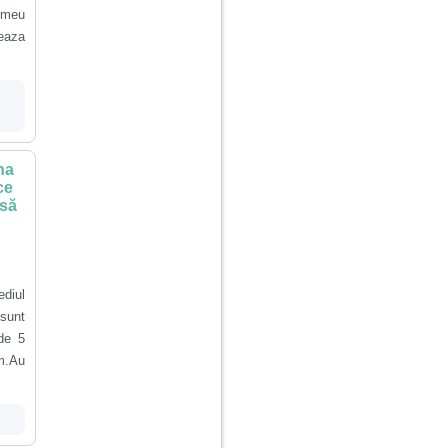
l meu
seaza
na
ce
 să
diul
 sunt
de 5
m.Au