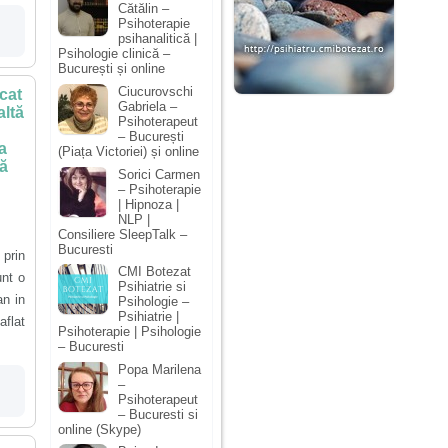
Cătălin –
Psihoterapie
psihanalitică |
Psihologie clinică –
București și online
Ciucurovschi
cat
Gabriela –
altă
Psihoterapeut
– București
-a
(Piața Victoriei) și online
că
Sorici Carmen
– Psihoterapie
| Hipnoza |
NLP |
Consiliere SleepTalk –
Bucuresti
prin
CMI Botezat
unt o
Psihiatrie si
an in
Psihologie –
Psihiatrie |
aflat
Psihoterapie | Psihologie
– Bucuresti
Popa Marilena
–
Psihoterapeut
– Bucuresti si
online (Skype)