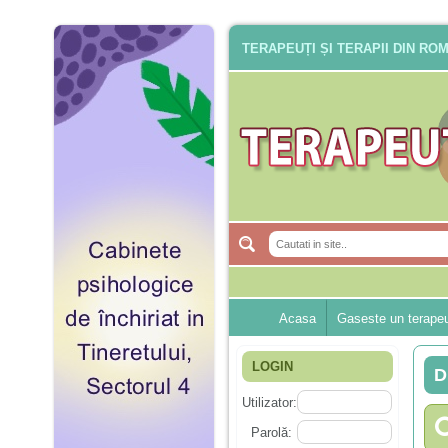
TERAPEUȚI ȘI TERAPII DIN RO
Acasa
Gaseste un terape
LOGIN
D
Utilizator:
Parolă: