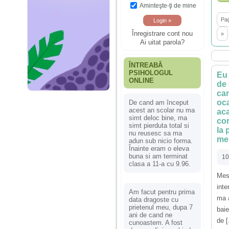
Aminteşte-ţi de mine
Pag
Înregistrare cont nou
»
Ai uitat parola?
ÎNTREABĂ
PSIHOLOGUL
Eu 
ONLINE
de 
cam
oca
De cand am început
acest an scolar nu ma
aca
simt deloc bine, ma
cor
simt pierduta total si
la 
nu reusesc sa ma
meu
adun sub nicio forma.
Înainte eram o eleva
buna si am terminat
10
clasa a 11-a cu 9.96.
Mes
int
Am facut pentru prima
ma a
data dragoste cu
prietenul meu, dupa 7
baie
ani de cand ne
de [.
cunoastem. A fost