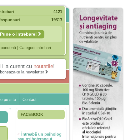
ntrebari
4121
Raspunsuri
19313
Pune o intrebare!
spondenti
|
Categorii intrebari
ii la curent cu
noutatile
!
boneaza-te la newsletter
e pe site
Contact
FACEBOOK
Întreabă un psiholog
sau psihoterapeut