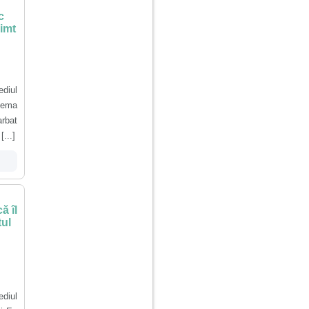
c
imt
diul
blema
arbat
...]
d
ă îl
tul
diul