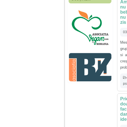
Am 
Fiica mea s-a nascut
nu 
cand eu aveam 17
ani, privind in urma
beb
realizez cat de multe
nu 
greseli am facut in
zis
educatia si cresterea
ei, am fost o mama
03
egoista, preocupata
de implinirea
profesionala, cand ea
Mes
era mica am neglijat-
gru
o, ba chiar am fost si
agresiva, orice
si 
greseala era taxata cu
cre
o palma sau pedepse.
prob
De 4 ani am o relatie
serioasa cu un barbat
ps
in varsta de 32 de ani,
iar de aproximativ un
an jumate a inceput
Pri
sa se manifeste o
situatie care pe mine
doa
ma deranjeaza.
fac
dar
ide
Ma aflu aici pentru ca