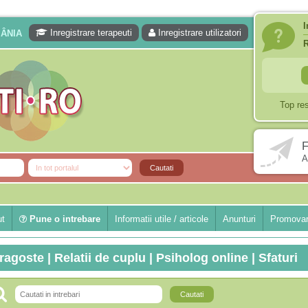
I
Inregistrare terapeuti
Inregistrare utilizatori
MÂNIA
Top re
F
A
ut
Pune o intrebare
Informatii utile / articole
Anunturi
Promovar
ragoste | Relatii de cuplu | Psiholog online | Sfaturi