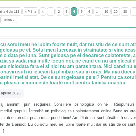
ina 4 din 113
« Prima
«
...
2
3
4
5
6
...
10
20
30
...
Ultima »
cu sotul meu ne iubim foarte mult, dar nu stiu de ce sunt at
geloasa pe el. Sotul meu lucreaza in strainatate si vine aca
 o data pe luna. Sunt geloasa pe el deoarece calatoreste, a
zia sa vada mai multe locuri noi, pe cand eu nu am plecat 
sa niciodata fara el si nici nu am parasit tara. Nici cand nu 
onavirusul nu ieseam la plimbari sau in oras. Ma mai duce
parintii mei si atat. De ce sunt geloasa pe el? Pentru ca sotul
 pleaca si munceste foarte mult pentru familia noastra.
 aprilie 2020
aj anonim, prin secțiunea Consiliere psihologică online Răspunsuri 
ermediul grupului Întreabă un psiholog sau psihoterapeut online Buna as vr
jutati cu un sfat poate mi-ar prinde bine! Am 24 de ani,sunt căsătorită si av
tel de 1 anisor. Eu cu sotul meu ne iubim foarte mult dar nu stiu de ce sunt
..]