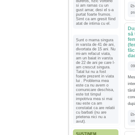
dureros, fizic vorbind
si am ramas cu un
gust amar, desi el s-a
ps
purtat foarte frumos.
Simt ca am gresit fiind
atat de intima cu el.
Dup
să 
fem
Sunt o mama singura
in varsta de 41 de ani,
(fe
divortata de 15 ani. Nu
făc
mi-am refacut viata,
dac
am un baiat in varsta
de 22 de ani pe care l-
09
am crescut singura.
Tatal lui nu a fost
foarte prezent in viata
Mes
lui . Problema mea
inte
este ca nu avem o
comunicare deschisa,
tân
este tot timpul
conc
impotriva mea si mai
rau este ca am
după
constatat ca are relatii
cu barbati (nu are
prietena nici nu a
on
avut).
SUSȚINEM