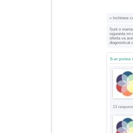
nimanui nu ii pasa de
mine. Din cauza asta
am inceput sa beau
alcool si am inceput
sa ma culc cu barbati
«
Inchiriere c
pentru bani.
Sunt o mama d
siguranta mi-
oferita va av
diagnosticat 
S-ar putea 
13 raspuns