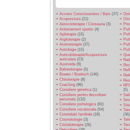
Access Consciousness / Bars
(37)
Ost
Acupunctura
(21)
Ozo
Aerocrioterapie / Criosauna
(3)
Pre
Antrenament sportiv
(4)
Psih
Apiterapie
(15)
Psi
Argiloterapie
(2)
Psi
Aromoterapie
(37)
Psi
Astrologie
(15)
Psi
Auriculoterapie/Acupunctura
Qua
auriculara
(13)
Radi
Ayurveda
(9)
Rec
Balneoterapie
(5)
Ref
Bowen / Bowtech
(146)
Rei
Chiroterapie
(8)
Resp
Coaching
(96)
RPG
Consiliere genetica
(1)
(5)
Consiliere pentru dezvoltare
Sal
personala
(132)
Sex
Consiliere psihologica
(82)
Shi
Consiliere vocationala
(54)
Teh
Constelatii familiale
(18)
(36)
Cosmetologie
(3)
Teh
Cristaloterapie
(26)
Ter
Detoxifiere
(29)
Ter