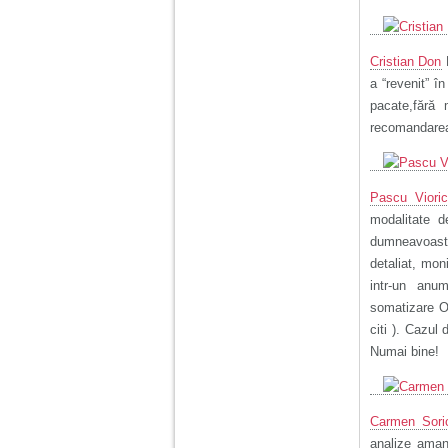
vreau sa stiu daca am
nevoie de un psiholog
sau psihiatru.
Cristian Don
N
a “revenit” î
Sunt casatorita, am
31 de ani si un copil in
pacate,fără 
varsta de 2 ani care
recomandarea 
mi-e lumina ochilor.
De ceva timp simt ca
mi s-a adunat
oboseala, o oboseala
cronica de care nu pot
Pascu Viori
scapa si simt ca din
modalitate d
cauza ei nu pot
controla nervii si
dumneavoastr
cateodata are copilul
detaliat, mon
de suferit.
intr-un anum
somatizare Ol
Am o bariera peste
citi ). Cazul
care nu pot trece:
prietena mea a ramas
Numai bine!
insarcinata cu o fata.
Am fost de comun
acord sa facem un
copil, cu gandul ca e
Carmen Sori
baiat.
analize aman