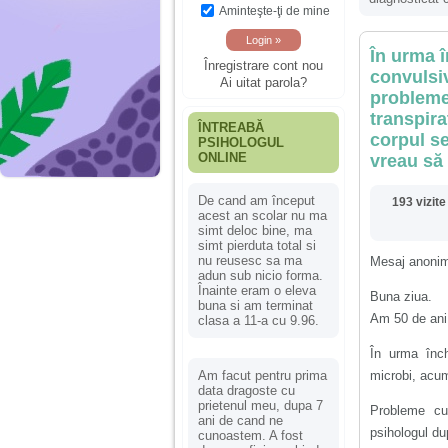
Aminteşte-ţi de mine
În urma î
Înregistrare cont nou
convulsi
Ai uitat parola?
probleme 
transpira
ÎNTREABĂ
corpul se
PSIHOLOGUL
ONLINE
vreau să 
De cand am început
193 vizite
acest an scolar nu ma
simt deloc bine, ma
simt pierduta total si
nu reusesc sa ma
Mesaj anoni
adun sub nicio forma.
Înainte eram o eleva
Buna ziua.
buna si am terminat
Am 50 de ani,
clasa a 11-a cu 9.96.
În urma înch
Am facut pentru prima
microbi, acum
data dragoste cu
prietenul meu, dupa 7
Probleme cu
ani de cand ne
psihologul du
cunoastem. A fost