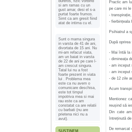
dureros, fizic vorbind
Practic am lu
si am ramas cu un
pe care mi le
gust amar, desi el s-a
purtat foarte frumos.
- transpirație
Simt ca am gresit fiind
- fierbințeala
atat de intima cu el.
Psihiatrul a 
Sunt o mama singura
După oprirea 
in varsta de 41 de ani,
divortata de 15 ani. Nu
mi-am refacut viata,
- Mai întâi l
am un baiat in varsta
- dimineața d
de 22 de ani pe care l-
- am inceput s
am crescut singura.
Tatal lui nu a fost
- am inceput s
foarte prezent in viata
- de 12 zile 
lui . Problema mea
este ca nu avem o
comunicare deschisa,
Acum transpir
este tot timpul
impotriva mea si mai
Mentionez ca 
rau este ca am
constatat ca are relatii
reușind să ie
cu barbati (nu are
Din cate am
prietena nici nu a
întreținută de
avut).
De remarcat c
SUSȚINEM