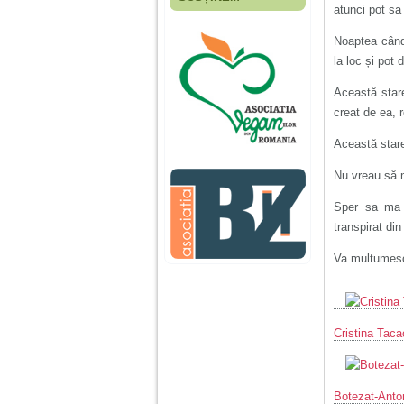
Fiica mea s-a nascut
atunci pot sa
cand eu aveam 17
ani, privind in urma
Noaptea când 
realizez cat de multe
la loc și pot 
greseli am facut in
educatia si cresterea
ei, am fost o mama
Această stare
egoista, preocupata
creat de ea, r
de implinirea
profesionala, cand ea
era mica am neglijat-
Această stare
o, ba chiar am fost si
agresiva, orice
Nu vreau să m
greseala era taxata cu
o palma sau pedepse.
Sper sa ma a
transpirat din
De 4 ani am o relatie
Va multumes
serioasa cu un barbat
in varsta de 32 de ani,
iar de aproximativ un
an jumate a inceput
sa se manifeste o
situatie care pe mine
Cristina Taca
ma deranjeaza.
Ma aflu aici pentru ca
Botezat-Ant