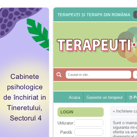
TERAPEUȚI ȘI TERAPII DIN ROMÂNIA
Acasa
Gaseste un terapeut
Pu
«
Inchiriere c
LOGIN
Sunt o mama d
Utilizator:
siguranta mi-
oferita va av
Parolă:
diagnosticat 