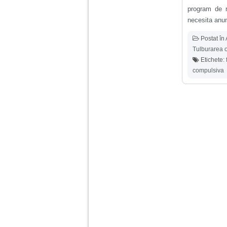
program de r
Am 14 ani si o mare
necesita anum
problema. Acum 8 luni
am inceput o relatie
Postat în
cu un baiat in varsta
de 20 de ani, m-a
Tulburarea 
cucerit cu vorbe dulci,
Etichete:
cadouri, promisiuni de
casatorie, asa ca m-
compulsiva
am culcat cu el si in
scurt timp am ramas
insarcinata. El cand a
aflat a plecat in afara,
la munca, si a rupt
orice legatura cu
mine. Mama m-a batut
si m-a jignit in ultimul
hal, ba chiar m-a fortat
sa stau sa imi
introduca coada de
mop in vagin.
Am 20 ani si am avut
o viata foarte grea. O
familie care nu m-a
crescut cum trebuie,
tata alcoolic, mai