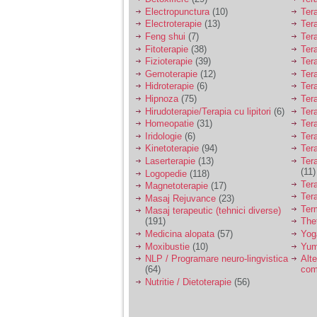
Electropunctura
(10)
Ter
Electroterapie
(13)
Ter
Feng shui
(7)
Tera
Fitoterapie
(38)
Ter
Fizioterapie
(39)
Ter
Gemoterapie
(12)
Ter
Hidroterapie
(6)
Ter
Hipnoza
(75)
Ter
Hirudoterapie/Terapia cu lipitori
(6)
Tera
Homeopatie
(31)
Ter
Iridologie
(6)
Tera
Kinetoterapie
(94)
Tera
Laserterapie
(13)
Tera
(11)
Logopedie
(118)
Ter
Magnetoterapie
(17)
Ter
Masaj Rejuvance
(23)
Ter
Masaj terapeutic (tehnici diverse)
(191)
The
Medicina alopata
(57)
Yog
Moxibustie
(10)
Yum
NLP / Programare neuro-lingvistica
Alte
(64)
com
Nutritie / Dietoterapie
(56)