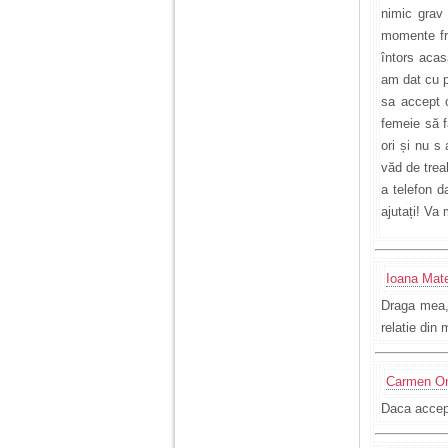
nimic grav
momente fr
întors aca
am dat cu p
sa accept c
femeie să f
ori și nu s
văd de trea
a telefon d
ajutați! Va
Ioana Mate
Draga mea, 
relatie din
Carmen O
Daca accept