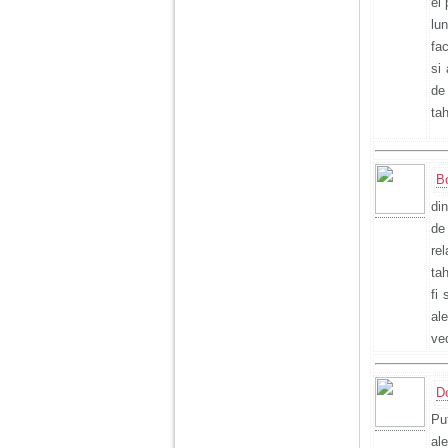
ei
lu
fa
si
de
tah
B
di
de
re
tah
fi
al
ve
D
Pu
al