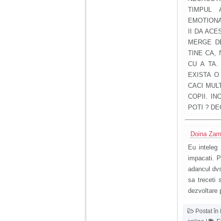
TIMPUL 
EMOTIONA
II DA AC
MERGE DE
TINE CA,
CU A TA.
EXISTA O
CACI MUL
COPII. IN
POTI ? DE
Doina Zam
Eu inteleg 
impacati. P
adancul dvs
sa treceti 
dezvoltare 
Postat în