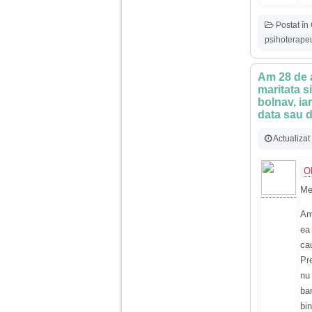
tata alcoolic, mai
nimanui nu ii pasa de
mine. Din cauza asta
Postat în
am inceput sa beau
psihoterapeu
alcool si am inceput
sa ma culc cu barbati
pentru bani.
Am 28 de a
maritata si
bolnav, ia
data sau 
Actualizat
O
Me
Am
ea
ca
Pr
nu
ba
bi