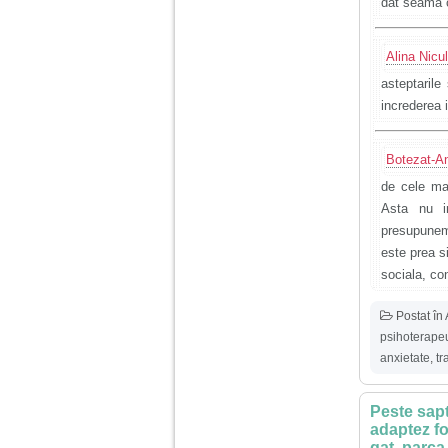
dat seama c
Alina Nicu
asteptarile
increderea 
Botezat-A
de cele mai
Asta nu i
presupunem
este prea s
sociala, con
Postat în
psihoterapeu
anxietate
,
tr
Peste sapt
adaptez fo
gat, parca