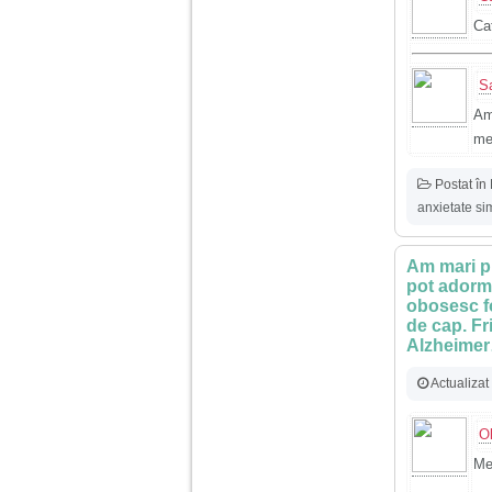
Cat
Sa
Am
me
Postat în
anxietate s
Am mari pr
pot adormi
obosesc fo
de cap. F
Alzheime
Actualizat
O
Me