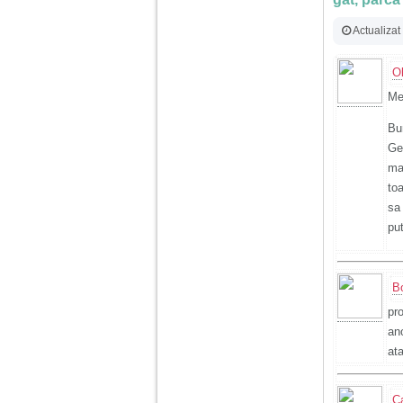
Actualizat
O
Me
Bu
Ge
ma
to
sa
pu
B
pr
ano
at
C