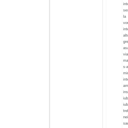
in
se
la
vo
in
al
gr
as
vi
ma
s-
mi
in
am
in
iu
iu
tr
ne
sau