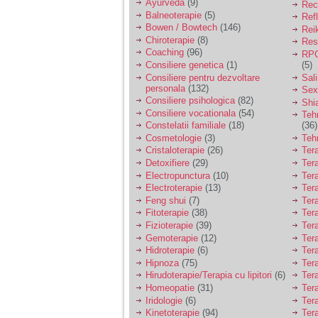
Ayurveda
(9)
Rec
Balneoterapie
(5)
Ref
Bowen / Bowtech
(146)
Rei
Chiroterapie
(8)
Resp
Coaching
(96)
RPG
Consiliere genetica
(1)
(5)
Consiliere pentru dezvoltare
Sal
personala
(132)
Sex
Consiliere psihologica
(82)
Shi
Consiliere vocationala
(54)
Teh
Constelatii familiale
(18)
(36)
Cosmetologie
(3)
Teh
Cristaloterapie
(26)
Ter
Detoxifiere
(29)
Ter
Electropunctura
(10)
Ter
Electroterapie
(13)
Ter
Feng shui
(7)
Tera
Fitoterapie
(38)
Ter
Fizioterapie
(39)
Ter
Gemoterapie
(12)
Ter
Hidroterapie
(6)
Ter
Hipnoza
(75)
Ter
Hirudoterapie/Terapia cu lipitori
(6)
Tera
Homeopatie
(31)
Ter
Iridologie
(6)
Tera
Kinetoterapie
(94)
Tera