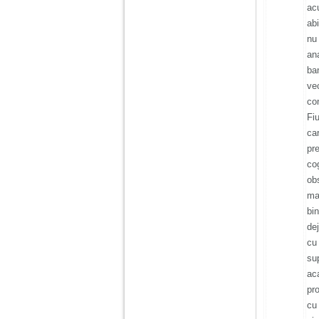
ac
ab
nu
ana
ba
ve
co
Fi
ca
pr
co
ob
ma
bi
de
cu
sup
ac
pr
cu