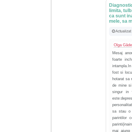
Diagnostic
limita, tu
ca sunt in
mele, sa 
Actualizat
Olga Gâd
Mesaj anon
foarte inc
intampla.In
fost si loc
hotarat sa 
de mine si
singur in 
este:depre
personalita
sa stau o 
parintilor
parinti(ina
mai ajung 