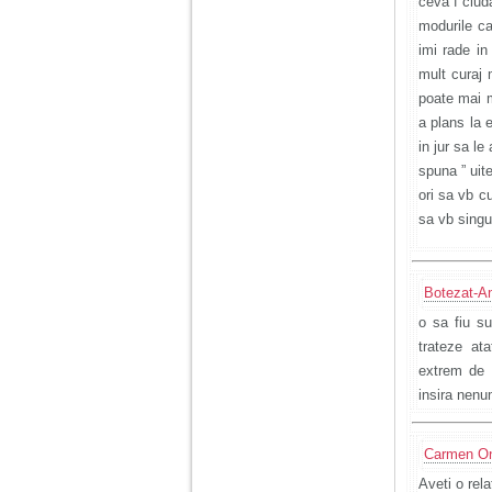
ceva f ciud
modurile ca
imi rade in
mult curaj 
poate mai m
a plans la 
in jur sa le
spuna ” uit
ori sa vb c
sa vb singu
Botezat-A
o sa fiu su
trateze ata
extrem de d
insira nenu
Carmen O
Aveti o rel