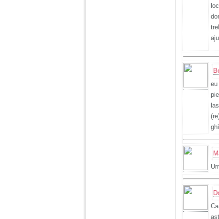
lo
do
tr
aj
B
eu
pie
la
(re
gh
M
Urm
D
Ca
as