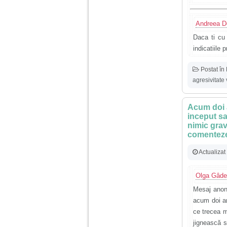
Andreea D
Daca ti cu 
indicatiile
Postat în
agresivitate
Acum doi a
inceput s
nimic grav
comente
Actualizat
Olga Gâd
Mesaj anoni
acum doi an
ce trecea m
jignească 