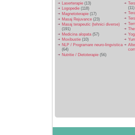
Laserterapie
(13)
Tera
(11)
Logopedie
(118)
Ter
Magnetoterapie
(17)
Ter
Masaj Rejuvance
(23)
Ter
Masaj terapeutic (tehnici diverse)
(191)
The
Medicina alopata
(57)
Yog
Moxibustie
(10)
Yum
NLP / Programare neuro-lingvistica
Alte
(64)
com
Nutritie / Dietoterapie
(56)