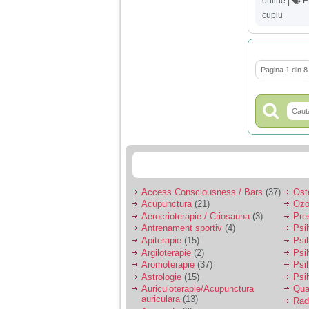
online
|
Et
cuplu
Pagina 1 din 8
Access Consciousness / Bars
(37)
Ost
Acupunctura
(21)
Ozo
Aerocrioterapie / Criosauna
(3)
Pre
Antrenament sportiv
(4)
Psih
Apiterapie
(15)
Psi
Argiloterapie
(2)
Psi
Aromoterapie
(37)
Psi
Astrologie
(15)
Psi
Auriculoterapie/Acupunctura
Qua
auriculara
(13)
Radi