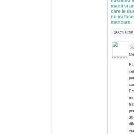
nasterea m
manii si an
care le du
nu isi fac
mancare.
Actualizat
O
Me
BU
cei
pa
car
Pr
mu
fr
pe
30
dif
via