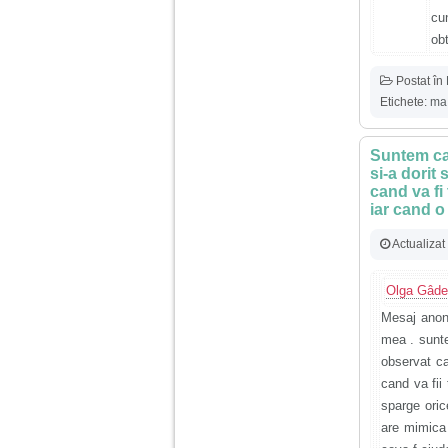
cu
obt
Postat în
Etichete:
ma 
Suntem cas
si-a dorit
cand va fi
iar cand o
Actualizat
Olga Gâd
Mesaj anoni
mea . sunte
observat ca
cand va fii
sparge oric
are mimica 