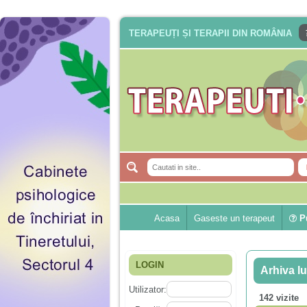
TERAPEUȚI ȘI TERAPII DIN ROMÂNIA
Acasa
Gaseste un terapeut
Pu
LOGIN
Arhiva lu
Utilizator:
142 vizite