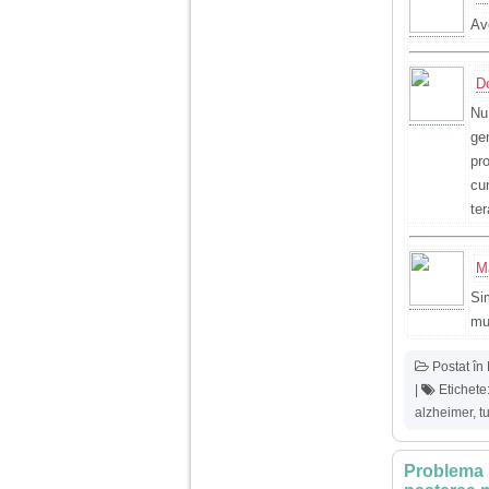
Av
D
Nu
ge
pr
cu
ter
M
Si
mul
Postat în
|
Etichete
alzheimer
,
t
Problema 