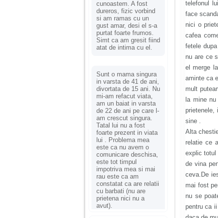
telefonul l
cunoastem. A fost
dureros, fizic vorbind
face scanda
si am ramas cu un
nici o prie
gust amar, desi el s-a
purtat foarte frumos.
cafea come
Simt ca am gresit fiind
fetele dupa 
atat de intima cu el.
nu are ce s
el merge la
Sunt o mama singura
aminte ca e
in varsta de 41 de ani,
divortata de 15 ani. Nu
mult puteam
mi-am refacut viata,
la mine nu 
am un baiat in varsta
prietenele,
de 22 de ani pe care l-
am crescut singura.
sine .
Tatal lui nu a fost
Alta chesti
foarte prezent in viata
lui . Problema mea
relatie ce 
este ca nu avem o
explic totu
comunicare deschisa,
este tot timpul
de vina pe
impotriva mea si mai
ceva.De ies
rau este ca am
constatat ca are relatii
mai fost pe
cu barbati (nu are
nu se poat
prietena nici nu a
avut).
pentru ca i
daca de mul