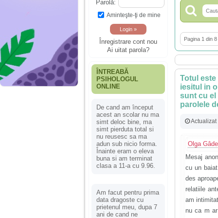
Parolă:
Aminteşte-ţi de mine
Pagina 1 din 8
Înregistrare cont nou
Ai uitat parola?
ÎNTREABĂ
Totul este
PSIHOLOGUL
ONLINE
iesitul in 
sunt cu el
parolele 
De cand am început
acest an scolar nu ma
Actualizat
simt deloc bine, ma
simt pierduta total si
nu reusesc sa ma
adun sub nicio forma.
Olga Gâd
Înainte eram o eleva
Mesaj anoni
buna si am terminat
clasa a 11-a cu 9.96.
cu un baiat
des aproape 
relatiile a
Am facut pentru prima
data dragoste cu
am intimita
prietenul meu, dupa 7
nu ca m ar
ani de cand ne