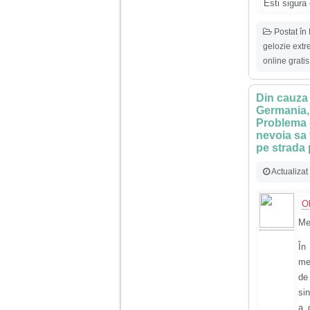
Esti sigura 
Ma aflu aici pentru ca
vreau sa stiu daca am
nevoie de un psiholog
Postat în
sau psihiatru.
gelozie ext
online gratis
Sunt casatorita, am
31 de ani si un copil in
varsta de 2 ani care
Din cauza 
mi-e lumina ochilor.
Germania, 
De ceva timp simt ca
Problema e
mi s-a adunat
nevoia sa 
oboseala, o oboseala
cronica de care nu pot
pe strada
scapa si simt ca din
cauza ei nu pot
Actualizat
controla nervii si
cateodata are copilul
de suferit.
O
Me
Am o bariera peste
care nu pot trece:
În
prietena mea a ramas
mei
insarcinata cu o fata.
de
Am fost de comun
acord sa facem un
si
copil, cu gandul ca e
a 
baiat.