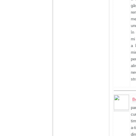
gă
re
Am 14 ani si o mare
me
problema. Acum 8 luni
am inceput o relatie
un
cu un baiat in varsta
în
de 20 de ani, m-a
cucerit cu vorbe dulci,
mi
cadouri, promisiuni de
a 
casatorie, asa ca m-
mi
am culcat cu el si in
scurt timp am ramas
pe
insarcinata. El cand a
al
aflat a plecat in afara,
la munca, si a rupt
ne
orice legatura cu
st
mine. Mama m-a batut
si m-a jignit in ultimul
hal, ba chiar m-a fortat
sa stau sa imi
introduca coada de
B
mop in vagin.
pa
cu
Am 20 ani si am avut
tim
o viata foarte grea. O
a-t
familie care nu m-a
crescut cum trebuie,
din