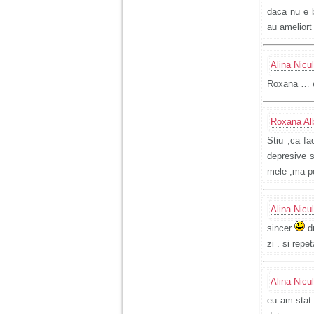
daca nu e b
au ameliort 
Alina Nicu
Roxana … eu
Roxana Al
Stiu ,ca fa
depresive 
mele ,ma po
Alina Nicu
sincer
du
zi . si rep
Alina Nicu
eu am stat 