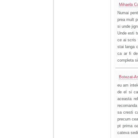
Mihaela C
Numai pentr
prea mult p
si unde jign
Unde esti t
ce ai scris 
stai langa 
ca ar fi d
completa si
Botezat-A
eu am intel
de el si c
aceasta rel
recomanda s
sa cresti c
precum cea 
pt prima o
cateva sedi