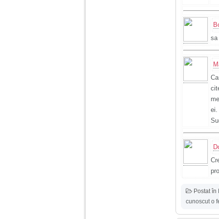
B
sa
M
Ca
ci
me
ei.
Su
D
Cr
pro
Postat în
cunoscut o f