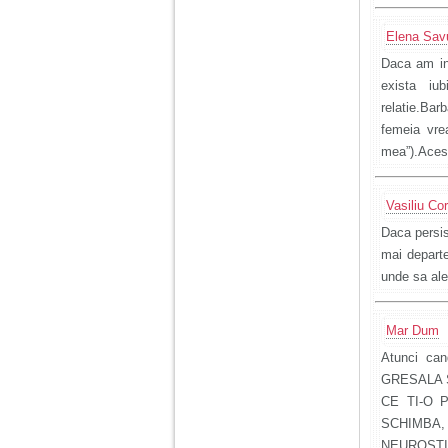
Elena Sav
Daca am int
exista iu
relatie.Bar
femeia vre
mea”).Acest
Vasiliu Cor
Daca persis
mai departe
unde sa ale
Mar Dum
Atunci ca
GRESALA S
CE TI-O 
SCHIMBA
NEUROSTI