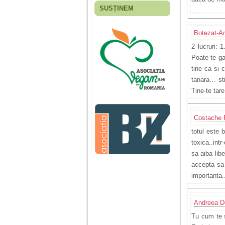
SUSȚINEM
Fiica mea s-a nascut
cand eu aveam 17
ani, privind in urma
Botezat-A
realizez cat de multe
greseli am facut in
2 lucruri: 
educatia si cresterea
Poate te ga
ei, am fost o mama
egoista, preocupata
tine ca si 
de implinirea
tanara… sti
profesionala, cand ea
era mica am neglijat-
Tine-te tare
o, ba chiar am fost si
agresiva, orice
greseala era taxata cu
Costache 
o palma sau pedepse.
totul este b
toxica..intr
De 4 ani am o relatie
sa aiba lib
serioasa cu un barbat
in varsta de 32 de ani,
accepta sa 
iar de aproximativ un
importanta.
an jumate a inceput
sa se manifeste o
situatie care pe mine
ma deranjeaza.
Andreea D
Tu cum te 