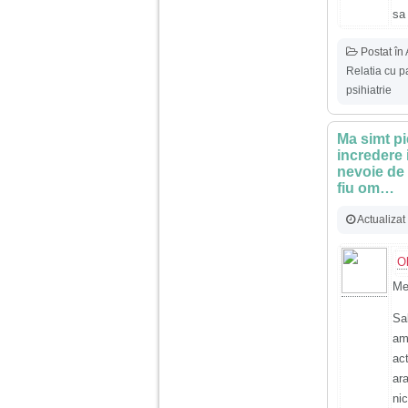
sa
Postat în
Relatia cu pa
psihiatrie
Ma simt pi
incredere 
nevoie de 
fiu om…
Actualizat
O
Me
Sa
am
ac
ar
ni