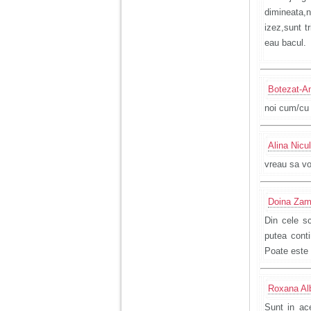
dimineata,n
izez,sunt t
eau bacul.
Botezat-A
noi cum/cu 
Alina Nicu
vreau sa v
Doina Zam
Din cele sc
putea conti
Poate este 
Roxana Al
Sunt in ace