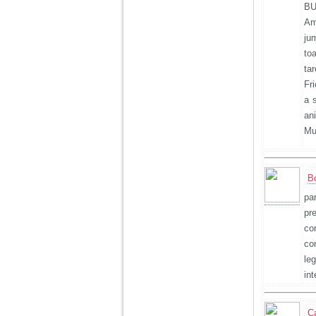
BU
Am
ju
to
ta
Fr
a 
ani
Mu
B
pa
pr
con
co
le
int
C