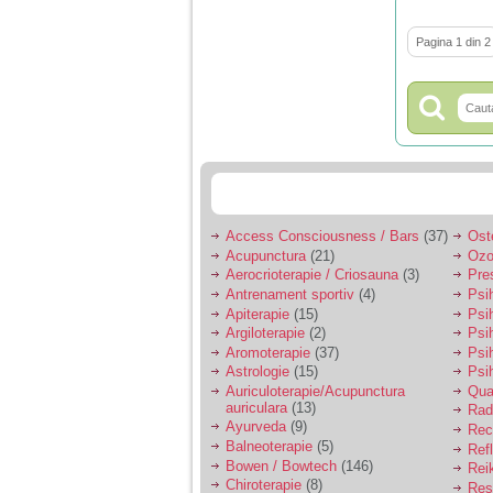
Pagina 1 din 2
Access Consciousness / Bars
(37)
Ost
Acupunctura
(21)
Ozo
Aerocrioterapie / Criosauna
(3)
Pre
Antrenament sportiv
(4)
Psih
Apiterapie
(15)
Psi
Argiloterapie
(2)
Psi
Aromoterapie
(37)
Psi
Astrologie
(15)
Psi
Auriculoterapie/Acupunctura
Qua
auriculara
(13)
Radi
Ayurveda
(9)
Rec
Balneoterapie
(5)
Ref
Bowen / Bowtech
(146)
Rei
Chiroterapie
(8)
Resp