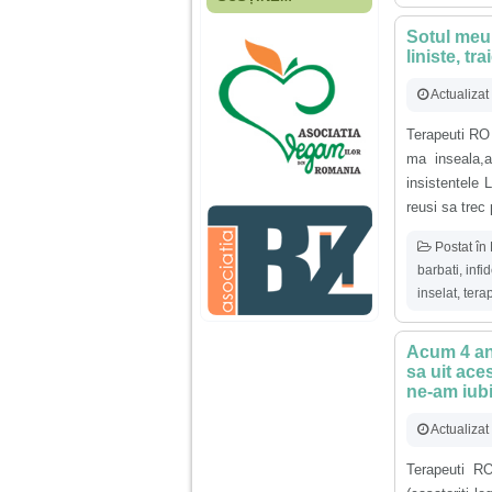
Fiica mea s-a nascut
cand eu aveam 17
Sotul meu 
ani, privind in urma
liniste, tr
realizez cat de multe
greseli am facut in
educatia si cresterea
Actualizat
ei, am fost o mama
egoista, preocupata
Terapeuti RO
de implinirea
ma inseala,
profesionala, cand ea
era mica am neglijat-
insistentele 
o, ba chiar am fost si
reusi sa trec
agresiva, orice
greseala era taxata cu
o palma sau pedepse.
Postat în
barbati
,
infi
inselat
,
tera
De 4 ani am o relatie
serioasa cu un barbat
in varsta de 32 de ani,
Acum 4 ani
iar de aproximativ un
an jumate a inceput
sa uit ace
sa se manifeste o
ne-am iubi
situatie care pe mine
ma deranjeaza.
Actualizat
Terapeuti R
Ma aflu aici pentru ca