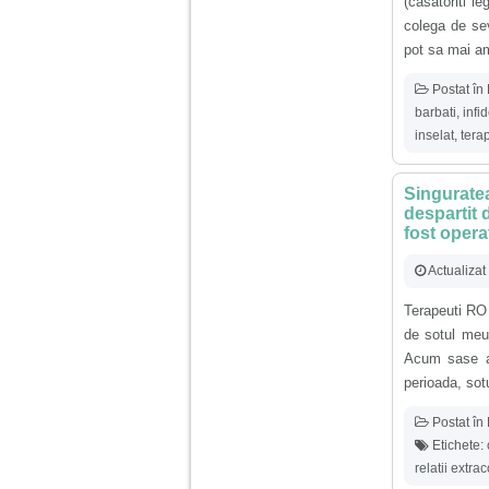
(casatoriti l
vreau sa stiu daca am
nevoie de un psiholog
colega de sev
sau psihiatru.
pot sa mai am 
Postat în
Sunt casatorita, am
31 de ani si un copil in
barbati
,
infi
varsta de 2 ani care
inselat
,
tera
mi-e lumina ochilor.
De ceva timp simt ca
mi s-a adunat
Singuratea
oboseala, o oboseala
cronica de care nu pot
despartit 
scapa si simt ca din
fost opera
cauza ei nu pot
controla nervii si
Actualizat
cateodata are copilul
de suferit.
Terapeuti RO
de sotul meu
Am o bariera peste
Acum sase an
care nu pot trece:
perioada, sotu
prietena mea a ramas
insarcinata cu o fata.
Am fost de comun
Postat în
acord sa facem un
Etichete:
copil, cu gandul ca e
baiat.
relatii extra