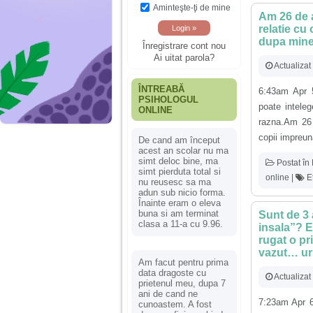
Aminteşte-ţi de mine
Am 26 de a
relatie cu 
dupa mine,
Înregistrare cont nou
Ai uitat parola?
Actualizat
ÎNTREABĂ
6:43am Apr 
PSIHOLOGUL
poate inteleg
ONLINE
razna.Am 26 
copii impreuna
De cand am început
acest an scolar nu ma
simt deloc bine, ma
Postat în
simt pierduta total si
online
|
Et
nu reusesc sa ma
adun sub nicio forma.
Înainte eram o eleva
buna si am terminat
Sunt de 3 
clasa a 11-a cu 9.96.
insala”? E
rugat o pr
vazut… u
Am facut pentru prima
data dragoste cu
Actualizat
prietenul meu, dupa 7
ani de cand ne
7:23am Apr 6
cunoastem. A fost