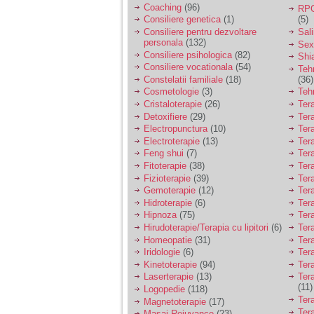
Coaching
(96)
RPG
Consiliere genetica
(1)
(5)
Consiliere pentru dezvoltare
Sal
personala
(132)
Sex
Consiliere psihologica
(82)
Shi
Consiliere vocationala
(54)
Teh
Constelatii familiale
(18)
(36)
Cosmetologie
(3)
Teh
Cristaloterapie
(26)
Ter
Detoxifiere
(29)
Ter
Electropunctura
(10)
Ter
Electroterapie
(13)
Ter
Feng shui
(7)
Tera
Fitoterapie
(38)
Ter
Fizioterapie
(39)
Ter
Gemoterapie
(12)
Ter
Hidroterapie
(6)
Ter
Hipnoza
(75)
Ter
Hirudoterapie/Terapia cu lipitori
(6)
Tera
Homeopatie
(31)
Ter
Iridologie
(6)
Tera
Kinetoterapie
(94)
Tera
Laserterapie
(13)
Tera
(11)
Logopedie
(118)
Ter
Magnetoterapie
(17)
Ter
Masaj Rejuvance
(23)