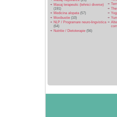
Ter
Masaj terapeutic (tehnici diverse)
(191)
The
Medicina alopata
(57)
Yog
Moxibustie
(10)
Yum
NLP / Programare neuro-lingvistica
Alte
(64)
com
Nutritie / Dietoterapie
(56)