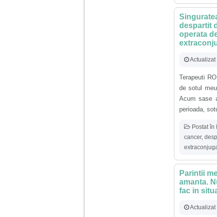
Singuratea
Am 14 ani si o mare
problema. Acum 8 luni
despartit 
am inceput o relatie
operata de
cu un baiat in varsta
extraconj
de 20 de ani, m-a
cucerit cu vorbe dulci,
Actualizat
cadouri, promisiuni de
casatorie, asa ca m-
am culcat cu el si in
Terapeuti RO
scurt timp am ramas
de sotul meu
insarcinata. El cand a
aflat a plecat in afara,
Acum sase an
la munca, si a rupt
perioada, sotu
orice legatura cu
mine. Mama m-a batut
si m-a jignit in ultimul
Postat în
hal, ba chiar m-a fortat
cancer
,
despa
sa stau sa imi
introduca coada de
extraconjug
mop in vagin.
Parintii me
Am 20 ani si am avut
amanta. Nu
o viata foarte grea. O
fac in situ
familie care nu m-a
crescut cum trebuie,
Actualiza
tata alcoolic, mai