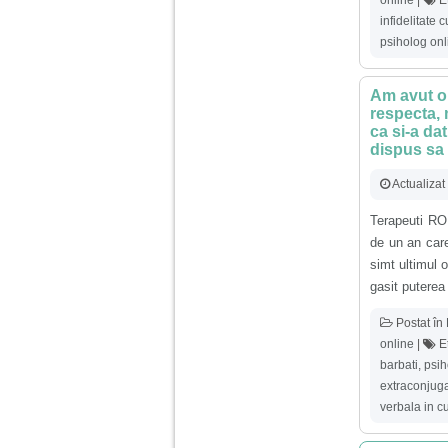
infidelitate 
psiholog onl
Am avut o 
respecta,
ca si-a da
dispus sa
Actualiza
Terapeuti RO
de un an car
simt ultimul 
gasit puterea
Postat în
online
|
Et
barbati
,
psih
extraconjug
verbala in c