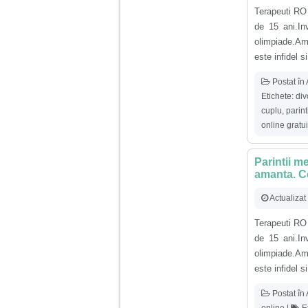
nimanui nu ii pasa de
mine. Din cauza asta
Terapeuti RO
am inceput sa beau
de 15 ani.In
alcool si am inceput
olimpiade.Am 
sa ma culc cu barbati
pentru bani.
este infidel 
Postat în
Etichete:
div
cuplu
,
parint
online gratui
Parintii me
amanta. Ce
Actualizat
Terapeuti RO
de 15 ani.In
olimpiade.Am 
este infidel 
Postat în
online
|
Et