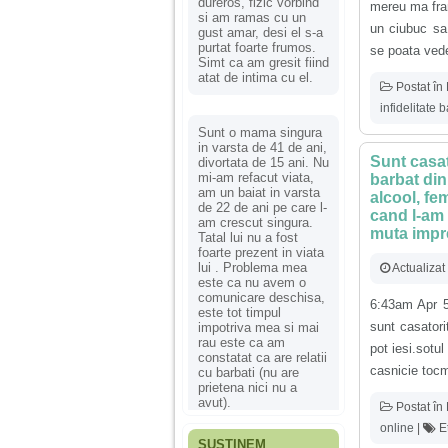
dureros, fizic vorbind
mereu ma fram
si am ramas cu un
un ciubuc sa
gust amar, desi el s-a
purtat foarte frumos.
se poata vedea
Simt ca am gresit fiind
atat de intima cu el.
Postat în
infidelitate b
Sunt o mama singura
in varsta de 41 de ani,
Sunt casat
divortata de 15 ani. Nu
mi-am refacut viata,
barbat din
am un baiat in varsta
alcool, fe
de 22 de ani pe care l-
cand l-am 
am crescut singura.
muta impr
Tatal lui nu a fost
foarte prezent in viata
lui . Problema mea
Actualizat
este ca nu avem o
comunicare deschisa,
6:43am Apr 5
este tot timpul
sunt casatori
impotriva mea si mai
rau este ca am
pot iesi.sotu
constatat ca are relatii
casnicie toc
cu barbati (nu are
prietena nici nu a
avut).
Postat în
online
|
Et
SUSȚINEM