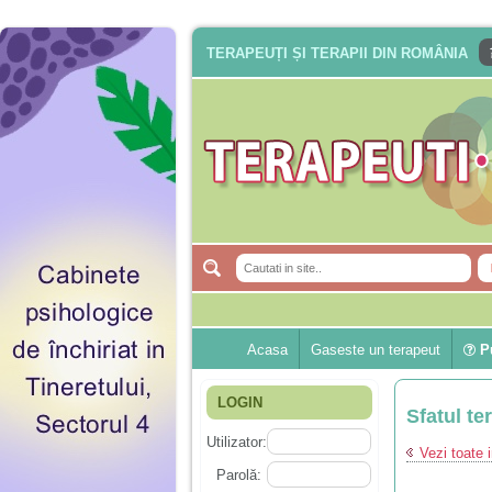
TERAPEUȚI ȘI TERAPII DIN ROMÂNIA
Acasa
Gaseste un terapeut
Pu
LOGIN
Sfatul te
Utilizator:
Vezi toate i
Parolă: