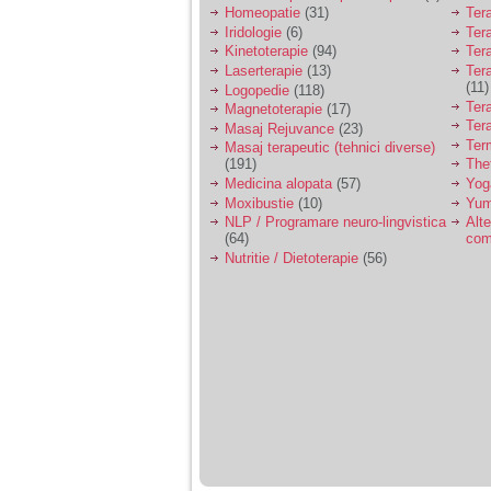
Homeopatie
(31)
Ter
Iridologie
(6)
Tera
Kinetoterapie
(94)
Tera
Laserterapie
(13)
Tera
(11)
Logopedie
(118)
Ter
Magnetoterapie
(17)
Ter
Masaj Rejuvance
(23)
Ter
Masaj terapeutic (tehnici diverse)
(191)
The
Medicina alopata
(57)
Yog
Moxibustie
(10)
Yum
NLP / Programare neuro-lingvistica
Alte
(64)
com
Nutritie / Dietoterapie
(56)