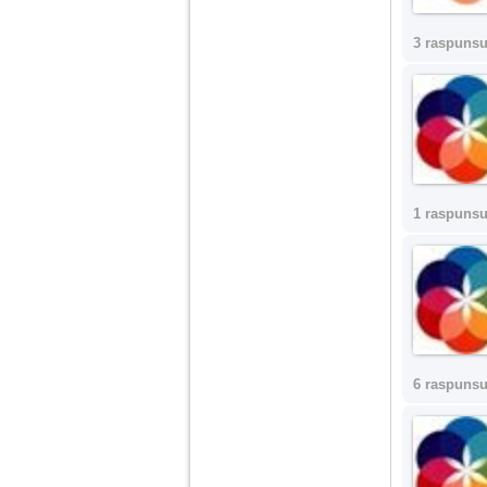
Am 14 ani si o mare
3 raspunsu
problema. Acum 8 luni
am inceput o relatie
cu un baiat in varsta
de 20 de ani, m-a
cucerit cu vorbe dulci,
cadouri, promisiuni de
casatorie, asa ca m-
am culcat cu el si in
scurt timp am ramas
insarcinata. El cand a
1 raspunsu
aflat a plecat in afara,
la munca, si a rupt
orice legatura cu
mine. Mama m-a batut
si m-a jignit in ultimul
hal, ba chiar m-a fortat
sa stau sa imi
introduca coada de
mop in vagin.
6 raspunsu
Am 20 ani si am avut
o viata foarte grea. O
familie care nu m-a
crescut cum trebuie,
tata alcoolic, mai