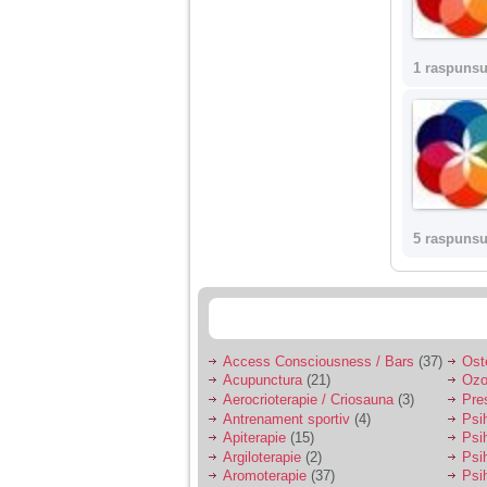
nimanui nu ii pasa de
mine. Din cauza asta
am inceput sa beau
alcool si am inceput
sa ma culc cu barbati
1 raspunsu
pentru bani.
5 raspunsu
Access Consciousness / Bars
(37)
Ost
Acupunctura
(21)
Ozo
Aerocrioterapie / Criosauna
(3)
Pre
Antrenament sportiv
(4)
Psih
Apiterapie
(15)
Psi
Argiloterapie
(2)
Psi
Aromoterapie
(37)
Psi