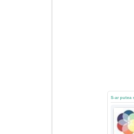
vreau sa stiu daca am
nevoie de un psiholog
sau psihiatru.
Sunt casatorita, am
31 de ani si un copil in
varsta de 2 ani care
mi-e lumina ochilor.
De ceva timp simt ca
mi s-a adunat
oboseala, o oboseala
cronica de care nu pot
scapa si simt ca din
cauza ei nu pot
controla nervii si
cateodata are copilul
de suferit.
Am o bariera peste
S-ar putea 
care nu pot trece:
prietena mea a ramas
insarcinata cu o fata.
Am fost de comun
acord sa facem un
copil, cu gandul ca e
baiat.