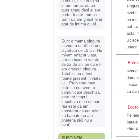
dureros, fizic vorbind
si am ramas cu un
singur
gust amar, desi el s-a
rivotri
purtat foarte frumos.
Simt ca am gresit fiind
an intr
atat de intima cu el.
pot re
asta i
uit ac
Sunt o mama singura
in varsta de 41 de ani,
uneori
divortata de 15 ani. Nu
mi-am refacut viata,
am un baiat in varsta
Botez
de 22 de ani pe care l-
am crescut singura.
avand i
Tatal lui nu a fost
domenii
foarte prezent in viata
lui . Problema mea
inseamn
este ca nu avem o
cu care
comunicare deschisa,
este tot timpul
impotriva mea si mai
rau este ca am
Docto
constatat ca are relatii
Pe lân
cu barbati (nu are
prietena nici nu a
parale
avut).
câte 4
SUSȚINEM