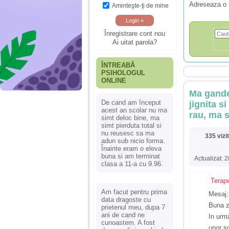
Adreseaza o 
Aminteşte-ţi de mine
Înregistrare cont nou
Ai uitat parola?
ÎNTREABĂ
PSIHOLOGUL
ONLINE
Ma gande
De cand am început
jignita s
acest an scolar nu ma
rau, ma 
simt deloc bine, ma
simt pierduta total si
nu reusesc sa ma
335 vizi
adun sub nicio forma.
Înainte eram o eleva
buna si am terminat
Actualizat: 
clasa a 11-a cu 9.96.
Terap
Am facut pentru prima
Mesaj:
data dragoste cu
Buna z
prietenul meu, dupa 7
ani de cand ne
In urm
cunoastem. A fost
unor s