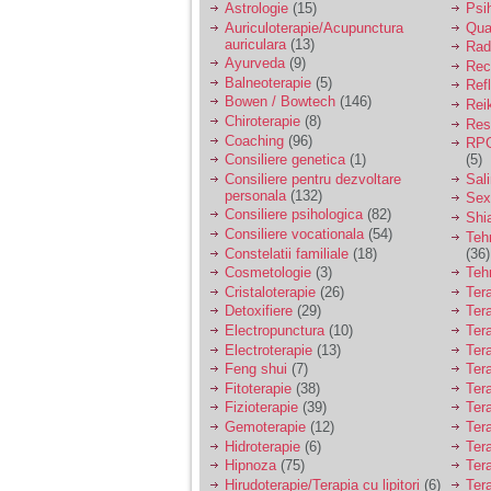
Astrologie
(15)
Psi
Auriculoterapie/Acupunctura
Qua
auriculara
(13)
Radi
Ayurveda
(9)
Rec
Balneoterapie
(5)
Ref
Bowen / Bowtech
(146)
Rei
Chiroterapie
(8)
Resp
Coaching
(96)
RPG
Consiliere genetica
(1)
(5)
Consiliere pentru dezvoltare
Sal
personala
(132)
Sex
Consiliere psihologica
(82)
Shi
Consiliere vocationala
(54)
Teh
Constelatii familiale
(18)
(36)
Cosmetologie
(3)
Teh
Cristaloterapie
(26)
Ter
Detoxifiere
(29)
Ter
Electropunctura
(10)
Ter
Electroterapie
(13)
Ter
Feng shui
(7)
Tera
Fitoterapie
(38)
Ter
Fizioterapie
(39)
Ter
Gemoterapie
(12)
Ter
Hidroterapie
(6)
Ter
Hipnoza
(75)
Ter
Hirudoterapie/Terapia cu lipitori
(6)
Tera