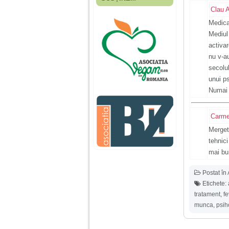
Fiica mea s-a nascut
Clau 
cand eu aveam 17
ani, privind in urma
Medica
realizez cat de multe
Mediul
greseli am facut in
educatia si cresterea
activar
ei, am fost o mama
nu v-a
egoista, preocupata
de implinirea
secolul
profesionala, cand ea
unui ps
era mica am neglijat-
o, ba chiar am fost si
Numai 
agresiva, orice
greseala era taxata cu
o palma sau pedepse.
Carme
Merget
De 4 ani am o relatie
tehnici
serioasa cu un barbat
mai bun
in varsta de 32 de ani,
iar de aproximativ un
an jumate a inceput
Postat în
sa se manifeste o
Etichete:
situatie care pe mine
ma deranjeaza.
tratament
,
fe
munca
,
psih
Ma aflu aici pentru ca