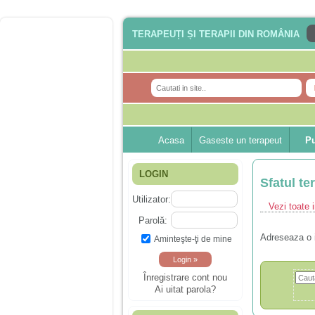
TERAPEUȚI ȘI TERAPII DIN ROMÂNIA
Acasa
Gaseste un terapeut
Pu
LOGIN
Sfatul te
Utilizator:
Vezi toate i
Parolă:
Adreseaza o 
Aminteşte-ţi de mine
Înregistrare cont nou
Ai uitat parola?