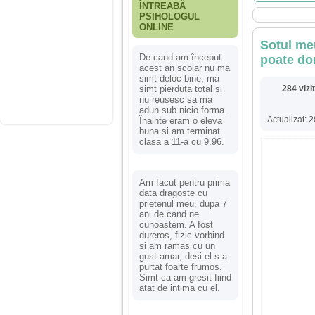
ÎNTREABĂ
PSIHOLOGUL
ONLINE
Sotul meu
De cand am început
poate dor
acest an scolar nu ma
simt deloc bine, ma
simt pierduta total si
284 vizi
nu reusesc sa ma
adun sub nicio forma.
Actualizat: 
Înainte eram o eleva
buna si am terminat
clasa a 11-a cu 9.96.
Am facut pentru prima
data dragoste cu
prietenul meu, dupa 7
ani de cand ne
cunoastem. A fost
dureros, fizic vorbind
si am ramas cu un
gust amar, desi el s-a
purtat foarte frumos.
Simt ca am gresit fiind
atat de intima cu el.