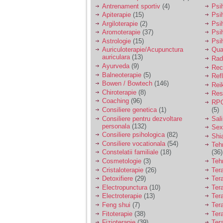
vreau sa stiu daca am
Antrenament sportiv
(4)
Psih
nevoie de un psiholog
Apiterapie
(15)
Psi
sau psihiatru.
Argiloterapie
(2)
Psi
Aromoterapie
(37)
Psi
Astrologie
(15)
Psi
Sunt casatorita, am
Auriculoterapie/Acupunctura
Qua
31 de ani si un copil in
auriculara
(13)
varsta de 2 ani care
Radi
mi-e lumina ochilor.
Ayurveda
(9)
Rec
De ceva timp simt ca
Balneoterapie
(5)
Ref
mi s-a adunat
Bowen / Bowtech
(146)
Rei
oboseala, o oboseala
Chiroterapie
(8)
Resp
cronica de care nu pot
Coaching
(96)
RPG
scapa si simt ca din
Consiliere genetica
(1)
(5)
cauza ei nu pot
controla nervii si
Consiliere pentru dezvoltare
Sal
cateodata are copilul
personala
(132)
Sex
de suferit.
Consiliere psihologica
(82)
Shi
Consiliere vocationala
(54)
Teh
Constelatii familiale
(18)
(36)
Am o bariera peste
Cosmetologie
(3)
Teh
care nu pot trece:
Cristaloterapie
(26)
Ter
prietena mea a ramas
Detoxifiere
(29)
Ter
insarcinata cu o fata.
Electropunctura
(10)
Ter
Am fost de comun
Electroterapie
(13)
Ter
acord sa facem un
copil, cu gandul ca e
Feng shui
(7)
Tera
baiat.
Fitoterapie
(38)
Ter
Fizioterapie
(39)
Ter