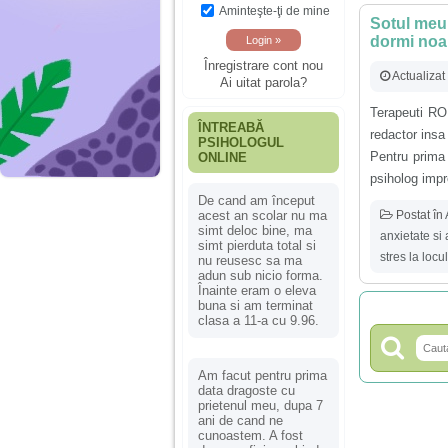
Aminteşte-ţi de mine
Sotul meu 
dormi noap
Înregistrare cont nou
Actualiza
Ai uitat parola?
Terapeuti RO
ÎNTREABĂ
redactor insa
PSIHOLOGUL
Pentru prima 
ONLINE
psiholog impre
De cand am început
Postat în
acest an scolar nu ma
simt deloc bine, ma
anxietate si
simt pierduta total si
stres la loc
nu reusesc sa ma
adun sub nicio forma.
Înainte eram o eleva
buna si am terminat
clasa a 11-a cu 9.96.
Am facut pentru prima
data dragoste cu
prietenul meu, dupa 7
ani de cand ne
cunoastem. A fost