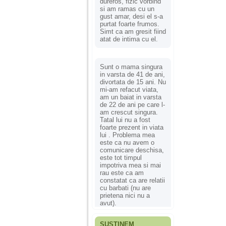
dureros, fizic vorbind
si am ramas cu un
gust amar, desi el s-a
purtat foarte frumos.
Simt ca am gresit fiind
atat de intima cu el.
Sunt o mama singura
in varsta de 41 de ani,
divortata de 15 ani. Nu
mi-am refacut viata,
am un baiat in varsta
de 22 de ani pe care l-
am crescut singura.
Tatal lui nu a fost
foarte prezent in viata
lui . Problema mea
este ca nu avem o
comunicare deschisa,
este tot timpul
impotriva mea si mai
rau este ca am
constatat ca are relatii
cu barbati (nu are
prietena nici nu a
avut).
SUSȚINEM