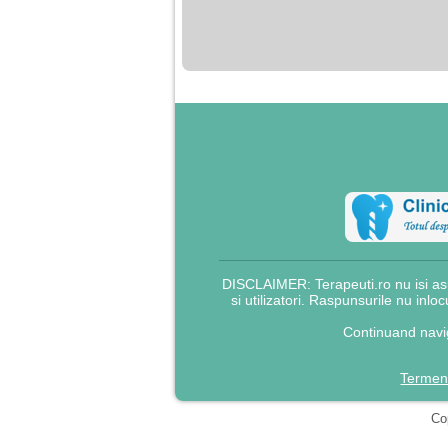
nimanui nu ii pasa de
mine. Din cauza asta
am inceput sa beau
alcool si am inceput
sa ma culc cu barbati
pentru bani.
DISCLAIMER: Terapeuti.ro nu isi asu
si utilizatori. Raspunsurile nu inlo
Continuand navig
Termeni
Cop