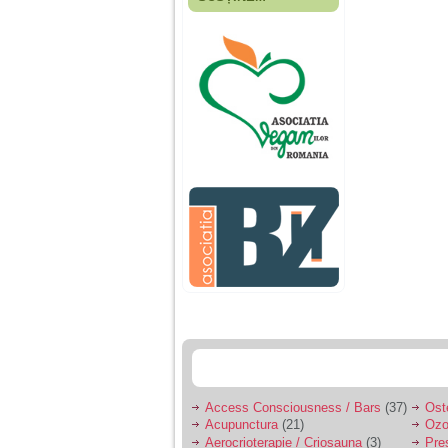
Fiica mea s-a nascut
cand eu aveam 17
ani, privind in urma
realizez cat de multe
greseli am facut in
educatia si cresterea
ei, am fost o mama
egoista, preocupata
de implinirea
profesionala, cand ea
era mica am neglijat-
o, ba chiar am fost si
agresiva, orice
greseala era taxata cu
o palma sau pedepse.
De 4 ani am o relatie
serioasa cu un barbat
in varsta de 32 de ani,
iar de aproximativ un
an jumate a inceput
sa se manifeste o
situatie care pe mine
ma deranjeaza.
Access Consciousness / Bars
(37)
Ost
Acupunctura
(21)
Ozo
Ma aflu aici pentru ca
Aerocrioterapie / Criosauna
(3)
Pre