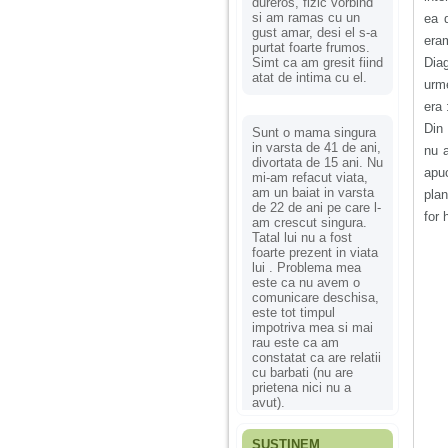
dureros, fizic vorbind
si am ramas cu un
ea 
gust amar, desi el s-a
eram
purtat foarte frumos.
Simt ca am gresit fiind
Dia
atat de intima cu el.
urme
era 
Din 
Sunt o mama singura
in varsta de 41 de ani,
nu 
divortata de 15 ani. Nu
apu
mi-am refacut viata,
am un baiat in varsta
plan
de 22 de ani pe care l-
for 
am crescut singura.
Tatal lui nu a fost
foarte prezent in viata
lui . Problema mea
este ca nu avem o
comunicare deschisa,
este tot timpul
impotriva mea si mai
rau este ca am
constatat ca are relatii
cu barbati (nu are
prietena nici nu a
avut).
SUSȚINEM