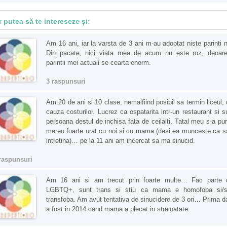
r putea să te intereseze și:
Am 16 ani, iar la varsta de 3 ani m-au adoptat niste parinti n
Din pacate, nici viata mea de acum nu este roz, deoar
parintii mei actuali se cearta enorm.
3 raspunsuri
Am 20 de ani si 10 clase, nemaifiind posibil sa termin liceul, 
cauza costurilor. Lucrez ca ospatarita intr-un restaurant si s
persoana destul de inchisa fata de ceilalti. Tatal meu s-a pur
mereu foarte urat cu noi si cu mama (desi ea munceste ca sa
intretina)… pe la 11 ani am incercat sa ma sinucid.
raspunsuri
Am 16 ani si am trecut prin foarte multe… Fac parte 
LGBTQ+, sunt trans si stiu ca mama e homofoba si/
transfoba. Am avut tentativa de sinucidere de 3 ori… Prima d
a fost in 2014 cand mama a plecat in strainatate.