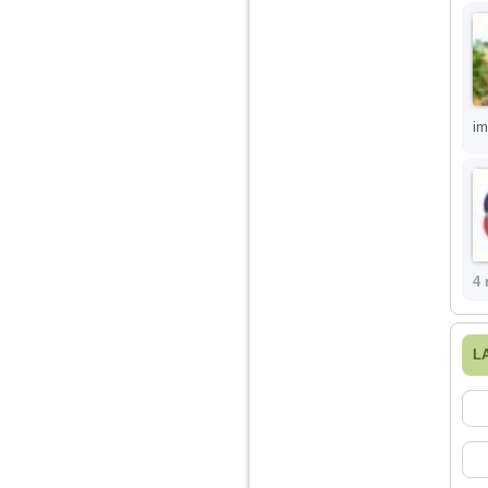
im
4 
L