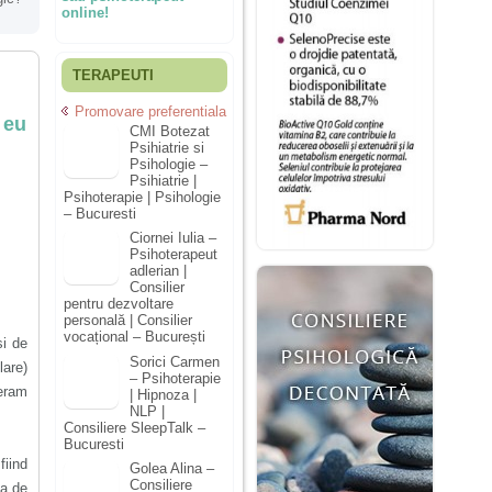
online!
TERAPEUTI
Promovare preferentiala
 eu
CMI Botezat
Psihiatrie si
Psihologie –
Psihiatrie |
Psihoterapie | Psihologie
– Bucuresti
Ciornei Iulia –
Psihoterapeut
adlerian |
Consilier
pentru dezvoltare
personală | Consilier
vocațional – București
si de
Sorici Carmen
lare)
– Psihoterapie
 eram
| Hipnoza |
NLP |
Consiliere SleepTalk –
Bucuresti
iind
Golea Alina –
Consiliere
ta de