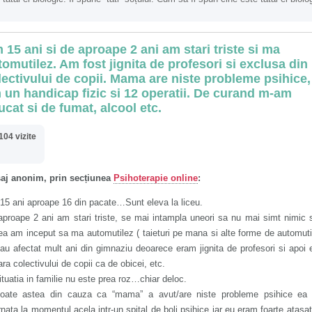
 15 ani si de aproape 2 ani am stari triste si ma
tomutilez. Am fost jignita de profesori si exclusa din
lectivului de copii. Mama are niste probleme psihice,
 un handicap fizic si 12 operatii. De curand m-am
ucat si de fumat, alcool etc.
104 vizite
aj anonim, prin secțiunea
Psihoterapie online
:
15 ani aproape 16 din pacate…Sunt eleva la liceu.
proape 2 ani am stari triste, se mai intampla uneori sa nu mai simt nimic 
a am inceput sa ma automutilez ( taieturi pe mana si alte forme de automuti
au afectat mult ani din gimnaziu deoarece eram jignita de profesori si apoi
ara colectivului de copii ca de obicei, etc.
ituatia in familie nu este prea roz…chiar deloc.
toate astea din cauza ca “mama” a avut/are niste probleme psihice ea f
rnata la momentul acela intr-un spital de boli psihice iar eu eram foarte atasa