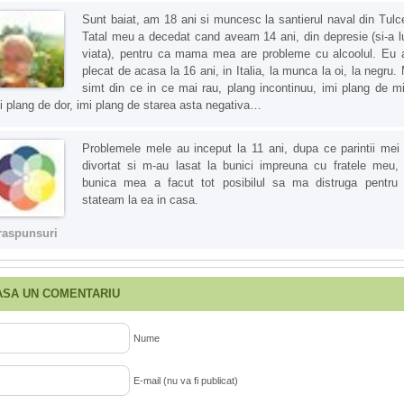
Sunt baiat, am 18 ani si muncesc la santierul naval din Tulc
Tatal meu a decedat cand aveam 14 ani, din depresie (si-a l
viata), pentru ca mama mea are probleme cu alcoolul. Eu
plecat de acasa la 16 ani, in Italia, la munca la oi, la negru.
simt din ce in ce mai rau, plang incontinuu, imi plang de mi
i plang de dor, imi plang de starea asta negativa…
Problemele mele au inceput la 11 ani, dupa ce parintii mei
divortat si m-au lasat la bunici impreuna cu fratele meu, 
bunica mea a facut tot posibilul sa ma distruga pentru
stateam la ea in casa.
raspunsuri
ASA UN COMENTARIU
Nume
E-mail (nu va fi publicat)