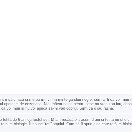
nt însărcinată și mereu îmi vin în minte gânduri negre, cum ar fi ca voi muri î
ul operației de cezariana. Nici măcar haine pentru bebe nu vreau sa iau, deo
 ca voi muri și nu voi apuca sa-mi vad copilul. Simt ca o iau razna.
 fetiță de 6 ani cu fostul soț. M-am recăsătorit acum 3 ani și fetița nu știe ci
 tatal ei biologic. Îi spune “tati” soțului. Cum să îi spun cine este tatăl ei biolo