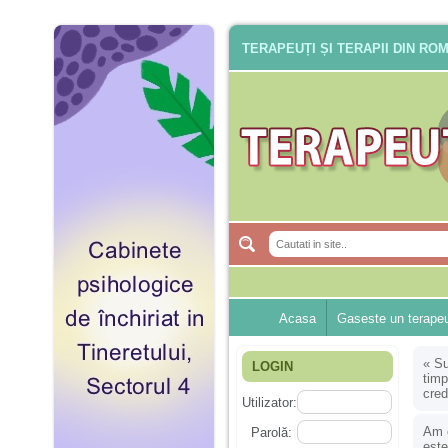
TERAPEUȚI ȘI TERAPII DIN RO
Acasa
Gaseste un terape
«
Su
LOGIN
timp
cred
Utilizator:
Am o
Parolă:
este