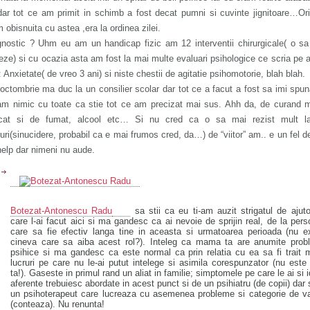
dar tot ce am primit in schimb a fost decat pumni si cuvinte jignitoare…O
 obisnuita cu astea ,era la ordinea zilei.
gnostic ? Uhm eu am un handicap fizic am 12 interventii chirurgicale( o s
ze) si cu ocazia asta am fost la mai multe evaluari psihologice ce scria pe 
: Anxietate( de vreo 3 ani) si niste chestii de agitatie psihomotorie, blah blah.
octombrie ma duc la un consilier scolar dar tot ce a facut a fost sa imi spu
am nimic cu toate ca stie tot ce am precizat mai sus. Ahh da, de curand 
cat si de fumat, alcool etc… Si nu cred ca o sa mai rezist mult l
uri(sinucidere, probabil ca e mai frumos cred, da…) de “viitor” am.. e un fel d
help dar nimeni nu aude.
Botezat-Antonescu Radu
sa stii ca eu ti-am auzit strigatul de ajut
care l-ai facut aici si ma gandesc ca ai nevoie de sprijin real, de la per
care sa fie efectiv langa tine in aceasta si urmatoarea perioada (nu e
cineva care sa aiba acest rol?). Inteleg ca mama ta are anumite prob
psihice si ma gandesc ca este normal ca prin relatia cu ea sa fi trait 
lucruri pe care nu le-ai putut intelege si asimila corespunzator (nu este
ta!). Gaseste in primul rand un aliat in familie; simptomele pe care le ai si i
aferente trebuiesc abordate in acest punct si de un psihiatru (de copii) dar 
un psihoterapeut care lucreaza cu asemenea probleme si categorie de v
(conteaza). Nu renunta!