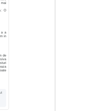
a mai
A: O
i a a
am in
in de
esiva
sturi
reaza
Toate
ut