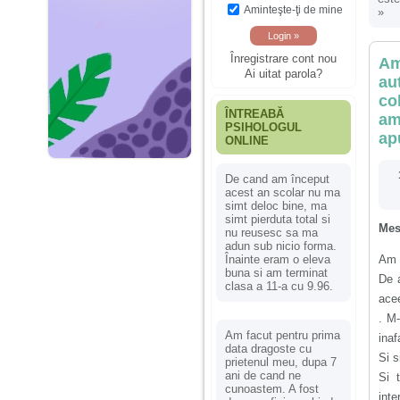
Aminteşte-ţi de mine
»
Înregistrare cont nou
Am
Ai uitat parola?
au
co
ÎNTREABĂ
am
PSIHOLOGUL
ap
ONLINE
De cand am început
acest an scolar nu ma
simt deloc bine, ma
simt pierduta total si
Mes
nu reusesc sa ma
adun sub nicio forma.
Înainte eram o eleva
Am 
buna si am terminat
De a
clasa a 11-a cu 9.96.
acee
. M-
Am facut pentru prima
inaf
data dragoste cu
Si s
prietenul meu, dupa 7
ani de cand ne
Si 
cunoastem. A fost
inte