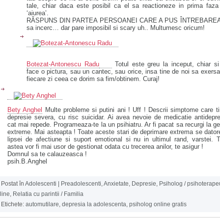
tale, chiar daca este posibil ca el sa reactioneze in prima faz
‘aiurea’.
RĂSPUNS DIN PARTEA PERSOANEI CARE A PUS ÎNTREBARE
sa incerc… dar pare imposibil si scary uh.. Multumesc oricum!
Botezat-Antonescu Radu
Totul este greu la inceput, chiar s
face o pictura, sau un cantec, sau orice, insa tine de noi sa exers
fiecare zi ceea ce dorim sa fim/obtinem. Curaj!
Bety Anghel
Multe probleme si putini ani ! Uff ! Descrii simptome care t
depresie severa, cu risc suicidar. Ai avea nevoie de medicatie antidepr
cat mai repede. Programeaza-te la un psihiatru. Ar fi pacat sa recurgi la ge
extreme. Mai asteapta ! Toate aceste stari de deprimare extrema se dato
lipsei de afectiune si suport emotional si nu in ultimul rand, varstei. 
astea vor fi mai usor de gestionat odata cu trecerea anilor, te asigur !
Domnul sa te calauzeasca !
psih.B.Anghel
Postat în
Adolescenti | Preadolescenti
,
Anxietate
,
Depresie
,
Psiholog / psihoterape
line
,
Relatia cu parintii / Familia
Etichete:
automutilare
,
depresia la adolescenta
,
psiholog online gratis