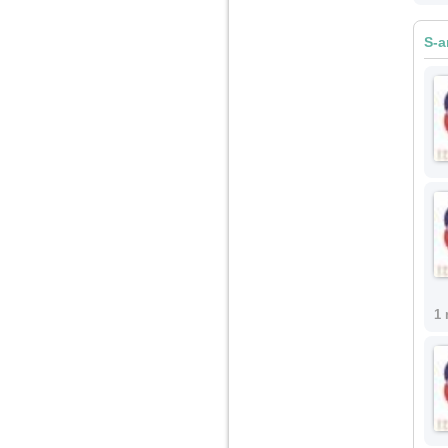
nimanui nu ii pasa de
mine. Din cauza asta
am inceput sa beau
S-a
alcool si am inceput
sa ma culc cu barbati
pentru bani.
1 