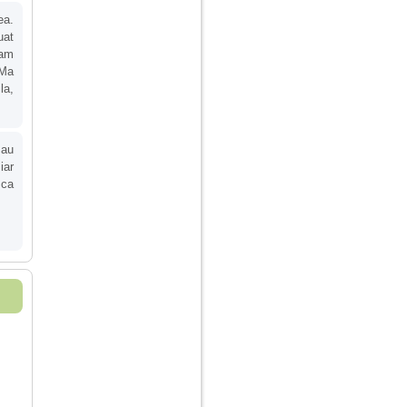
ea.
uat
 am
 Ma
la,
 au
iar
 ca