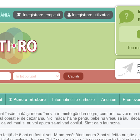
I
Inregistrare terapeuti
Inregistrare utilizatori
MÂNIA
Top re
F
A
ut
Pune o intrebare
Informatii utile / articole
Anunturi
Promovar
nt însărcinată și mereu îmi vin în minte gânduri negre, cum ar fi ca voi muri î
ul operației de cezariana. Nici măcar haine pentru bebe nu vreau sa iau, deo
 ca voi muri și nu voi apuca sa-mi vad copilul. Simt ca o iau razna.
 fetiță de 6 ani cu fostul soț. M-am recăsătorit acum 3 ani și fetița nu știe ci
 tatal ei biologic. Îi spune “tati” soțului. Cum să îi spun cine este tatăl ei biolo