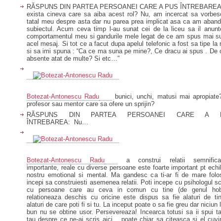
RĂSPUNS DIN PARTEA PERSOANEI CARE A PUS ÎNTREBAREA
exista cineva care sa aiba acest rol? Nu, am incercat sa vorbes
tatal meu despre asta dar nu parea prea implicat asa ca am aban
subiectul. Acum ceva timp l-au sunat cei de la liceu sa il anun
comportamentul meu si gandurile mele legat de ce am spus mai su
acel mesaj. Si tot ce a facut dupa apelul telefonic a fost sa tipe la
si sa imi spuna : “Ca ce ma suna pe mine?, Ce dracu ai spus . De 
absente atat de multe? Si etc…”
Botezat-Antonescu Radu
bunici, unchi, matusi mai apropiate
profesor sau mentor care sa ofere un sprijin?
RĂSPUNS DIN PARTEA PERSOANEI CARE A 
ÎNTREBAREA: Nu…
Botezat-Antonescu Radu
a construi relatii semnificat
importante, reale cu diverse persoane este foarte important pt echil
nostru emotional si mental. Ma gandesc ca ti-ar fi de mare folo
incepi sa construiesti asemenea relatii. Poti incepe cu psihologul sc
cu persoane care au ceva in comun cu tine (de genul hob
relationeaza deschis cu oricine este dispus sa fie alaturi de ti
alaturi de care poti fi si tu. La inceput poate o sa fie greu dar niciun 
bun nu se obtine usor. Persevereaza! Incearca totusi sa ii spui ta
tau despre ce ne-ai scris aici… poate chiar sa citeasca si el cuvi