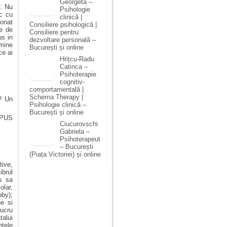
Georgeta –
: Nu
Psihologie
c cu
clinică |
donat
Consiliere psihologică |
te de
Consiliere pentru
s in
dezvoltare personală –
 mine
București și online
ce ai
Hrițcu-Radu
Catinca –
Psihoterapie
cognitiv-
comportamentală |
Schema Therapy |
? Un
Psihologie clinică –
București și online
PUS
Ciucurovschi
Gabriela –
Psihoterapeut
– București
(Piața Victoriei) și online
ive,
ibrul
s sa
olar,
by);
ne si
lucru
talui
ntele