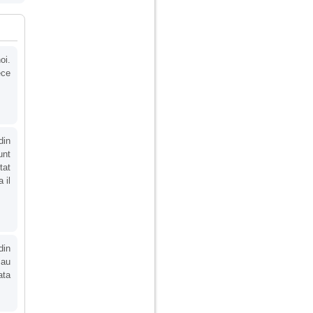
oi.
ece
din
unt
tat
 il
din
sau
ata