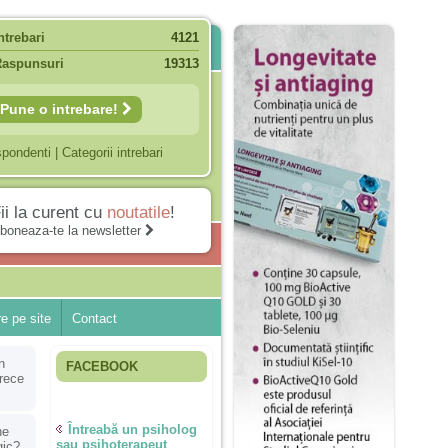
ntrebari
4121
Raspunsuri
19313
Pune o intrebare!
spondenti
|
Categorii intrebari
ii la curent cu
noutatile
!
boneaza-te la newsletter
e pe site
Contact
n
FACEBOOK
arece
Întreabă un psiholog
ne
sau psihoterapeut
gic?