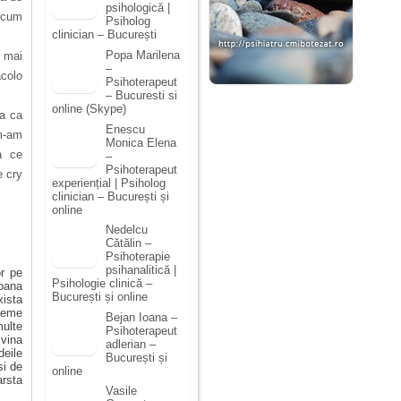
psihologică |
ricum
Psiholog
clinician – București
Popa Marilena
a mai
–
acolo
Psihoterapeut
– Bucuresti si
online (Skype)
na ca
Enescu
m-am
Monica Elena
a ce
–
Psihoterapeut
e cry
experiențial | Psiholog
clinician – București și
online
Nedelcu
Cătălin –
Psihoterapie
psihanalitică |
or pe
Psihologie clinică –
soana
București și online
xista
leme
Bejan Ioana –
multe
Psihoterapeut
 vina
adlerian –
deile
București și
si de
online
arsta
Vasile