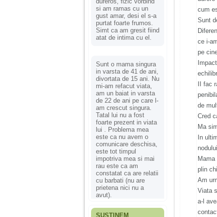
dureros, fizic vorbind
si am ramas cu un
cum es
gust amar, desi el s-a
Sunt d
purtat foarte frumos.
Simt ca am gresit fiind
Difere
atat de intima cu el.
ce i-am
pe cine
Impactu
Sunt o mama singura
in varsta de 41 de ani,
echilib
divortata de 15 ani. Nu
II fac 
mi-am refacut viata,
am un baiat in varsta
penibi
de 22 de ani pe care l-
de mult
am crescut singura.
Tatal lui nu a fost
Cred c
foarte prezent in viata
Ma simt
lui . Problema mea
este ca nu avem o
In ulti
comunicare deschisa,
nodului
este tot timpul
impotriva mea si mai
Mama n
rau este ca am
plin ch
constatat ca are relatii
Am urm
cu barbati (nu are
prietena nici nu a
Viata 
avut).
a-l av
contac
SUSȚINEM