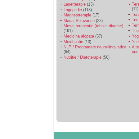
Laserterapie
(13)
Tera
(11)
Logopedie
(118)
Ter
Magnetoterapie
(17)
Ter
Masaj Rejuvance
(23)
Ter
Masaj terapeutic (tehnici diverse)
(191)
The
Medicina alopata
(57)
Yog
Moxibustie
(10)
Yum
NLP / Programare neuro-lingvistica
Alte
(64)
com
Nutritie / Dietoterapie
(56)