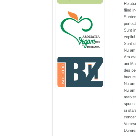
Fiica mea s-a nascut
Relati
cand eu aveam 17
fiind i
ani, privind in urma
realizez cat de multe
Suntem
greseli am facut in
perfect
educatia si cresterea
ei, am fost o mama
Sunt i
egoista, preocupata
copilul
de implinirea
Sunt di
profesionala, cand ea
era mica am neglijat-
Nu am 
o, ba chiar am fost si
Am avu
agresiva, orice
greseala era taxata cu
ani.Ma
o palma sau pedepse.
des pen
bucures
De 4 ani am o relatie
Nu am a
serioasa cu un barbat
Nu am u
in varsta de 32 de ani,
iar de aproximativ un
marker
an jumate a inceput
spunea
sa se manifeste o
si sta
situatie care pe mine
ma deranjeaza.
concen
Vorbrs
Durere
Ma aflu aici pentru ca