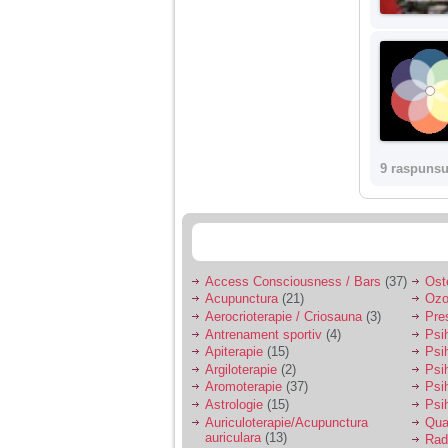
9 raspunsu
Access Consciousness / Bars
(37)
Ost
Acupunctura
(21)
Ozo
Aerocrioterapie / Criosauna
(3)
Pre
Antrenament sportiv
(4)
Psih
Apiterapie
(15)
Psi
Argiloterapie
(2)
Psi
Aromoterapie
(37)
Psi
Astrologie
(15)
Psi
Auriculoterapie/Acupunctura
Qua
auriculara
(13)
Radi