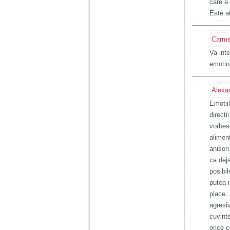
vreau sa stiu daca am
care a
nevoie de un psiholog
Este a
sau psihiatru.
Carme
Sunt casatorita, am
31 de ani si un copil in
Va int
varsta de 2 ani care
emotio
mi-e lumina ochilor.
De ceva timp simt ca
mi s-a adunat
Alexa
oboseala, o oboseala
cronica de care nu pot
Emotiil
scapa si simt ca din
cauza ei nu pot
directi
controla nervii si
vorbesc
cateodata are copilul
de suferit.
aliment
anisori
ca deja
Am o bariera peste
posibil
care nu pot trece:
prietena mea a ramas
putea i
insarcinata cu o fata.
place…
Am fost de comun
acord sa facem un
agresi
copil, cu gandul ca e
cuvinte
baiat.
orice c