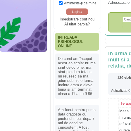
Adreseaza o 
Aminteşte-ţi de mine
Înregistrare cont nou
Ai uitat parola?
ÎNTREABĂ
PSIHOLOGUL
ONLINE
In urma d
De cand am început
mult si a
acest an scolar nu ma
relatia, 
simt deloc bine, ma
simt pierduta total si
nu reusesc sa ma
130 vizi
adun sub nicio forma.
Înainte eram o eleva
buna si am terminat
Actualizat: 
clasa a 11-a cu 9.96.
Terap
Am facut pentru prima
Mesaj:
data dragoste cu
In urma
prietenul meu, dupa 7
ani de cand ne
refuzul
cunoastem. A fost
durere