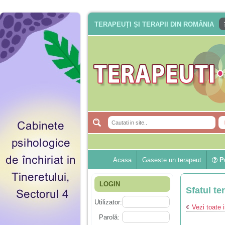
TERAPEUȚI ȘI TERAPII DIN ROMÂNIA
Acasa
Gaseste un terapeut
Pu
LOGIN
Sfatul te
Utilizator:
Vezi toate i
Parolă: