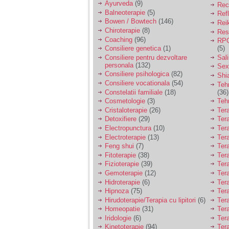
Ayurveda
(9)
Rec
Balneoterapie
(5)
Ref
Bowen / Bowtech
(146)
Rei
Chiroterapie
(8)
Resp
Coaching
(96)
RPG
Consiliere genetica
(1)
(5)
Consiliere pentru dezvoltare
Sal
personala
(132)
Sex
Consiliere psihologica
(82)
Shi
Consiliere vocationala
(54)
Teh
Constelatii familiale
(18)
(36)
Cosmetologie
(3)
Teh
Cristaloterapie
(26)
Ter
Detoxifiere
(29)
Ter
Electropunctura
(10)
Ter
Electroterapie
(13)
Ter
Feng shui
(7)
Tera
Fitoterapie
(38)
Ter
Fizioterapie
(39)
Ter
Gemoterapie
(12)
Ter
Hidroterapie
(6)
Ter
Hipnoza
(75)
Ter
Hirudoterapie/Terapia cu lipitori
(6)
Tera
Homeopatie
(31)
Ter
Iridologie
(6)
Tera
Kinetoterapie
(94)
Tera