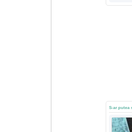
nimanui nu ii pasa de
mine. Din cauza asta
am inceput sa beau
alcool si am inceput
sa ma culc cu barbati
pentru bani.
S-ar putea 