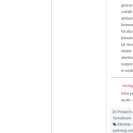
grozav
Am 14 ani si o mare
ceilalt
problema. Acum 8 luni
atribu
am inceput o relatie
cu un baiat in varsta
bineve
de 20 de ani, m-a
focaliz
cucerit cu vorbe dulci,
cadouri, promisiuni de
banuies
casatorie, asa ca m-
(ai reu
am culcat cu el si in
scurt timp am ramas
relatie
insarcinata. El cand a
atentia
aflat a plecat in afara,
la munca, si a rupt
surpri
orice legatura cu
in expl
mine. Mama m-a batut
si m-a jignit in ultimul
hal, ba chiar m-a fortat
sa stau sa imi
Invin
introduca coada de
Intra p
mop in vagin.
acolo. 
Am 20 ani si am avut
Postat în
o viata foarte grea. O
Somatizare
familie care nu m-a
crescut cum trebuie,
Etichete:
tata alcoolic, mai
psiholog onl