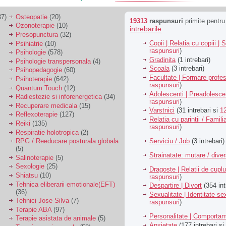
7)
Osteopatie
(20)
19313
raspunsuri
primite pentr
Ozonoterapie
(10)
intrebarile
Presopunctura
(32)
Copii | Relatia cu copiii | 
Psihiatrie
(10)
raspunsuri
)
Psihologie
(578)
Gradinita
(1 intrebari)
Psihologie transpersonala
(4)
Scoala
(3 intrebari)
Psihopedagogie
(60)
Facultate | Formare profes
Psihoterapie
(642)
raspunsuri
)
Quantum Touch
(12)
Adolescenti | Preadolesce
Radiestezie si inforenergetica
(34)
raspunsuri
)
Recuperare medicala
(15)
Varstnici
(31 intrebari si
1
Reflexoterapie
(127)
Relatia cu parintii / Famili
Reiki
(135)
raspunsuri
)
Respiratie holotropica
(2)
Serviciu / Job
(3 intrebari)
RPG / Reeducare posturala globala
(5)
Strainatate: mutare / dive
Salinoterapie
(5)
Sexologie
(25)
Dragoste | Relatii de cuplu
Shiatsu
(10)
raspunsuri
)
Tehnica eliberarii emotionale(EFT)
Despartire | Divort
(354 int
(36)
Sexualitate | Identitate se
Tehnici Jose Silva
(7)
raspunsuri
)
Terapie ABA
(97)
Personalitate | Comporta
Terapie asistata de animale
(5)
Anxietate
(177 intrebari si