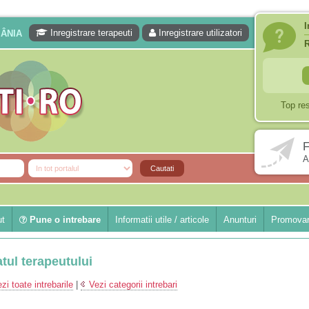
I
Inregistrare terapeuti
Inregistrare utilizatori
MÂNIA
Top re
F
A
ut
Pune o intrebare
Informatii utile / articole
Anunturi
Promovar
atul terapeutului
zi toate intrebarile
|
Vezi categorii intrebari