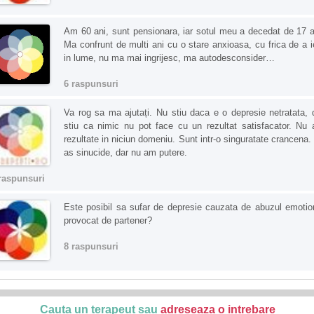
Am 60 ani, sunt pensionara, iar sotul meu a decedat de 17 a
Ma confrunt de multi ani cu o stare anxioasa, cu frica de a i
in lume, nu ma mai ingrijesc, ma autodesconsider…
6 raspunsuri
Va rog sa ma ajutați. Nu stiu daca e o depresie netratata, 
stiu ca nimic nu pot face cu un rezultat satisfacator. Nu
rezultate in niciun domeniu. Sunt intr-o singuratate crancena.
as sinucide, dar nu am putere.
raspunsuri
Este posibil sa sufar de depresie cauzata de abuzul emotio
provocat de partener?
8 raspunsuri
Cauta un terapeut sau
adreseaza o intrebare