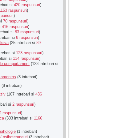
ebari si
420 raspunsuri
)
1153 raspunsuri
)
spunsuri
)
si
70 raspunsuri
)
si
416 raspunsuri
)
rebari si
83 raspunsuri
)
trebari si
8 raspunsuri
)
lsiva
(25 intrebari si
89
trebari si
123 raspunsuri
)
ebari si
134 raspunsuri
)
u de comportament
(123 intrebari si
icamentos
(3 intrebari)
t
(8 intrebari)
ziv
(107 intrebari si
436
ebari si
2 raspunsuri
)
9 raspunsuri
)
ica
(303 intrebari si
1166
sihologie
(1 intrebari)
/ psihoterapeuti
(3 intrebari)