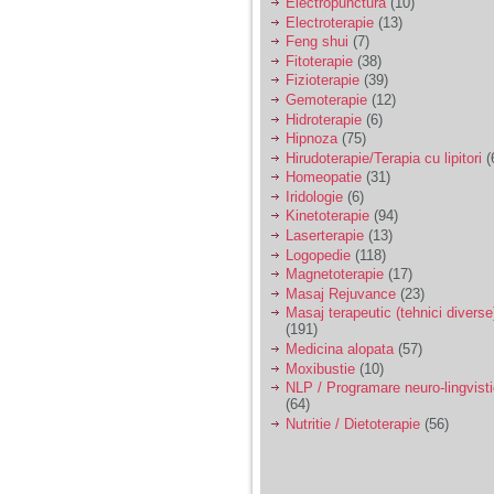
Electropunctura
(10)
Electroterapie
(13)
Feng shui
(7)
Fitoterapie
(38)
Fizioterapie
(39)
Gemoterapie
(12)
Hidroterapie
(6)
Hipnoza
(75)
Hirudoterapie/Terapia cu lipitori
(
Homeopatie
(31)
Iridologie
(6)
Kinetoterapie
(94)
Laserterapie
(13)
Logopedie
(118)
Magnetoterapie
(17)
Masaj Rejuvance
(23)
Masaj terapeutic (tehnici diverse
(191)
Medicina alopata
(57)
Moxibustie
(10)
NLP / Programare neuro-lingvist
(64)
Nutritie / Dietoterapie
(56)