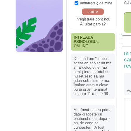
Adr
Aminteşte-ţi de mine
Înregistrare cont nou
Ai uitat parola?
ÎNTREABĂ
PSIHOLOGUL
ONLINE
In 
De cand am început
ca
acest an scolar nu ma
re
simt deloc bine, ma
simt pierduta total si
nu reusesc sa ma
adun sub nicio forma.
Înainte eram o eleva
buna si am terminat
Ac
clasa a 11-a cu 9.96.
Am facut pentru prima
data dragoste cu
prietenul meu, dupa 7
ani de cand ne
cunoastem. A fost