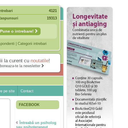
ntrebari
4121
Raspunsuri
19313
Pune o intrebare!
spondenti
|
Categorii intrebari
ii la curent cu
noutatile
!
boneaza-te la newsletter
e pe site
Contact
FACEBOOK
Întreabă un psiholog
sau psihoterapeut