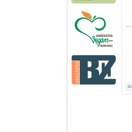
Fiica mea s-a nascut
cand eu aveam 17
ani, privind in urma
realizez cat de multe
greseli am facut in
educatia si cresterea
ei, am fost o mama
egoista, preocupata
de implinirea
profesionala, cand ea
era mica am neglijat-
o, ba chiar am fost si
agresiva, orice
greseala era taxata cu
o palma sau pedepse.
De 4 ani am o relatie
serioasa cu un barbat
in varsta de 32 de ani,
iar de aproximativ un
an jumate a inceput
sa se manifeste o
situatie care pe mine
ma deranjeaza.
Ma aflu aici pentru ca