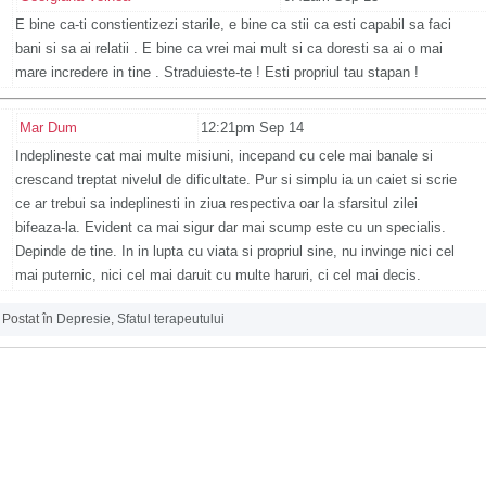
E bine ca-ti constientizezi starile, e bine ca stii ca esti capabil sa faci
bani si sa ai relatii . E bine ca vrei mai mult si ca doresti sa ai o mai
mare incredere in tine . Straduieste-te ! Esti propriul tau stapan !
Mar Dum
12:21pm Sep 14
Indeplineste cat mai multe misiuni, incepand cu cele mai banale si
crescand treptat nivelul de dificultate. Pur si simplu ia un caiet si scrie
ce ar trebui sa indeplinesti in ziua respectiva oar la sfarsitul zilei
bifeaza-la. Evident ca mai sigur dar mai scump este cu un specialis.
Depinde de tine. In in lupta cu viata si propriul sine, nu invinge nici cel
mai puternic, nici cel mai daruit cu multe haruri, ci cel mai decis.
Postat în
Depresie
,
Sfatul terapeutului