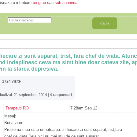
eseaza o intrebare
pe grup
sau
sub anonimat
Cauta
fiecare zi sunt suparat, trist, fara chef de viata. Atunc
nd indeplinesc ceva ma simt bine doar cateva zile, a
vin la starea depresiva.
1724 vizite
tualizat: 21 septembrie 2014
|
4 raspunsuri
Terapeuti RO
7:28am Sep 12
Mesaj:
Buna ziua.
Problema mea este urmatoarea: in fiecare zi sunt suparat,trist,fara
chef de viata.Deja nici nu mai stiu de ce sunt suparat..