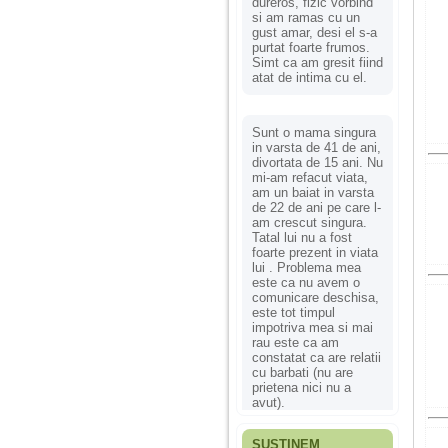
dureros, fizic vorbind
si am ramas cu un
gust amar, desi el s-a
purtat foarte frumos.
Simt ca am gresit fiind
atat de intima cu el.
Sunt o mama singura
in varsta de 41 de ani,
divortata de 15 ani. Nu
mi-am refacut viata,
am un baiat in varsta
de 22 de ani pe care l-
am crescut singura.
Tatal lui nu a fost
foarte prezent in viata
lui . Problema mea
este ca nu avem o
comunicare deschisa,
este tot timpul
impotriva mea si mai
rau este ca am
constatat ca are relatii
cu barbati (nu are
prietena nici nu a
avut).
SUSȚINEM