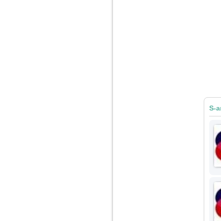
vreau sa stiu daca am
nevoie de un psiholog
sau psihiatru.
Sunt casatorita, am
31 de ani si un copil in
varsta de 2 ani care
mi-e lumina ochilor.
De ceva timp simt ca
mi s-a adunat
oboseala, o oboseala
cronica de care nu pot
scapa si simt ca din
S-a
cauza ei nu pot
controla nervii si
cateodata are copilul
de suferit.
Am o bariera peste
care nu pot trece:
prietena mea a ramas
insarcinata cu o fata.
Am fost de comun
acord sa facem un
copil, cu gandul ca e
baiat.