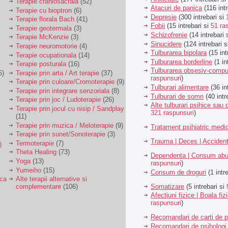
Terapie craniosacrala
(52)
Atacuri de panica
(116 intr
Terapie cu bioptron
(6)
Depresie
(300 intrebari si
Terapie florala Bach
(41)
Fobii
(15 intrebari si
51 ra
Terapie geotermala
(3)
Schizofrenie
(14 intrebari 
Terapie McKenzie
(3)
Sinucidere
(124 intrebari 
Terapie neuromotorie
(4)
Tulburarea bipolara
(15 int
Terapie ocupationala
(14)
Tulburarea borderline
(1 in
Terapie posturala
(16)
Tulburarea obsesiv-compu
6)
Terapie prin arta / Art terapie
(37)
raspunsuri
)
Terapie prin culoare/Cromoterapie
(9)
Tulburari alimentare
(36 in
Terapie prin integrare senzoriala
(8)
Tulburari de somn
(40 intr
Terapie prin joc / Ludoterapie
(26)
Alte tulburari psihice sa
Terapie prin jocul cu nisip / Sandplay
321 raspunsuri
)
(11)
Terapie prin muzica / Meloterapie
(9)
Tratament psihiatric med
Terapie prin sunet/Sonoterapie
(3)
Trauma | Deces | Acciden
Termoterapie
(7)
)
Theta Healing
(73)
Dependenta | Consum abu
Yoga
(13)
raspunsuri
)
Yumeiho
(15)
Consum de droguri
(1 intr
ica
Alte terapii alternative si
Somatizare
(5 intrebari si
complementare
(106)
Afectiuni fizice | Boala fiz
raspunsuri
)
Recomandari de carti de p
Recomandari de psihologi 