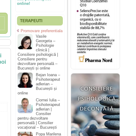
online!
TERAPEUTI
Promovare preferentiala
Vasile
Georgeta –
Psihologie
clinică |
Consiliere psihologică |
i
Consiliere pentru
poi
dezvoltare personală –
București și online
Bejan Ioana –
Psihoterapeut
adlerian –
București și
online
Ciornei Iulia –
Psihoterapeut
adlerian |
Consilier
pentru dezvoltare
personală | Consilier
vocațional – București
Popa Marilena