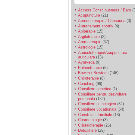
nimanui nu ii pasa de
mine. Din cauza asta
am inceput sa beau
Access Consciousness / Bars
(3
alcool si am inceput
Acupunctura
(21)
sa ma culc cu barbati
Aerocrioterapie / Criosauna
(3)
pentru bani.
Antrenament sportiv
(4)
Apiterapie
(15)
Argiloterapie
(2)
Aromoterapie
(37)
Astrologie
(15)
Auriculoterapie/Acupunctura
auriculara
(13)
Ayurveda
(9)
Balneoterapie
(5)
Bowen / Bowtech
(146)
Chiroterapie
(8)
Coaching
(96)
Consiliere genetica
(1)
Consiliere pentru dezvoltare
personala
(132)
Consiliere psihologica
(82)
Consiliere vocationala
(54)
Constelatii familiale
(18)
Cosmetologie
(3)
Cristaloterapie
(26)
Detoxifiere
(29)