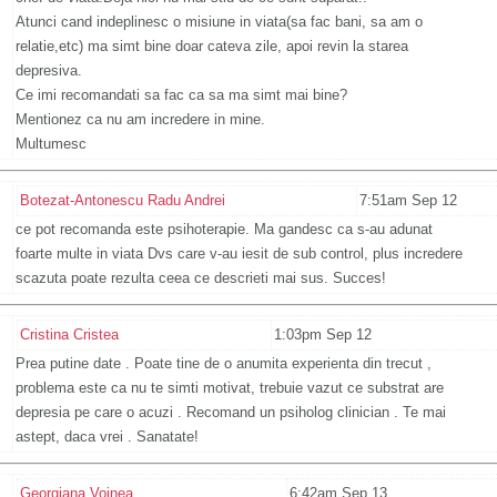
Atunci cand indeplinesc o misiune in viata(sa fac bani, sa am o
relatie,etc) ma simt bine doar cateva zile, apoi revin la starea
depresiva.
Ce imi recomandati sa fac ca sa ma simt mai bine?
Mentionez ca nu am incredere in mine.
Multumesc
Botezat-Antonescu Radu Andrei
7:51am Sep 12
ce pot recomanda este psihoterapie. Ma gandesc ca s-au adunat
foarte multe in viata Dvs care v-au iesit de sub control, plus incredere
scazuta poate rezulta ceea ce descrieti mai sus. Succes!
Cristina Cristea
1:03pm Sep 12
Prea putine date . Poate tine de o anumita experienta din trecut ,
problema este ca nu te simti motivat, trebuie vazut ce substrat are
depresia pe care o acuzi . Recomand un psiholog clinician . Te mai
astept, daca vrei . Sanatate!
Georgiana Voinea
6:42am Sep 13