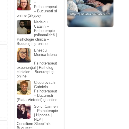
–
Psihoterapeut
– Bucuresti si
online (Skype)
Nedelcu
Cătălin –
Psihoterapie
psihanalitică |
Psihologie clinică –
București și online
Enescu
Monica Elena
–
Psihoterapeut
experiențial | Psiholog
clinician – București și
online
Ciucurovschi
Gabriela –
Psihoterapeut
– București
(Piața Victoriei) și online
Sorici Carmen
– Psihoterapie
| Hipnoza |
NLP |
Consiliere SleepTalk –
Bucuresti