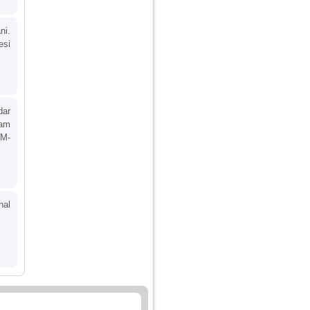
ni.
esi
dar
 am
 M-
nal