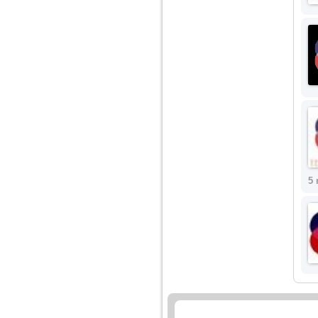
Am 14 ani si o mare
problema. Acum 8 luni
am inceput o relatie
cu un baiat in varsta
de 20 de ani, m-a
cucerit cu vorbe dulci,
cadouri, promisiuni de
casatorie, asa ca m-
am culcat cu el si in
scurt timp am ramas
insarcinata. El cand a
aflat a plecat in afara,
la munca, si a rupt
orice legatura cu
mine. Mama m-a batut
5 
si m-a jignit in ultimul
hal, ba chiar m-a fortat
sa stau sa imi
introduca coada de
mop in vagin.
Am 20 ani si am avut
o viata foarte grea. O
familie care nu m-a
crescut cum trebuie,
tata alcoolic, mai