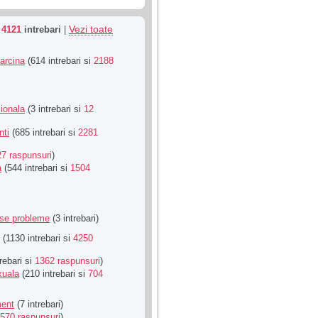
Vezi toate
u
4121
intrebari
|
Sarcina
(614 intrebari si
2188
ionala
(3 intrebari si
12
nti
(685 intrebari si
2281
27 raspunsuri
)
a
(544 intrebari si
1504
rse probleme
(3 intrebari)
(1130 intrebari si
4250
rebari si
1362 raspunsuri
)
xuala
(210 intrebari si
704
ment
(7 intrebari)
570 raspunsuri
)