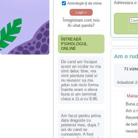
Adreseaza o 
Aminteşte-ţi de mine
Înregistrare cont nou
Ai uitat parola?
ÎNTREABĂ
PSIHOLOGUL
ONLINE
Am o rud
De cand am început
acest an scolar nu ma
71 vizit
simt deloc bine, ma
simt pierduta total si
nu reusesc sa ma
Actualizat: 
adun sub nicio forma.
Înainte eram o eleva
buna si am terminat
Maria
clasa a 11-a cu 9.96.
Buna z
Am o r
Am facut pentru prima
Recent
data dragoste cu
de bol
prietenul meu, dupa 7
ani de cand ne
neurol
cunoastem. A fost