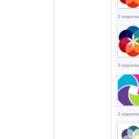
vreau sa stiu daca am
nevoie de un psiholog
sau psihiatru.
2 raspunsu
Sunt casatorita, am
31 de ani si un copil in
varsta de 2 ani care
mi-e lumina ochilor.
De ceva timp simt ca
mi s-a adunat
oboseala, o oboseala
cronica de care nu pot
scapa si simt ca din
3 raspunsu
cauza ei nu pot
controla nervii si
cateodata are copilul
de suferit.
Am o bariera peste
care nu pot trece:
prietena mea a ramas
insarcinata cu o fata.
1 raspunsu
Am fost de comun
acord sa facem un
copil, cu gandul ca e
baiat.