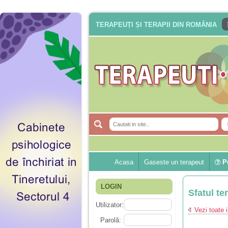
TERAPEUȚI ȘI TERAPII DIN ROMÂNIA
Acasa
Gaseste un terapeut
Pu
LOGIN
Sfatul te
Utilizator:
Vezi toate i
Parolă: