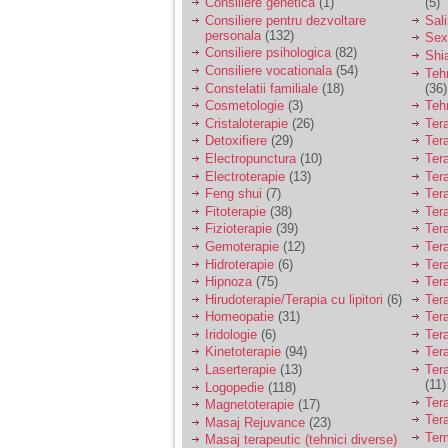
nimanui nu ii pasa de
Consiliere genetica
(1)
(5)
mine. Din cauza asta
Consiliere pentru dezvoltare
Sal
am inceput sa beau
personala
(132)
Sex
alcool si am inceput
Consiliere psihologica
(82)
Shi
sa ma culc cu barbati
Consiliere vocationala
(54)
Teh
pentru bani.
Constelatii familiale
(18)
(36)
Cosmetologie
(3)
Teh
Cristaloterapie
(26)
Ter
Detoxifiere
(29)
Ter
Electropunctura
(10)
Ter
Electroterapie
(13)
Ter
Feng shui
(7)
Tera
Fitoterapie
(38)
Ter
Fizioterapie
(39)
Ter
Gemoterapie
(12)
Ter
Hidroterapie
(6)
Ter
Hipnoza
(75)
Ter
Hirudoterapie/Terapia cu lipitori
(6)
Tera
Homeopatie
(31)
Ter
Iridologie
(6)
Tera
Kinetoterapie
(94)
Tera
Laserterapie
(13)
Tera
(11)
Logopedie
(118)
Ter
Magnetoterapie
(17)
Ter
Masaj Rejuvance
(23)
Ter
Masaj terapeutic (tehnici diverse)