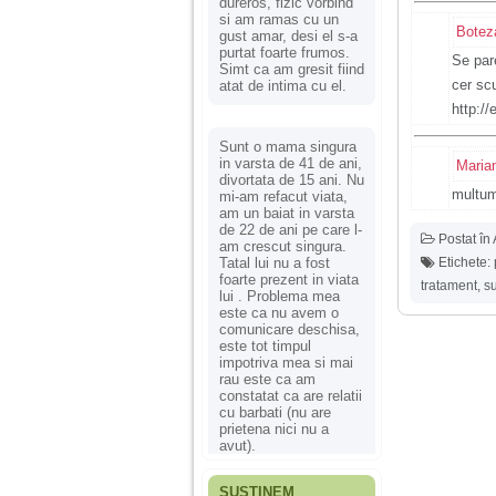
dureros, fizic vorbind
si am ramas cu un
Botez
gust amar, desi el s-a
purtat foarte frumos.
Se pare
Simt ca am gresit fiind
cer sc
atat de intima cu el.
http:/
Sunt o mama singura
in varsta de 41 de ani,
Maria
divortata de 15 ani. Nu
multu
mi-am refacut viata,
am un baiat in varsta
de 22 de ani pe care l-
Postat în
am crescut singura.
Tatal lui nu a fost
Etichete:
foarte prezent in viata
tratament
,
su
lui . Problema mea
este ca nu avem o
comunicare deschisa,
este tot timpul
impotriva mea si mai
rau este ca am
constatat ca are relatii
cu barbati (nu are
prietena nici nu a
avut).
SUSȚINEM