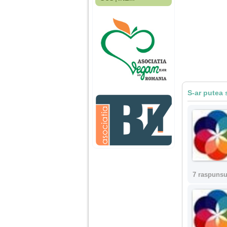
Fiica mea s-a nascut
cand eu aveam 17
ani, privind in urma
realizez cat de multe
greseli am facut in
educatia si cresterea
ei, am fost o mama
egoista, preocupata
de implinirea
profesionala, cand ea
era mica am neglijat-
o, ba chiar am fost si
S-ar putea 
agresiva, orice
greseala era taxata cu
o palma sau pedepse.
De 4 ani am o relatie
serioasa cu un barbat
in varsta de 32 de ani,
iar de aproximativ un
an jumate a inceput
7 raspunsu
sa se manifeste o
situatie care pe mine
ma deranjeaza.
Ma aflu aici pentru ca