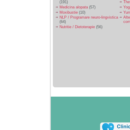
(191)
The
Medicina alopata
(57)
Yog
Moxibustie
(10)
Yum
NLP / Programare neuro-lingvistica
Alte
(64)
com
Nutritie / Dietoterapie
(56)