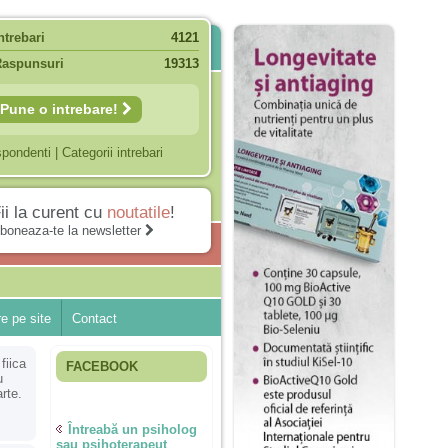
ntrebari
4121
Raspunsuri
19313
Pune o intrebare!
spondenti
|
Categorii intrebari
ii la curent cu
noutatile
!
boneaza-te la newsletter
e pe site
Contact
fiica
FACEBOOK
u
rte.
Întreabă un psiholog
sau psihoterapeut