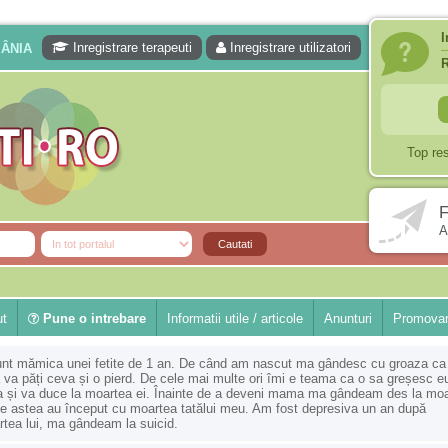
I
Inregistrare terapeuti
Inregistrare utilizatori
MÂNIA
Top re
F
A
ut
Pune o intrebare
Informatii utile / articole
Anunturi
Promovar
nt mămica unei fetite de 1 an. De când am nascut ma gândesc cu groaza ca 
va păți ceva și o pierd. De cele mai multe ori îmi e teama ca o sa greșesc e
 și va duce la moartea ei. Înainte de a deveni mama ma gândeam des la moa
e astea au început cu moartea tatălui meu. Am fost depresiva un an după
tea lui, ma gândeam la suicid.