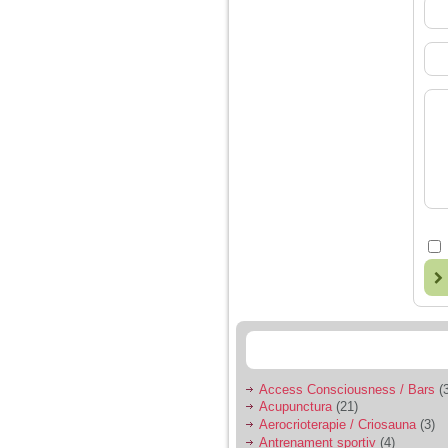
Access Consciousness / Bars
(3
Acupunctura
(21)
Aerocrioterapie / Criosauna
(3)
Antrenament sportiv
(4)