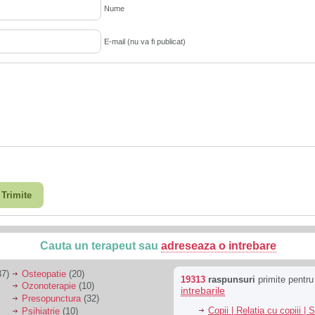
Nume
E-mail (nu va fi publicat)
Trimite
Cauta un terapeut sau
adreseaza o intrebare
7)
Osteopatie
(20)
19313
raspunsuri
primite pentr
Ozonoterapie
(10)
intrebarile
Presopunctura
(32)
Copii | Relatia cu copiii | 
Psihiatrie
(10)