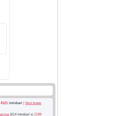
Vezi toate
u
4121
intrebari
|
Sarcina
(614 intrebari si
2188