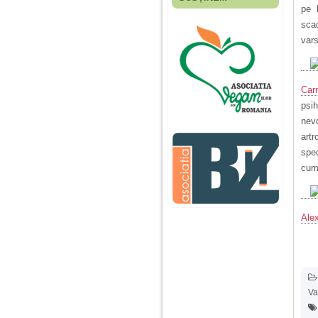
Fiica mea s-a nascut
pe 
cand eu aveam 17
scad
ani, privind in urma
realizez cat de multe
vars
greseli am facut in
educatia si cresterea
ei, am fost o mama
egoista, preocupata
Car
de implinirea
profesionala, cand ea
psih
era mica am neglijat-
nevo
o, ba chiar am fost si
agresiva, orice
artr
greseala era taxata cu
spec
o palma sau pedepse.
cum 
De 4 ani am o relatie
serioasa cu un barbat
in varsta de 32 de ani,
Ale
iar de aproximativ un
an jumate a inceput
sa se manifeste o
situatie care pe mine
ma deranjeaza.
Va
Ma aflu aici pentru ca