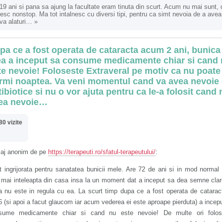
9 ani si pana sa ajung la facultate eram tinuta din scurt. Acum nu mai sunt, 
esc nonstop. Ma tot intalnesc cu diversi tipi, pentru ca simt nevoia de a avea
va alaturi…
»
pa ce a fost operata de cataracta acum 2 ani, bunica
a a inceput sa consume medicamente chiar si cand
te nevoie! Foloseste Extraveral pe motiv ca nu poate
rmi noaptea. Va veni momentul cand va avea nevoie
tibiotice si nu o vor ajuta pentru ca le-a folosit cand 
ea nevoie…
80 vizite
aj anonim de pe
https://terapeuti.ro/sfatul-terapeutului/
:
 ingrijorata pentru sanatatea bunicii mele. Are 72 de ani si in mod normal
 mai inteleapta din casa insa la un moment dat a inceput sa dea semne cla
a nu este in regula cu ea. La scurt timp dupa ce a fost operata de catarac
 (si apoi a facut glaucom iar acum vederea ei este aproape pierduta) a incep
sume medicamente chiar si cand nu este nevoie! De multe ori folos