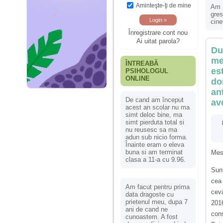
Aminteşte-ţi de mine
Am 1
gres
cine
Înregistrare cont nou
Ai uitat parola?
Du
me
ÎNTREABĂ
es
PSIHOLOGUL
ONLINE
do
an
De cand am început
av
acest an scolar nu ma
simt deloc bine, ma
simt pierduta total si
nu reusesc sa ma
adun sub nicio forma.
Înainte eram o eleva
buna si am terminat
Mes
clasa a 11-a cu 9.96.
Sunt
cea
Am facut pentru prima
cev
data dragoste cu
prietenul meu, dupa 7
2016
ani de cand ne
con
cunoastem. A fost