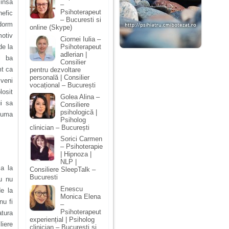
 insa
–
Psihoterapeut
efic
– Bucuresti si
adorm
online (Skype)
motiv
Ciornei Iulia –
Psihoterapeut
de la
adlerian |
l ba
Consilier
mt ca
pentru dezvoltare
personală | Consilier
 veni
vocațional – București
losit
Golea Alina –
ui sa
Consiliere
psihologică |
nsuma
Psiholog
clinician – București
Sorici Carmen
– Psihoterapie
| Hipnoza |
NLP |
a la
Consiliere SleepTalk –
Bucuresti
u nu
Enescu
e la
Monica Elena
nu fi
–
Psihoterapeut
atura
experiențial | Psiholog
liere
clinician – București și