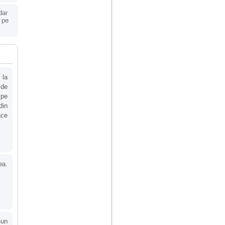
dar
 pe
 la
 de
 pe
din
ace
ea.
-un