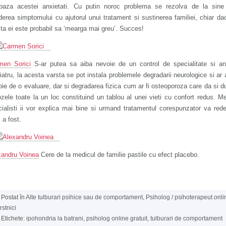
baza acestei anxietati. Cu putin noroc problema se rezolva de la sine 
erea simptomului cu ajutorul unui tratament si sustinerea familiei, chiar da
ta ei este probabil sa ‘mearga mai greu’. Succes!
men Sorici
S-ar putea sa aiba nevoie de un control de specialitate si a
iatru, la acesta varsta se pot instala problemele degradarii neurologice si ar
ie de o evaluare, dar si degradarea fizica cum ar fi osteoporoza care da si du
ozele toate la un loc constituind un tablou al unei vieti cu confort redus. Me
ialisti ii vor explica mai bine si urmand tratamentul corespunzator va red
a fost.
xandru Voinea
Cere de la medicul de familie pastile cu efect placebo.
Postat în
Alte tulburari psihice sau de comportament
,
Psiholog / psihoterapeut onli
rstnici
Etichete:
ipohondria la batrani
,
psiholog online gratuit
,
tulburari de comportament