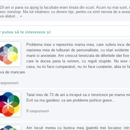
9 ani si pana sa ajung la facultate eram tinuta din scurt. Acum nu mai sunt, 
esc nonstop. Ma tot intalnesc cu diversi tipi, pentru ca simt nevoia de a avea
va alaturi…
»
r putea să te intereseze și:
Problema mea o reprezinta mama mea, care sufera inca de
nasterea mea de tulburari de personalitate, cu stari evidente
manii si anxietate. Am crescut terorizata de diferitele idei fixe
care le ducea pana la extrem, cu reguli stupide. Nu iese 
casa, nu isi face cumparaturi, nu isi face curatenie, abia isi f
va de mancare.
raspunsuri
Tatal meu de 73 de ani a inceput sa o terorizeze pe mama m
Evit sa ma gandesc ca are probleme psihice grave…
8 raspunsuri
Am locuit mereu cu bunica mea (parintii mei locuiesc intr