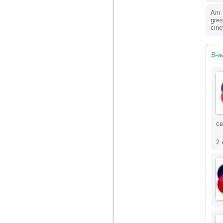
Am 1
Am 14 ani si o mare
gres
problema. Acum 8 luni
cine
am inceput o relatie
cu un baiat in varsta
de 20 de ani, m-a
cucerit cu vorbe dulci,
S-a
cadouri, promisiuni de
casatorie, asa ca m-
am culcat cu el si in
scurt timp am ramas
insarcinata. El cand a
aflat a plecat in afara,
la munca, si a rupt
orice legatura cu
mine. Mama m-a batut
ce
si m-a jignit in ultimul
hal, ba chiar m-a fortat
2 
sa stau sa imi
introduca coada de
mop in vagin.
Am 20 ani si am avut
o viata foarte grea. O
familie care nu m-a
crescut cum trebuie,
tata alcoolic, mai