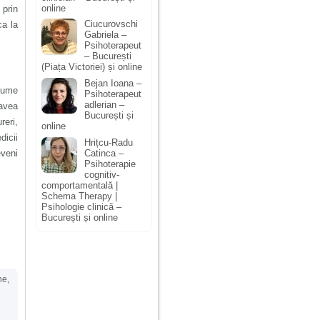
online
prin
Ciucurovschi
ca la
Gabriela –
Psihoterapeut
– București
(Piața Victoriei) și online
Bejan Ioana –
nume
Psihoterapeut
adlerian –
 avea
București și
reri,
online
dicii
Hrițcu-Radu
Catinca –
eveni
Psihoterapie
cognitiv-
comportamentală |
Schema Therapy |
Psihologie clinică –
București și online
ne
,