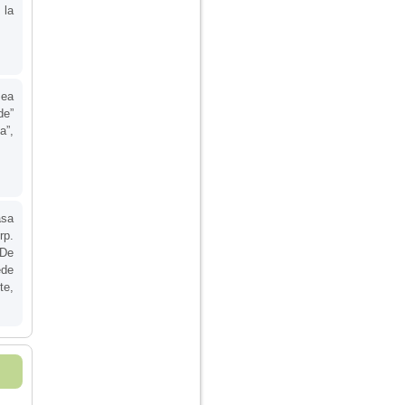
 la
mea
de”
a”,
asa
rp.
 De
ede
te,