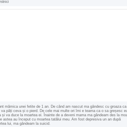
rstnici
nt mămica unei fetite de 1 an. De când am nascut ma gândesc cu groaza ca 
va păți ceva și o pierd. De cele mai multe ori îmi e teama ca o sa greșesc e
 și va duce la moartea ei. Înainte de a deveni mama ma gândeam des la moa
e astea au început cu moartea tatălui meu. Am fost depresiva un an după
tea lui, ma gândeam la suicid.