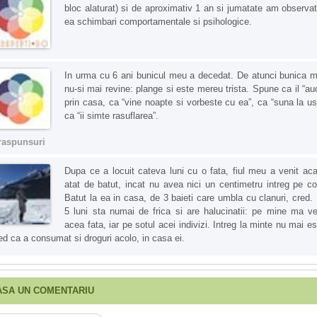
bloc alaturat) si de aproximativ 1 an si jumatate am observat
ea schimbari comportamentale si psihologice.
In urma cu 6 ani bunicul meu a decedat. De atunci bunica 
nu-si mai revine: plange si este mereu trista. Spune ca il “au
prin casa, ca “vine noapte si vorbeste cu ea”, ca “suna la us
ca “ii simte rasuflarea”.
raspunsuri
Dupa ce a locuit cateva luni cu o fata, fiul meu a venit ac
atat de batut, incat nu avea nici un centimetru intreg pe co
Batut la ea in casa, de 3 baieti care umbla cu clanuri, cred.
5 luni sta numai de frica si are halucinatii: pe mine ma v
acea fata, iar pe sotul acei indivizi. Intreg la minte nu mai es
ed ca a consumat si droguri acolo, in casa ei.
ASA UN COMENTARIU