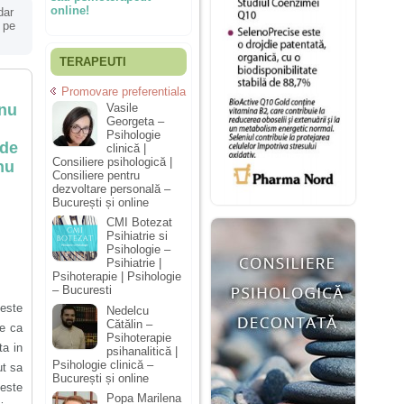
online!
dar
 pe
TERAPEUTI
Promovare preferentiala
 nu
Vasile
Georgeta –
Psihologie
 de
clinică |
Consiliere psihologică |
nu
Consiliere pentru
dezvoltare personală –
București și online
CMI Botezat
Psihiatrie si
Psihologie –
Psihiatrie |
Psihoterapie | Psihologie
– Bucuresti
 este
Nedelcu
Cătălin –
re ca
Psihoterapie
ta in
psihanalitică |
Psihologie clinică –
ut sa
București și online
este
Popa Marilena