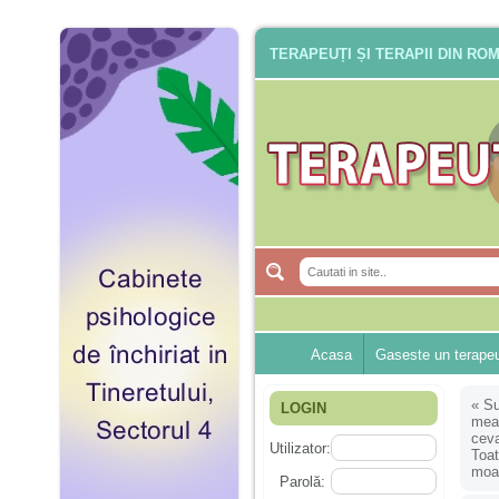
TERAPEUȚI ȘI TERAPII DIN RO
Acasa
Gaseste un terape
«
Su
LOGIN
mea 
ceva
Utilizator:
Toat
moar
Parolă: