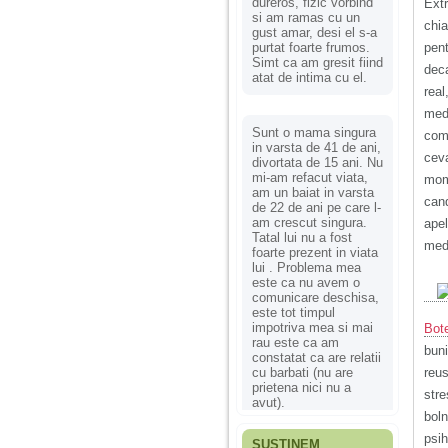
dureros, fizic vorbind
Extr
si am ramas cu un
chi
gust amar, desi el s-a
purtat foarte frumos.
pent
Simt ca am gresit fiind
dec
atat de intima cu el.
real
med
Sunt o mama singura
comp
in varsta de 41 de ani,
cev
divortata de 15 ani. Nu
mi-am refacut viata,
mome
am un baiat in varsta
can
de 22 de ani pe care l-
am crescut singura.
apel
Tatal lui nu a fost
medi
foarte prezent in viata
lui . Problema mea
este ca nu avem o
comunicare deschisa,
este tot timpul
impotriva mea si mai
Bot
rau este ca am
bun
constatat ca are relatii
cu barbati (nu are
reu
prietena nici nu a
stre
avut).
boln
psih
SUSȚINEM