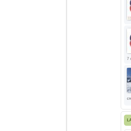
nimanui nu ii pasa de
mine. Din cauza asta
am inceput sa beau
alcool si am inceput
sa ma culc cu barbati
pentru bani.
7 
cr
L