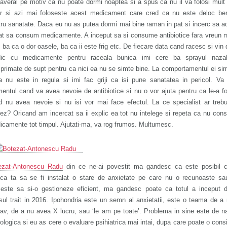
averal pe motiv ca nu poate dormi noaptea si a spus ca nu il va folosi mult
ar si azi mai foloseste acest medicament care cred ca nu este deloc ben
ru sanatate. Daca eu nu as putea dormi mai bine raman in pat si incerc sa 
at sa consum medicamente. A inceput sa si consume antibiotice fara vreun 
, ba ca o dor oasele, ba ca ii este frig etc. De fiecare data cand racesc si vin 
ic cu medicamente pentru raceala bunica imi cere ba sprayul naza
rimate de supt pentru ca nici ea nu se simte bine. La comportamentul ei si
a nu este in regula si imi fac griji ca isi pune sanatatea in pericol. Va
ntul cand va avea nevoie de antibiotice si nu o vor ajuta pentru ca le-a fo
d nu avea nevoie si nu isi vor mai face efectul. La ce specialist ar treb
ez? Oricand am incercat sa ii explic ea tot nu intelege si repeta ca nu co
camente tot timpul. Ajutati-ma, va rog frumos. Multumesc.
ezat-Antonescu Radu
din ce ne-ai povestit ma gandesc ca este posibil c
ica ta sa se fi instalat o stare de anxietate pe care nu o recunoaste sa
seste sa si-o gestioneze eficient, ma gandesc poate ca totul a inceput d
sul trait in 2016. Ipohondria este un semn al anxietatii, este o teama de a 
av, de a nu avea X lucru, sau ‘le am pe toate’. Problema in sine este de n
ologica si eu as cere o evaluare psihiatrica mai intai, dupa care poate o consi