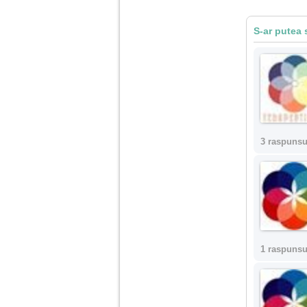
Am 14 ani si o mare
S-ar putea 
problema. Acum 8 luni
am inceput o relatie
cu un baiat in varsta
de 20 de ani, m-a
cucerit cu vorbe dulci,
cadouri, promisiuni de
casatorie, asa ca m-
am culcat cu el si in
scurt timp am ramas
insarcinata. El cand a
aflat a plecat in afara,
3 raspunsu
la munca, si a rupt
orice legatura cu
mine. Mama m-a batut
si m-a jignit in ultimul
hal, ba chiar m-a fortat
sa stau sa imi
introduca coada de
mop in vagin.
1 raspunsu
Am 20 ani si am avut
o viata foarte grea. O
familie care nu m-a
crescut cum trebuie,
tata alcoolic, mai