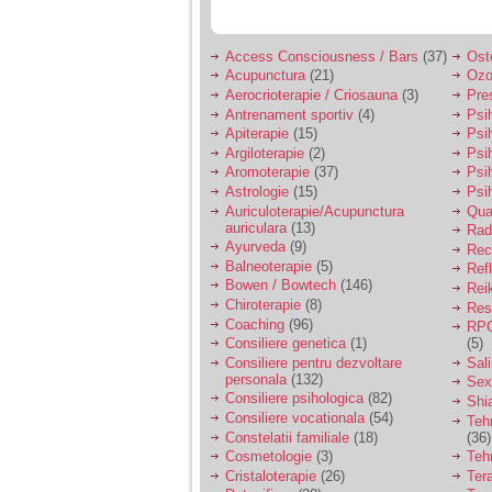
Access Consciousness / Bars
(37)
Ost
Acupunctura
(21)
Ozo
Aerocrioterapie / Criosauna
(3)
Pre
Antrenament sportiv
(4)
Psih
Apiterapie
(15)
Psi
Argiloterapie
(2)
Psi
Aromoterapie
(37)
Psi
Astrologie
(15)
Psi
Auriculoterapie/Acupunctura
Qua
auriculara
(13)
Radi
Ayurveda
(9)
Rec
Balneoterapie
(5)
Ref
Bowen / Bowtech
(146)
Rei
Chiroterapie
(8)
Resp
Coaching
(96)
RPG
Consiliere genetica
(1)
(5)
Consiliere pentru dezvoltare
Sal
personala
(132)
Sex
Consiliere psihologica
(82)
Shi
Consiliere vocationala
(54)
Teh
Constelatii familiale
(18)
(36)
Cosmetologie
(3)
Teh
Cristaloterapie
(26)
Ter