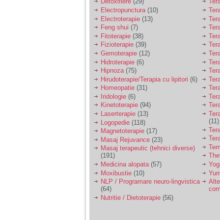
Detoxifiere
(29)
Ter
Electropunctura
(10)
Ter
Electroterapie
(13)
Ter
Feng shui
(7)
Tera
Fitoterapie
(38)
Ter
Fizioterapie
(39)
Ter
Gemoterapie
(12)
Ter
Hidroterapie
(6)
Ter
Hipnoza
(75)
Ter
Hirudoterapie/Terapia cu lipitori
(6)
Tera
Homeopatie
(31)
Ter
Iridologie
(6)
Tera
Kinetoterapie
(94)
Tera
Laserterapie
(13)
Tera
(11)
Logopedie
(118)
Ter
Magnetoterapie
(17)
Ter
Masaj Rejuvance
(23)
Ter
Masaj terapeutic (tehnici diverse)
(191)
The
Medicina alopata
(57)
Yog
Moxibustie
(10)
Yum
NLP / Programare neuro-lingvistica
Alte
(64)
com
Nutritie / Dietoterapie
(56)