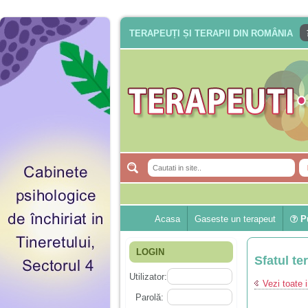
TERAPEUȚI ȘI TERAPII DIN ROMÂNIA
Acasa
Gaseste un terapeut
Pu
LOGIN
Sfatul te
Utilizator:
Vezi toate i
Parolă: