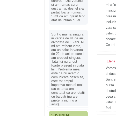
dureros, fizic vorbind
si am ramas cu un
mi-a “
gust amar, desi el s-a
minciun
purtat foarte frumos.
Simt ca am gresit fiind
prea ne
atat de intima cu el.
inclus
vara s
viitor
Sunt o mama singura
in varsta de 41 de ani,
deoarec
divortata de 15 ani. Nu
Ce imi
mi-am refacut viata,
am un baiat in varsta
de 22 de ani pe care l-
am crescut singura.
Elena
Tatal lui nu a fost
foarte prezent in viata
Vorbest
lui . Problema mea
este ca nu avem o
si daca
comunicare deschisa,
Sunt si
este tot timpul
impotriva mea si mai
bursa.
rau este ca am
si stud
constatat ca are relatii
cu barbati (nu are
ceea ce
prietena nici nu a
viitor.
avut).
faci.
SUSȚINEM