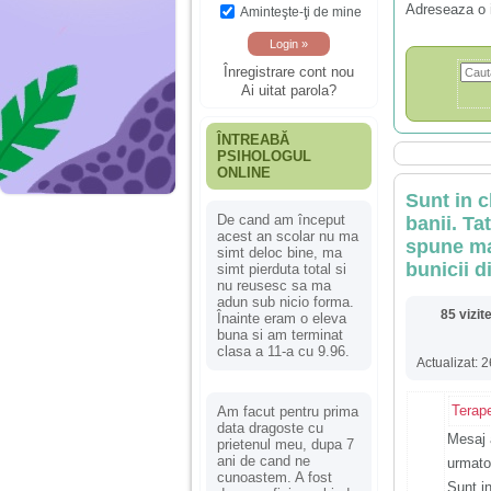
Adreseaza o 
Aminteşte-ţi de mine
Înregistrare cont nou
Ai uitat parola?
ÎNTREABĂ
PSIHOLOGUL
ONLINE
Sunt in c
De cand am început
banii. T
acest an scolar nu ma
spune mai
simt deloc bine, ma
bunicii d
simt pierduta total si
nu reusesc sa ma
adun sub nicio forma.
85 vizit
Înainte eram o eleva
buna si am terminat
clasa a 11-a cu 9.96.
Actualizat: 
Terape
Am facut pentru prima
data dragoste cu
Mesaj 
prietenul meu, dupa 7
ani de cand ne
urmato
cunoastem. A fost
Sunt i