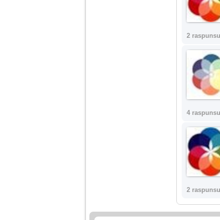
nimanui nu ii pasa de
mine. Din cauza asta
am inceput sa beau
alcool si am inceput
sa ma culc cu barbati
2 raspunsu
pentru bani.
4 raspunsu
2 raspunsu