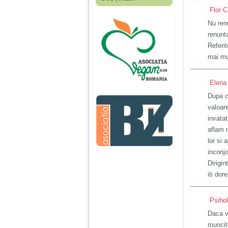
Fiica mea s-a nascut
Flor C
cand eu aveam 17
ani, privind in urma
Nu ren
realizez cat de multe
renunta
greseli am facut in
educatia si cresterea
Referit
ei, am fost o mama
mai mul
egoista, preocupata
de implinirea
profesionala, cand ea
era mica am neglijat-
Elena
o, ba chiar am fost si
Dupa c
agresiva, orice
greseala era taxata cu
valoar
o palma sau pedepse.
invatat
aflam m
De 4 ani am o relatie
lor si 
serioasa cu un barbat
inconjo
in varsta de 32 de ani,
iar de aproximativ un
Dirigin
an jumate a inceput
iti dor
sa se manifeste o
situatie care pe mine
ma deranjeaza.
Psiho
Daca vr
Ma aflu aici pentru ca
muncito