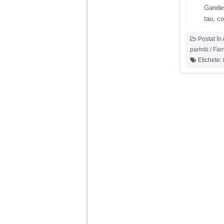
vreau sa stiu daca am
Gandest
nevoie de un psiholog
sau psihiatru.
tau, cop
Postat în
Sunt casatorita, am
parintii / Fam
31 de ani si un copil in
varsta de 2 ani care
Etichete:
mi-e lumina ochilor.
De ceva timp simt ca
mi s-a adunat
oboseala, o oboseala
cronica de care nu pot
scapa si simt ca din
cauza ei nu pot
controla nervii si
cateodata are copilul
de suferit.
Am o bariera peste
care nu pot trece:
prietena mea a ramas
insarcinata cu o fata.
Am fost de comun
acord sa facem un
copil, cu gandul ca e
baiat.