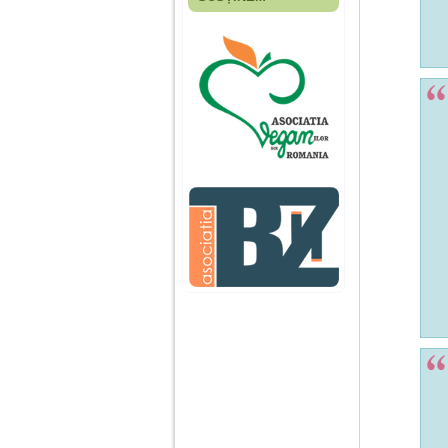
Fiica mea s-a nascut
cand eu aveam 17
ani, privind in urma
realizez cat de multe
greseli am facut in
educatia si cresterea
ei, am fost o mama
egoista, preocupata
de implinirea
profesionala, cand ea
era mica am neglijat-
o, ba chiar am fost si
agresiva, orice
greseala era taxata cu
o palma sau pedepse.
De 4 ani am o relatie
serioasa cu un barbat
in varsta de 32 de ani,
iar de aproximativ un
an jumate a inceput
sa se manifeste o
situatie care pe mine
ma deranjeaza.
Ma aflu aici pentru ca