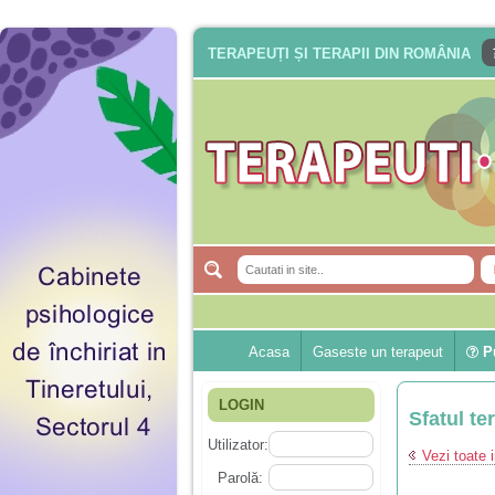
TERAPEUȚI ȘI TERAPII DIN ROMÂNIA
Acasa
Gaseste un terapeut
Pu
LOGIN
Sfatul te
Utilizator:
Vezi toate i
Parolă: