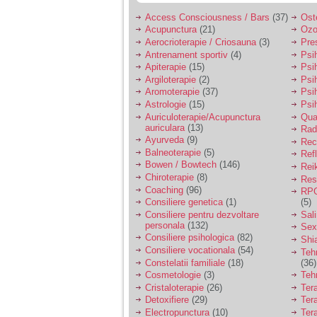
Access Consciousness / Bars
(37)
Ost
Acupunctura
(21)
Ozo
Aerocrioterapie / Criosauna
(3)
Pre
Antrenament sportiv
(4)
Psih
Apiterapie
(15)
Psi
Argiloterapie
(2)
Psi
Aromoterapie
(37)
Psi
Astrologie
(15)
Psi
Auriculoterapie/Acupunctura
Qua
auriculara
(13)
Radi
Ayurveda
(9)
Rec
Balneoterapie
(5)
Ref
Bowen / Bowtech
(146)
Rei
Chiroterapie
(8)
Resp
Coaching
(96)
RPG
Consiliere genetica
(1)
(5)
Consiliere pentru dezvoltare
Sal
personala
(132)
Sex
Consiliere psihologica
(82)
Shi
Consiliere vocationala
(54)
Teh
Constelatii familiale
(18)
(36)
Cosmetologie
(3)
Teh
Cristaloterapie
(26)
Ter
Detoxifiere
(29)
Ter
Electropunctura
(10)
Ter