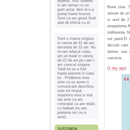
dureros, fizic vorbind
si am ramas cu un
Buna ziua .
gust amar, desi el s-a
nevoie de un 
purtat foarte frumos.
Simt ca am gresit fiind
si unul de 2
atat de intima cu el.
exeperienta f
indiferenta .
Sunt o mama singura
nul pierd.El
in varsta de 41 de ani,
discutii cam 
divortata de 15 ani. Nu
mi-am refacut viata,
doresc sau 
am un baiat in varsta
casnicia.
de 22 de ani pe care l-
am crescut singura.
(
1 day ago
)
Tatal lui nu a fost
foarte prezent in viata
lui . Problema mea
este ca nu avem o
comunicare deschisa,
este tot timpul
impotriva mea si mai
rau este ca am
constatat ca are relatii
cu barbati (nu are
prietena nici nu a
avut).
SUSȚINEM