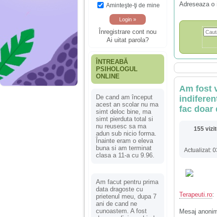
Adreseaza o 
Aminteşte-ţi de mine
Înregistrare cont nou
Ai uitat parola?
ÎNTREABĂ
PSIHOLOGUL
ONLINE
Am fost v
De cand am început
indiferen
acest an scolar nu ma
fac doar 
simt deloc bine, ma
simt pierduta total si
nu reusesc sa ma
155 vizi
adun sub nicio forma.
Înainte eram o eleva
buna si am terminat
Actualizat: 
clasa a 11-a cu 9.96.
Am facut pentru prima
data dragoste cu
Terapeuti.ro
:
prietenul meu, dupa 7
ani de cand ne
cunoastem. A fost
Mesaj anoni