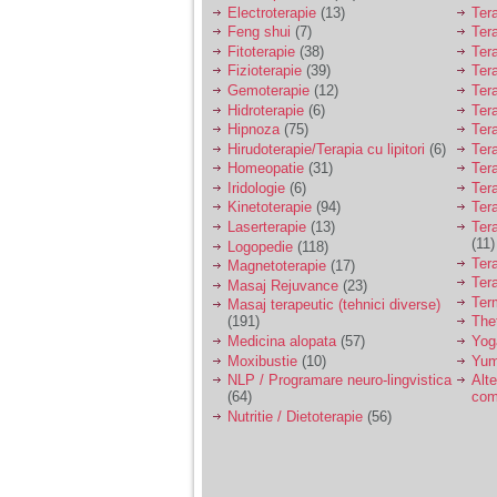
Electroterapie
(13)
Ter
Feng shui
(7)
Tera
Fitoterapie
(38)
Ter
Fizioterapie
(39)
Ter
Gemoterapie
(12)
Ter
Hidroterapie
(6)
Ter
Hipnoza
(75)
Ter
Hirudoterapie/Terapia cu lipitori
(6)
Tera
Homeopatie
(31)
Ter
Iridologie
(6)
Tera
Kinetoterapie
(94)
Tera
Laserterapie
(13)
Tera
(11)
Logopedie
(118)
Ter
Magnetoterapie
(17)
Ter
Masaj Rejuvance
(23)
Ter
Masaj terapeutic (tehnici diverse)
(191)
The
Medicina alopata
(57)
Yog
Moxibustie
(10)
Yum
NLP / Programare neuro-lingvistica
Alte
(64)
com
Nutritie / Dietoterapie
(56)