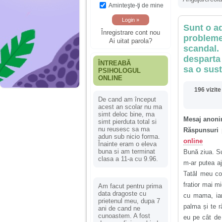
Aminteşte-ţi de mine
Sunt o ad
Înregistrare cont nou
probleme
Ai uitat parola?
scandal.
desparta 
ÎNTREABĂ
sa o sust
PSIHOLOGUL
ONLINE
196 vizite
De cand am început
acest an scolar nu ma
simt deloc bine, ma
Mesaj anoni
simt pierduta total si
nu reusesc sa ma
Răspunsuri 
adun sub nicio forma.
online
Înainte eram o eleva
buna si am terminat
Bună ziua. Su
clasa a 11-a cu 9.96.
m-ar putea aj
Tatăl meu co
fratior mai m
Am facut pentru prima
data dragoste cu
cu mama, iar
prietenul meu, dupa 7
palma și te 
ani de cand ne
cunoastem. A fost
eu pe cât de 