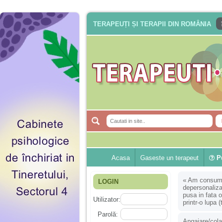
TERAPEUȚI ȘI TERAPII DIN ROMÂNIA
Acasa
Gaseste un terapeut
Pu
«
Am consumat
LOGIN
depersonaliza
pusa in fata o
Utilizator:
printr-o lupa
Parolă:
Angajare/cola