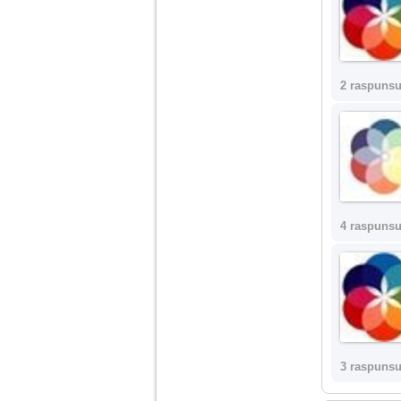
nimanui nu ii pasa de
mine. Din cauza asta
am inceput sa beau
alcool si am inceput
sa ma culc cu barbati
pentru bani.
2 raspunsu
4 raspunsu
3 raspunsu