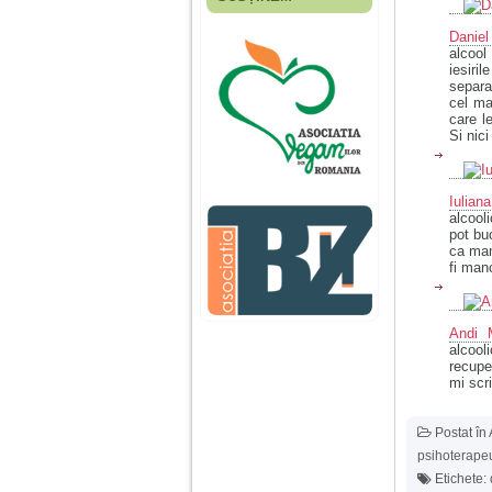
Fiica mea s-a nascut
cand eu aveam 17
Daniel
ani, privind in urma
alcool
realizez cat de multe
iesiril
greseli am facut in
separa
educatia si cresterea
cel ma
ei, am fost o mama
care l
egoista, preocupata
Si nici
de implinirea
profesionala, cand ea
era mica am neglijat-
o, ba chiar am fost si
Iulian
agresiva, orice
alcool
greseala era taxata cu
pot bu
o palma sau pedepse.
ca mam
fi man
De 4 ani am o relatie
serioasa cu un barbat
Andi 
in varsta de 32 de ani,
alcool
iar de aproximativ un
recupe
an jumate a inceput
mi scri
sa se manifeste o
situatie care pe mine
ma deranjeaza.
Postat în
psihoterapeu
Ma aflu aici pentru ca
Etichete: