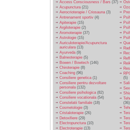
Access Consciousness / Bars
(37)
Ost
Acupunctura
(21)
Ozo
Aerocrioterapie / Criosauna
(3)
Pre
Antrenament sportiv
(4)
Psih
Apiterapie
(15)
Psi
Argiloterapie
(2)
Psi
Aromoterapie
(37)
Psi
Astrologie
(15)
Psi
Auriculoterapie/Acupunctura
Qua
auriculara
(13)
Radi
Ayurveda
(9)
Rec
Balneoterapie
(5)
Ref
Bowen / Bowtech
(146)
Rei
Chiroterapie
(8)
Resp
Coaching
(96)
RPG
Consiliere genetica
(1)
(5)
Consiliere pentru dezvoltare
Sal
personala
(132)
Sex
Consiliere psihologica
(82)
Shi
Consiliere vocationala
(54)
Teh
Constelatii familiale
(18)
(36)
Cosmetologie
(3)
Teh
Cristaloterapie
(26)
Ter
Detoxifiere
(29)
Ter
Electropunctura
(10)
Ter
Electroterapie
(13)
Ter