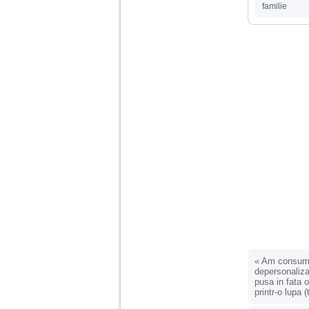
vreau sa stiu daca am
familie
nevoie de un psiholog
sau psihiatru.
Sunt casatorita, am
31 de ani si un copil in
varsta de 2 ani care
mi-e lumina ochilor.
De ceva timp simt ca
mi s-a adunat
oboseala, o oboseala
cronica de care nu pot
scapa si simt ca din
cauza ei nu pot
controla nervii si
cateodata are copilul
de suferit.
Am o bariera peste
care nu pot trece:
prietena mea a ramas
insarcinata cu o fata.
«
Am consumat
Am fost de comun
depersonaliza
acord sa facem un
pusa in fata o
copil, cu gandul ca e
printr-o lupa
baiat.