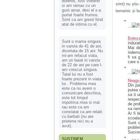
dureros, fizic vorbind
simt) nu știu
si am ramas cu un
gust amar, desi el s-a
temeinic și b
purtat foarte frumos.
Simt ca am gresit fiind
atat de intima cu el.
Botez
Sunt o mama singura
indura
in varsta de 41 de ani,
Mai de
divortata de 15 ani. Nu
indema
mi-am refacut viata,
fi sa 
am un baiat in varsta
care o
de 22 de ani pe care l-
am crescut singura.
Tatal lui nu a fost
foarte prezent in viata
Neagu 
lui . Problema mea
Din pa
este ca nu avem o
putea 
comunicare deschisa,
sa ti u
este tot timpul
respec
impotriva mea si mai
de pro
rau este ca am
sa ram
constatat ca are relatii
Ar fi b
cu barbati (nu are
scoala 
prietena nici nu a
Sunt c
avut).
proble
Succe
SUSȚINEM