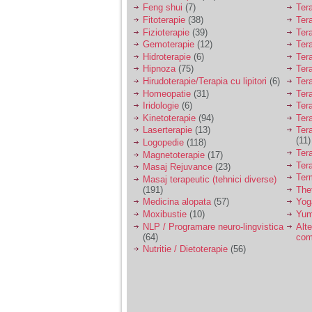
Feng shui
(7)
Tera
Fitoterapie
(38)
Ter
Fizioterapie
(39)
Ter
Gemoterapie
(12)
Ter
Hidroterapie
(6)
Ter
Hipnoza
(75)
Ter
Hirudoterapie/Terapia cu lipitori
(6)
Tera
Homeopatie
(31)
Ter
Iridologie
(6)
Tera
Kinetoterapie
(94)
Tera
Laserterapie
(13)
Tera
(11)
Logopedie
(118)
Ter
Magnetoterapie
(17)
Ter
Masaj Rejuvance
(23)
Ter
Masaj terapeutic (tehnici diverse)
(191)
The
Medicina alopata
(57)
Yog
Moxibustie
(10)
Yum
NLP / Programare neuro-lingvistica
Alte
(64)
com
Nutritie / Dietoterapie
(56)