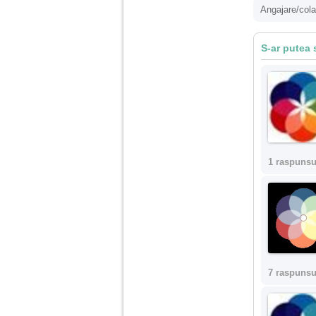
Angajare/cola
Am 14 ani si o mare
problema. Acum 8 luni
am inceput o relatie
S-ar putea 
cu un baiat in varsta
de 20 de ani, m-a
cucerit cu vorbe dulci,
cadouri, promisiuni de
casatorie, asa ca m-
am culcat cu el si in
scurt timp am ramas
insarcinata. El cand a
aflat a plecat in afara,
la munca, si a rupt
orice legatura cu
1 raspunsu
mine. Mama m-a batut
si m-a jignit in ultimul
hal, ba chiar m-a fortat
sa stau sa imi
introduca coada de
mop in vagin.
Am 20 ani si am avut
7 raspunsu
o viata foarte grea. O
familie care nu m-a
crescut cum trebuie,
tata alcoolic, mai