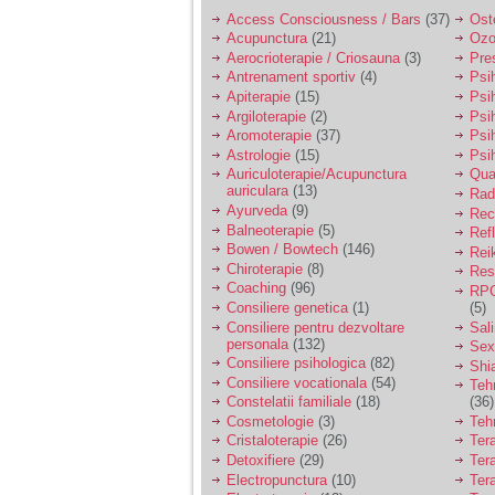
Access Consciousness / Bars
(37)
Ost
Acupunctura
(21)
Ozo
Aerocrioterapie / Criosauna
(3)
Pre
Antrenament sportiv
(4)
Psih
Apiterapie
(15)
Psi
Argiloterapie
(2)
Psi
Aromoterapie
(37)
Psi
Astrologie
(15)
Psi
Auriculoterapie/Acupunctura
Qua
auriculara
(13)
Radi
Ayurveda
(9)
Rec
Balneoterapie
(5)
Ref
Bowen / Bowtech
(146)
Rei
Chiroterapie
(8)
Resp
Coaching
(96)
RPG
Consiliere genetica
(1)
(5)
Consiliere pentru dezvoltare
Sal
personala
(132)
Sex
Consiliere psihologica
(82)
Shi
Consiliere vocationala
(54)
Teh
Constelatii familiale
(18)
(36)
Cosmetologie
(3)
Teh
Cristaloterapie
(26)
Ter
Detoxifiere
(29)
Ter
Electropunctura
(10)
Ter