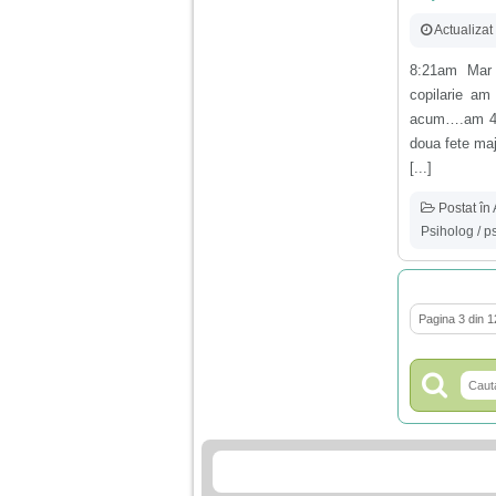
Actualizat
8:21am Mar 
copilarie a
acum….am 44 
doua fete maj
[...]
Postat în
Psiholog / p
Pagina 3 din 1