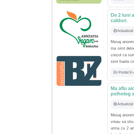
Fiica mea s-a nascut
cand eu aveam 17
ani, privind in urma
De 2 luni 
realizez cat de multe
calduri.
greseli am facut in
educatia si cresterea
ei, am fost o mama
Actualiza
egoista, preocupata
de implinirea
Mesaj anonim 
profesionala, cand ea
era mica am neglijat-
ma simt deloc
o, ba chiar am fost si
crezut ca sun
agresiva, orice
greseala era taxata cu
simt foarte ci
o palma sau pedepse.
Postat în
De 4 ani am o relatie
serioasa cu un barbat
Ma aflu ai
in varsta de 32 de ani,
psiholog s
iar de aproximativ un
an jumate a inceput
Actualiza
sa se manifeste o
situatie care pe mine
ma deranjeaza.
Mesaj anonim 
vreau sa sti
urma cu 2 an
Ma aflu aici pentru ca