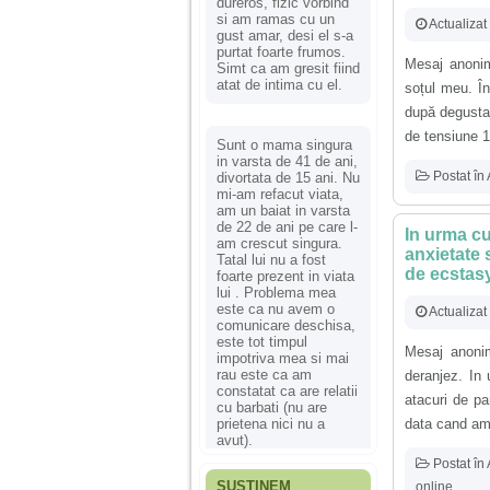
dureros, fizic vorbind
si am ramas cu un
Actualizat
gust amar, desi el s-a
purtat foarte frumos.
Mesaj anonim
Simt ca am gresit fiind
atat de intima cu el.
soțul meu. În
după degustar
de tensiune 18
Sunt o mama singura
in varsta de 41 de ani,
Postat în
divortata de 15 ani. Nu
mi-am refacut viata,
am un baiat in varsta
de 22 de ani pe care l-
In urma cu
am crescut singura.
anxietate 
Tatal lui nu a fost
de ecstasy
foarte prezent in viata
lui . Problema mea
este ca nu avem o
Actualiza
comunicare deschisa,
este tot timpul
Mesaj anonim
impotriva mea si mai
rau este ca am
deranjez. In 
constatat ca are relatii
atacuri de pa
cu barbati (nu are
prietena nici nu a
data cand am i
avut).
Postat în
SUSȚINEM
online