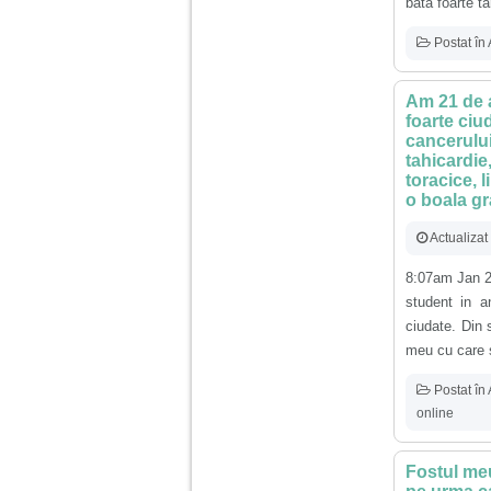
vreau sa stiu daca am
bata foarte t
nevoie de un psiholog
sau psihiatru.
Postat în
Sunt casatorita, am
Am 21 de a
31 de ani si un copil in
foarte ci
varsta de 2 ani care
cancerulu
mi-e lumina ochilor.
tahicardie
De ceva timp simt ca
mi s-a adunat
toracice, 
oboseala, o oboseala
o boala gr
cronica de care nu pot
scapa si simt ca din
Actualizat
cauza ei nu pot
controla nervii si
cateodata are copilul
8:07am Jan 2
de suferit.
student in a
ciudate. Din 
meu cu care s
Am o bariera peste
care nu pot trece:
prietena mea a ramas
Postat în
insarcinata cu o fata.
online
Am fost de comun
acord sa facem un
copil, cu gandul ca e
baiat.
Fostul meu