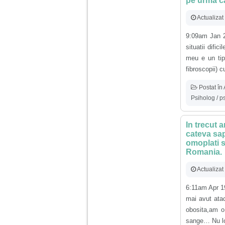
pe urma ca
Am 14 ani si o mare
Actualiza
problema. Acum 8 luni
am inceput o relatie
9:09am Jan 2
cu un baiat in varsta
de 20 de ani, m-a
situatii difi
cucerit cu vorbe dulci,
meu e un tip
cadouri, promisiuni de
fibroscopii) c
casatorie, asa ca m-
am culcat cu el si in
scurt timp am ramas
Postat în
insarcinata. El cand a
Psiholog / p
aflat a plecat in afara,
la munca, si a rupt
orice legatura cu
mine. Mama m-a batut
In trecut 
si m-a jignit in ultimul
cateva sap
hal, ba chiar m-a fortat
omoplati s
sa stau sa imi
Romania.
introduca coada de
mop in vagin.
Actualizat
Am 20 ani si am avut
6:11am Apr 1
o viata foarte grea. O
mai avut ata
familie care nu m-a
obosita,am o
crescut cum trebuie,
tata alcoolic, mai
sange… Nu loc