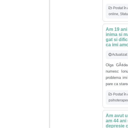
nimanui nu ii pasa de
mine. Din cauza asta
Postat în
am inceput sa beau
alcool si am inceput
online
,
Sfatu
sa ma culc cu barbati
pentru bani.
Am 19 ani 
inima si m
gat si difi
ca imi amo
Actualizat
Olga GÃ¢dea
numesc Ionu
problema imi
pare ca stare
Postat în
psihoterapeu
Am avut un
am 44 ani 
depresie c