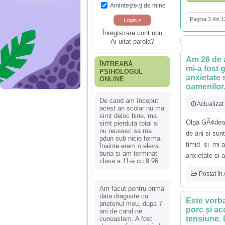
Aminteşte-ţi de mine
Pagina 3 din 1
Înregistrare cont nou
Ai uitat parola?
Am 26 de a
ÎNTREABĂ
mi-a fost g
PSIHOLOGUL
anxietate 
ONLINE
oamenilor
De cand am început
Actualizat
acest an scolar nu ma
simt deloc bine, ma
Olga GÃ¢dea 
simt pierduta total si
nu reusesc sa ma
de ani si sun
adun sub nicio forma.
timid si mi-
Înainte eram o eleva
buna si am terminat
anxietate si a
clasa a 11-a cu 9.96.
Postat în
Am facut pentru prima
data dragoste cu
Este vorba
prietenul meu, dupa 7
porc și ac
ani de cand ne
tensiune. D
cunoastem. A fost