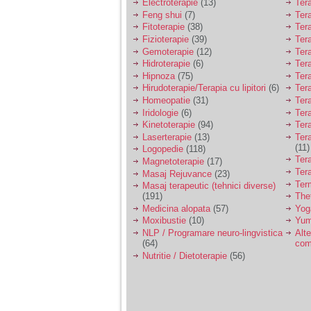
Electroterapie
(13)
Ter
Feng shui
(7)
Tera
Fitoterapie
(38)
Ter
Fizioterapie
(39)
Ter
Gemoterapie
(12)
Ter
Hidroterapie
(6)
Ter
Hipnoza
(75)
Ter
Hirudoterapie/Terapia cu lipitori
(6)
Tera
Homeopatie
(31)
Ter
Iridologie
(6)
Tera
Kinetoterapie
(94)
Tera
Laserterapie
(13)
Tera
(11)
Logopedie
(118)
Ter
Magnetoterapie
(17)
Ter
Masaj Rejuvance
(23)
Ter
Masaj terapeutic (tehnici diverse)
(191)
The
Medicina alopata
(57)
Yog
Moxibustie
(10)
Yum
NLP / Programare neuro-lingvistica
Alte
(64)
com
Nutritie / Dietoterapie
(56)