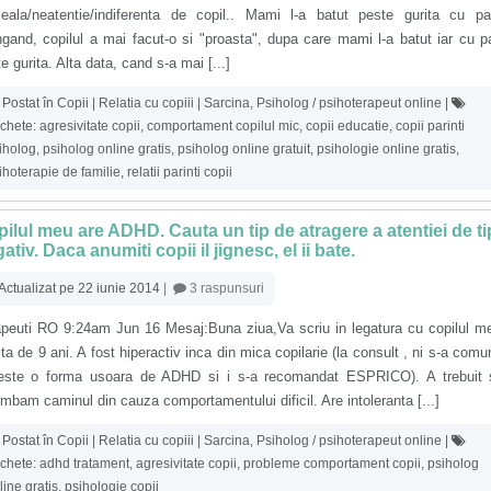
seala/neatentie/indiferenta de copil.. Mami l-a batut peste gurita cu pa
gand, copilul a mai facut-o si "proasta", dupa care mami l-a batut iar cu 
e gurita. Alta data, cand s-a mai [...]
Postat în
Copii | Relatia cu copiii | Sarcina
,
Psiholog / psihoterapeut online
|
ichete:
agresivitate copii
,
comportament copilul mic
,
copii educatie
,
copii parinti
iholog
,
psiholog online gratis
,
psiholog online gratuit
,
psihologie online gratis
,
ihoterapie de familie
,
relatii parinti copii
ilul meu are ADHD. Cauta un tip de atragere a atentiei de ti
ativ. Daca anumiti copii il jignesc, el ii bate.
Actualizat pe 22 iunie 2014
|
3 raspunsuri
apeuti RO 9:24am Jun 16 Mesaj:Buna ziua,Va scriu in legatura cu copilul m
ta de 9 ani. A fost hiperactiv inca din mica copilarie (la consult , ni s-a comu
este o forma usoara de ADHD si i s-a recomandat ESPRICO). A trebuit s
mbam caminul din cauza comportamentului dificil. Are intoleranta [...]
Postat în
Copii | Relatia cu copiii | Sarcina
,
Psiholog / psihoterapeut online
|
ichete:
adhd tratament
,
agresivitate copii
,
probleme comportament copii
,
psiholog
line gratis
,
psihologie copii