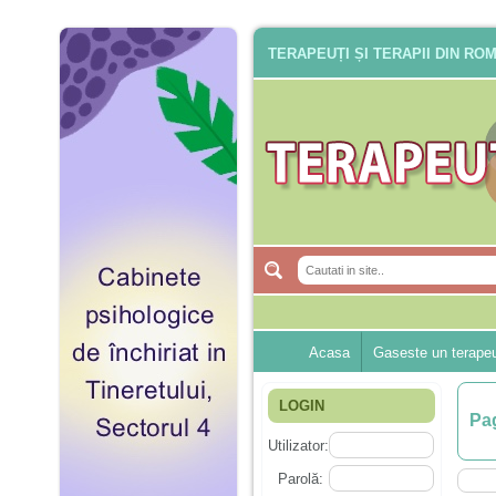
TERAPEUȚI ȘI TERAPII DIN RO
Acasa
Gaseste un terape
LOGIN
Pag
Utilizator:
Parolă: