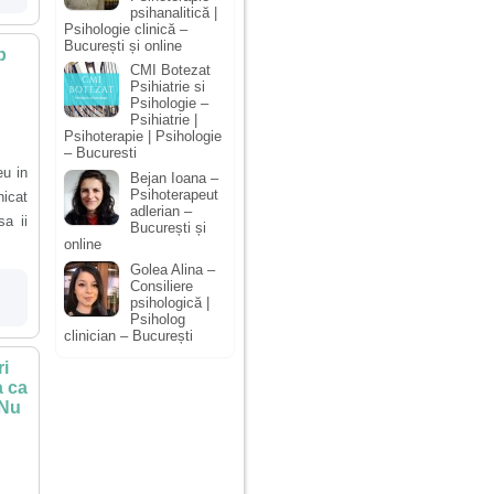
psihanalitică |
Psihologie clinică –
București și online
p
CMI Botezat
Psihiatrie si
Psihologie –
Psihiatrie |
Psihoterapie | Psihologie
– Bucuresti
eu in
Bejan Ioana –
Psihoterapeut
nicat
adlerian –
a ii
București și
online
Golea Alina –
Consiliere
psihologică |
Psiholog
clinician – București
ri
a ca
 Nu