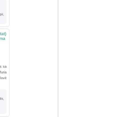
pii
,
tat)
 ma
s sa
furia
lovit
tis
,
n