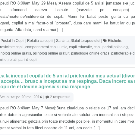
apeuti RO 8:09am May 29 Mesaj:Aseara copilul de 5 ani si jumatate s-a juc
sa sifaonand cateva hainute (asezate pe canapea) 
seala/neatentie/indiferenta de copil.. Mami l-a batut peste gurita cu pa
gand, copilul a mai facut-o si "proasta", dupa care mami l-a batut iar cu 
e gurita. Alta data, cand s-a mai [...]
Postat în
Copii | Relatia cu copiii | Sarcina
,
Sfatul terapeutului
|
Etichete:
resivitate copii
,
comportament copilul mic
,
copii educatie
,
copii parinti psiholog
,
iholog online gratis
,
psiholog online gratuit
,
psihologie online gratis
,
psihoterapie 
milie
,
relatii parinti copii
a la inceput copilul de 5 ani al prietenului meu actual (divor
 accepta… brusc a inceput sa ma respinga. Daca incerc sa
opii de el devine agresiv si ma respinge.
Actualizat pe 20 mai 2014
|
2 raspunsuri
apeuti RO 8:49am May 7 Mesaj:Buna ziua!dupa o relatie de 17 ani ,am deci
rtez datorita agresiunilor fizice si verbale ale sotului. am incercat sa-i stopez 
a nu-i alimentez gelozia prin toate metodele posibile. in momentul in care m-a 
gresat verbal in fata fiicei noastre de 11 ani, am decis [...]