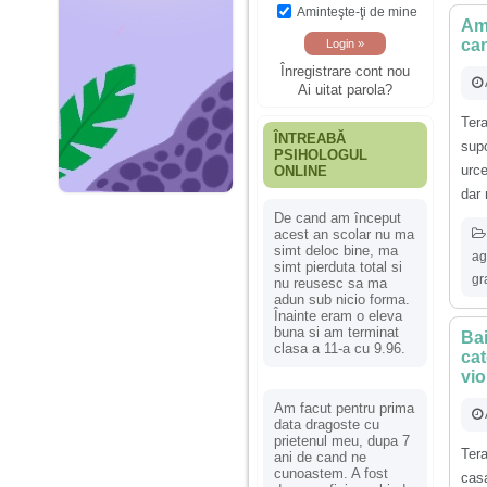
Aminteşte-ţi de mine
Am 
can
Înregistrare cont nou
Ai uitat parola?
Ter
ÎNTREABĂ
supo
PSIHOLOGUL
urce
ONLINE
dar 
De cand am început
acest an scolar nu ma
simt deloc bine, ma
ag
simt pierduta total si
gr
nu reusesc sa ma
adun sub nicio forma.
Înainte eram o eleva
buna si am terminat
Bai
clasa a 11-a cu 9.96.
cat
vio
Am facut pentru prima
data dragoste cu
prietenul meu, dupa 7
Ter
ani de cand ne
cunoastem. A fost
ca