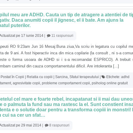
ilul meu are ADHD. Cauta un tip de atragere a atentiei de ti
ativ. Daca anumiti copii il jignesc, el ii bate. Am ajuns la
atul puterilor.
Actualizat pe 17 iunie 2014
|
11 raspunsuri
apeuti RO 9:23am Jun 16 Mesaj:Buna ziua,Va scriu in legatura cu copilul m
ta de 9 ani. A fost hiperactiv inca din mica copilarie (la consult , ni s-a comu
este o forma usoara de ADHD si i s-a recomandat ESPRICO). A trebuit s
mbam caminul din cauza comportamentului dificil. Are intoleranta [...]
Postat în
Copii | Relatia cu copiii | Sarcina
,
Sfatul terapeutului
|
Etichete:
adhd
atament
,
agresivitate copii
,
probleme comportament copii
,
psiholog online gratuit
etelul cel mare e foarte rebel, incapatanat si ii mai dau uneo
e o palmuta la fund sau ma rastesc la el. Sunt constient ins
lenta e o solutie doar pentru a transforma copiii in monstri!
u cui sa cer un sfat…
Actualizat pe 29 mai 2014
|
8 raspunsuri