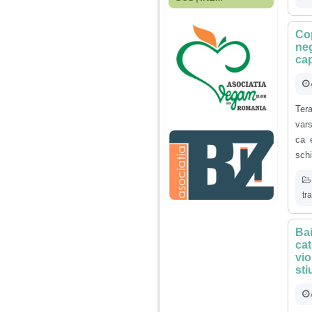
Fiica mea s-a nascut
cand eu aveam 17
ani, privind in urma
Cop
realizez cat de multe
neg
greseli am facut in
cap
educatia si cresterea
ei, am fost o mama
egoista, preocupata
de implinirea
profesionala, cand ea
Ter
era mica am neglijat-
o, ba chiar am fost si
vars
agresiva, orice
ca 
greseala era taxata cu
o palma sau pedepse.
schi
De 4 ani am o relatie
tr
serioasa cu un barbat
in varsta de 32 de ani,
iar de aproximativ un
Bai
an jumate a inceput
sa se manifeste o
cat
situatie care pe mine
vio
ma deranjeaza.
sti
Ma aflu aici pentru ca