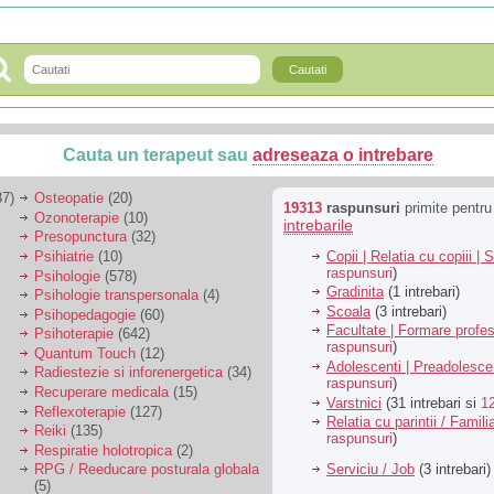
Cauta un terapeut sau
adreseaza o intrebare
7)
Osteopatie
(20)
19313
raspunsuri
primite pentr
Ozonoterapie
(10)
intrebarile
Presopunctura
(32)
Copii | Relatia cu copiii | 
Psihiatrie
(10)
raspunsuri
)
Psihologie
(578)
Gradinita
(1 intrebari)
Psihologie transpersonala
(4)
Scoala
(3 intrebari)
Psihopedagogie
(60)
Facultate | Formare profes
Psihoterapie
(642)
raspunsuri
)
Quantum Touch
(12)
Adolescenti | Preadolesce
Radiestezie si inforenergetica
(34)
raspunsuri
)
Recuperare medicala
(15)
Varstnici
(31 intrebari si
1
Reflexoterapie
(127)
Relatia cu parintii / Famili
Reiki
(135)
raspunsuri
)
Respiratie holotropica
(2)
Serviciu / Job
(3 intrebari)
RPG / Reeducare posturala globala
(5)