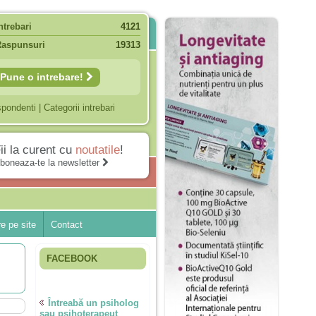
ntrebari
4121
Raspunsuri
19313
Pune o intrebare!
spondenti
|
Categorii intrebari
ii la curent cu
noutatile
!
boneaza-te la newsletter
e pe site
Contact
FACEBOOK
Întreabă un psiholog
sau psihoterapeut