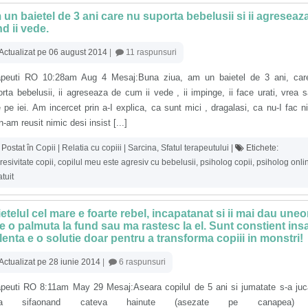
un baietel de 3 ani care nu suporta bebelusii si ii agreseaz
d ii vede.
Actualizat pe 06 august 2014
|
11 raspunsuri
apeuti RO 10:28am Aug 4 Mesaj:Buna ziua, am un baietel de 3 ani, car
rta bebelusii, ii agreseaza de cum ii vede , ii impinge, ii face urati, vrea 
 pe iei. Am incercet prin a-I explica, ca sunt mici , dragalasi, ca nu-I fac n
n-am reusit nimic desi insist [...]
Postat în
Copii | Relatia cu copiii | Sarcina
,
Sfatul terapeutului
|
Etichete:
resivitate copii
,
copilul meu este agresiv cu bebelusii
,
psiholog copii
,
psiholog onli
atuit
etelul cel mare e foarte rebel, incapatanat si ii mai dau uneo
e o palmuta la fund sau ma rastesc la el. Sunt constient ins
lenta e o solutie doar pentru a transforma copiii in monstri!
Actualizat pe 28 iunie 2014
|
6 raspunsuri
apeuti RO 8:11am May 29 Mesaj:Aseara copilul de 5 ani si jumatate s-a juc
sa sifaonand cateva hainute (asezate pe canapea) 