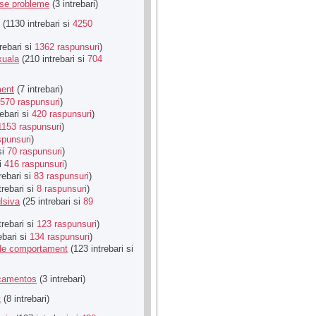
rse probleme
(3 intrebari)
(1130 intrebari si
4250
rebari si
1362 raspunsuri
)
xuala
(210 intrebari si
704
ment
(7 intrebari)
570 raspunsuri
)
ebari si
420 raspunsuri
)
1153 raspunsuri
)
spunsuri
)
si
70 raspunsuri
)
si
416 raspunsuri
)
rebari si
83 raspunsuri
)
trebari si
8 raspunsuri
)
lsiva
(25 intrebari si
89
trebari si
123 raspunsuri
)
ebari si
134 raspunsuri
)
u de comportament
(123 intrebari si
icamentos
(3 intrebari)
t
(8 intrebari)