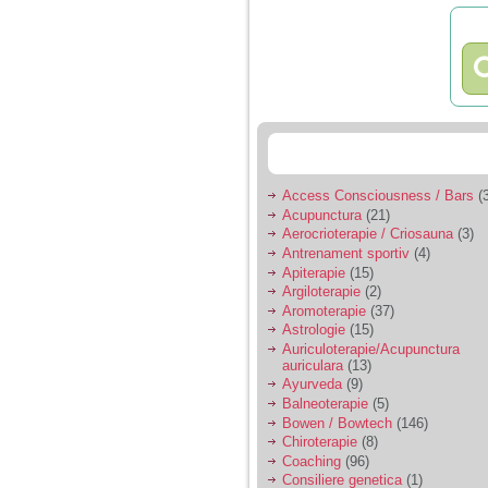
nimanui nu ii pasa de
mine. Din cauza asta
am inceput sa beau
alcool si am inceput
sa ma culc cu barbati
pentru bani.
Access Consciousness / Bars
(3
Acupunctura
(21)
Aerocrioterapie / Criosauna
(3)
Antrenament sportiv
(4)
Apiterapie
(15)
Argiloterapie
(2)
Aromoterapie
(37)
Astrologie
(15)
Auriculoterapie/Acupunctura
auriculara
(13)
Ayurveda
(9)
Balneoterapie
(5)
Bowen / Bowtech
(146)
Chiroterapie
(8)
Coaching
(96)
Consiliere genetica
(1)