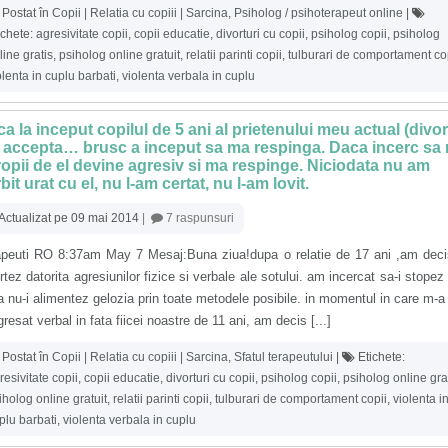
Postat în
Copii | Relatia cu copiii | Sarcina
,
Psiholog / psihoterapeut online
|
ichete:
agresivitate copii
,
copii educatie
,
divorturi cu copii
,
psiholog copii
,
psiholog
line gratis
,
psiholog online gratuit
,
relatii parinti copii
,
tulburari de comportament co
olenta in cuplu barbati
,
violenta verbala in cuplu
a la inceput copilul de 5 ani al prietenului meu actual (divor
 accepta… brusc a inceput sa ma respinga. Daca incerc sa
opii de el devine agresiv si ma respinge. Niciodata nu am
bit urat cu el, nu l-am certat, nu l-am lovit.
Actualizat pe 09 mai 2014
|
7 raspunsuri
apeuti RO 8:37am May 7 Mesaj:Buna ziua!dupa o relatie de 17 ani ,am deci
rtez datorita agresiunilor fizice si verbale ale sotului. am incercat sa-i stopez 
a nu-i alimentez gelozia prin toate metodele posibile. in momentul in care m-a 
gresat verbal in fata fiicei noastre de 11 ani, am decis [...]
Postat în
Copii | Relatia cu copiii | Sarcina
,
Sfatul terapeutului
|
Etichete:
resivitate copii
,
copii educatie
,
divorturi cu copii
,
psiholog copii
,
psiholog online gra
iholog online gratuit
,
relatii parinti copii
,
tulburari de comportament copii
,
violenta i
plu barbati
,
violenta verbala in cuplu