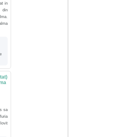
at in
din
lma.
palma
de
tat)
 ma
s sa
furia
lovit