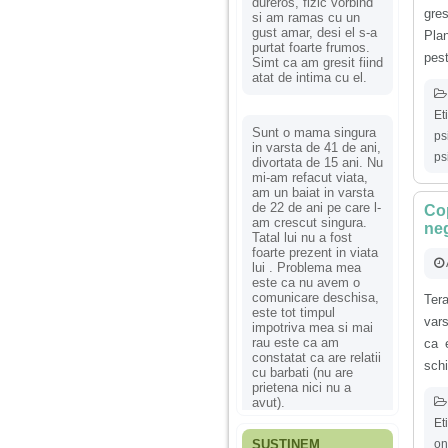
dureros, fizic vorbind
gre
si am ramas cu un
gust amar, desi el s-a
Plan
purtat foarte frumos.
pest
Simt ca am gresit fiind
atat de intima cu el.
Et
Sunt o mama singura
ps
in varsta de 41 de ani,
ps
divortata de 15 ani. Nu
mi-am refacut viata,
am un baiat in varsta
de 22 de ani pe care l-
Cop
am crescut singura.
neg
Tatal lui nu a fost
foarte prezent in viata
lui . Problema mea
este ca nu avem o
comunicare deschisa,
Ter
este tot timpul
vars
impotriva mea si mai
rau este ca am
ca 
constatat ca are relatii
schi
cu barbati (nu are
prietena nici nu a
avut).
Et
on
SUSȚINEM