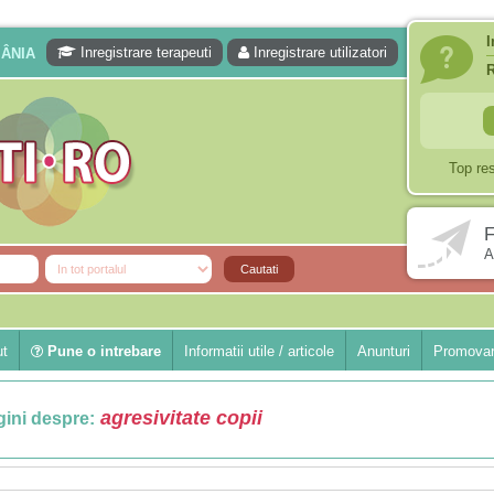
I
Inregistrare terapeuti
Inregistrare utilizatori
MÂNIA
Top re
F
A
ut
Pune o intrebare
Informatii utile / articole
Anunturi
Promovar
agresivitate copii
ini despre: