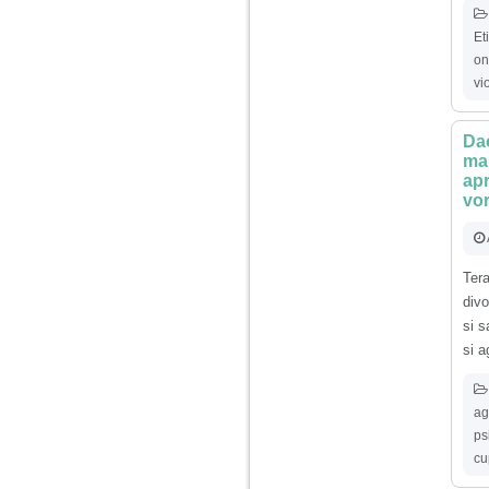
Am 14 ani si o mare
Et
problema. Acum 8 luni
on
am inceput o relatie
vi
cu un baiat in varsta
de 20 de ani, m-a
cucerit cu vorbe dulci,
cadouri, promisiuni de
Dac
casatorie, asa ca m-
ma
am culcat cu el si in
apr
scurt timp am ramas
vor
insarcinata. El cand a
aflat a plecat in afara,
la munca, si a rupt
orice legatura cu
mine. Mama m-a batut
Ter
si m-a jignit in ultimul
hal, ba chiar m-a fortat
divo
sa stau sa imi
si s
introduca coada de
mop in vagin.
si a
Am 20 ani si am avut
ag
o viata foarte grea. O
ps
familie care nu m-a
crescut cum trebuie,
cu
tata alcoolic, mai