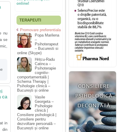
online!
a
TERAPEUTI
Promovare preferentiala
e nu
Popa Marilena
sa se
–
Psihoterapeut
imic,
– Bucuresti si
online (Skype)
Hrițcu-Radu
Catinca –
Psihoterapie
ne
cognitiv-
comportamentală |
Schema Therapy |
Psihologie clinică –
București și online
ri
a ca
Vasile
Georgeta –
Psihologie
clinică |
Consiliere psihologică |
Consiliere pentru
at in
dezvoltare personală –
București și online
din