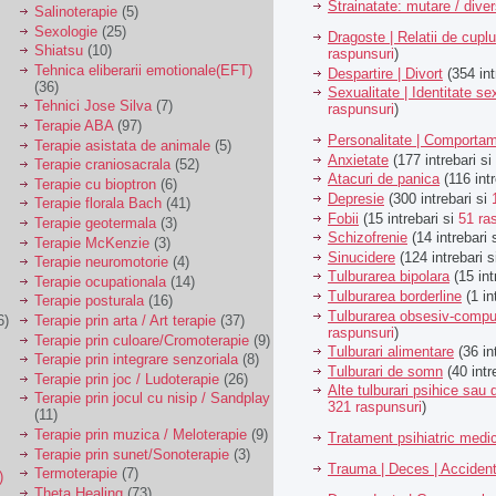
Strainatate: mutare / dive
Salinoterapie
(5)
Sexologie
(25)
Dragoste | Relatii de cuplu
Shiatsu
(10)
raspunsuri
)
Tehnica eliberarii emotionale(EFT)
Despartire | Divort
(354 int
(36)
Sexualitate | Identitate se
Tehnici Jose Silva
(7)
raspunsuri
)
Terapie ABA
(97)
Personalitate | Comporta
Terapie asistata de animale
(5)
Anxietate
(177 intrebari si
Terapie craniosacrala
(52)
Atacuri de panica
(116 intr
Terapie cu bioptron
(6)
Depresie
(300 intrebari si
Terapie florala Bach
(41)
Fobii
(15 intrebari si
51 ra
Terapie geotermala
(3)
Schizofrenie
(14 intrebari 
Terapie McKenzie
(3)
Sinucidere
(124 intrebari 
Terapie neuromotorie
(4)
Tulburarea bipolara
(15 int
Terapie ocupationala
(14)
Tulburarea borderline
(1 in
Terapie posturala
(16)
Tulburarea obsesiv-compu
6)
Terapie prin arta / Art terapie
(37)
raspunsuri
)
Terapie prin culoare/Cromoterapie
(9)
Tulburari alimentare
(36 in
Terapie prin integrare senzoriala
(8)
Tulburari de somn
(40 intr
Terapie prin joc / Ludoterapie
(26)
Alte tulburari psihice sa
Terapie prin jocul cu nisip / Sandplay
321 raspunsuri
)
(11)
Terapie prin muzica / Meloterapie
(9)
Tratament psihiatric med
Terapie prin sunet/Sonoterapie
(3)
Trauma | Deces | Acciden
Termoterapie
(7)
)
Theta Healing
(73)