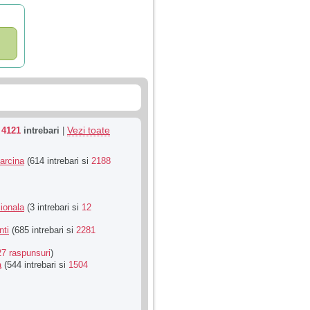
Vezi toate
u
4121
intrebari
|
Sarcina
(614 intrebari si
2188
ionala
(3 intrebari si
12
nti
(685 intrebari si
2281
27 raspunsuri
)
a
(544 intrebari si
1504