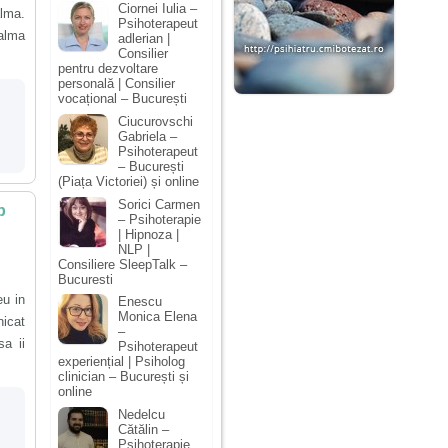
Ciornei Iulia –
lma.
Psihoterapeut
palma
adlerian |
Consilier
pentru dezvoltare
personală | Consilier
vocațional – București
Ciucurovschi
Gabriela –
Psihoterapeut
– București
(Piața Victoriei) și online
Sorici Carmen
p
– Psihoterapie
| Hipnoza |
NLP |
Consiliere SleepTalk –
Bucuresti
eu in
Enescu
Monica Elena
nicat
–
a ii
Psihoterapeut
experiențial | Psiholog
clinician – București și
online
Nedelcu
Cătălin –
Psihoterapie