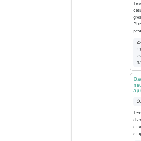
vreau sa stiu daca am
Ter
nevoie de un psiholog
sau psihiatru.
ca
gre
Plan
Sunt casatorita, am
pest
31 de ani si un copil in
varsta de 2 ani care
mi-e lumina ochilor.
De ceva timp simt ca
ag
mi s-a adunat
oboseala, o oboseala
ps
cronica de care nu pot
fa
scapa si simt ca din
cauza ei nu pot
controla nervii si
Dac
cateodata are copilul
de suferit.
ma
apr
Am o bariera peste
care nu pot trece:
prietena mea a ramas
Ter
insarcinata cu o fata.
divo
Am fost de comun
acord sa facem un
si s
copil, cu gandul ca e
si a
baiat.