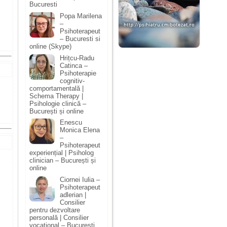
Bucuresti
Popa Marilena
–
Psihoterapeut
– Bucuresti si
online (Skype)
Hrițcu-Radu
Catinca –
Psihoterapie
cognitiv-
comportamentală |
Schema Therapy |
Psihologie clinică –
București și online
Enescu
Monica Elena
–
Psihoterapeut
experiențial | Psiholog
clinician – București și
online
Ciornei Iulia –
Psihoterapeut
adlerian |
Consilier
pentru dezvoltare
personală | Consilier
vocațional – București