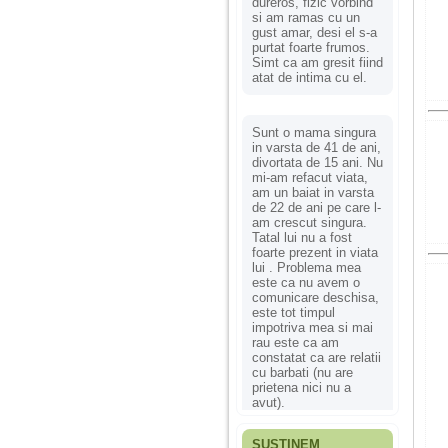
dureros, fizic vorbind
si am ramas cu un
gust amar, desi el s-a
purtat foarte frumos.
Simt ca am gresit fiind
atat de intima cu el.
Sunt o mama singura
in varsta de 41 de ani,
divortata de 15 ani. Nu
mi-am refacut viata,
am un baiat in varsta
de 22 de ani pe care l-
am crescut singura.
Tatal lui nu a fost
foarte prezent in viata
lui . Problema mea
este ca nu avem o
comunicare deschisa,
este tot timpul
impotriva mea si mai
rau este ca am
constatat ca are relatii
cu barbati (nu are
prietena nici nu a
avut).
SUSȚINEM