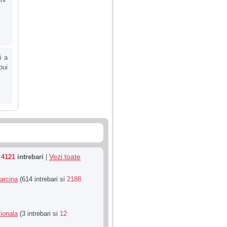
i a
pui
Vezi toate
u
4121
intrebari
|
Sarcina
(614 intrebari si
2188
ionala
(3 intrebari si
12