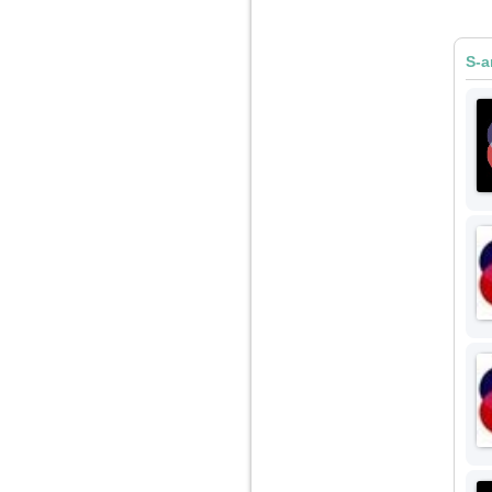
Am 14 ani si o mare
problema. Acum 8 luni
S-a
am inceput o relatie
cu un baiat in varsta
de 20 de ani, m-a
cucerit cu vorbe dulci,
cadouri, promisiuni de
casatorie, asa ca m-
am culcat cu el si in
scurt timp am ramas
insarcinata. El cand a
aflat a plecat in afara,
la munca, si a rupt
orice legatura cu
mine. Mama m-a batut
si m-a jignit in ultimul
hal, ba chiar m-a fortat
sa stau sa imi
introduca coada de
mop in vagin.
Am 20 ani si am avut
o viata foarte grea. O
familie care nu m-a
crescut cum trebuie,
tata alcoolic, mai