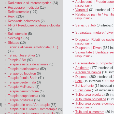
Adolescenti | Preadolesce
Radiestezie si inforenergetica
(34)
raspunsuri
)
Recuperare medicala
(15)
Varstnici
(31 intrebari si
1
Reflexoterapie
(127)
Relatia cu parintii / Famili
Reiki
(135)
raspunsuri
)
Respiratie holotropica
(2)
Serviciu / Job
(3 intrebari)
RPG / Reeducare posturala globala
(5)
Strainatate: mutare / dive
Salinoterapie
(5)
Sexologie
(25)
Dragoste | Relatii de cuplu
Shiatsu
(10)
raspunsuri
)
Tehnica eliberarii emotionale(EFT)
Despartire | Divort
(354 int
(36)
Sexualitate | Identitate se
Tehnici Jose Silva
(7)
raspunsuri
)
Terapie ABA
(97)
Personalitate | Comporta
Terapie asistata de animale
(5)
Anxietate
(177 intrebari si
Terapie craniosacrala
(52)
Atacuri de panica
(116 intr
Terapie cu bioptron
(6)
Depresie
(300 intrebari si
Terapie florala Bach
(41)
Fobii
(15 intrebari si
51 ra
Terapie geotermala
(3)
Schizofrenie
(14 intrebari 
Terapie McKenzie
(3)
Sinucidere
(124 intrebari 
Terapie neuromotorie
(4)
Tulburarea bipolara
(15 int
Terapie ocupationala
(14)
Tulburarea borderline
(1 in
Terapie posturala
(16)
Tulburarea obsesiv-compu
6)
Terapie prin arta / Art terapie
(37)
raspunsuri
)
Terapie prin culoare/Cromoterapie
(9)
Tulburari alimentare
(36 in
Terapie prin integrare senzoriala
(8)