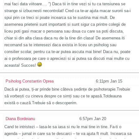
mai faci data viitoare…. “) Daca tii in tine vezi si tu ca tensiunea se
strange si izbucnesti necontrolat! Cred ca te-ar ajuta macar surorii sa-i
spui prin ce treci si poate incearca sa te sustina mai mult. De
asemenea prietenii sunt importanti si sunt sigur ca printre colegii de
liceu poti gasi macar o persoana sau doua cu care sa poti discuta,
chiar si din alta clasa daca nu de la tine din clasa! De asemenea iti
recomand sa te interesezi daca exista in liceu un psiholog sau
consilier scolar, pentru ca te-ar putea ascuta mai bine! Daca nu, poate
ai o profesoara pe care o apreciezi si ai putea sa discuti mai multe cu
aceasta! Succes!
Psiholog Constantin Oprea
6:11pm Jan 15
Dacă ai putea, ți-ar prinde bine câteva ședințe de psihoterapie.Trebuie
să vorbești cu cineva despre ce simți sau ce te apasă.Totdeauna
există o cauză.Trebuie să o descoperim.
Diana Bordeianu
6:57pm Jan 20
Cand te intristezi – lasa-le sa iasa si nu le mai tine in tine. Fa-ti o
agenda – jurnal in care sa te descarci – te va ajuta ft mult. Incearca sa