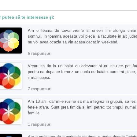
r putea să te intereseze și:
Am o teama de ceva vreme si uneori imi alunga chiar
somnul. In toamna aceasta voi pleca la facultate in alt judet
nu voi avea ocazia sa vin acasa decat in weekend.
6 raspunsuri
Vreau sa tin la un baiat cu adevarat si nu stiu ce pot fa
pentru ca dupa ce formez un cuplu cu baiatul care imi place,
il mai iubesc.
7 raspunsuri
Am 18 ani, dar mi-e rusine sa ma integrez in grupuri, sa ies
fetele afara. Sunt prea timida si imi petrec tot timpul numai
familia.
1 raspunsuri
Am o problema de o perioada de timp: e vorba despre “priete