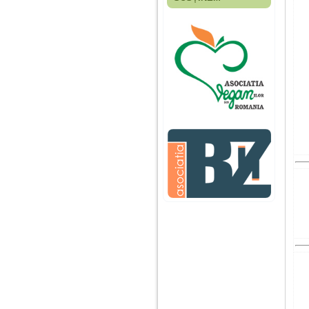
Fiica mea s-a nascut
cand eu aveam 17
ani, privind in urma
realizez cat de multe
greseli am facut in
educatia si cresterea
ei, am fost o mama
egoista, preocupata
de implinirea
profesionala, cand ea
era mica am neglijat-
o, ba chiar am fost si
agresiva, orice
greseala era taxata cu
o palma sau pedepse.
De 4 ani am o relatie
serioasa cu un barbat
in varsta de 32 de ani,
iar de aproximativ un
an jumate a inceput
sa se manifeste o
situatie care pe mine
ma deranjeaza.
Ma aflu aici pentru ca