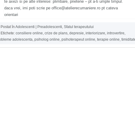
te axezi si pe alte interese: plimbare, prietene – pt a-ti umple timpul.
daca vrei, imi poti scrie pe office@atelierecumaniere.ro pt cateva
orientari
Postat în
Adolescenti | Preadolescenti
,
Sfatul terapeutului
Etichete:
consiliere online
,
crize de plans
,
depresie
,
interiorizare
,
introvertire
,
obleme adolescenta
,
psiholog online
,
psihoterapeut online
,
terapie online
,
timiditat