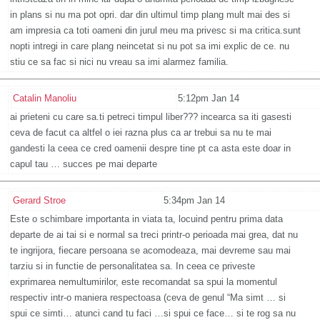
in plans si nu ma pot opri. dar din ultimul timp plang mult mai des si
am impresia ca toti oameni din jurul meu ma privesc si ma critica.sunt
nopti intregi in care plang neincetat si nu pot sa imi explic de ce. nu
stiu ce sa fac si nici nu vreau sa imi alarmez familia.
Catalin Manoliu
5:12pm Jan 14
ai prieteni cu care sa.ti petreci timpul liber??? incearca sa iti gasesti
ceva de facut ca altfel o iei razna plus ca ar trebui sa nu te mai
gandesti la ceea ce cred oamenii despre tine pt ca asta este doar in
capul tau … succes pe mai departe
Gerard Stroe
5:34pm Jan 14
Este o schimbare importanta in viata ta, locuind pentru prima data
departe de ai tai si e normal sa treci printr-o perioada mai grea, dat nu
te ingrijora, fiecare persoana se acomodeaza, mai devreme sau mai
tarziu si in functie de personalitatea sa. In ceea ce priveste
exprimarea nemultumirilor, este recomandat sa spui la momentul
respectiv intr-o maniera respectoasa (ceva de genul “Ma simt … si
spui ce simti… atunci cand tu faci …si spui ce face… si te rog sa nu