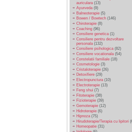
auriculara
(13)
Ayurveda
(9)
Balneoterapie
(5)
Bowen / Bowtech
(146)
Chiroterapie
(8)
Coaching
(96)
Consiliere genetica
(1)
Consiliere pentru dezvoltare
personala
(132)
Consiliere psihologica
(82)
Consiliere vocationala
(54)
Constelatii familiale
(18)
Cosmetologie
(3)
Cristaloterapie
(26)
Detoxifiere
(29)
Electropunctura
(10)
Electroterapie
(13)
Feng shui
(7)
Fitoterapie
(38)
Fizioterapie
(39)
Gemoterapie
(12)
Hidroterapie
(6)
Hipnoza
(75)
Hirudoterapie/Terapia cu lipitori
(
Homeopatie
(31)
Iridologie
(6)