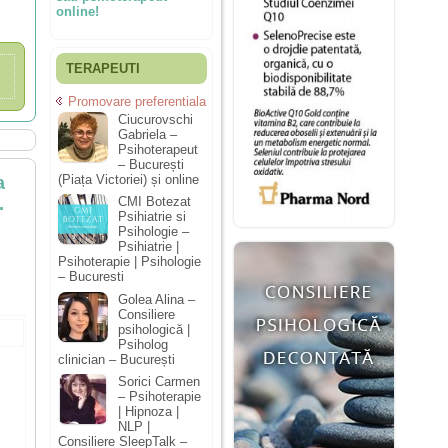
online!
TERAPEUTI
Promovare preferentiala
Ciucurovschi
Gabriela –
Psihoterapeut
– București
(Piața Victoriei) și online
a
.
CMI Botezat
Psihiatrie si
Psihologie –
Psihiatrie |
Psihoterapie | Psihologie
– Bucuresti
Golea Alina –
Consiliere
psihologică |
Psiholog
clinician – București
Sorici Carmen
– Psihoterapie
| Hipnoza |
NLP |
Consiliere SleepTalk –