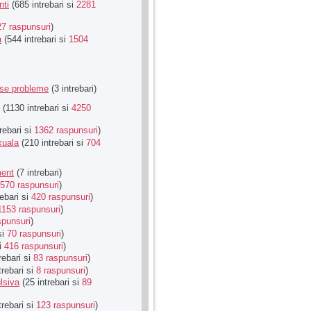
nti
(685 intrebari si
2281
27 raspunsuri
)
a
(544 intrebari si
1504
rse probleme
(3 intrebari)
(1130 intrebari si
4250
rebari si
1362 raspunsuri
)
xuala
(210 intrebari si
704
ment
(7 intrebari)
570 raspunsuri
)
ebari si
420 raspunsuri
)
1153 raspunsuri
)
spunsuri
)
si
70 raspunsuri
)
si
416 raspunsuri
)
rebari si
83 raspunsuri
)
trebari si
8 raspunsuri
)
lsiva
(25 intrebari si
89
trebari si
123 raspunsuri
)