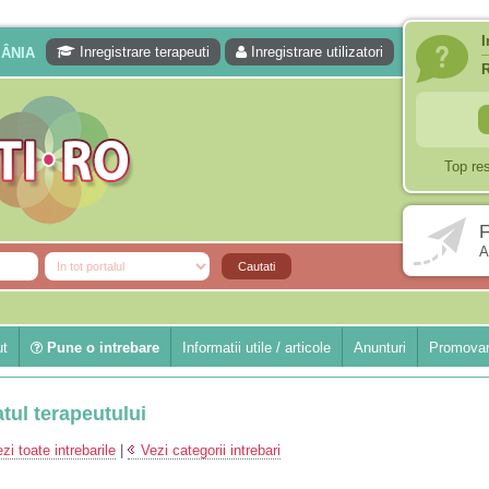
I
Inregistrare terapeuti
Inregistrare utilizatori
MÂNIA
Top re
F
A
ut
Pune o intrebare
Informatii utile / articole
Anunturi
Promovar
atul terapeutului
zi toate intrebarile
|
Vezi categorii intrebari