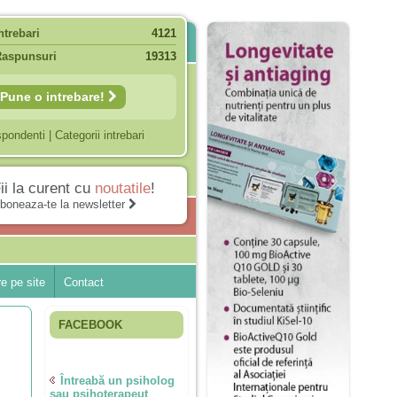
ntrebari
4121
Raspunsuri
19313
Pune o intrebare!
spondenti
|
Categorii intrebari
ii la curent cu
noutatile
!
boneaza-te la newsletter
e pe site
Contact
FACEBOOK
Întreabă un psiholog
sau psihoterapeut