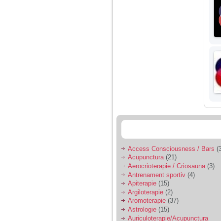
nimanui nu ii pasa de
mine. Din cauza asta
am inceput sa beau
alcool si am inceput
sa ma culc cu barbati
pentru bani.
Access Consciousness / Bars
(3
Acupunctura
(21)
Aerocrioterapie / Criosauna
(3)
Antrenament sportiv
(4)
Apiterapie
(15)
Argiloterapie
(2)
Aromoterapie
(37)
Astrologie
(15)
Auriculoterapie/Acupunctura