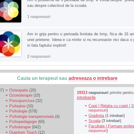
sau despre colectivul de la scoala.
1 raspunsuri
Am in grija pentru o perioada limitata de timp, fiica de 16 an
unei prietene. Ideea e ca minte si nu recunoaste nici daca o 
in fata faptului implinit!
2 raspunsuri
Cauta un terapeut sau
adreseaza o intrebare
7)
Osteopatie
(20)
19313
raspunsuri
primite pentr
Ozonoterapie
(10)
intrebarile
Presopunctura
(32)
Copii | Relatia cu copiii | 
Psihiatrie
(10)
raspunsuri
)
Psihologie
(578)
Gradinita
(1 intrebari)
Psihologie transpersonala
(4)
Scoala
(3 intrebari)
Psihopedagogie
(60)
Facultate | Formare profes
Psihoterapie
(642)
raspunsuri
)
Quantum Touch
(12)