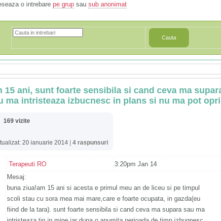
eseaza o intrebare
pe grup
sau
sub anonimat
Cauta
 15 ani, sunt foarte sensibila si cand ceva ma supar
u ma intristeaza izbucnesc in plans si nu ma pot opri
169 vizite
tualizat: 20 ianuarie 2014
|
4 raspunsuri
Terapeuti RO
3:20pm Jan 14
Mesaj:
buna ziua!am 15 ani si acesta e primul meu an de liceu si pe timpul
scoli stau cu sora mea mai mare,care e foarte ocupata, in gazda(eu
fiind de la tara). sunt foarte sensibila si cand ceva ma supara sau ma
intristeaza tin in mine iar dupa o anumita perioada de timp izbugnesc