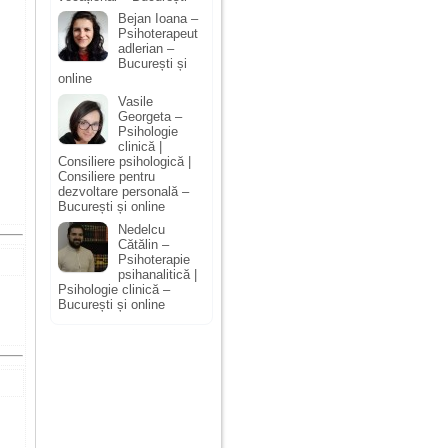
Bejan Ioana –
Psihoterapeut
adlerian –
București și
online
Vasile
Georgeta –
Psihologie
clinică |
Consiliere psihologică |
Consiliere pentru
dezvoltare personală –
București și online
Nedelcu
Cătălin –
Psihoterapie
psihanalitică |
Psihologie clinică –
București și online