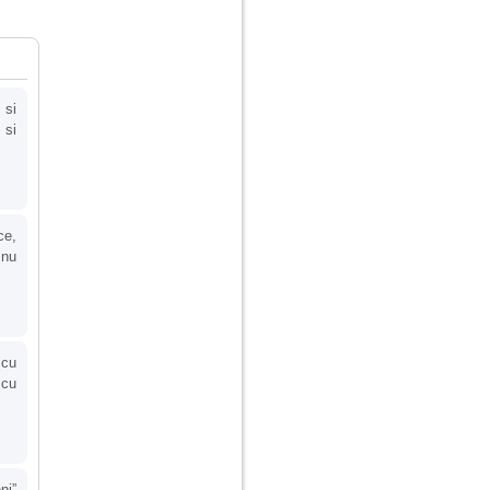
 si
 si
ce,
 nu
 cu
 cu
ni”