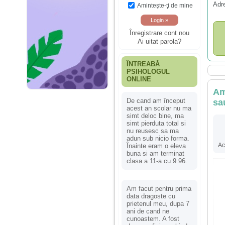
Adr
Aminteşte-ţi de mine
Înregistrare cont nou
Ai uitat parola?
ÎNTREABĂ
PSIHOLOGUL
ONLINE
Am
De cand am început
sa
acest an scolar nu ma
simt deloc bine, ma
simt pierduta total si
nu reusesc sa ma
adun sub nicio forma.
Ac
Înainte eram o eleva
buna si am terminat
clasa a 11-a cu 9.96.
Am facut pentru prima
data dragoste cu
prietenul meu, dupa 7
ani de cand ne
cunoastem. A fost