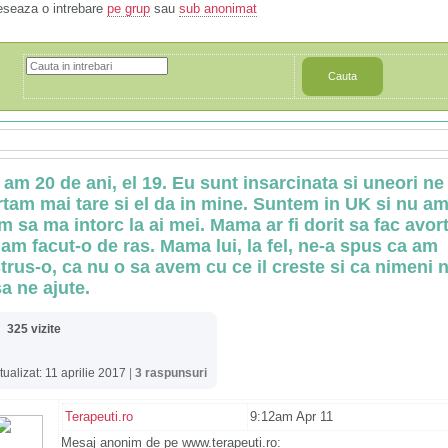
eseaza o intrebare
pe grup
sau
sub anonimat
Cauta
 am 20 de ani, el 19. Eu sunt insarcinata si uneori ne
rtam mai tare si el da in mine. Suntem in UK si nu a
m sa ma intorc la ai mei. Mama ar fi dorit sa fac avort
 am facut-o de ras. Mama lui, la fel, ne-a spus ca am
strus-o, ca nu o sa avem cu ce il creste si ca nimeni 
sa ne ajute.
325 vizite
tualizat: 11 aprilie 2017
|
3 raspunsuri
Terapeuti.ro
9:12am Apr 11
Mesaj anonim de pe www.terapeuti.ro: