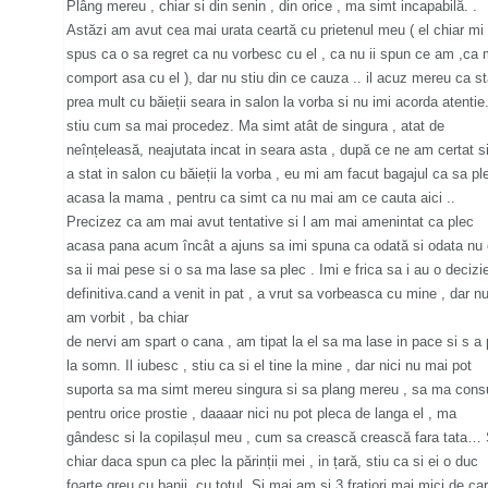
Plâng mereu , chiar si din senin , din orice , ma simt incapabilă. .
Astăzi am avut cea mai urata ceartă cu prietenul meu ( el chiar mi
spus ca o sa regret ca nu vorbesc cu el , ca nu ii spun ce am ,ca
comport asa cu el ), dar nu stiu din ce cauza .. il acuz mereu ca s
prea mult cu băieții seara in salon la vorba si nu imi acorda atentie
stiu cum sa mai procedez. Ma simt atât de singura , atat de
neînțeleasă, neajutata incat in seara asta , după ce ne am certat si
a stat in salon cu băieții la vorba , eu mi am facut bagajul ca sa pl
acasa la mama , pentru ca simt ca nu mai am ce cauta aici ..
Precizez ca am mai avut tentative si l am mai amenintat ca plec
acasa pana acum încât a ajuns sa imi spuna ca odată si odata nu 
sa ii mai pese si o sa ma lase sa plec . Imi e frica sa i au o decizi
definitiva.cand a venit in pat , a vrut sa vorbeasca cu mine , dar nu
am vorbit , ba chiar
de nervi am spart o cana , am tipat la el sa ma lase in pace si s a
la somn. Il iubesc , stiu ca si el tine la mine , dar nici nu mai pot
suporta sa ma simt mereu singura si sa plang mereu , sa ma con
pentru orice prostie , daaaar nici nu pot pleca de langa el , ma
gândesc si la copilașul meu , cum sa crească crească fara tata… 
chiar daca spun ca plec la părinții mei , in țară, stiu ca si ei o duc
foarte greu cu banii, cu totul..Si mai am si 3 fratiori mai mici de ca