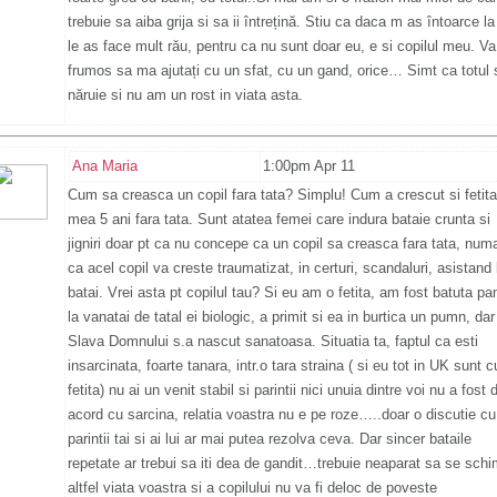
trebuie sa aiba grija si sa ii întrețină. Stiu ca daca m as întoarce la 
le as face mult rău, pentru ca nu sunt doar eu, e si copilul meu. Va
frumos sa ma ajutați cu un sfat, cu un gand, orice… Simt ca totul 
năruie si nu am un rost in viata asta.
Ana Maria
1:00pm Apr 11
Cum sa creasca un copil fara tata? Simplu! Cum a crescut si fetita
mea 5 ani fara tata. Sunt atatea femei care indura bataie crunta si
jigniri doar pt ca nu concepe ca un copil sa creasca fara tata, num
ca acel copil va creste traumatizat, in certuri, scandaluri, asistand 
batai. Vrei asta pt copilul tau? Si eu am o fetita, am fost batuta pa
la vanatai de tatal ei biologic, a primit si ea in burtica un pumn, dar
Slava Domnului s.a nascut sanatoasa. Situatia ta, faptul ca esti
insarcinata, foarte tanara, intr.o tara straina ( si eu tot in UK sunt c
fetita) nu ai un venit stabil si parintii nici unuia dintre voi nu a fost 
acord cu sarcina, relatia voastra nu e pe roze…..doar o discutie cu
parintii tai si ai lui ar mai putea rezolva ceva. Dar sincer bataile
repetate ar trebui sa iti dea de gandit…trebuie neaparat sa se sch
altfel viata voastra si a copilului nu va fi deloc de poveste