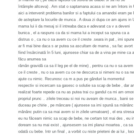
întâmple altceva) . Am stat o saptamana acasa si ne am întors in 
aici a intervenit problema banilor si a faptului ca amandoi eram pe l
de asteptare la locurile de munca . A doua zi dupa ce am ajuns in 
mama lui ii da mesaj si il intreaba daca e adevarat ca v a deveni
bunica , el a raspuns ca da si mama lui a inceput sa spuna ca a
distrus o , ca nu o sa avem cu ce il creste .seara in pat , imi spun
ar fi mai bine daca s ar putea sa ascultam de mama , sa fac avort 
fiind însărcinată în 5 luni, ajunsese chiar sa de a vina pe mine ca
făcu anumea sa
rămân gravidă ca sa il leg pe el de mine) , pentru ca nu o sa avem
ce il creste , nu o sa avem cu ce ne descurca si nimeni nu o sa ne
ajute cu nimic. Recunosc ca m a pus pe gânduri la momentul
respectiv si incercam sa gasesc o solutie sa scap de bebe , dar 
realizat foarte repede ca nu as putea trai cu gandul ca mi am omor
propriul prunc .. zilele treceau si noi nu aveam de munca , banii se
duceau pe chirie , pe mâncare ( ajunsese sa imi spună sa mănânc
mănânc putin ca sa mai avem si in zilele urmatoare) , el era stresa
eu nu făceam nimic sa scap de bebe, ne certam tot mai des , eu i
doream sa nu mai exist , ajunsesem sa imi planui moartea , ca sa
odată cu bebe. Intr un final , a vorbit cu niste prieteni de ai lui , loc