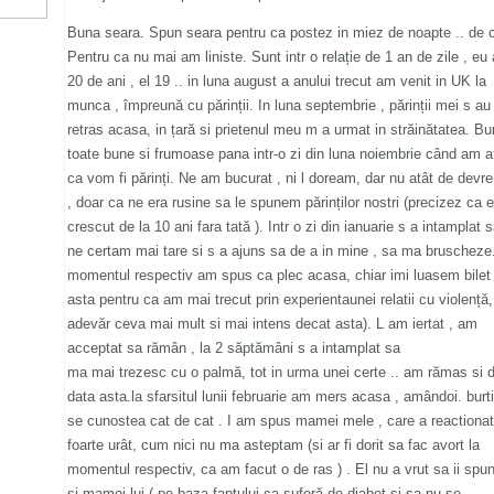
Buna seara. Spun seara pentru ca postez in miez de noapte .. de 
Pentru ca nu mai am liniste. Sunt intr o relație de 1 an de zile , eu
20 de ani , el 19 .. in luna august a anului trecut am venit in UK la
munca , împreună cu părinții. In luna septembrie , părinții mei s au
retras acasa, in țară si prietenul meu m a urmat in străinătatea. Bu
toate bune si frumoase pana intr-o zi din luna noiembrie când am af
ca vom fi părinți. Ne am bucurat , ni l doream, dar nu atât de devr
, doar ca ne era rusine sa le spunem părinților nostri (precizez ca e
crescut de la 10 ani fara tată ). Intr o zi din ianuarie s a intamplat 
ne certam mai tare si s a ajuns sa de a in mine , sa ma bruscheze
momentul respectiv am spus ca plec acasa, chiar imi luasem bilet 
asta pentru ca am mai trecut prin experientaunei relatii cu violență, 
adevăr ceva mai mult si mai intens decat asta). L am iertat , am
acceptat sa rămân , la 2 săptămâni s a intamplat sa
ma mai trezesc cu o palmă, tot in urma unei certe .. am rămas si 
data asta.la sfarsitul lunii februarie am mers acasa , amândoi. burt
se cunostea cat de cat . I am spus mamei mele , care a reactionat
foarte urât, cum nici nu ma asteptam (si ar fi dorit sa fac avort la
momentul respectiv, ca am facut o de ras ) . El nu a vrut sa ii sp
si mamei lui ( pe baza faptului ca suferă de diabet si sa nu se