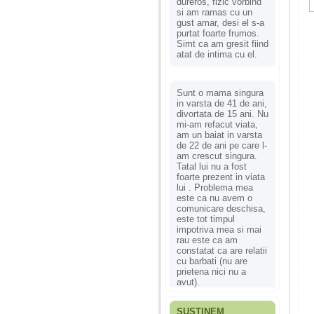
dureros, fizic vorbind
si am ramas cu un
gust amar, desi el s-a
purtat foarte frumos.
Simt ca am gresit fiind
atat de intima cu el.
Sunt o mama singura
in varsta de 41 de ani,
divortata de 15 ani. Nu
mi-am refacut viata,
am un baiat in varsta
de 22 de ani pe care l-
am crescut singura.
Tatal lui nu a fost
foarte prezent in viata
lui . Problema mea
este ca nu avem o
comunicare deschisa,
este tot timpul
impotriva mea si mai
rau este ca am
constatat ca are relatii
cu barbati (nu are
prietena nici nu a
avut).
SUSȚINEM