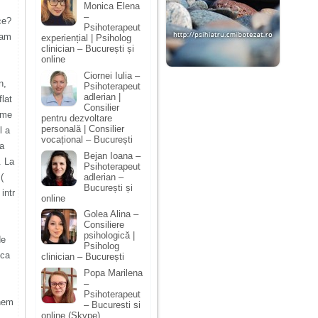
Monica Elena
–
ce?
Psihoterapeut
 am
experiențial | Psiholog
clinician – București și
online
Ciornei Iulia –
n,
Psihoterapeut
adlerian |
lat
Consilier
eme
pentru dezvoltare
personală | Consilier
l a
vocațional – București
sa
Bejan Ioana –
. La
Psihoterapeut
adlerian –
(
București și
intr
online
Golea Alina –
Consiliere
psihologică |
de
Psiholog
ica
clinician – București
Popa Marilena
–
Psihoterapeut
unem
– Bucuresti si
online (Skype)