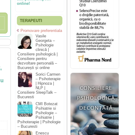
online!
TERAPEUTI
Promovare preferentiala
Vasile
Georgeta –
Psihologie
clinică |
Consiliere psihologică |
Consiliere pentru
m
dezvoltare personală –
,
București și online
Sorici Carmen
– Psihoterapie
nu
| Hipnoza |
NLP |
Consiliere SleepTalk –
Bucuresti
CMI Botezat
Psihiatrie si
Psihologie –
Psihiatrie |
Psihoterapie | Psihologie
– Bucuresti
Enescu