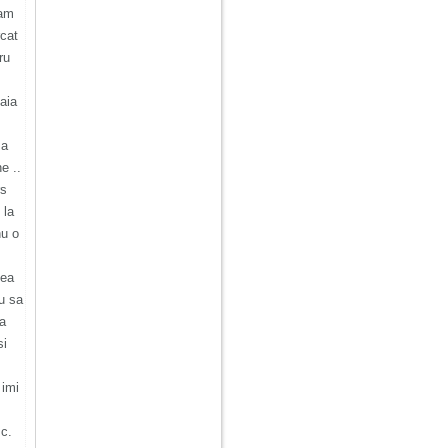
 am
rcat
ru
gaia
sa
e ..
rs
 la
nu o
nea
eu sa
na
si
m
 imi
sc.