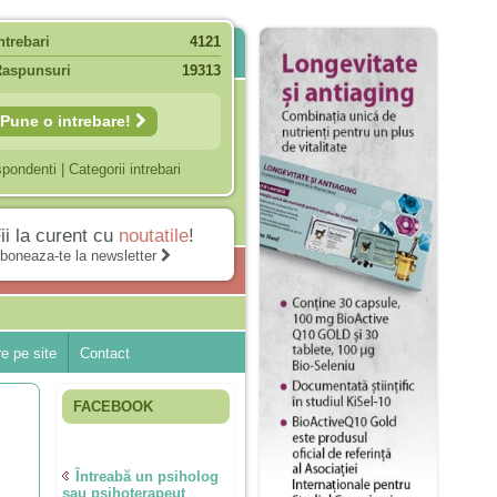
ntrebari
4121
Raspunsuri
19313
Pune o intrebare!
spondenti
|
Categorii intrebari
ii la curent cu
noutatile
!
boneaza-te la newsletter
e pe site
Contact
FACEBOOK
Întreabă un psiholog
sau psihoterapeut