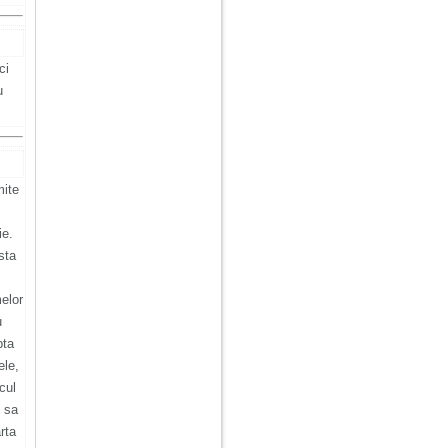
ci
u
mite
ie.
sta
melor
u
pta
ele,
cul
i sa
rta