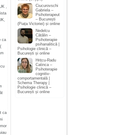
Ciucurovschi
UK ,
Gabriela –
ista
Psihoterapeut
– București
UK,
(Piața Victoriei) și online
Nedelcu
Cătălin –
Psihoterapie
e ca
psihanalitică |
(
Psihologie clinică –
 am
București și online
Hrițcu-Radu
Catinca –
 cu
Psihoterapie
cognitiv-
comportamentală |
Schema Therapy |
am
Psihologie clinică –
București și online
ât
t ca
mi
 mor
uiau