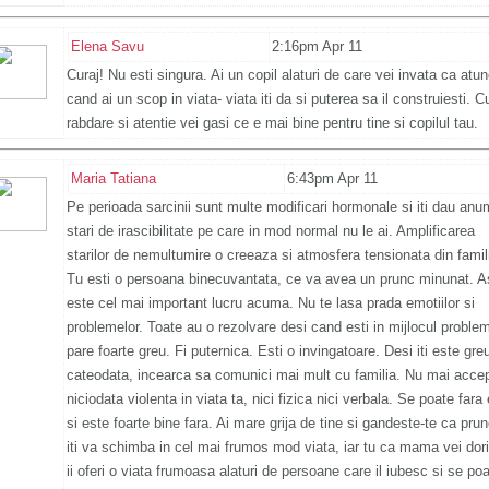
Elena Savu
2:16pm Apr 11
Curaj! Nu esti singura. Ai un copil alaturi de care vei invata ca atun
cand ai un scop in viata- viata iti da si puterea sa il construiesti. C
rabdare si atentie vei gasi ce e mai bine pentru tine si copilul tau.
Maria Tatiana
6:43pm Apr 11
Pe perioada sarcinii sunt multe modificari hormonale si iti dau anu
stari de irascibilitate pe care in mod normal nu le ai. Amplificarea
starilor de nemultumire o creeaza si atmosfera tensionata din famil
Tu esti o persoana binecuvantata, ce va avea un prunc minunat. A
este cel mai important lucru acuma. Nu te lasa prada emotiilor si
problemelor. Toate au o rezolvare desi cand esti in mijlocul proble
pare foarte greu. Fi puternica. Esti o invingatoare. Desi iti este gre
cateodata, incearca sa comunici mai mult cu familia. Nu mai acce
niciodata violenta in viata ta, nici fizica nici verbala. Se poate fara 
si este foarte bine fara. Ai mare grija de tine si gandeste-te ca prun
iti va schimba in cel mai frumos mod viata, iar tu ca mama vei dor
ii oferi o viata frumoasa alaturi de persoane care il iubesc si se poa