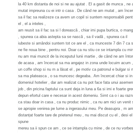
la 40 km distanta de noi si ne au ajutat . El a gasit de munca , ne
mutat impreuna cu ei intr o casa . De când ne am mutat , am înce
sa il fac sa realizeze ca avem un copil si suntem responsabili pent
el , el a inteles ,
am reusit sa il fac sa si l dorească , chiar imi pupa burtica, o man
, spunea ca abia astepta sa se nască , sa il vadă , spunea ca il
iubeste si amândoi suntem tot ce are el , ca munceste 7 din 7 ca 
ne fie noua bine , pentru noi. Doar ca nu stiu ce se intampla cu min
nu am mai muncit de la inceputul lunii martie , de când ne am înto
de acasa , am încercat sa ma angajez in zona unde locuim acum ,
un coffe shop si nu m a lăsat el , pe motiv ca patronul e bulgar si 
sa ma plateasca , o sa muncesc degeaba.. Am încercat chiar si in
domeniul hotelier , dar am realizat ca nu pot face fata unui aseme
job , din pricina faptului ca sunt deja in luna a 6a si imi e foarte gr
depun efortul care e necesar in acest domeniu. Simt ca o i au raz
ca stau doar in casa , ca nu produc nimic , ca nu am nici un venit 
se apropie venirea pe lume a ingerasului meu. Pe deasupra , m a
distanțat foarte tare de prietenul meu , nu mai discut cu el , desi el
spune
mereu sa ii spun ce am , ce se intampla cu mine , de ce nu vorbe