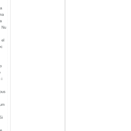
 a
 ma
ta
. Nu
 el
ec
o
e
 i
 pus
sum
Si
re