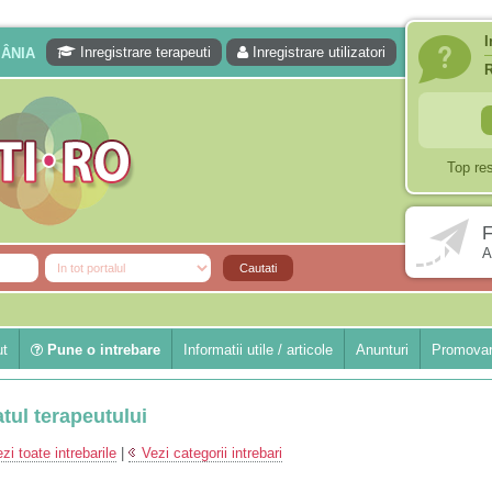
I
Inregistrare terapeuti
Inregistrare utilizatori
MÂNIA
Top re
F
A
ut
Pune o intrebare
Informatii utile / articole
Anunturi
Promovar
atul terapeutului
zi toate intrebarile
|
Vezi categorii intrebari