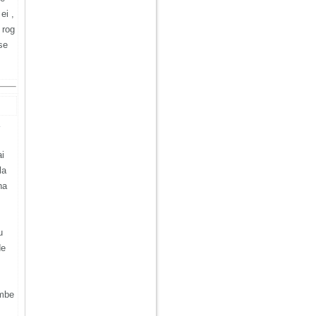
ei ,
 rog
se
ai
la
na
u
de
imbe