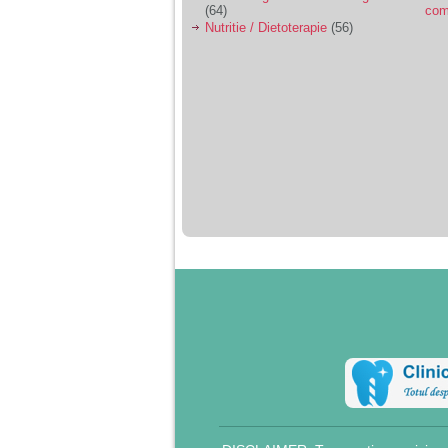
(64)
com
Nutritie / Dietoterapie
(56)