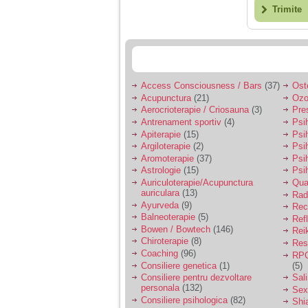
Trimite
Access Consciousness / Bars
(37)
Ost
Acupunctura
(21)
Ozo
Aerocrioterapie / Criosauna
(3)
Pre
Antrenament sportiv
(4)
Psih
Apiterapie
(15)
Psi
Argiloterapie
(2)
Psi
Aromoterapie
(37)
Psi
Astrologie
(15)
Psi
Auriculoterapie/Acupunctura
Qua
auriculara
(13)
Radi
Ayurveda
(9)
Rec
Balneoterapie
(5)
Ref
Bowen / Bowtech
(146)
Rei
Chiroterapie
(8)
Resp
Coaching
(96)
RPG
Consiliere genetica
(1)
(5)
Consiliere pentru dezvoltare
Sal
personala
(132)
Sex
Consiliere psihologica
(82)
Shi