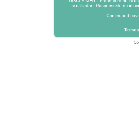
DISCLAIMER: Terapeuti.ro nu isi asu
si utilizatori. Raspunsurile nu inlo
Continuand navig
Termeni
Cop