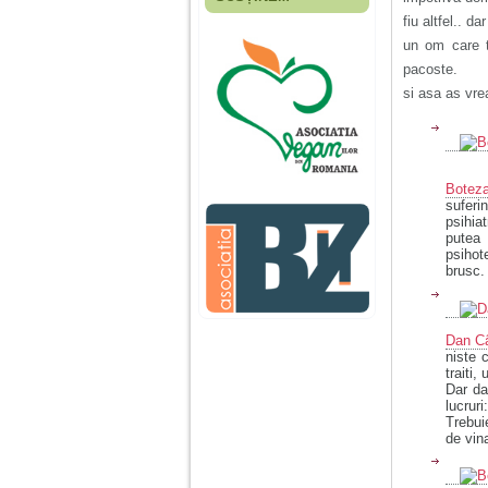
Fiica mea s-a nascut
fiu altfel.. 
cand eu aveam 17
ani, privind in urma
un om care t
realizez cat de multe
pacoste.
greseli am facut in
educatia si cresterea
si asa as vre
ei, am fost o mama
egoista, preocupata
de implinirea
profesionala, cand ea
era mica am neglijat-
Botez
o, ba chiar am fost si
suferi
agresiva, orice
psihia
greseala era taxata cu
putea
o palma sau pedepse.
psihot
brusc.
De 4 ani am o relatie
serioasa cu un barbat
in varsta de 32 de ani,
Dan Câ
iar de aproximativ un
niste 
an jumate a inceput
traiti
sa se manifeste o
Dar da
situatie care pe mine
lucrur
ma deranjeaza.
Trebui
de vin
Ma aflu aici pentru ca