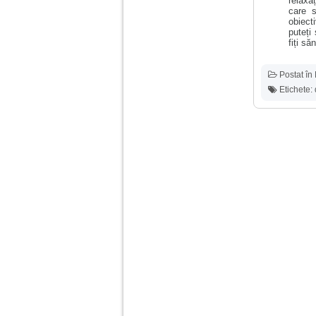
relaxa
care s
obiect
Am 14 ani si o mare
puteți
problema. Acum 8 luni
fiți s
am inceput o relatie
cu un baiat in varsta
de 20 de ani, m-a
Postat în
cucerit cu vorbe dulci,
cadouri, promisiuni de
Etichete:
casatorie, asa ca m-
am culcat cu el si in
scurt timp am ramas
insarcinata. El cand a
aflat a plecat in afara,
la munca, si a rupt
orice legatura cu
mine. Mama m-a batut
si m-a jignit in ultimul
hal, ba chiar m-a fortat
sa stau sa imi
introduca coada de
mop in vagin.
Am 20 ani si am avut
o viata foarte grea. O
familie care nu m-a
crescut cum trebuie,
tata alcoolic, mai