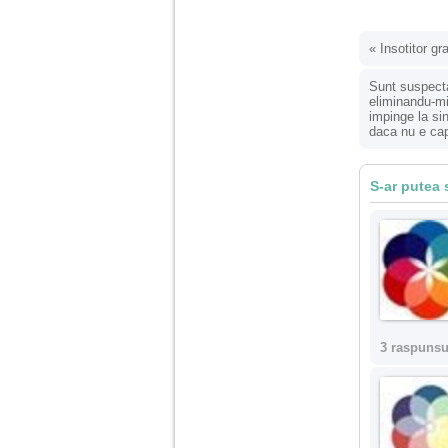
nimanui nu ii pasa de
mine. Din cauza asta
am inceput sa beau
alcool si am inceput
«
Insotitor gr
sa ma culc cu barbati
pentru bani.
Sunt suspecta
eliminandu-mi
impinge la si
daca nu e cap
S-ar putea 
3 raspunsu