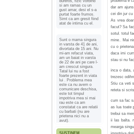
problema e ca
dureros, fizic vorbind
si am ramas cu un
dar am ajuns
gust amar, desi el s-a
cei din jur c
purtat foarte frumos.
Simt ca am gresit fiind
As vrea doar
atat de intima cu el.
facut? Sa fa
sotul. totul 
Sunt o mama singura
mine.. Mai ni
in varsta de 41 de ani,
cu o prieten
divortata de 15 ani. Nu
mi-am refacut viata,
daca imi cum
am un baiat in varsta
stau si nu fa
de 22 de ani pe care l-
am crescut singura.
inca o data,
Tatal lui nu a fost
foarte prezent in viata
trezesc odih
lui . Problema mea
Stiu ca veti
este ca nu avem o
comunicare deschisa,
reteta si scr
este tot timpul
impotriva mea si mai
cum sa fac s
rau este ca am
constatat ca are relatii
as lua toate 
cu barbati (nu are
trebui sa mer
prietena nici nu a
ii las balta
avut).
mearga singur
SUSȚINEM
impotriva dori