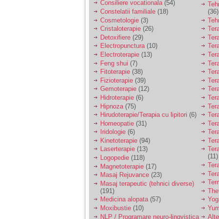
Consiliere vocationala
(54)
Teh
Constelatii familiale
(18)
(36)
Cosmetologie
(3)
Teh
Cristaloterapie
(26)
Ter
Detoxifiere
(29)
Ter
Electropunctura
(10)
Ter
Electroterapie
(13)
Ter
Feng shui
(7)
Tera
Fitoterapie
(38)
Ter
Fizioterapie
(39)
Ter
Gemoterapie
(12)
Ter
Hidroterapie
(6)
Ter
Hipnoza
(75)
Ter
Hirudoterapie/Terapia cu lipitori
(6)
Tera
Homeopatie
(31)
Ter
Iridologie
(6)
Tera
Kinetoterapie
(94)
Tera
Laserterapie
(13)
Tera
(11)
Logopedie
(118)
Ter
Magnetoterapie
(17)
Ter
Masaj Rejuvance
(23)
Ter
Masaj terapeutic (tehnici diverse)
(191)
The
Medicina alopata
(57)
Yog
Moxibustie
(10)
Yum
NLP / Programare neuro-lingvistica
Alte