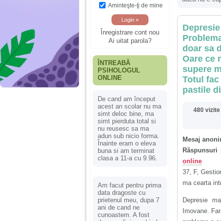
Aminteşte-ţi de mine
Depresie 
Înregistrare cont nou
Problema
Ai uitat parola?
doar sa 
Oare ce m
ÎNTREABĂ
supere m
PSIHOLOGUL
ONLINE
Totul fac
pastile 
De cand am început
acest an scolar nu ma
480 vizite
simt deloc bine, ma
simt pierduta total si
nu reusesc sa ma
adun sub nicio forma.
Mesaj anoni
Înainte eram o eleva
Răspunsuri 
buna si am terminat
clasa a 11-a cu 9.96.
online
37, F, Gestio
ma cearta intr
Am facut pentru prima
data dragoste cu
prietenul meu, dupa 7
Depresie maj
ani de cand ne
Imovane. Far
cunoastem. A fost