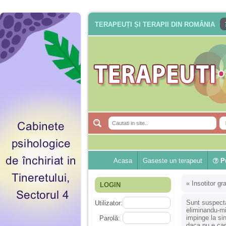
TERAPEUȚI ȘI TERAPII DIN ROMÂNIA
Acasa
Gaseste un terapeut
Pu
«
Insotitor gr
LOGIN
Sunt suspecta
Utilizator:
eliminandu-mi
impinge la si
Parolă:
daca nu e cap