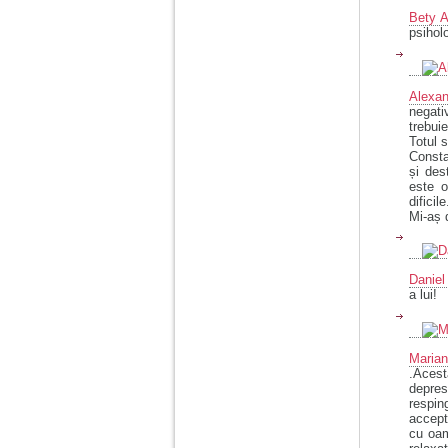
vreau sa stiu daca am
nevoie de un psiholog
Bety A
sau psihiatru.
psiholo
Sunt casatorita, am
Alexa
31 de ani si un copil in
negati
varsta de 2 ani care
trebuie
mi-e lumina ochilor.
Totul 
De ceva timp simt ca
Consta
mi s-a adunat
și des
oboseala, o oboseala
este o
cronica de care nu pot
dificil
scapa si simt ca din
Mi-aș 
cauza ei nu pot
controla nervii si
cateodata are copilul
de suferit.
Daniel
a lui!
Am o bariera peste
care nu pot trece:
prietena mea a ramas
Marian
insarcinata cu o fata.
.Aces
Am fost de comun
depres
acord sa facem un
respin
copil, cu gandul ca e
accepta
baiat.
cu oam