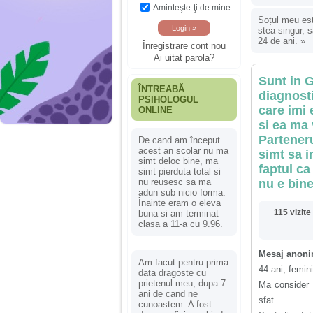
Aminteşte-ţi de mine
Soțul meu est
stea singur, s
24 de ani.
»
Înregistrare cont nou
Ai uitat parola?
Sunt in G
ÎNTREABĂ
diagnosti
PSIHOLOGUL
care imi 
ONLINE
si ea ma 
Partener
De cand am început
acest an scolar nu ma
simt sa i
simt deloc bine, ma
faptul c
simt pierduta total si
nu e bin
nu reusesc sa ma
adun sub nicio forma.
Înainte eram o eleva
115 vizite
buna si am terminat
clasa a 11-a cu 9.96.
Mesaj anoni
Am facut pentru prima
44 ani, femin
data dragoste cu
prietenul meu, dupa 7
Ma consider 
ani de cand ne
sfat.
cunoastem. A fost