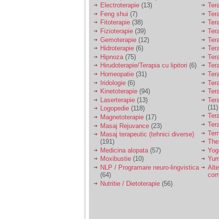
Electroterapie
(13)
Ter
Feng shui
(7)
Tera
Fitoterapie
(38)
Ter
Fizioterapie
(39)
Ter
Gemoterapie
(12)
Ter
Hidroterapie
(6)
Ter
Hipnoza
(75)
Ter
Hirudoterapie/Terapia cu lipitori
(6)
Tera
Homeopatie
(31)
Ter
Iridologie
(6)
Tera
Kinetoterapie
(94)
Tera
Laserterapie
(13)
Tera
(11)
Logopedie
(118)
Ter
Magnetoterapie
(17)
Ter
Masaj Rejuvance
(23)
Ter
Masaj terapeutic (tehnici diverse)
(191)
The
Medicina alopata
(57)
Yog
Moxibustie
(10)
Yum
NLP / Programare neuro-lingvistica
Alte
(64)
com
Nutritie / Dietoterapie
(56)