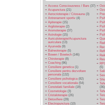
Access Consciousness / Bars
(37)
Ost
Acupunctura
(21)
Ozo
Aerocrioterapie / Criosauna
(3)
Pre
Antrenament sportiv
(4)
Psih
Apiterapie
(15)
Psi
Argiloterapie
(2)
Psi
Aromoterapie
(37)
Psi
Astrologie
(15)
Psi
Auriculoterapie/Acupunctura
Qua
auriculara
(13)
Radi
Ayurveda
(9)
Rec
Balneoterapie
(5)
Ref
Bowen / Bowtech
(146)
Rei
Chiroterapie
(8)
Resp
Coaching
(96)
RPG
Consiliere genetica
(1)
(5)
Consiliere pentru dezvoltare
Sal
personala
(132)
Sex
Consiliere psihologica
(82)
Shi
Consiliere vocationala
(54)
Teh
Constelatii familiale
(18)
(36)
Cosmetologie
(3)
Teh
Cristaloterapie
(26)
Ter
Detoxifiere
(29)
Ter
Electropunctura
(10)
Ter