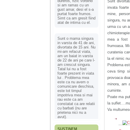
dureros, fizic vorbind
Sunt divorta
si am ramas cu un
invata foarte
gust amar, desi el s-a
purtat foarte frumos.
mine, person
Simt ca am gresit fiind
singura, nu a
atat de intima cu el.
urma cu un a
chimioterapie
Sunt o mama singura
mea a fost s
in varsta de 41 de ani,
frumoasa. Mi-
divortata de 15 ani. Nu
mi-am refacut viata,
curatenia ca
am un baiat in varsta
la el nimic n
de 22 de ani pe care l-
am crescut singura.
Problema este
Tatal lui nu a fost
ceva timp si
foarte prezent in viata
lui . Problema mea
provoaca doar
este ca nu avem o
minora, am a
comunicare deschisa,
cuminte.
este tot timpul
impotriva mea si mai
Poate ma pute
rau este ca am
la suflet….ma
constatat ca are relatii
cu barbati (nu are
Va multumesc 
prietena nici nu a
avut).
SUSȚINEM