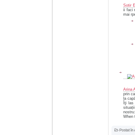
vreau sa stiu daca am
nevoie de un psiholog
Sotir 
sau psihiatru.
ii fac
mai rp
Sunt casatorita, am
31 de ani si un copil in
varsta de 2 ani care
mi-e lumina ochilor.
De ceva timp simt ca
mi s-a adunat
oboseala, o oboseala
cronica de care nu pot
scapa si simt ca din
cauza ei nu pot
controla nervii si
cateodata are copilul
de suferit.
Arina 
prin ca
Am o bariera peste
la cap
care nu pot trece:
Îţi la
prietena mea a ramas
situa
insarcinata cu o fata.
nostru
Am fost de comun
When t
acord sa facem un
copil, cu gandul ca e
baiat.
Postat în