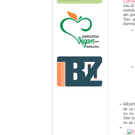
Corcov
Fiica mea s-a nascut
sau ai
cand eu aveam 17
statul
ani, privind in urma
am pri
realizez cat de multe
Sau p
greseli am facut in
dumnea
educatia si cresterea
ei, am fost o mama
egoista, preocupata
de implinirea
profesionala, cand ea
era mica am neglijat-
o, ba chiar am fost si
agresiva, orice
greseala era taxata cu
o palma sau pedepse.
De 4 ani am o relatie
serioasa cu un barbat
in varsta de 32 de ani,
iar de aproximativ un
an jumate a inceput
RĂSPU
sa se manifeste o
de ce 
situatie care pe mine
ce nu 
ma deranjeaza.
Stie t
nu as 
Ma aflu aici pentru ca