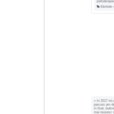
psihoterapeu
Etichete:
Am 14 ani si o mare
problema. Acum 8 luni
am inceput o relatie
cu un baiat in varsta
de 20 de ani, m-a
cucerit cu vorbe dulci,
cadouri, promisiuni de
casatorie, asa ca m-
am culcat cu el si in
scurt timp am ramas
insarcinata. El cand a
aflat a plecat in afara,
la munca, si a rupt
orice legatura cu
mine. Mama m-a batut
si m-a jignit in ultimul
hal, ba chiar m-a fortat
sa stau sa imi
introduca coada de
mop in vagin.
Am 20 ani si am avut
o viata foarte grea. O
«
In 2017 mi-
familie care nu m-a
parcurs am de
crescut cum trebuie,
in final, bul
tata alcoolic, mai
mai reusesc s