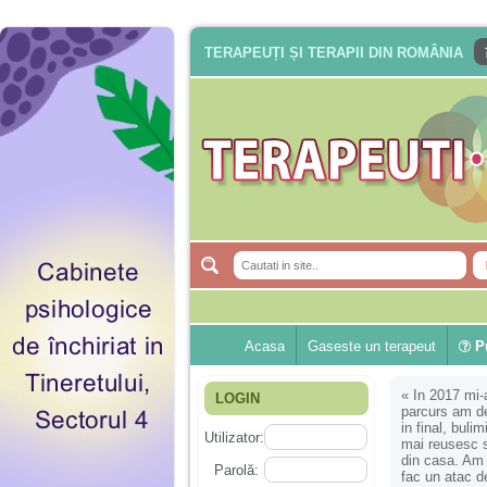
TERAPEUȚI ȘI TERAPII DIN ROMÂNIA
Acasa
Gaseste un terapeut
Pu
«
In 2017 mi-
LOGIN
parcurs am de
in final, bul
Utilizator:
mai reusesc s
din casa. Am r
Parolă:
fac un atac d