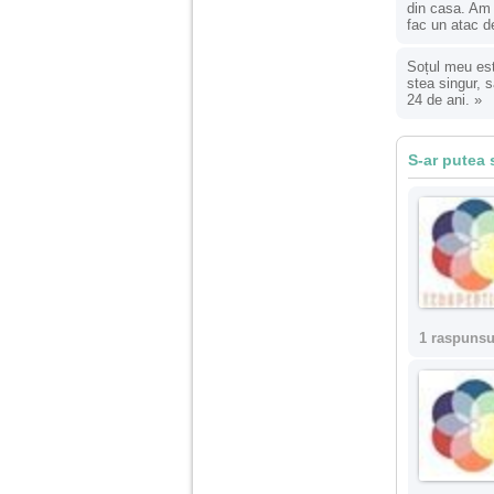
nimanui nu ii pasa de
din casa. Am r
mine. Din cauza asta
fac un atac d
am inceput sa beau
alcool si am inceput
sa ma culc cu barbati
Soțul meu est
pentru bani.
stea singur, s
24 de ani.
»
S-ar putea 
1 raspunsu