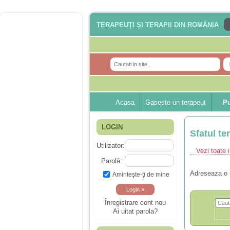
TERAPEUȚI ȘI TERAPII DIN ROMÂNIA
Acasa
Gaseste un terapeut
Pu
LOGIN
Sfatul te
Utilizator:
Vezi toate i
Parolă:
Adreseaza o 
Aminteşte-ţi de mine
Înregistrare cont nou
Ai uitat parola?