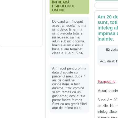
ÎNTREABĂ
PSIHOLOGUL
ONLINE
Am 20 de 
De cand am început
sunt, tot
acest an scolar nu ma
inteleg a
simt deloc bine, ma
impinsa 
simt pierduta total si
nu reusesc sa ma
inainte.
adun sub nicio forma.
Înainte eram o eleva
buna si am terminat
52 vizit
clasa a 11-a cu 9.96.
Actualizat: 
Am facut pentru prima
data dragoste cu
prietenul meu, dupa 7
ani de cand ne
Terapeuti.ro
:
cunoastem. A fost
dureros, fizic vorbind
Mesaj anoni
si am ramas cu un
gust amar, desi el s-a
purtat foarte frumos.
Buna! Am 20 d
Simt ca am gresit fiind
de zile. Nu 
atat de intima cu el.
inteleg abso
anumita pers