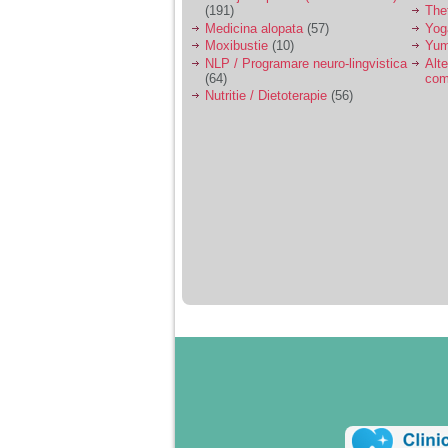
(191)
The
Medicina alopata
(57)
Yog
Moxibustie
(10)
Yum
NLP / Programare neuro-lingvistica
Alte
(64)
com
Nutritie / Dietoterapie
(56)