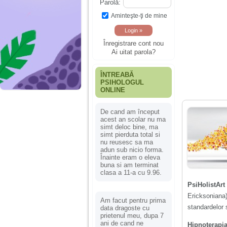
Parolă:
Aminteşte-ţi de mine
Înregistrare cont nou
Ai uitat parola?
ÎNTREABĂ
PSIHOLOGUL
ONLINE
De cand am început
acest an scolar nu ma
simt deloc bine, ma
simt pierduta total si
nu reusesc sa ma
adun sub nicio forma.
Înainte eram o eleva
buna si am terminat
clasa a 11-a cu 9.96.
PsiHolistArt
Ericksonian
Am facut pentru prima
standardelor 
data dragoste cu
prietenul meu, dupa 7
ani de cand ne
Hipnoterapi