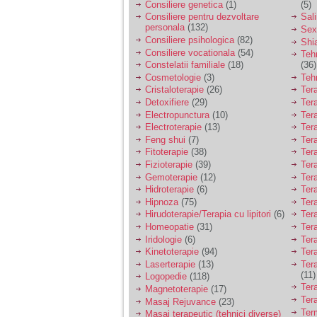
Consiliere genetica
(1)
(5)
Consiliere pentru dezvoltare
Sal
personala
(132)
Sex
Consiliere psihologica
(82)
Shi
Consiliere vocationala
(54)
Teh
Constelatii familiale
(18)
(36)
Cosmetologie
(3)
Teh
Cristaloterapie
(26)
Ter
Detoxifiere
(29)
Ter
Electropunctura
(10)
Ter
Electroterapie
(13)
Ter
Feng shui
(7)
Tera
Fitoterapie
(38)
Ter
Fizioterapie
(39)
Ter
Gemoterapie
(12)
Ter
Hidroterapie
(6)
Ter
Hipnoza
(75)
Ter
Hirudoterapie/Terapia cu lipitori
(6)
Tera
Homeopatie
(31)
Ter
Iridologie
(6)
Tera
Kinetoterapie
(94)
Tera
Laserterapie
(13)
Tera
(11)
Logopedie
(118)
Ter
Magnetoterapie
(17)
Ter
Masaj Rejuvance
(23)
Ter
Masaj terapeutic (tehnici diverse)