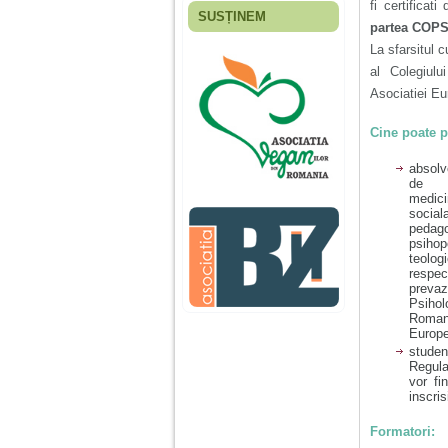
fi certifica
SUSȚINEM
partea COPS
Fiica mea s-a nascut
cand eu aveam 17
La sfarsitul 
ani, privind in urma
al Colegiul
realizez cat de multe
greseli am facut in
Asociatiei Eu
educatia si cresterea
ei, am fost o mama
Cine poate p
egoista, preocupata
de implinirea
profesionala, cand ea
absolve
era mica am neglijat-
de 
o, ba chiar am fost si
medic
agresiva, orice
socia
greseala era taxata cu
pedag
o palma sau pedepse.
psiho
teo
respec
preva
De 4 ani am o relatie
Psih
serioasa cu un barbat
Roman
in varsta de 32 de ani,
Europe
iar de aproximativ un
studen
an jumate a inceput
Regula
sa se manifeste o
vor fi
situatie care pe mine
inscris
ma deranjeaza.
Formatori: