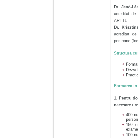
Ma aflu aici pentru ca
vreau sa stiu daca am
Dr. Jenő-Lá
nevoie de un psiholog
acreditat de
sau psihiatru.
ARHTE
Dr. Kriszti
Sunt casatorita, am
acreditat de
31 de ani si un copil in
persoana (foc
varsta de 2 ani care
mi-e lumina ochilor.
De ceva timp simt ca
Structura cu
mi s-a adunat
oboseala, o oboseala
Formar
cronica de care nu pot
Dezvol
scapa si simt ca din
cauza ei nu pot
Practi
controla nervii si
cateodata are copilul
Formarea in 
de suferit.
1. Pentru d
necesare ur
Am o bariera peste
care nu pot trece:
prietena mea a ramas
400 or
insarcinata cu o fata.
person
Am fost de comun
150 or
acord sa facem un
exame
copil, cu gandul ca e
100 or
baiat.