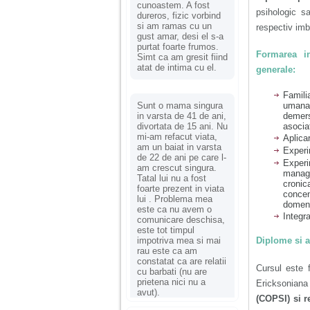
cunoastem. A fost
psihologic sa
dureros, fizic vorbind
si am ramas cu un
respectiv imbu
gust amar, desi el s-a
purtat foarte frumos.
Formarea i
Simt ca am gresit fiind
atat de intima cu el.
generale:
Familia
umana,
Sunt o mama singura
demer
in varsta de 41 de ani,
asocia
divortata de 15 ani. Nu
mi-am refacut viata,
Aplicar
am un baiat in varsta
Experi
de 22 de ani pe care l-
Experi
am crescut singura.
manage
Tatal lui nu a fost
cronica
foarte prezent in viata
concen
lui . Problema mea
domeni
este ca nu avem o
Integr
comunicare deschisa,
este tot timpul
impotriva mea si mai
Diplome si at
rau este ca am
constatat ca are relatii
Cursul este 
cu barbati (nu are
prietena nici nu a
Ericksonian
avut).
(COPSI) si r