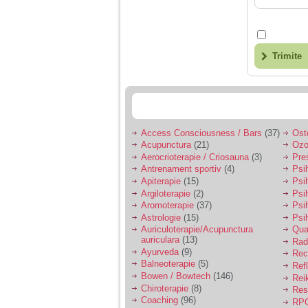
Trimite
Access Consciousness / Bars
(37)
Ost
Acupunctura
(21)
Ozo
Aerocrioterapie / Criosauna
(3)
Pre
Antrenament sportiv
(4)
Psih
Apiterapie
(15)
Psi
Argiloterapie
(2)
Psi
Aromoterapie
(37)
Psi
Astrologie
(15)
Psi
Auriculoterapie/Acupunctura
Qua
auriculara
(13)
Radi
Ayurveda
(9)
Rec
Balneoterapie
(5)
Ref
Bowen / Bowtech
(146)
Rei
Chiroterapie
(8)
Resp
Coaching
(96)
RPG