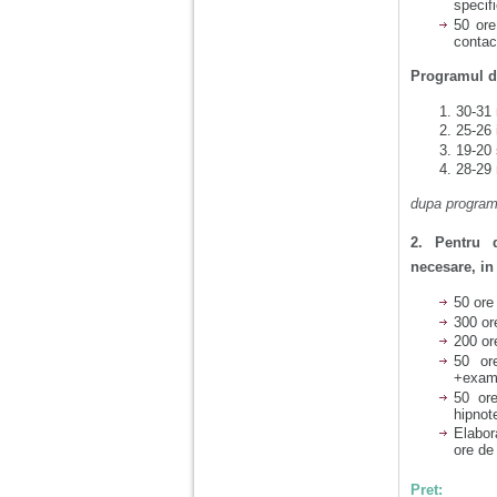
specifi
50 ore
contact
Am 14 ani si o mare
Programul de
problema. Acum 8 luni
am inceput o relatie
cu un baiat in varsta
30-31 
de 20 de ani, m-a
25-26 
cucerit cu vorbe dulci,
19-20 
cadouri, promisiuni de
28-29 
casatorie, asa ca m-
am culcat cu el si in
dupa program
scurt timp am ramas
insarcinata. El cand a
aflat a plecat in afara,
2. Pentru 
la munca, si a rupt
necesare, in
orice legatura cu
mine. Mama m-a batut
50 ore
si m-a jignit in ultimul
300 or
hal, ba chiar m-a fortat
200 ore
sa stau sa imi
introduca coada de
50 ore
mop in vagin.
+exam
50 ore
hipnot
Elabor
Am 20 ani si am avut
ore de
o viata foarte grea. O
familie care nu m-a
crescut cum trebuie,
Pret: