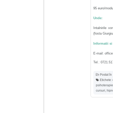
tata alcoolic, mai
nimanui nu ii pasa de
95 euro/modul 
mine. Din cauza asta
am inceput sa beau
alcool si am inceput
Unde:
sa ma culc cu barbati
pentru bani.
Intalnirile v
(fosta Giurgi
Informatii si
E-mail: offic
Tel.: 0721.51
Postat în
Etichete:
psihoterapie
cursuri
,
hip