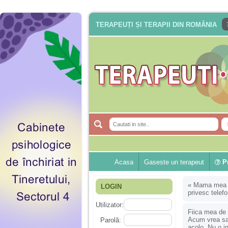
TERAPEUȚI ȘI TERAPII DIN ROMÂNIA
Acasa
Gaseste un terapeut
Pu
«
Mama mea nu
LOGIN
privesc telef
Utilizator:
Fiica mea de 4
Acum vrea sa
Parolă:
acolo. Nu o i