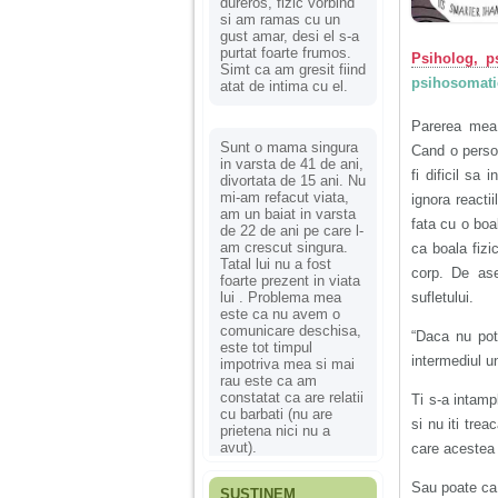
dureros, fizic vorbind
si am ramas cu un
gust amar, desi el s-a
purtat foarte frumos.
Psiholog, p
Simt ca am gresit fiind
psihosomati
atat de intima cu el.
Parerea me
Sunt o mama singura
Cand o persoa
in varsta de 41 de ani,
fi dificil sa
divortata de 15 ani. Nu
mi-am refacut viata,
ignora reactii
am un baiat in varsta
fata cu o boa
de 22 de ani pe care l-
am crescut singura.
ca boala fizi
Tatal lui nu a fost
corp. De ase
foarte prezent in viata
lui . Problema mea
sufletului.
este ca nu avem o
comunicare deschisa,
“Daca nu po
este tot timpul
intermediul u
impotriva mea si mai
rau este ca am
constatat ca are relatii
Ti s-a intamp
cu barbati (nu are
si nu iti tre
prietena nici nu a
avut).
care acestea i
Sau poate ca
SUSȚINEM