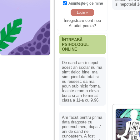
Aminteşte-ţi de mine
si nepotelul 1
Înregistrare cont nou
Ai uitat parola?
ÎNTREABĂ
PSIHOLOGUL
ONLINE
De cand am început
acest an scolar nu ma
simt deloc bine, ma
simt pierduta total si
nu reusesc sa ma
adun sub nicio forma.
Înainte eram o eleva
buna si am terminat
clasa a 11-a cu 9.96.
Am facut pentru prima
data dragoste cu
prietenul meu, dupa 7
ani de cand ne
cunoastem. A fost