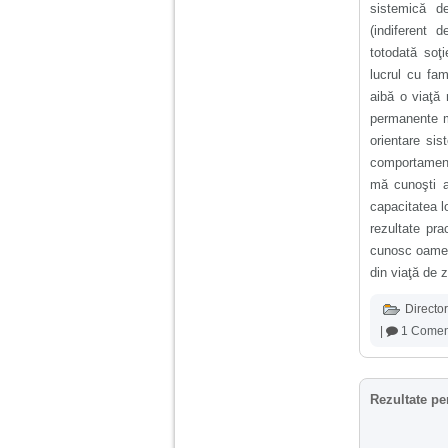
sistemică de
(indiferent 
totodată soţ
lucrul cu fam
aibă o viaţă 
permanente mo
orientare sis
comportamenta
mă cunoşti a
capacitatea l
rezultate pra
cunosc oameni
din viaţă de z
Director
|
1 Comen
Rezultate pe