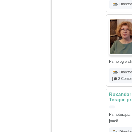
vreau sa stiu daca am
Director
nevoie de un psiholog
sau psihiatru.
Sunt casatorita, am
31 de ani si un copil in
varsta de 2 ani care
mi-e lumina ochilor.
De ceva timp simt ca
mi s-a adunat
oboseala, o oboseala
cronica de care nu pot
scapa si simt ca din
Psihologie cli
cauza ei nu pot
controla nervii si
Director
cateodata are copilul
de suferit.
|
2 Coment
Ruxandar C
Am o bariera peste
care nu pot trece:
Terapie pr
prietena mea a ramas
insarcinata cu o fata.
Am fost de comun
Psihoterapia 
acord sa facem un
joacă
copil, cu gandul ca e
baiat.
Director