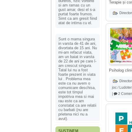
dureros, fizic vorbind
Terapie și con
si am ramas cu un
gust amar, desi el s-a
Director
purtat foarte frumos.
Simt ca am gresit fiind
atat de intima cu el.
Sunt o mama singura
in varsta de 41 de ani,
divortata de 15 ani. Nu
mi-am refacut viata,
am un baiat in varsta
de 22 de ani pe care l-
am crescut singura.
Tatal lui nu a fost
Psiholog clin
foarte prezent in viata
lui . Problema mea
Director
este ca nu avem o
comunicare deschisa,
joc / Ludote
este tot timpul
|
2 Coment
impotriva mea si mai
rau este ca am
constatat ca are relatii
cu barbati (nu are
prietena nici nu a
avut).
SUSȚINEM