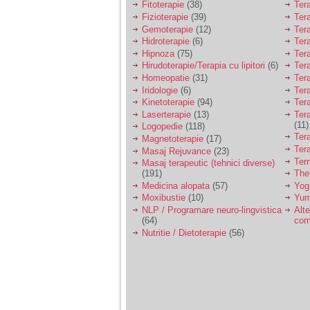
Fitoterapie
(38)
Ter
Fizioterapie
(39)
Ter
Gemoterapie
(12)
Ter
Hidroterapie
(6)
Ter
Hipnoza
(75)
Ter
Hirudoterapie/Terapia cu lipitori
(6)
Tera
Homeopatie
(31)
Ter
Iridologie
(6)
Tera
Kinetoterapie
(94)
Tera
Laserterapie
(13)
Tera
(11)
Logopedie
(118)
Ter
Magnetoterapie
(17)
Ter
Masaj Rejuvance
(23)
Ter
Masaj terapeutic (tehnici diverse)
(191)
The
Medicina alopata
(57)
Yog
Moxibustie
(10)
Yum
NLP / Programare neuro-lingvistica
Alte
(64)
com
Nutritie / Dietoterapie
(56)