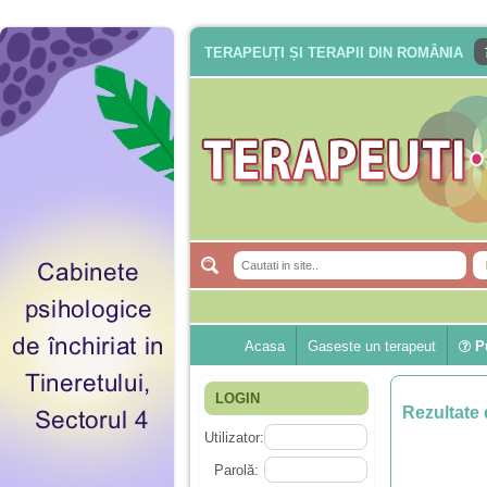
TERAPEUȚI ȘI TERAPII DIN ROMÂNIA
Acasa
Gaseste un terapeut
Pu
LOGIN
Rezultate 
Utilizator:
Parolă: