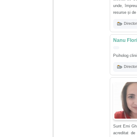
nimanui nu ii pasa de
mine. Din cauza asta
unde, împreu
am inceput sa beau
resurse și de
alcool si am inceput
sa ma culc cu barbati
pentru bani.
Director
Nanu Flori
Psiholog clin
Director
Sunt Emi Ghin
acreditat de