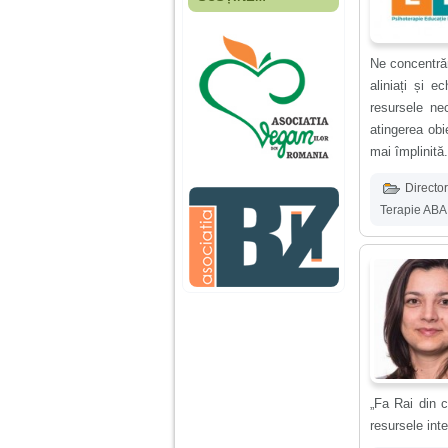
Fiica mea s-a nascut
cand eu aveam 17
ani, privind in urma
realizez cat de multe
Ne concentrăm
greseli am facut in
educatia si cresterea
aliniați și e
ei, am fost o mama
resursele ne
egoista, preocupata
de implinirea
atingerea obi
profesionala, cand ea
mai împlinită.
era mica am neglijat-
o, ba chiar am fost si
Director
agresiva, orice
greseala era taxata cu
Terapie ABA
o palma sau pedepse.
De 4 ani am o relatie
serioasa cu un barbat
in varsta de 32 de ani,
iar de aproximativ un
an jumate a inceput
sa se manifeste o
situatie care pe mine
ma deranjeaza.
„Fa Rai din c
resursele inte
Ma aflu aici pentru ca