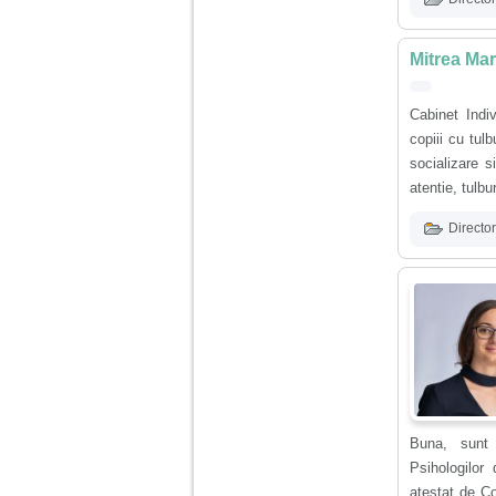
Am 14 ani si o mare
problema. Acum 8 luni
Mitrea Mar
am inceput o relatie
cu un baiat in varsta
de 20 de ani, m-a
Cabinet Indi
cucerit cu vorbe dulci,
cadouri, promisiuni de
copiii cu tulb
casatorie, asa ca m-
socializare s
am culcat cu el si in
scurt timp am ramas
atentie, tulb
insarcinata. El cand a
aflat a plecat in afara,
Director
la munca, si a rupt
orice legatura cu
mine. Mama m-a batut
si m-a jignit in ultimul
hal, ba chiar m-a fortat
sa stau sa imi
introduca coada de
mop in vagin.
Am 20 ani si am avut
o viata foarte grea. O
Buna, sunt 
familie care nu m-a
crescut cum trebuie,
Psihologilor
tata alcoolic, mai
atestat de Co