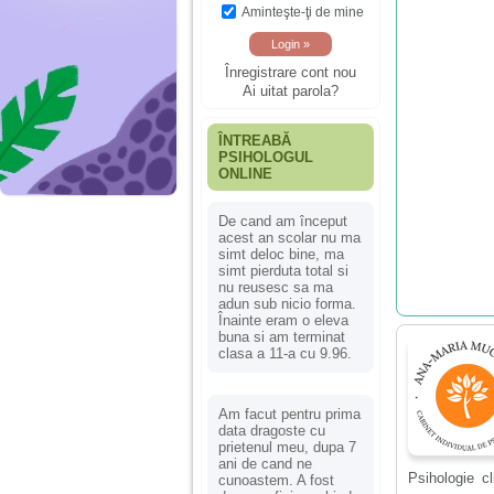
Aminteşte-ţi de mine
Înregistrare cont nou
Ai uitat parola?
ÎNTREABĂ
PSIHOLOGUL
ONLINE
De cand am început
acest an scolar nu ma
simt deloc bine, ma
simt pierduta total si
nu reusesc sa ma
adun sub nicio forma.
Înainte eram o eleva
buna si am terminat
clasa a 11-a cu 9.96.
Am facut pentru prima
data dragoste cu
prietenul meu, dupa 7
ani de cand ne
Psihologie cl
cunoastem. A fost