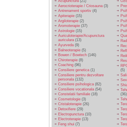
Acupunctura
(21)
Ozo
Aerocrioterapie / Criosauna
(3)
Pre
Antrenament sportiv
(4)
Psih
Apiterapie
(15)
Psi
Argiloterapie
(2)
Psi
Aromoterapie
(37)
Psi
Astrologie
(15)
Psi
Auriculoterapie/Acupunctura
Qua
auriculara
(13)
Radi
Ayurveda
(9)
Rec
Balneoterapie
(5)
Ref
Bowen / Bowtech
(146)
Rei
Chiroterapie
(8)
Resp
Coaching
(96)
RPG
Consiliere genetica
(1)
(5)
Consiliere pentru dezvoltare
Sal
personala
(132)
Sex
Consiliere psihologica
(82)
Shi
Consiliere vocationala
(54)
Teh
Constelatii familiale
(18)
(36)
Cosmetologie
(3)
Teh
Cristaloterapie
(26)
Ter
Detoxifiere
(29)
Ter
Electropunctura
(10)
Ter
Electroterapie
(13)
Ter
Feng shui
(7)
Tera