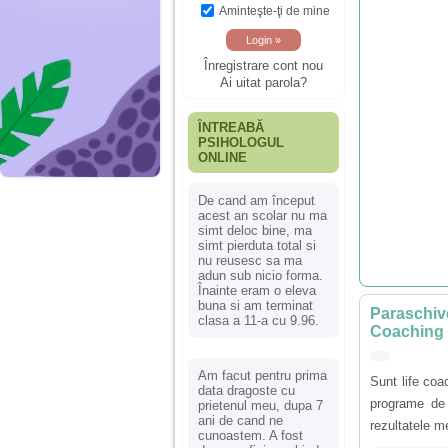
Aminteşte-ţi de mine
Înregistrare cont nou
Ai uitat parola?
ÎNTREABĂ
PSIHOLOGUL
ONLINE
De cand am început
acest an scolar nu ma
simt deloc bine, ma
simt pierduta total si
nu reusesc sa ma
adun sub nicio forma.
Înainte eram o eleva
buna si am terminat
Paraschiv
clasa a 11-a cu 9.96.
Coaching |
Am facut pentru prima
Sunt life coa
data dragoste cu
programe de 
prietenul meu, dupa 7
ani de cand ne
rezultatele m
cunoastem. A fost