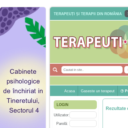
TERAPEUȚI ȘI TERAPII DIN ROMÂNIA
Acasa
Gaseste un terapeut
Pu
LOGIN
Rezultate 
Utilizator:
Parolă: