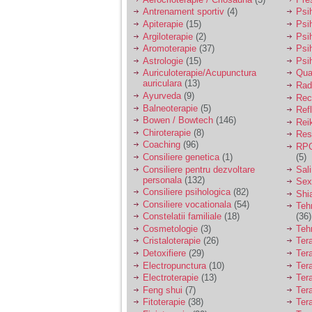
Antrenament sportiv
(4)
Psih
Apiterapie
(15)
Psi
Argiloterapie
(2)
Psi
Aromoterapie
(37)
Psi
Astrologie
(15)
Psi
Auriculoterapie/Acupunctura
Qua
auriculara
(13)
Radi
Ayurveda
(9)
Rec
Balneoterapie
(5)
Ref
Bowen / Bowtech
(146)
Rei
Chiroterapie
(8)
Resp
Coaching
(96)
RPG
Consiliere genetica
(1)
(5)
Consiliere pentru dezvoltare
Sal
personala
(132)
Sex
Consiliere psihologica
(82)
Shi
Consiliere vocationala
(54)
Teh
Constelatii familiale
(18)
(36)
Cosmetologie
(3)
Teh
Cristaloterapie
(26)
Ter
Detoxifiere
(29)
Ter
Electropunctura
(10)
Ter
Electroterapie
(13)
Ter
Feng shui
(7)
Tera
Fitoterapie
(38)
Ter