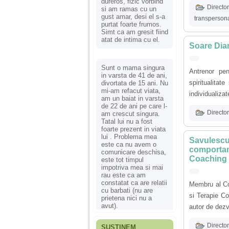
dureros, fizic vorbind
Director
si am ramas cu un
gust amar, desi el s-a
transperson
purtat foarte frumos.
Simt ca am gresit fiind
atat de intima cu el.
Soare Dian
Sunt o mama singura
Antrenor pe
in varsta de 41 de ani,
spiritualitat
divortata de 15 ani. Nu
mi-am refacut viata,
individualizat
am un baiat in varsta
de 22 de ani pe care l-
Director
am crescut singura.
Tatal lui nu a fost
foarte prezent in viata
lui . Problema mea
Savulescu 
este ca nu avem o
comportame
comunicare deschisa,
Coaching 
este tot timpul
impotriva mea si mai
rau este ca am
constatat ca are relatii
Membru al Col
cu barbati (nu are
si Terapie Co
prietena nici nu a
avut).
autor de dezv
Director
SUSȚINEM