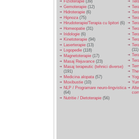
Fizioterapie
(39)
Ter
Gemoterapie
(12)
Ter
Hidroterapie
(6)
Ter
Hipnoza
(75)
Ter
Hirudoterapie/Terapia cu lipitori
(6)
Tera
Homeopatie
(31)
Ter
Iridologie
(6)
Tera
Kinetoterapie
(94)
Tera
Laserterapie
(13)
Tera
(11)
Logopedie
(118)
Ter
Magnetoterapie
(17)
Ter
Masaj Rejuvance
(23)
Ter
Masaj terapeutic (tehnici diverse)
(191)
The
Medicina alopata
(57)
Yog
Moxibustie
(10)
Yum
NLP / Programare neuro-lingvistica
Alte
(64)
com
Nutritie / Dietoterapie
(56)