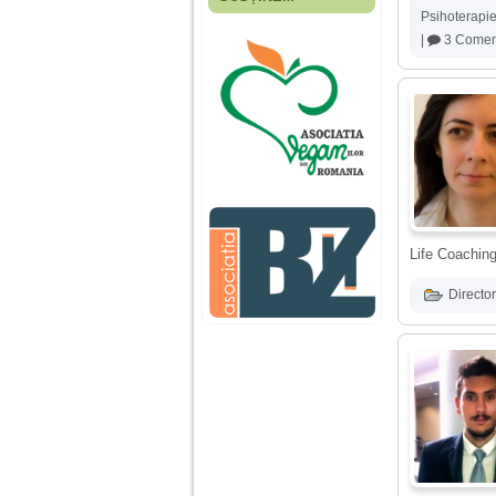
Fiica mea s-a nascut
Psihoterapi
cand eu aveam 17
|
3 Coment
ani, privind in urma
realizez cat de multe
greseli am facut in
educatia si cresterea
ei, am fost o mama
egoista, preocupata
de implinirea
profesionala, cand ea
era mica am neglijat-
o, ba chiar am fost si
agresiva, orice
greseala era taxata cu
o palma sau pedepse.
Life Coachin
Director
De 4 ani am o relatie
serioasa cu un barbat
in varsta de 32 de ani,
iar de aproximativ un
an jumate a inceput
sa se manifeste o
situatie care pe mine
ma deranjeaza.
Ma aflu aici pentru ca