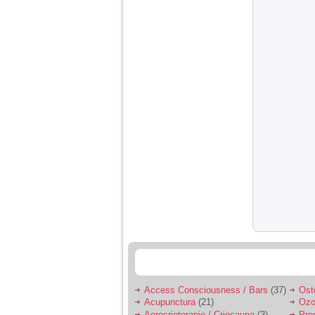
Access Consciousness / Bars
(37)
Ost
Acupunctura
(21)
Ozo
Aerocrioterapie / Criosauna
(3)
Pre