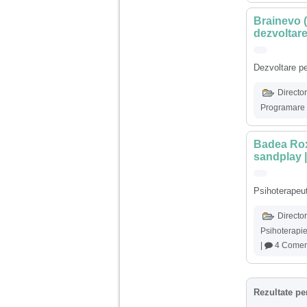
nimanui nu ii pasa de
mine. Din cauza asta
Brainevo 
am inceput sa beau
alcool si am inceput
dezvoltare
sa ma culc cu barbati
pentru bani.
Dezvoltare pe
Director
Programare n
Badea Roxa
sandplay |
Psihoterapeut
Director
Psihoterapi
|
4 Coment
Rezultate pe