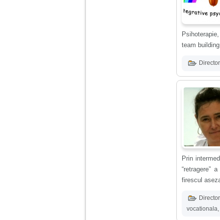
Am 14 ani si o mare
problema. Acum 8 luni
am inceput o relatie
Psihoterapie,
cu un baiat in varsta
team building
de 20 de ani, m-a
cucerit cu vorbe dulci,
cadouri, promisiuni de
Director
casatorie, asa ca m-
am culcat cu el si in
scurt timp am ramas
insarcinata. El cand a
aflat a plecat in afara,
la munca, si a rupt
orice legatura cu
mine. Mama m-a batut
si m-a jignit in ultimul
hal, ba chiar m-a fortat
sa stau sa imi
introduca coada de
mop in vagin.
Prin intermed
“retragere” a
firescul asezat
Am 20 ani si am avut
o viata foarte grea. O
familie care nu m-a
Director
crescut cum trebuie,
vocationala
tata alcoolic, mai