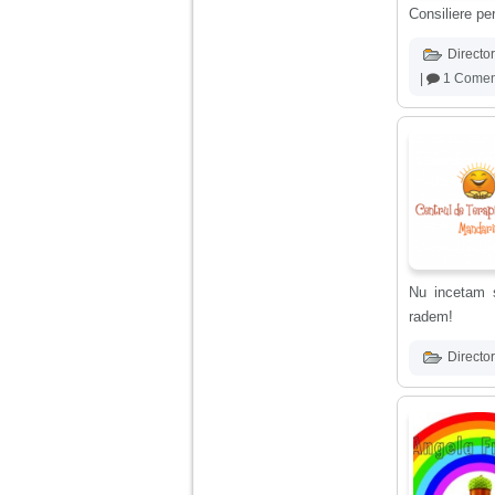
vreau sa stiu daca am
Consiliere per
nevoie de un psiholog
sau psihiatru.
Director
|
1 Comen
Sunt casatorita, am
31 de ani si un copil in
varsta de 2 ani care
mi-e lumina ochilor.
De ceva timp simt ca
mi s-a adunat
oboseala, o oboseala
cronica de care nu pot
scapa si simt ca din
cauza ei nu pot
controla nervii si
cateodata are copilul
Nu incetam 
de suferit.
radem!
Am o bariera peste
Director
care nu pot trece:
prietena mea a ramas
insarcinata cu o fata.
Am fost de comun
acord sa facem un
copil, cu gandul ca e
baiat.