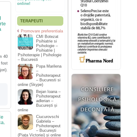
online!
l
TERAPEUTI
rte
a
Promovare preferentiala
CMI Botezat
Psihiatrie si
Psihologie –
Psihiatrie |
Psihoterapie | Psihologie
am 40
– Bucuresti
fost
Popa Marilena
ori).
–
Psihoterapeut
– Bucuresti si
online (Skype)
Bejan Ioana –
Psihoterapeut
adlerian –
București și
online
de
Ciucurovschi
Gabriela –
ca.
Psihoterapeut
– București
(Piața Victoriei) și online