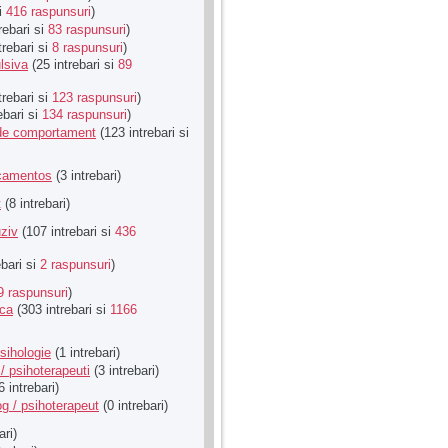
si
416 raspunsuri
)
rebari si
83 raspunsuri
)
trebari si
8 raspunsuri
)
lsiva
(25 intrebari si
89
trebari si
123 raspunsuri
)
ebari si
134 raspunsuri
)
u de comportament
(123 intrebari si
icamentos
(3 intrebari)
t
(8 intrebari)
ziv
(107 intrebari si
436
ebari si
2 raspunsuri
)
9 raspunsuri
)
ica
(303 intrebari si
1166
sihologie
(1 intrebari)
/ psihoterapeuti
(3 intrebari)
6 intrebari)
g / psihoterapeut
(0 intrebari)
ari)