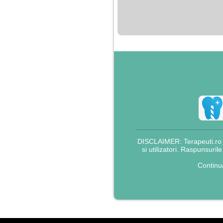
nimanui nu ii pasa de
mine. Din cauza asta
am inceput sa beau
alcool si am inceput
sa ma culc cu barbati
pentru bani.
DISCLAIMER: Terapeuti.ro nu
si utilizatori. Raspunsuril
Continu