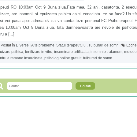
apeuti RO 10:03am Oct 9 Buna ziua,Fata mea, 32 ani, casatorita, 2 esecur
ilizare, are insomnii si epuizarea psihica ca si conecinta. ce sa faca? Un sf
 si voi pasa apoi adresa dv sa va contacteze personal.FC Psihoterapeut E
rea 10:08am Oct 9 Buna ziua, fata dumneavoastra are nevoie de psihotera
ru a [...]
Postat în
Diverse | Alte probleme
,
Sfatul terapeutului
,
Tulburari de somn
|
Etiche
uizare psihica
,
fertilizare in vitro
,
inseminare artificiala
,
insomnie tratament
,
metode
ntru a ramane insarcinata
,
psiholog online gratuit
,
tulburari de somn