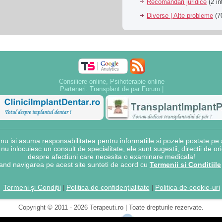
Recomandari juridice
(2 in
Diverse | Alte probleme
(70
Consiliere online, Psihoterapie online
Parteneri:
Transplant de par Forum
|
 isi asuma responsabilitatea pentru informatiile si pozele postate pe a
e nu inlocuiesc un consult de specialitate, ele sunt sugestii, directii de o
despre afectiuni care necesita o examinare medicala!
and navigarea pe acest site sunteti de acord cu
Termenii si Conditiile
Termeni şi Condiții
Politica de confidențialitate
Politica de cookie-uri
|
|
Copyright © 2011 - 2026 Terapeuti.ro | Toate drepturile rezervate.