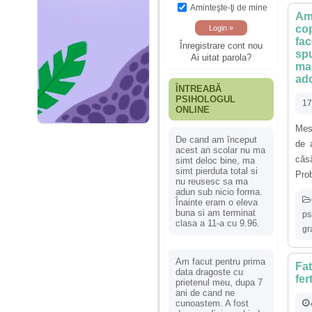
Aminteşte-ţi de mine
Am 
cop
fac
Înregistrare cont nou
spu
Ai uitat parola?
mar
ado
ÎNTREABĂ
PSIHOLOGUL
17
ONLINE
Mes
De cand am început
de 
acest an scolar nu ma
căsă
simt deloc bine, ma
simt pierduta total si
Prob
nu reusesc sa ma
adun sub nicio forma.
Înainte eram o eleva
buna si am terminat
ps
clasa a 11-a cu 9.96.
gr
Am facut pentru prima
Fat
data dragoste cu
fer
prietenul meu, dupa 7
ani de cand ne
cunoastem. A fost