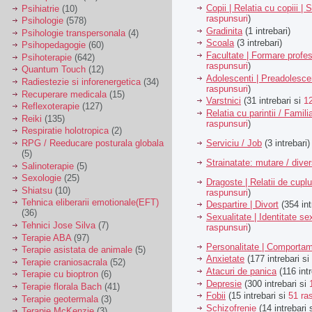
Copii | Relatia cu copiii | 
Psihiatrie
(10)
raspunsuri
)
Psihologie
(578)
Gradinita
(1 intrebari)
Psihologie transpersonala
(4)
Scoala
(3 intrebari)
Psihopedagogie
(60)
Facultate | Formare profes
Psihoterapie
(642)
raspunsuri
)
Quantum Touch
(12)
Adolescenti | Preadolesce
Radiestezie si inforenergetica
(34)
raspunsuri
)
Recuperare medicala
(15)
Varstnici
(31 intrebari si
1
Reflexoterapie
(127)
Relatia cu parintii / Famili
Reiki
(135)
raspunsuri
)
Respiratie holotropica
(2)
Serviciu / Job
(3 intrebari)
RPG / Reeducare posturala globala
(5)
Strainatate: mutare / dive
Salinoterapie
(5)
Sexologie
(25)
Dragoste | Relatii de cuplu
Shiatsu
(10)
raspunsuri
)
Tehnica eliberarii emotionale(EFT)
Despartire | Divort
(354 int
(36)
Sexualitate | Identitate se
Tehnici Jose Silva
(7)
raspunsuri
)
Terapie ABA
(97)
Personalitate | Comporta
Terapie asistata de animale
(5)
Anxietate
(177 intrebari si
Terapie craniosacrala
(52)
Atacuri de panica
(116 intr
Terapie cu bioptron
(6)
Depresie
(300 intrebari si
Terapie florala Bach
(41)
Fobii
(15 intrebari si
51 ra
Terapie geotermala
(3)
Schizofrenie
(14 intrebari 
Terapie McKenzie
(3)