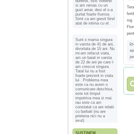
dureros, fizic vorbind
si am ramas cu un
Ter
gust amar, desi el s-a
fert
purtat foarte frumos.
Simt ca am gresit fiind
rog
atat de intima cu el.
Flo
pent
Sunt o mama singura
in varsta de 41 de ani,
divortata de 15 ani. Nu
ep
mi-am refacut viata,
pe
am un baiat in varsta
de 22 de ani pe care l-
am crescut singura.
Tatal lui nu a fost
foarte prezent in viata
lui . Problema mea
este ca nu avem o
comunicare deschisa,
este tot timpul
impotriva mea si mai
rau este ca am
constatat ca are relatii
cu barbati (nu are
prietena nici nu a
avut).
SUSȚINEM