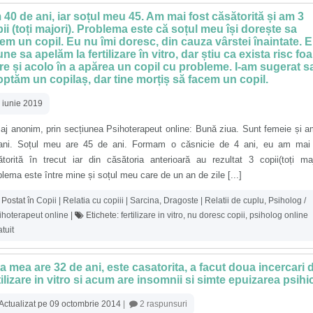
40 de ani, iar soțul meu 45. Am mai fost căsătorită și am 3
ii (toți majori). Problema este că soțul meu își dorește sa
em un copil. Eu nu îmi doresc, din cauza vârstei înaintate. E
ne sa apelăm la fertilizare în vitro, dar știu ca exista risc foa
e și acolo în a apărea un copil cu probleme. I-am sugerat s
ptăm un copilaș, dar tine morțiș să facem un copil.
 iunie 2019
aj anonim, prin secțiunea Psihoterapeut online: Bună ziua. Sunt femeie și 
ani. Soțul meu are 45 de ani. Formam o căsnicie de 4 ani, eu am mai 
torită în trecut iar din căsătoria anterioară au rezultat 3 copii(toți maj
lema este între mine și soțul meu care de un an de zile [...]
Postat în
Copii | Relatia cu copiii | Sarcina
,
Dragoste | Relatii de cuplu
,
Psiholog /
ihoterapeut online
|
Etichete:
fertilizare in vitro
,
nu doresc copii
,
psiholog online
atuit
a mea are 32 de ani, este casatorita, a facut doua incercari 
tilizare in vitro si acum are insomnii si simte epuizarea psihi
Actualizat pe 09 octombrie 2014
|
2 raspunsuri