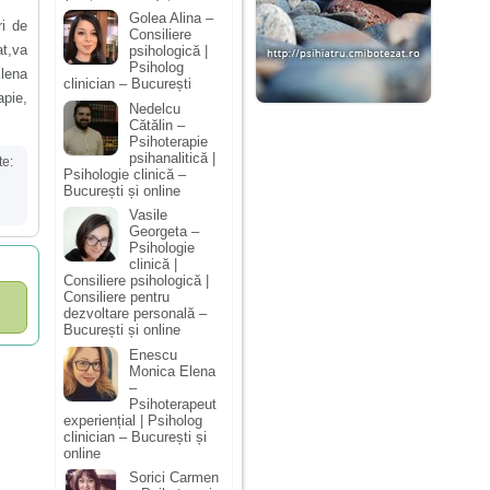
Golea Alina –
i de
Consiliere
at,va
psihologică |
Psiholog
lena
clinician – București
pie,
Nedelcu
Cătălin –
Psihoterapie
psihanalitică |
te:
Psihologie clinică –
București și online
Vasile
Georgeta –
Psihologie
clinică |
Consiliere psihologică |
Consiliere pentru
dezvoltare personală –
București și online
Enescu
Monica Elena
–
Psihoterapeut
experiențial | Psiholog
clinician – București și
online
Sorici Carmen