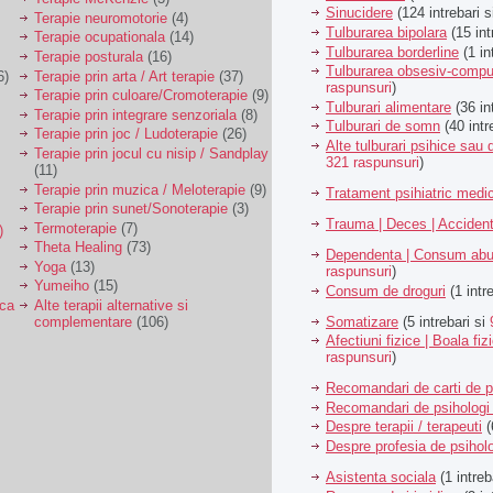
Sinucidere
(124 intrebari 
Terapie neuromotorie
(4)
Tulburarea bipolara
(15 int
Terapie ocupationala
(14)
Tulburarea borderline
(1 in
Terapie posturala
(16)
Tulburarea obsesiv-compu
6)
Terapie prin arta / Art terapie
(37)
raspunsuri
)
Terapie prin culoare/Cromoterapie
(9)
Tulburari alimentare
(36 in
Terapie prin integrare senzoriala
(8)
Tulburari de somn
(40 intr
Terapie prin joc / Ludoterapie
(26)
Alte tulburari psihice sa
Terapie prin jocul cu nisip / Sandplay
321 raspunsuri
)
(11)
Terapie prin muzica / Meloterapie
(9)
Tratament psihiatric med
Terapie prin sunet/Sonoterapie
(3)
Trauma | Deces | Acciden
Termoterapie
(7)
)
Theta Healing
(73)
Dependenta | Consum abu
Yoga
(13)
raspunsuri
)
Yumeiho
(15)
Consum de droguri
(1 intr
ica
Alte terapii alternative si
Somatizare
(5 intrebari si
complementare
(106)
Afectiuni fizice | Boala fiz
raspunsuri
)
Recomandari de carti de p
Recomandari de psihologi 
Despre terapii / terapeuti
(
Despre profesia de psiholo
Asistenta sociala
(1 intreb