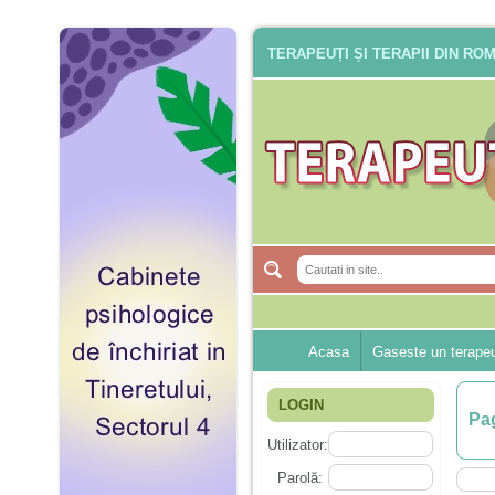
TERAPEUȚI ȘI TERAPII DIN RO
Acasa
Gaseste un terape
LOGIN
Pag
Utilizator:
Parolă: