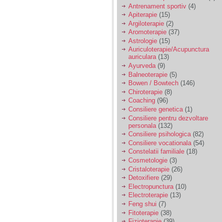
vreau sa stiu daca am
Antrenament sportiv
(4)
nevoie de un psiholog
Apiterapie
(15)
sau psihiatru.
Argiloterapie
(2)
Aromoterapie
(37)
Astrologie
(15)
Sunt casatorita, am
Auriculoterapie/Acupunctura
31 de ani si un copil in
auriculara
(13)
varsta de 2 ani care
mi-e lumina ochilor.
Ayurveda
(9)
De ceva timp simt ca
Balneoterapie
(5)
mi s-a adunat
Bowen / Bowtech
(146)
oboseala, o oboseala
Chiroterapie
(8)
cronica de care nu pot
Coaching
(96)
scapa si simt ca din
Consiliere genetica
(1)
cauza ei nu pot
controla nervii si
Consiliere pentru dezvoltare
cateodata are copilul
personala
(132)
de suferit.
Consiliere psihologica
(82)
Consiliere vocationala
(54)
Constelatii familiale
(18)
Am o bariera peste
Cosmetologie
(3)
care nu pot trece:
Cristaloterapie
(26)
prietena mea a ramas
Detoxifiere
(29)
insarcinata cu o fata.
Electropunctura
(10)
Am fost de comun
Electroterapie
(13)
acord sa facem un
copil, cu gandul ca e
Feng shui
(7)
baiat.
Fitoterapie
(38)
Fizioterapie
(39)