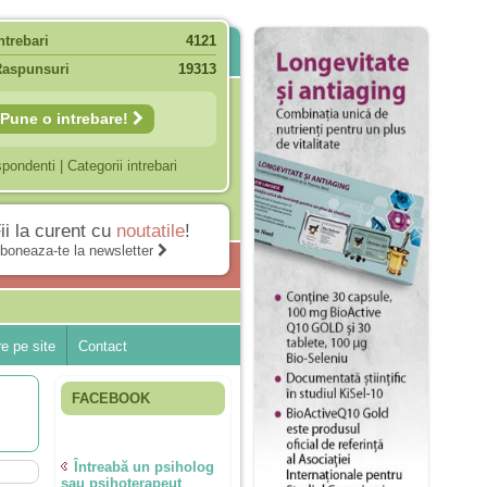
ntrebari
4121
Raspunsuri
19313
Pune o intrebare!
spondenti
|
Categorii intrebari
ii la curent cu
noutatile
!
boneaza-te la newsletter
e pe site
Contact
FACEBOOK
Întreabă un psiholog
sau psihoterapeut