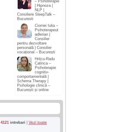
– Psihoterapie
| Hipnoza |
NLP |
Consiliere SleepTalk –
Bucuresti
Ciornei Iulia –
Psihoterapeut
adlerian |
Consilier
pentru dezvoltare
personală | Consilier
vocațional – București
Hrițcu-Radu
Catinca –
Psihoterapie
cognitiv-
comportamentală |
Schema Therapy |
Psihologie clinică –
București și online
Vezi toate
u
4121
intrebari
|