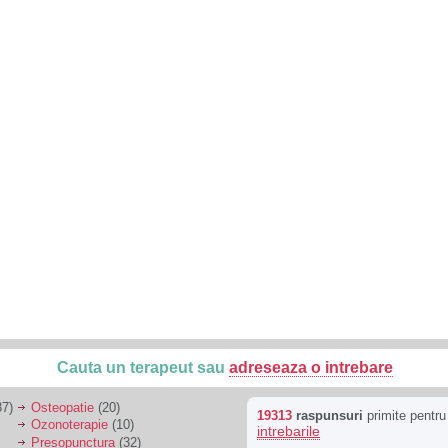
Cauta un terapeut sau
adreseaza o intrebare
7)
Osteopatie
(20)
19313
raspunsuri
primite pentr
Ozonoterapie
(10)
intrebarile
Presopunctura
(32)