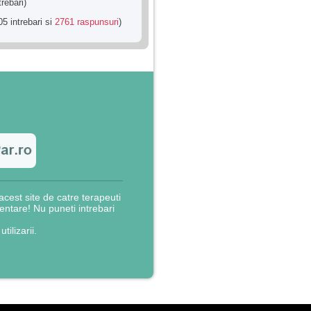
trebari)
5 intrebari si
2761 raspunsuri
)
cest site de catre terapeuti
rientare! Nu puneti intrebari
utilizarii.