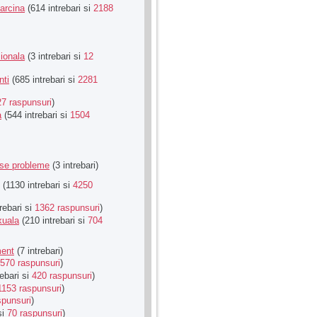
Sarcina
(614 intrebari si
2188
ionala
(3 intrebari si
12
nti
(685 intrebari si
2281
27 raspunsuri
)
a
(544 intrebari si
1504
rse probleme
(3 intrebari)
(1130 intrebari si
4250
rebari si
1362 raspunsuri
)
xuala
(210 intrebari si
704
ment
(7 intrebari)
570 raspunsuri
)
ebari si
420 raspunsuri
)
1153 raspunsuri
)
spunsuri
)
si
70 raspunsuri
)