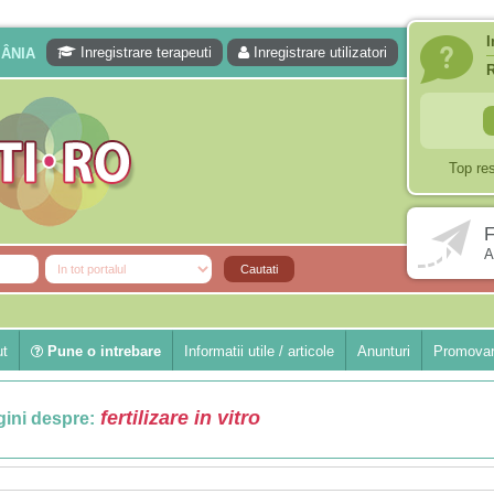
I
Inregistrare terapeuti
Inregistrare utilizatori
MÂNIA
Top re
F
A
ut
Pune o intrebare
Informatii utile / articole
Anunturi
Promovar
fertilizare in vitro
ini despre: