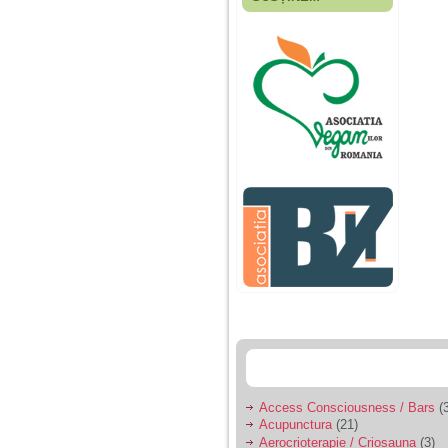
Fiica mea s-a nascut
cand eu aveam 17
ani, privind in urma
realizez cat de multe
greseli am facut in
educatia si cresterea
ei, am fost o mama
egoista, preocupata
de implinirea
profesionala, cand ea
era mica am neglijat-
o, ba chiar am fost si
agresiva, orice
greseala era taxata cu
o palma sau pedepse.
De 4 ani am o relatie
serioasa cu un barbat
in varsta de 32 de ani,
iar de aproximativ un
an jumate a inceput
sa se manifeste o
situatie care pe mine
ma deranjeaza.
Access Consciousness / Bars
(3
Acupunctura
(21)
Ma aflu aici pentru ca
Aerocrioterapie / Criosauna
(3)