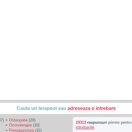
Cauta un terapeut sau
adreseaza o intrebare
7)
Osteopatie
(20)
19313
raspunsuri
primite pentr
Ozonoterapie
(10)
intrebarile
Presopunctura
(32)