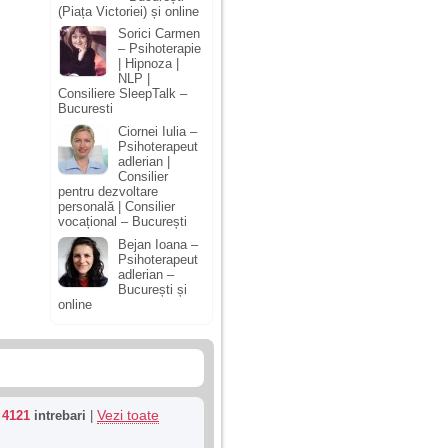
(Piața Victoriei) și online
Sorici Carmen
– Psihoterapie
| Hipnoza |
NLP |
Consiliere SleepTalk –
Bucuresti
Ciornei Iulia –
Psihoterapeut
adlerian |
Consilier
pentru dezvoltare
personală | Consilier
vocațional – București
Bejan Ioana –
Psihoterapeut
adlerian –
București și
online
Vezi toate
u
4121
intrebari
|