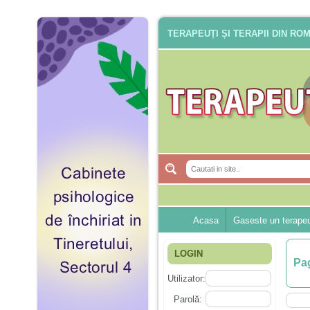
TERAPEUȚI ȘI TERAPII DIN RO
Acasa
Gaseste un terape
LOGIN
Pag
Utilizator:
Parolă: