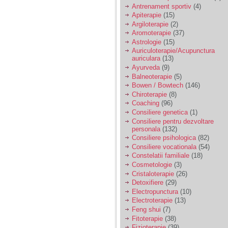
vreau sa stiu daca am
Antrenament sportiv
(4)
nevoie de un psiholog
Apiterapie
(15)
sau psihiatru.
Argiloterapie
(2)
Aromoterapie
(37)
Astrologie
(15)
Sunt casatorita, am
Auriculoterapie/Acupunctura
31 de ani si un copil in
auriculara
(13)
varsta de 2 ani care
mi-e lumina ochilor.
Ayurveda
(9)
De ceva timp simt ca
Balneoterapie
(5)
mi s-a adunat
Bowen / Bowtech
(146)
oboseala, o oboseala
Chiroterapie
(8)
cronica de care nu pot
Coaching
(96)
scapa si simt ca din
Consiliere genetica
(1)
cauza ei nu pot
controla nervii si
Consiliere pentru dezvoltare
cateodata are copilul
personala
(132)
de suferit.
Consiliere psihologica
(82)
Consiliere vocationala
(54)
Constelatii familiale
(18)
Am o bariera peste
Cosmetologie
(3)
care nu pot trece:
Cristaloterapie
(26)
prietena mea a ramas
Detoxifiere
(29)
insarcinata cu o fata.
Electropunctura
(10)
Am fost de comun
Electroterapie
(13)
acord sa facem un
copil, cu gandul ca e
Feng shui
(7)
baiat.
Fitoterapie
(38)
Fizioterapie
(39)