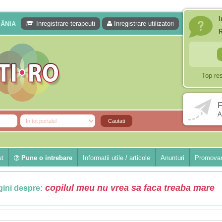
I
Inregistrare terapeuti
Inregistrare utilizatori
MÂNIA
Top re
F
A
ut
Pune o intrebare
Informatii utile / articole
Anunturi
Promovar
copilul meu nu vrea sa faca treaba mare
ini despre: