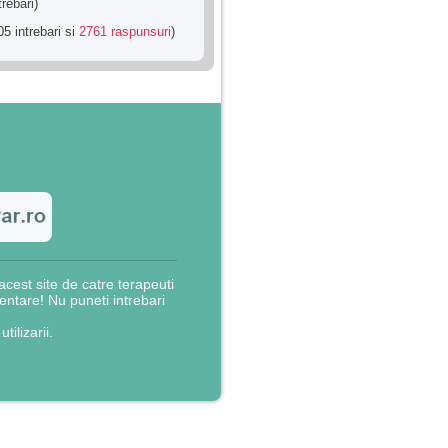
trebari)
5 intrebari si
2761 raspunsuri
)
cest site de catre terapeuti
rientare! Nu puneti intrebari
utilizarii.