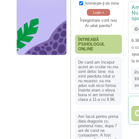
Aminteşte-ţi de mine
Am 
Nu 
spu
Înregistrare cont nou
Ai uitat parola?
ÎNTREABĂ
6:36
PSIHOLOGUL
o co
ONLINE
spu
la t
De cand am început
acest an scolar nu ma
simt deloc bine, ma
simt pierduta total si
Et
nu reusesc sa ma
ps
adun sub nicio forma.
Înainte eram o eleva
buna si am terminat
clasa a 11-a cu 9.96.
Am facut pentru prima
data dragoste cu
prietenul meu, dupa 7
ani de cand ne
cunoastem. A fost