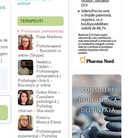
online!
va.
TERAPEUTI
Promovare preferentiala
Popa Marilena
ra de
–
Psihoterapeut
torii
– Bucuresti si
ungem
online (Skype)
.]
Nedelcu
Cătălin –
Psihoterapie
psihanalitică |
Psihologie clinică –
București și online
Golea Alina –
Consiliere
psihologică |
Psiholog
clinician – București
Enescu
Monica Elena
–
Psihoterapeut
experiențial | Psiholog