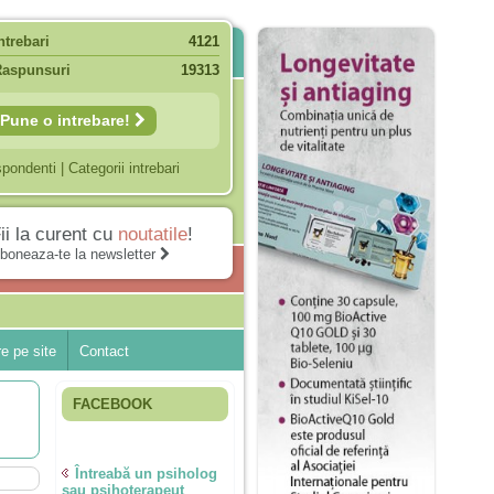
ntrebari
4121
Raspunsuri
19313
Pune o intrebare!
spondenti
|
Categorii intrebari
ii la curent cu
noutatile
!
boneaza-te la newsletter
e pe site
Contact
FACEBOOK
Întreabă un psiholog
sau psihoterapeut