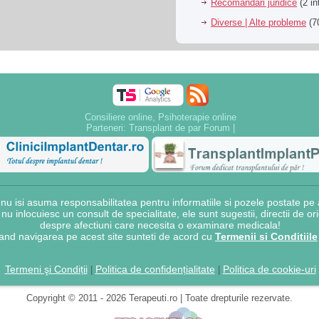
Recomandari juridice
(2 in
Diverse | Alte probleme
(70
Consiliere online, Psihoterapie online
Parteneri:
Transplant de par Forum
|
 isi asuma responsabilitatea pentru informatiile si pozele postate pe a
e nu inlocuiesc un consult de specialitate, ele sunt sugestii, directii de o
despre afectiuni care necesita o examinare medicala!
and navigarea pe acest site sunteti de acord cu
Termenii si Conditiile
Termeni şi Condiții
Politica de confidențialitate
Politica de cookie-uri
|
|
Copyright © 2011 - 2026 Terapeuti.ro | Toate drepturile rezervate.