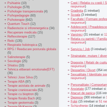
Copii | Relatia cu copiii | 
Psihiatrie
(10)
raspunsuri
)
Psihologie
(578)
Gradinita
(1 intrebari)
Psihologie transpersonala
(4)
Scoala
(3 intrebari)
Psihopedagogie
(60)
Facultate | Formare profes
Psihoterapie
(642)
raspunsuri
)
Quantum Touch
(12)
Adolescenti | Preadolesce
Radiestezie si inforenergetica
(34)
raspunsuri
)
Recuperare medicala
(15)
Varstnici
(31 intrebari si
1
Reflexoterapie
(127)
Relatia cu parintii / Famili
Reiki
(135)
raspunsuri
)
Respiratie holotropica
(2)
Serviciu / Job
(3 intrebari)
RPG / Reeducare posturala globala
(5)
Strainatate: mutare / dive
Salinoterapie
(5)
Sexologie
(25)
Dragoste | Relatii de cuplu
Shiatsu
(10)
raspunsuri
)
Tehnica eliberarii emotionale(EFT)
Despartire | Divort
(354 int
(36)
Sexualitate | Identitate se
Tehnici Jose Silva
(7)
raspunsuri
)
Terapie ABA
(97)
Personalitate | Comporta
Terapie asistata de animale
(5)
Anxietate
(177 intrebari si
Terapie craniosacrala
(52)
Atacuri de panica
(116 intr
Terapie cu bioptron
(6)
Depresie
(300 intrebari si
Terapie florala Bach
(41)
Fobii
(15 intrebari si
51 ra
Terapie geotermala
(3)
Schizofrenie
(14 intrebari 
Terapie McKenzie
(3)