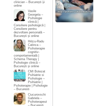
clinician – București și
online
Vasile
Georgeta –
Psihologie
clinică |
Consiliere psihologică |
Consiliere pentru
dezvoltare personală –
București și online
Hrițcu-Radu
Catinca –
Psihoterapie
cognitiv-
comportamentală |
Schema Therapy |
Psihologie clinică –
București și online
CMI Botezat
Psihiatrie si
Psihologie –
Psihiatrie |
Psihoterapie | Psihologie
– Bucuresti
Ciucurovschi
Gabriela –
Psihoterapeut
– București