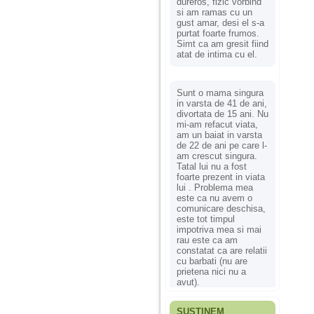
dureros, fizic vorbind
si am ramas cu un
gust amar, desi el s-a
purtat foarte frumos.
Simt ca am gresit fiind
atat de intima cu el.
Sunt o mama singura
in varsta de 41 de ani,
divortata de 15 ani. Nu
mi-am refacut viata,
am un baiat in varsta
de 22 de ani pe care l-
am crescut singura.
Tatal lui nu a fost
foarte prezent in viata
lui . Problema mea
este ca nu avem o
comunicare deschisa,
este tot timpul
impotriva mea si mai
rau este ca am
constatat ca are relatii
cu barbati (nu are
prietena nici nu a
avut).
SUSȚINEM