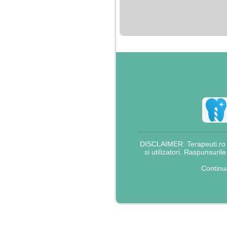
nimanui nu ii pasa de
mine. Din cauza asta
am inceput sa beau
alcool si am inceput
sa ma culc cu barbati
pentru bani.
DISCLAIMER: Terapeuti.ro nu
si utilizatori. Raspunsuril
Continu