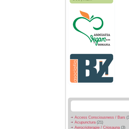
Fiica mea s-a nascut
cand eu aveam 17
ani, privind in urma
realizez cat de multe
greseli am facut in
educatia si cresterea
ei, am fost o mama
egoista, preocupata
de implinirea
profesionala, cand ea
era mica am neglijat-
o, ba chiar am fost si
agresiva, orice
greseala era taxata cu
o palma sau pedepse.
De 4 ani am o relatie
serioasa cu un barbat
in varsta de 32 de ani,
iar de aproximativ un
an jumate a inceput
sa se manifeste o
situatie care pe mine
ma deranjeaza.
Access Consciousness / Bars
(3
Acupunctura
(21)
Ma aflu aici pentru ca
Aerocrioterapie / Criosauna
(3)