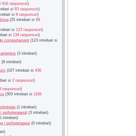
si
416 raspunsuri
)
rebari si
83 raspunsuri
)
trebari si
8 raspunsuri
)
lsiva
(25 intrebari si
89
trebari si
123 raspunsuri
)
ebari si
134 raspunsuri
)
u de comportament
(123 intrebari si
icamentos
(3 intrebari)
t
(8 intrebari)
ziv
(107 intrebari si
436
ebari si
2 raspunsuri
)
9 raspunsuri
)
ica
(303 intrebari si
1166
sihologie
(1 intrebari)
/ psihoterapeuti
(3 intrebari)
6 intrebari)
g / psihoterapeut
(0 intrebari)
ari)