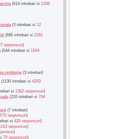
Sarcina
(614 intrebari si
2188
ionala
(3 intrebari si
12
nti
(685 intrebari si
2281
27 raspunsuri
)
a
(544 intrebari si
1504
rse probleme
(3 intrebari)
(1130 intrebari si
4250
rebari si
1362 raspunsuri
)
xuala
(210 intrebari si
704
ment
(7 intrebari)
570 raspunsuri
)
ebari si
420 raspunsuri
)
1153 raspunsuri
)
spunsuri
)
si
70 raspunsuri
)