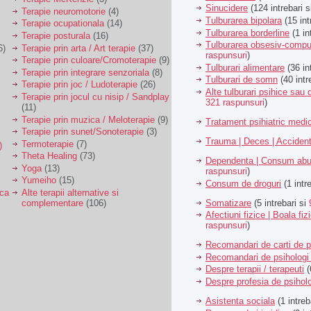
Sinucidere
(124 intrebari 
Terapie neuromotorie
(4)
Tulburarea bipolara
(15 int
Terapie ocupationala
(14)
Tulburarea borderline
(1 in
Terapie posturala
(16)
Tulburarea obsesiv-compu
6)
Terapie prin arta / Art terapie
(37)
raspunsuri
)
Terapie prin culoare/Cromoterapie
(9)
Tulburari alimentare
(36 in
Terapie prin integrare senzoriala
(8)
Tulburari de somn
(40 intr
Terapie prin joc / Ludoterapie
(26)
Alte tulburari psihice sa
Terapie prin jocul cu nisip / Sandplay
321 raspunsuri
)
(11)
Terapie prin muzica / Meloterapie
(9)
Tratament psihiatric med
Terapie prin sunet/Sonoterapie
(3)
Trauma | Deces | Acciden
Termoterapie
(7)
)
Theta Healing
(73)
Dependenta | Consum abu
Yoga
(13)
raspunsuri
)
Yumeiho
(15)
Consum de droguri
(1 intr
ica
Alte terapii alternative si
Somatizare
(5 intrebari si
complementare
(106)
Afectiuni fizice | Boala fiz
raspunsuri
)
Recomandari de carti de p
Recomandari de psihologi 
Despre terapii / terapeuti
(
Despre profesia de psiholo
Asistenta sociala
(1 intreb