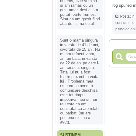
dureros, fizic vorbind
rog spuneti m
si am ramas cu un
gust amar, desi el s-a
purtat foarte frumos.
Postat în
Simt ca am gresit fiind
consumul de
atat de intima cu el.
psiholog onl
Sunt o mama singura
in varsta de 41 de ani,
divortata de 15 ani. Nu
mi-am refacut viata,
am un baiat in varsta
de 22 de ani pe care l-
am crescut singura.
Tatal lui nu a fost
foarte prezent in viata
lui . Problema mea
este ca nu avem o
comunicare deschisa,
este tot timpul
impotriva mea si mai
rau este ca am
constatat ca are relatii
cu barbati (nu are
prietena nici nu a
avut).
SUSȚINEM