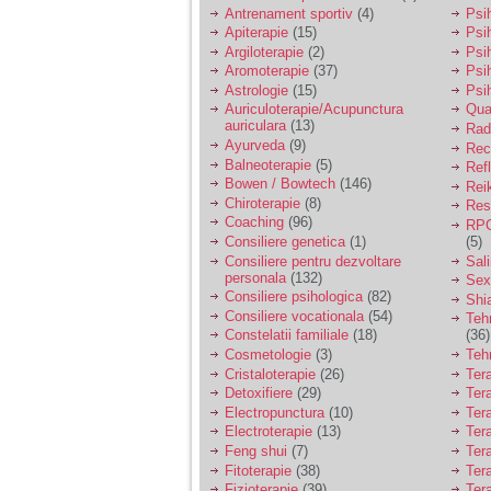
vreau sa stiu daca am
Antrenament sportiv
(4)
Psih
nevoie de un psiholog
Apiterapie
(15)
Psi
sau psihiatru.
Argiloterapie
(2)
Psi
Aromoterapie
(37)
Psi
Astrologie
(15)
Psi
Sunt casatorita, am
Auriculoterapie/Acupunctura
Qua
31 de ani si un copil in
auriculara
(13)
varsta de 2 ani care
Radi
mi-e lumina ochilor.
Ayurveda
(9)
Rec
De ceva timp simt ca
Balneoterapie
(5)
Ref
mi s-a adunat
Bowen / Bowtech
(146)
Rei
oboseala, o oboseala
Chiroterapie
(8)
Resp
cronica de care nu pot
Coaching
(96)
RPG
scapa si simt ca din
Consiliere genetica
(1)
(5)
cauza ei nu pot
controla nervii si
Consiliere pentru dezvoltare
Sal
cateodata are copilul
personala
(132)
Sex
de suferit.
Consiliere psihologica
(82)
Shi
Consiliere vocationala
(54)
Teh
Constelatii familiale
(18)
(36)
Am o bariera peste
Cosmetologie
(3)
Teh
care nu pot trece:
Cristaloterapie
(26)
Ter
prietena mea a ramas
Detoxifiere
(29)
Ter
insarcinata cu o fata.
Electropunctura
(10)
Ter
Am fost de comun
Electroterapie
(13)
Ter
acord sa facem un
copil, cu gandul ca e
Feng shui
(7)
Tera
baiat.
Fitoterapie
(38)
Ter
Fizioterapie
(39)
Ter