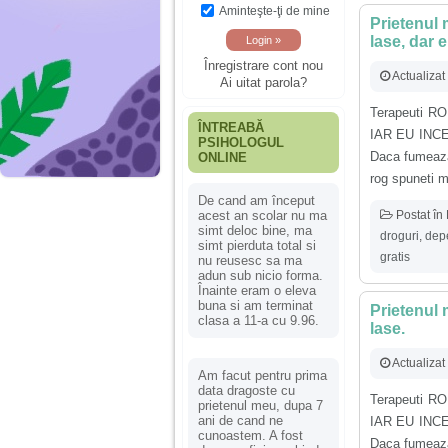
Aminteşte-ţi de mine
Prietenul 
lase, dar 
Înregistrare cont nou
Actualizat
Ai uitat parola?
Terapeuti 
ÎNTREABĂ
IAR EU INC
PSIHOLOGUL
Daca fumeaza
ONLINE
rog spuneti m
De cand am început
Postat în
acest an scolar nu ma
simt deloc bine, ma
droguri
,
dep
simt pierduta total si
gratis
nu reusesc sa ma
adun sub nicio forma.
Înainte eram o eleva
buna si am terminat
Prietenul 
clasa a 11-a cu 9.96.
lase.
Actualizat
Am facut pentru prima
data dragoste cu
Terapeuti 
prietenul meu, dupa 7
ani de cand ne
IAR EU INC
cunoastem. A fost
Daca fumeaza