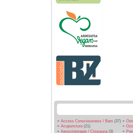
Fiica mea s-a nascut
cand eu aveam 17
ani, privind in urma
realizez cat de multe
greseli am facut in
educatia si cresterea
ei, am fost o mama
egoista, preocupata
de implinirea
profesionala, cand ea
era mica am neglijat-
o, ba chiar am fost si
agresiva, orice
greseala era taxata cu
o palma sau pedepse.
De 4 ani am o relatie
serioasa cu un barbat
in varsta de 32 de ani,
iar de aproximativ un
an jumate a inceput
sa se manifeste o
situatie care pe mine
ma deranjeaza.
Access Consciousness / Bars
(37)
Ost
Acupunctura
(21)
Ozo
Ma aflu aici pentru ca
Aerocrioterapie / Criosauna
(3)
Pre