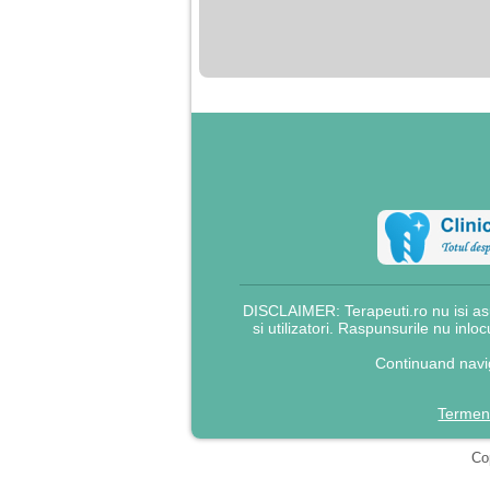
nimanui nu ii pasa de
mine. Din cauza asta
am inceput sa beau
alcool si am inceput
sa ma culc cu barbati
pentru bani.
DISCLAIMER: Terapeuti.ro nu isi asu
si utilizatori. Raspunsurile nu inlo
Continuand navig
Termeni
Cop