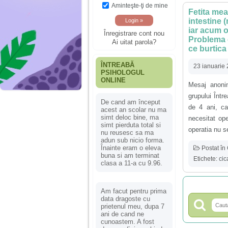
Aminteşte-ţi de mine
Fetita mea
intestine (
iar acum o
Înregistrare cont nou
Problema e
Ai uitat parola?
ce burtica 
ÎNTREABĂ
23 ianuarie
PSIHOLOGUL
ONLINE
Mesaj anonim
grupului Într
De cand am început
de 4 ani, ca
acest an scolar nu ma
simt deloc bine, ma
necesitat ope
simt pierduta total si
operatia nu se
nu reusesc sa ma
adun sub nicio forma.
Înainte eram o eleva
Postat în
buna si am terminat
Etichete:
cic
clasa a 11-a cu 9.96.
Am facut pentru prima
data dragoste cu
prietenul meu, dupa 7
ani de cand ne
cunoastem. A fost