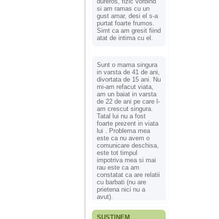
dureros, fizic vorbind
si am ramas cu un
gust amar, desi el s-a
purtat foarte frumos.
Simt ca am gresit fiind
atat de intima cu el.
Sunt o mama singura
in varsta de 41 de ani,
divortata de 15 ani. Nu
mi-am refacut viata,
am un baiat in varsta
de 22 de ani pe care l-
am crescut singura.
Tatal lui nu a fost
foarte prezent in viata
lui . Problema mea
este ca nu avem o
comunicare deschisa,
este tot timpul
impotriva mea si mai
rau este ca am
constatat ca are relatii
cu barbati (nu are
prietena nici nu a
avut).
SUSȚINEM