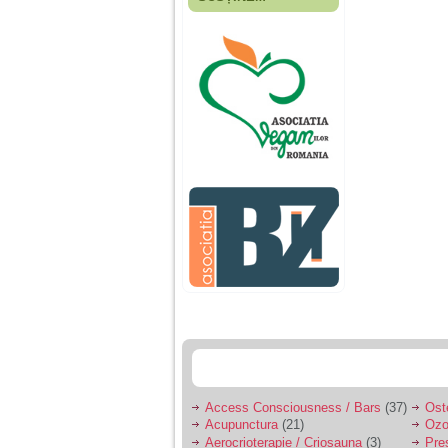
Fiica mea s-a nascut
cand eu aveam 17
ani, privind in urma
realizez cat de multe
greseli am facut in
educatia si cresterea
ei, am fost o mama
egoista, preocupata
de implinirea
profesionala, cand ea
era mica am neglijat-
o, ba chiar am fost si
agresiva, orice
greseala era taxata cu
o palma sau pedepse.
De 4 ani am o relatie
serioasa cu un barbat
in varsta de 32 de ani,
iar de aproximativ un
an jumate a inceput
sa se manifeste o
situatie care pe mine
ma deranjeaza.
Access Consciousness / Bars
(37)
Ost
Acupunctura
(21)
Ozo
Ma aflu aici pentru ca
Aerocrioterapie / Criosauna
(3)
Pre