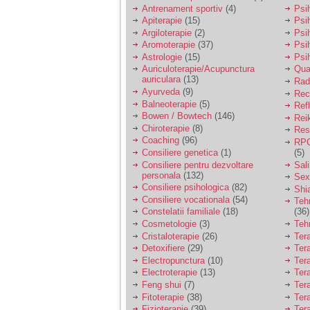
vreau sa stiu daca am
Antrenament sportiv
(4)
Psih
nevoie de un psiholog
Apiterapie
(15)
Psi
sau psihiatru.
Argiloterapie
(2)
Psi
Aromoterapie
(37)
Psi
Astrologie
(15)
Psi
Sunt casatorita, am
Auriculoterapie/Acupunctura
Qua
31 de ani si un copil in
auriculara
(13)
varsta de 2 ani care
Radi
mi-e lumina ochilor.
Ayurveda
(9)
Rec
De ceva timp simt ca
Balneoterapie
(5)
Ref
mi s-a adunat
Bowen / Bowtech
(146)
Rei
oboseala, o oboseala
Chiroterapie
(8)
Resp
cronica de care nu pot
Coaching
(96)
RPG
scapa si simt ca din
Consiliere genetica
(1)
(5)
cauza ei nu pot
controla nervii si
Consiliere pentru dezvoltare
Sal
cateodata are copilul
personala
(132)
Sex
de suferit.
Consiliere psihologica
(82)
Shi
Consiliere vocationala
(54)
Teh
Constelatii familiale
(18)
(36)
Am o bariera peste
Cosmetologie
(3)
Teh
care nu pot trece:
Cristaloterapie
(26)
Ter
prietena mea a ramas
Detoxifiere
(29)
Ter
insarcinata cu o fata.
Electropunctura
(10)
Ter
Am fost de comun
Electroterapie
(13)
Ter
acord sa facem un
copil, cu gandul ca e
Feng shui
(7)
Tera
baiat.
Fitoterapie
(38)
Ter
Fizioterapie
(39)
Ter