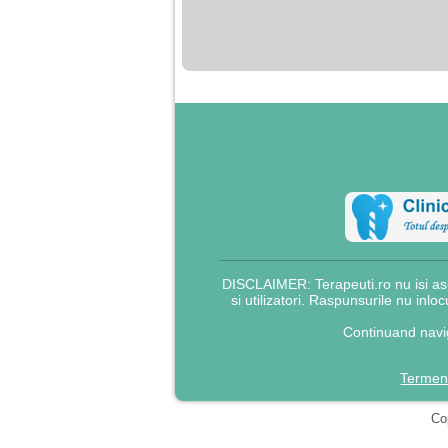
nimanui nu ii pasa de
mine. Din cauza asta
am inceput sa beau
alcool si am inceput
sa ma culc cu barbati
pentru bani.
DISCLAIMER: Terapeuti.ro nu isi asu
si utilizatori. Raspunsurile nu inlo
Continuand navig
Termeni
Cop