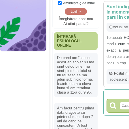
Aminteşte-ţi de mine
Sunt indig
In momentu
parul in 
Înregistrare cont nou
Ai uitat parola?
Actualiza
ÎNTREABĂ
Terapeuti R
PSIHOLOGUL
modul cum mi-
ONLINE
exact la per
deranjeaza e
De cand am început
acest an scolar nu ma
parul in cap…
simt deloc bine, ma
simt pierduta total si
Postat în
nu reusesc sa ma
adun sub nicio forma.
adolescenti
Înainte eram o eleva
buna si am terminat
clasa a 11-a cu 9.96.
Am facut pentru prima
data dragoste cu
prietenul meu, dupa 7
ani de cand ne
cunoastem. A fost