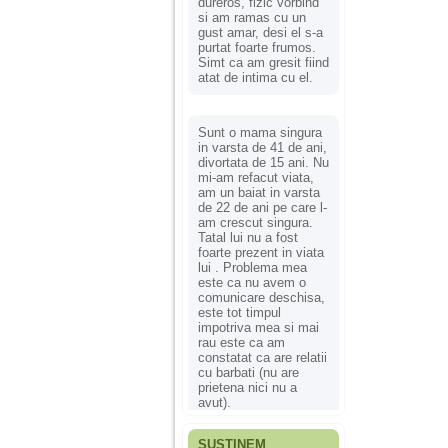
dureros, fizic vorbind
si am ramas cu un
gust amar, desi el s-a
purtat foarte frumos.
Simt ca am gresit fiind
atat de intima cu el.
Sunt o mama singura
in varsta de 41 de ani,
divortata de 15 ani. Nu
mi-am refacut viata,
am un baiat in varsta
de 22 de ani pe care l-
am crescut singura.
Tatal lui nu a fost
foarte prezent in viata
lui . Problema mea
este ca nu avem o
comunicare deschisa,
este tot timpul
impotriva mea si mai
rau este ca am
constatat ca are relatii
cu barbati (nu are
prietena nici nu a
avut).
SUSȚINEM