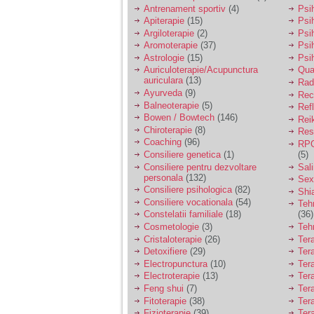
vreau sa stiu daca am
Antrenament sportiv
(4)
Psih
nevoie de un psiholog
Apiterapie
(15)
Psi
sau psihiatru.
Argiloterapie
(2)
Psi
Aromoterapie
(37)
Psi
Astrologie
(15)
Psi
Sunt casatorita, am
Auriculoterapie/Acupunctura
Qua
31 de ani si un copil in
auriculara
(13)
varsta de 2 ani care
Radi
mi-e lumina ochilor.
Ayurveda
(9)
Rec
De ceva timp simt ca
Balneoterapie
(5)
Ref
mi s-a adunat
Bowen / Bowtech
(146)
Rei
oboseala, o oboseala
Chiroterapie
(8)
Resp
cronica de care nu pot
Coaching
(96)
RPG
scapa si simt ca din
Consiliere genetica
(1)
(5)
cauza ei nu pot
controla nervii si
Consiliere pentru dezvoltare
Sal
cateodata are copilul
personala
(132)
Sex
de suferit.
Consiliere psihologica
(82)
Shi
Consiliere vocationala
(54)
Teh
Constelatii familiale
(18)
(36)
Am o bariera peste
Cosmetologie
(3)
Teh
care nu pot trece:
Cristaloterapie
(26)
Ter
prietena mea a ramas
Detoxifiere
(29)
Ter
insarcinata cu o fata.
Electropunctura
(10)
Ter
Am fost de comun
Electroterapie
(13)
Ter
acord sa facem un
copil, cu gandul ca e
Feng shui
(7)
Tera
baiat.
Fitoterapie
(38)
Ter
Fizioterapie
(39)
Ter