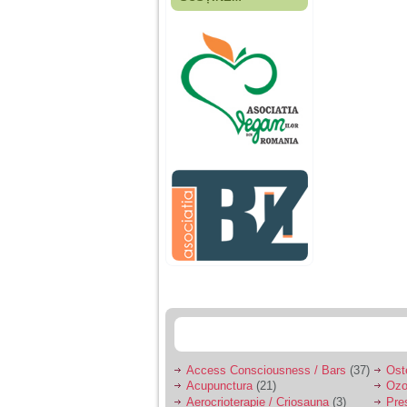
Fiica mea s-a nascut
cand eu aveam 17
ani, privind in urma
realizez cat de multe
greseli am facut in
educatia si cresterea
ei, am fost o mama
egoista, preocupata
de implinirea
profesionala, cand ea
era mica am neglijat-
o, ba chiar am fost si
agresiva, orice
greseala era taxata cu
o palma sau pedepse.
De 4 ani am o relatie
serioasa cu un barbat
in varsta de 32 de ani,
iar de aproximativ un
an jumate a inceput
sa se manifeste o
situatie care pe mine
ma deranjeaza.
Access Consciousness / Bars
(37)
Ost
Acupunctura
(21)
Ozo
Ma aflu aici pentru ca
Aerocrioterapie / Criosauna
(3)
Pre