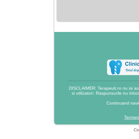
nimanui nu ii pasa de
mine. Din cauza asta
am inceput sa beau
alcool si am inceput
sa ma culc cu barbati
pentru bani.
DISCLAIMER: Terapeuti.ro nu isi asu
si utilizatori. Raspunsurile nu inlo
Continuand navig
Termeni
Cop