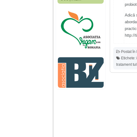
Fiica mea s-a nascut
probiot
cand eu aveam 17
ani, privind in urma
Adică 
realizez cat de multe
greseli am facut in
aborda
educatia si cresterea
practi
ei, am fost o mama
egoista, preocupata
http://
de implinirea
profesionala, cand ea
era mica am neglijat-
Postat în
o, ba chiar am fost si
agresiva, orice
Etichete:
greseala era taxata cu
tratament tu
o palma sau pedepse.
De 4 ani am o relatie
serioasa cu un barbat
in varsta de 32 de ani,
iar de aproximativ un
an jumate a inceput
sa se manifeste o
situatie care pe mine
ma deranjeaza.
Ma aflu aici pentru ca