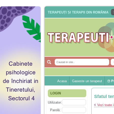
TERAPEUȚI ȘI TERAPII DIN ROMÂNIA
Acasa
Gaseste un terapeut
Pu
LOGIN
Sfatul te
Utilizator:
Vezi toate i
Parolă: