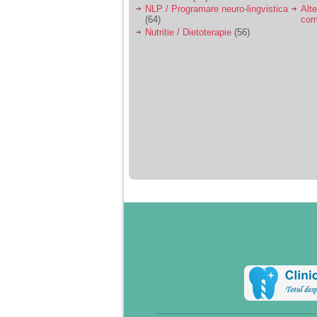
NLP / Programare neuro-lingvistica
Alte
(64)
com
Nutritie / Dietoterapie
(56)