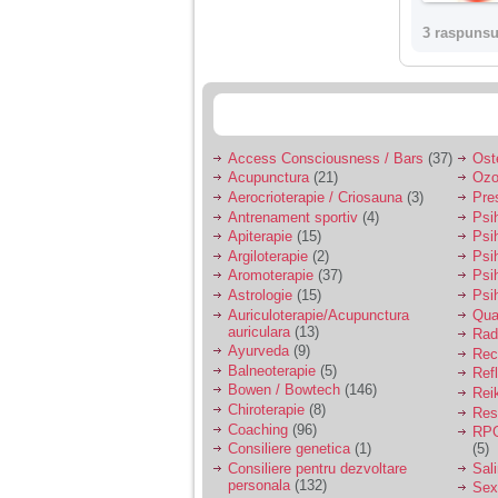
nimanui nu ii pasa de
mine. Din cauza asta
3 raspunsu
am inceput sa beau
alcool si am inceput
sa ma culc cu barbati
pentru bani.
Access Consciousness / Bars
(37)
Ost
Acupunctura
(21)
Ozo
Aerocrioterapie / Criosauna
(3)
Pre
Antrenament sportiv
(4)
Psih
Apiterapie
(15)
Psi
Argiloterapie
(2)
Psi
Aromoterapie
(37)
Psi
Astrologie
(15)
Psi
Auriculoterapie/Acupunctura
Qua
auriculara
(13)
Radi
Ayurveda
(9)
Rec
Balneoterapie
(5)
Ref
Bowen / Bowtech
(146)
Rei
Chiroterapie
(8)
Resp
Coaching
(96)
RPG
Consiliere genetica
(1)
(5)
Consiliere pentru dezvoltare
Sal
personala
(132)
Sex