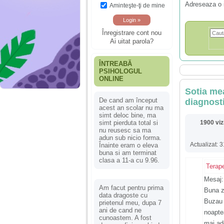
Adreseaza o 
Aminteşte-ţi de mine
Înregistrare cont nou
Ai uitat parola?
ÎNTREABĂ
PSIHOLOGUL
ONLINE
Sotia mea
De cand am început
diagnosti
acest an scolar nu ma
simt deloc bine, ma
simt pierduta total si
1900 viz
nu reusesc sa ma
adun sub nicio forma.
Actualizat: 
Înainte eram o eleva
buna si am terminat
clasa a 11-a cu 9.96.
Terap
Mesaj:
Am facut pentru prima
Buna z
data dragoste cu
Buzau a
prietenul meu, dupa 7
ani de cand ne
noapte
cunoastem. A fost
mai ad