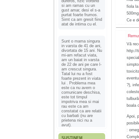
dureros, fizic vorbind
si am ramas cu un
fiola l
gust amar, desi el s-a
500mg 
purtat foarte frumos.
Simt ca am gresit fiind
Ce e d
atat de intima cu el.
Remu
Sunt o mama singura
Vă rec
in varsta de 41 de ani,
divortata de 15 ani. Nu
http://
mi-am refacut viata,
specia
am un baiat in varsta
de 22 de ani pe care l-
simpto
am crescut singura.
toxicit
Tatal lui nu a fost
eventua
foarte prezent in viata
lui . Problema mea
?), inf
este ca nu avem o
coleste
comunicare deschisa,
este tot timpul
tulbură
impotriva mea si mai
boala 
rau este ca am
constatat ca are relatii
cu barbati (nu are
Apoi, p
prietena nici nu a
posibil
avut).
: omeg
Comple
SUSȚINEM