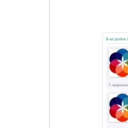
vreau sa stiu daca am
nevoie de un psiholog
sau psihiatru.
Sunt casatorita, am
31 de ani si un copil in
varsta de 2 ani care
mi-e lumina ochilor.
S-ar putea 
De ceva timp simt ca
mi s-a adunat
oboseala, o oboseala
cronica de care nu pot
scapa si simt ca din
cauza ei nu pot
controla nervii si
cateodata are copilul
de suferit.
7 raspunsu
Am o bariera peste
care nu pot trece:
prietena mea a ramas
insarcinata cu o fata.
Am fost de comun
acord sa facem un
copil, cu gandul ca e
baiat.