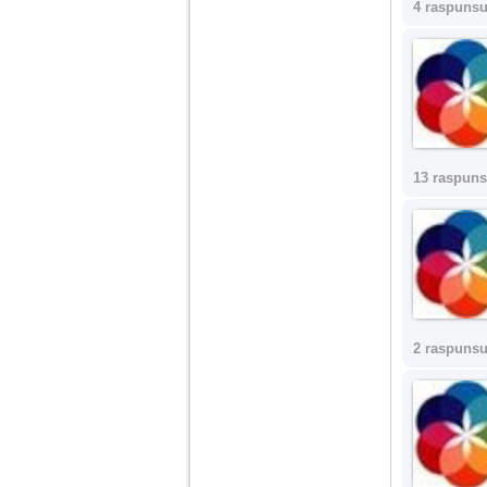
4 raspunsu
Am 14 ani si o mare
problema. Acum 8 luni
am inceput o relatie
cu un baiat in varsta
de 20 de ani, m-a
cucerit cu vorbe dulci,
cadouri, promisiuni de
casatorie, asa ca m-
am culcat cu el si in
13 raspuns
scurt timp am ramas
insarcinata. El cand a
aflat a plecat in afara,
la munca, si a rupt
orice legatura cu
mine. Mama m-a batut
si m-a jignit in ultimul
hal, ba chiar m-a fortat
sa stau sa imi
introduca coada de
mop in vagin.
2 raspunsu
Am 20 ani si am avut
o viata foarte grea. O
familie care nu m-a
crescut cum trebuie,
tata alcoolic, mai