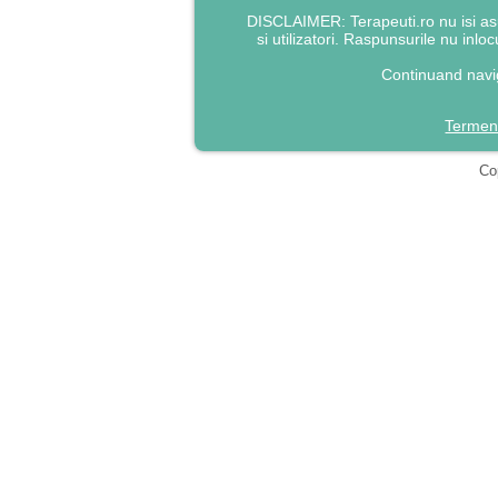
DISCLAIMER: Terapeuti.ro nu isi asu
si utilizatori. Raspunsurile nu inlo
Continuand navig
Termeni
Cop