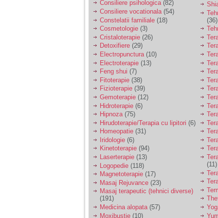
Consiliere psihologica
(82)
Shi
Consiliere vocationala
(54)
Teh
Constelatii familiale
(18)
(36)
Cosmetologie
(3)
Teh
Cristaloterapie
(26)
Ter
Detoxifiere
(29)
Ter
Electropunctura
(10)
Ter
Electroterapie
(13)
Ter
Feng shui
(7)
Tera
Fitoterapie
(38)
Ter
Fizioterapie
(39)
Ter
Gemoterapie
(12)
Ter
Hidroterapie
(6)
Ter
Hipnoza
(75)
Ter
Hirudoterapie/Terapia cu lipitori
(6)
Tera
Homeopatie
(31)
Ter
Iridologie
(6)
Tera
Kinetoterapie
(94)
Tera
Laserterapie
(13)
Tera
(11)
Logopedie
(118)
Ter
Magnetoterapie
(17)
Ter
Masaj Rejuvance
(23)
Ter
Masaj terapeutic (tehnici diverse)
(191)
The
Medicina alopata
(57)
Yog
Moxibustie
(10)
Yum