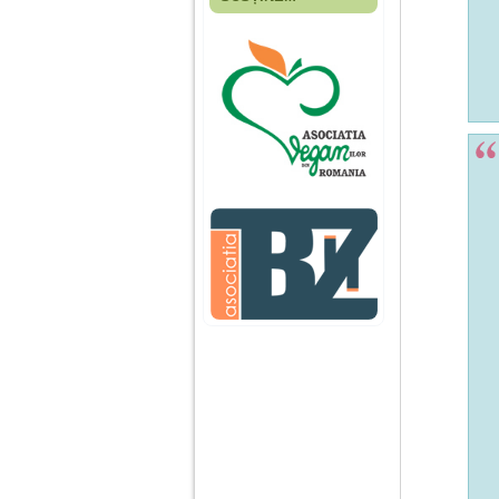
Fiica mea s-a nascut
cand eu aveam 17
ani, privind in urma
realizez cat de multe
greseli am facut in
educatia si cresterea
ei, am fost o mama
egoista, preocupata
de implinirea
profesionala, cand ea
era mica am neglijat-
o, ba chiar am fost si
agresiva, orice
greseala era taxata cu
o palma sau pedepse.
De 4 ani am o relatie
serioasa cu un barbat
in varsta de 32 de ani,
iar de aproximativ un
an jumate a inceput
sa se manifeste o
situatie care pe mine
ma deranjeaza.
Ma aflu aici pentru ca