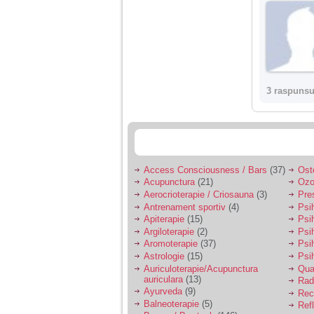
3 raspunsu
Access Consciousness / Bars
(37)
Ost
Acupunctura
(21)
Ozo
Aerocrioterapie / Criosauna
(3)
Pre
Antrenament sportiv
(4)
Psih
Apiterapie
(15)
Psi
Argiloterapie
(2)
Psi
Aromoterapie
(37)
Psi
Astrologie
(15)
Psi
Auriculoterapie/Acupunctura
Qua
auriculara
(13)
Radi
Ayurveda
(9)
Rec
Balneoterapie
(5)
Ref