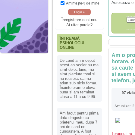
Adreseaza o 
Aminteşte-ţi de mine
Înregistrare cont nou
Ai uitat parola?
ÎNTREABĂ
PSIHOLOGUL
ONLINE
Am o pro
De cand am început
hotare, d
acest an scolar nu ma
sa caute 
simt deloc bine, ma
si avem u
simt pierduta total si
nu reusesc sa ma
telefon, 
adun sub nicio forma.
Înainte eram o eleva
buna si am terminat
97 vizit
clasa a 11-a cu 9.96.
Actualizat:
Am facut pentru prima
data dragoste cu
prietenul meu, dupa 7
ani de cand ne
cunoastem. A fost
Terapeuti.ro
: