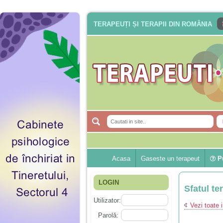
TERAPEUȚI ȘI TERAPII DIN ROMÂNIA
Acasa
Gaseste un terapeut
Pu
LOGIN
Sfatul te
Utilizator:
Vezi toate i
Parolă: