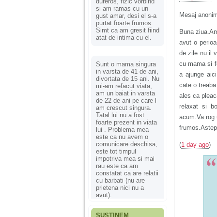
dureros, fizic vorbind
si am ramas cu un
Mesaj anoni
gust amar, desi el s-a
purtat foarte frumos.
Simt ca am gresit fiind
Buna ziua.Am
atat de intima cu el.
avut o perioa
de zile nu il
cu mama si fe
Sunt o mama singura
in varsta de 41 de ani,
a ajunge aici
divortata de 15 ani. Nu
cate o treaba
mi-am refacut viata,
am un baiat in varsta
ales ca pleac
de 22 de ani pe care l-
relaxat si b
am crescut singura.
Tatal lui nu a fost
acum.Va rog 
foarte prezent in viata
frumos.Astept
lui . Problema mea
este ca nu avem o
comunicare deschisa,
(
1 day ago
)
este tot timpul
impotriva mea si mai
rau este ca am
constatat ca are relatii
cu barbati (nu are
prietena nici nu a
avut).
SUSȚINEM