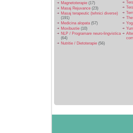
Ter
Magnetoterapie
(17)
Ter
Masaj Rejuvance
(23)
Ter
Masaj terapeutic (tehnici diverse)
(191)
The
Medicina alopata
(57)
Yog
Moxibustie
(10)
Yum
NLP / Programare neuro-lingvistica
Alte
(64)
com
Nutritie / Dietoterapie
(56)