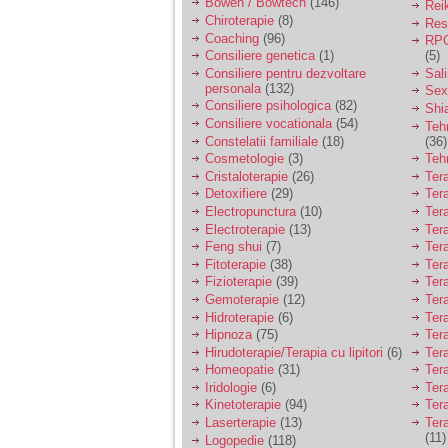
Bowen / Bowtech
(146)
Rei
Chiroterapie
(8)
Resp
Coaching
(96)
RPG
Consiliere genetica
(1)
(5)
Consiliere pentru dezvoltare
Sal
personala
(132)
Sex
Consiliere psihologica
(82)
Shi
Consiliere vocationala
(54)
Teh
Constelatii familiale
(18)
(36)
Cosmetologie
(3)
Teh
Cristaloterapie
(26)
Ter
Detoxifiere
(29)
Ter
Electropunctura
(10)
Ter
Electroterapie
(13)
Ter
Feng shui
(7)
Tera
Fitoterapie
(38)
Ter
Fizioterapie
(39)
Ter
Gemoterapie
(12)
Ter
Hidroterapie
(6)
Ter
Hipnoza
(75)
Ter
Hirudoterapie/Terapia cu lipitori
(6)
Tera
Homeopatie
(31)
Ter
Iridologie
(6)
Tera
Kinetoterapie
(94)
Tera
Laserterapie
(13)
Tera
(11)
Logopedie
(118)