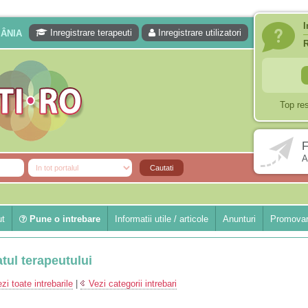
I
Inregistrare terapeuti
Inregistrare utilizatori
MÂNIA
Top re
F
A
ut
Pune o intrebare
Informatii utile / articole
Anunturi
Promovar
atul terapeutului
zi toate intrebarile
|
Vezi categorii intrebari