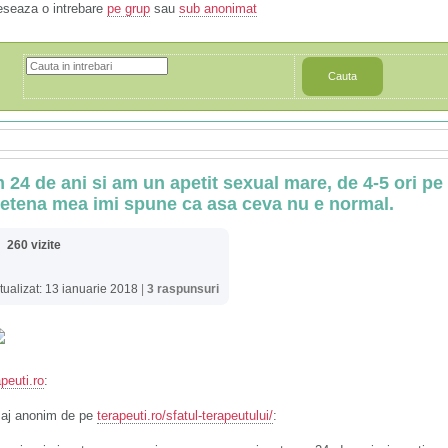
eseaza o intrebare
pe grup
sau
sub anonimat
Cauta
 24 de ani si am un apetit sexual mare, de 4-5 ori pe 
ietena mea imi spune ca asa ceva nu e normal.
260 vizite
tualizat: 13 ianuarie 2018
|
3 raspunsuri
peuti.ro
:
aj anonim de pe
terapeuti.ro/sfatul-terapeutului/
: