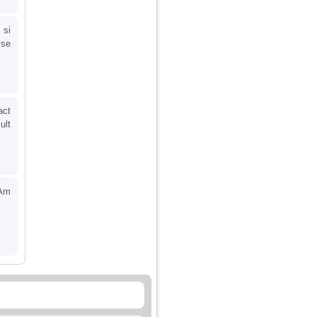
 si
 se
act
ult
 Am