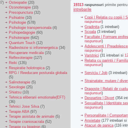
7)
Osteopatie
(20)
19313
raspunsuri
primite pentr
Ozonoterapie
(10)
intrebarile
Presopunctura
(32)
Copii | Relatia cu copiii | 
Psihiatrie
(10)
raspunsuri
)
Psihologie
(578)
Gradinita
(1 intrebari)
Psihologie transpersonala
(4)
Scoala
(3 intrebari)
Psihopedagogie
(60)
Facultate | Formare profes
Psihoterapie
(642)
raspunsuri
)
Quantum Touch
(12)
Adolescenti | Preadolesce
Radiestezie si inforenergetica
(34)
raspunsuri
)
Recuperare medicala
(15)
Varstnici
(31 intrebari si
1
Reflexoterapie
(127)
Relatia cu parintii / Famili
Reiki
(135)
raspunsuri
)
Respiratie holotropica
(2)
Serviciu / Job
(3 intrebari)
RPG / Reeducare posturala globala
(5)
Strainatate: mutare / dive
Salinoterapie
(5)
Sexologie
(25)
Dragoste | Relatii de cuplu
Shiatsu
(10)
raspunsuri
)
Tehnica eliberarii emotionale(EFT)
Despartire | Divort
(354 int
(36)
Sexualitate | Identitate se
Tehnici Jose Silva
(7)
raspunsuri
)
Terapie ABA
(97)
Personalitate | Comporta
Terapie asistata de animale
(5)
Anxietate
(177 intrebari si
Terapie craniosacrala
(52)
Atacuri de panica
(116 intr
Terapie cu bioptron
(6)