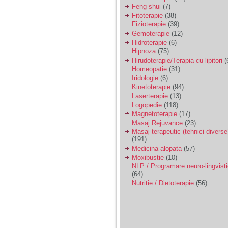
Feng shui
(7)
Fitoterapie
(38)
Fizioterapie
(39)
Gemoterapie
(12)
Hidroterapie
(6)
Hipnoza
(75)
Hirudoterapie/Terapia cu lipitori
(
Homeopatie
(31)
Iridologie
(6)
Kinetoterapie
(94)
Laserterapie
(13)
Logopedie
(118)
Magnetoterapie
(17)
Masaj Rejuvance
(23)
Masaj terapeutic (tehnici diverse
(191)
Medicina alopata
(57)
Moxibustie
(10)
NLP / Programare neuro-lingvist
(64)
Nutritie / Dietoterapie
(56)