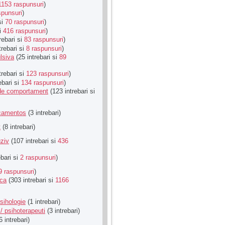
1153 raspunsuri
)
spunsuri
)
si
70 raspunsuri
)
si
416 raspunsuri
)
rebari si
83 raspunsuri
)
trebari si
8 raspunsuri
)
lsiva
(25 intrebari si
89
trebari si
123 raspunsuri
)
ebari si
134 raspunsuri
)
u de comportament
(123 intrebari si
icamentos
(3 intrebari)
t
(8 intrebari)
ziv
(107 intrebari si
436
ebari si
2 raspunsuri
)
9 raspunsuri
)
ica
(303 intrebari si
1166
sihologie
(1 intrebari)
/ psihoterapeuti
(3 intrebari)
6 intrebari)