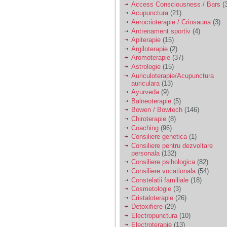
nimanui nu ii pasa de
Access Consciousness / Bars
(3
mine. Din cauza asta
Acupunctura
(21)
am inceput sa beau
Aerocrioterapie / Criosauna
(3)
alcool si am inceput
sa ma culc cu barbati
Antrenament sportiv
(4)
pentru bani.
Apiterapie
(15)
Argiloterapie
(2)
Aromoterapie
(37)
Astrologie
(15)
Auriculoterapie/Acupunctura
auriculara
(13)
Ayurveda
(9)
Balneoterapie
(5)
Bowen / Bowtech
(146)
Chiroterapie
(8)
Coaching
(96)
Consiliere genetica
(1)
Consiliere pentru dezvoltare
personala
(132)
Consiliere psihologica
(82)
Consiliere vocationala
(54)
Constelatii familiale
(18)
Cosmetologie
(3)
Cristaloterapie
(26)
Detoxifiere
(29)
Electropunctura
(10)
Electroterapie
(13)