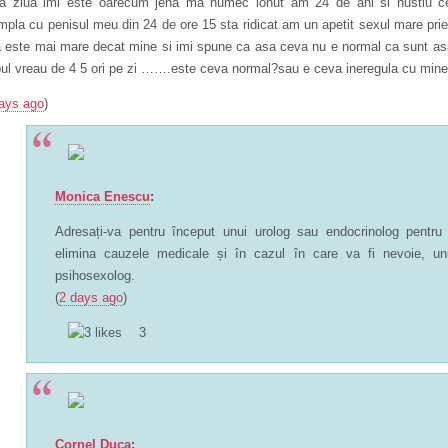
a ziua imi este oarecum jena ma numec ionut am 24 de ani si nustiu c
mpla cu penisul meu din 24 de ore 15 sta ridicat am un apetit sexul mare pri
 este mai mare decat mine si imi spune ca asa ceva nu e normal ca sunt as
pul vreau de 4 5 ori pe zi …….este ceva normal?sau e ceva ineregula cu mine
ays ago
)
Monica Enescu
:
Adresați-va pentru început unui urolog sau endocrinolog pentru
elimina cauzele medicale și în cazul în care va fi nevoie, un
psihosexolog.
(
2 days ago
)
3
Cornel Duca
: