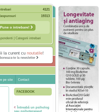
ntrebari
4121
Raspunsuri
19313
Pune o intrebare!
spondenti
|
Categorii intrebari
ii la curent cu
noutatile
!
boneaza-te la newsletter
e pe site
Contact
FACEBOOK
Întreabă un psiholog
sau psihoterapeut