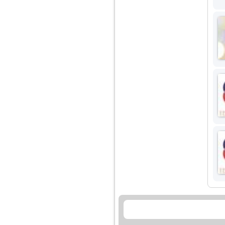
Am 14 ani si o mare
problema. Acum 8 luni
am inceput o relatie
cu un baiat in varsta
de 20 de ani, m-a
cucerit cu vorbe dulci,
cadouri, promisiuni de
casatorie, asa ca m-
am culcat cu el si in
scurt timp am ramas
insarcinata. El cand a
aflat a plecat in afara,
la munca, si a rupt
orice legatura cu
mine. Mama m-a batut
si m-a jignit in ultimul
hal, ba chiar m-a fortat
sa stau sa imi
introduca coada de
mop in vagin.
Am 20 ani si am avut
o viata foarte grea. O
familie care nu m-a
crescut cum trebuie,
tata alcoolic, mai