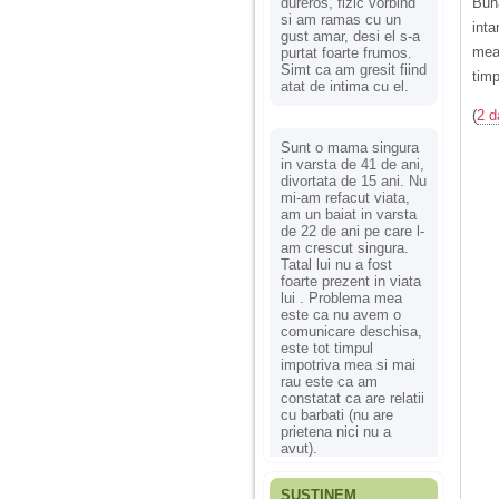
dureros, fizic vorbind
Bun
si am ramas cu un
inta
gust amar, desi el s-a
mea
purtat foarte frumos.
Simt ca am gresit fiind
tim
atat de intima cu el.
(
2 d
Sunt o mama singura
in varsta de 41 de ani,
divortata de 15 ani. Nu
mi-am refacut viata,
am un baiat in varsta
de 22 de ani pe care l-
am crescut singura.
Tatal lui nu a fost
foarte prezent in viata
lui . Problema mea
este ca nu avem o
comunicare deschisa,
este tot timpul
impotriva mea si mai
rau este ca am
constatat ca are relatii
cu barbati (nu are
prietena nici nu a
avut).
SUSȚINEM