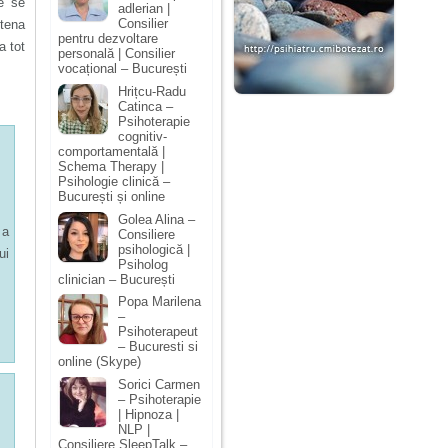
e se
adlerian |
Consilier
etena
pentru dezvoltare
a tot
personală | Consilier
vocațional – București
Hrițcu-Radu
Catinca –
Psihoterapie
cognitiv-
comportamentală |
Schema Therapy |
Psihologie clinică –
București și online
Golea Alina –
 a
Consiliere
psihologică |
ui
Psiholog
clinician – București
Popa Marilena
–
Psihoterapeut
– Bucuresti si
online (Skype)
Sorici Carmen
– Psihoterapie
| Hipnoza |
NLP |
Consiliere SleepTalk –