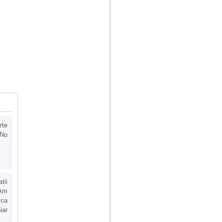
rte
 Nu
tii
 Am
 ca
iar