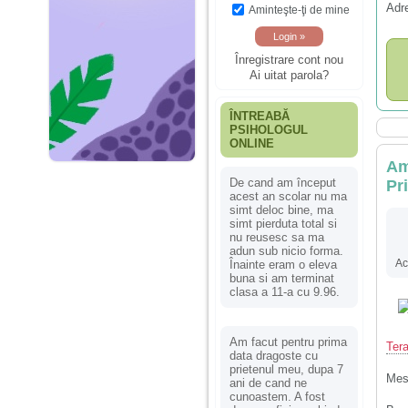
Adr
Aminteşte-ţi de mine
Înregistrare cont nou
Ai uitat parola?
ÎNTREABĂ
PSIHOLOGUL
ONLINE
Am
De cand am început
Pr
acest an scolar nu ma
simt deloc bine, ma
simt pierduta total si
nu reusesc sa ma
adun sub nicio forma.
Ac
Înainte eram o eleva
buna si am terminat
clasa a 11-a cu 9.96.
Am facut pentru prima
Tera
data dragoste cu
prietenul meu, dupa 7
Mes
ani de cand ne
cunoastem. A fost