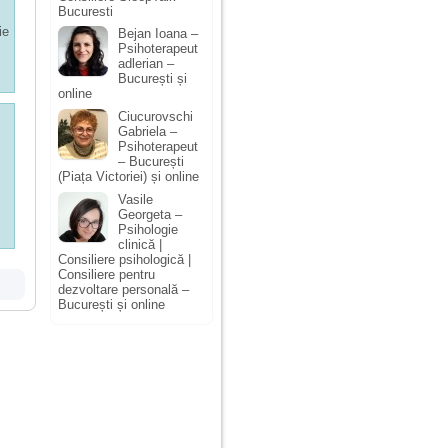
Bucuresti
ie
Bejan Ioana –
Psihoterapeut
adlerian –
București și
online
Ciucurovschi
Gabriela –
Psihoterapeut
– București
(Piața Victoriei) și online
Vasile
Georgeta –
Psihologie
clinică |
Consiliere psihologică |
Consiliere pentru
dezvoltare personală –
București și online