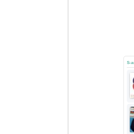
vreau sa stiu daca am
nevoie de un psiholog
sau psihiatru.
Sunt casatorita, am
31 de ani si un copil in
varsta de 2 ani care
mi-e lumina ochilor.
De ceva timp simt ca
mi s-a adunat
oboseala, o oboseala
cronica de care nu pot
scapa si simt ca din
S-a
cauza ei nu pot
controla nervii si
cateodata are copilul
de suferit.
Am o bariera peste
care nu pot trece:
prietena mea a ramas
insarcinata cu o fata.
Am fost de comun
acord sa facem un
copil, cu gandul ca e
baiat.