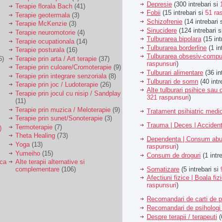
Depresie
(300 intrebari si
Terapie florala Bach
(41)
Fobii
(15 intrebari si
51 ra
Terapie geotermala
(3)
Schizofrenie
(14 intrebari 
Terapie McKenzie
(3)
Sinucidere
(124 intrebari 
Terapie neuromotorie
(4)
Tulburarea bipolara
(15 int
Terapie ocupationala
(14)
Tulburarea borderline
(1 in
Terapie posturala
(16)
Tulburarea obsesiv-compu
6)
Terapie prin arta / Art terapie
(37)
raspunsuri
)
Terapie prin culoare/Cromoterapie
(9)
Tulburari alimentare
(36 in
Terapie prin integrare senzoriala
(8)
Tulburari de somn
(40 intr
Terapie prin joc / Ludoterapie
(26)
Alte tulburari psihice sa
Terapie prin jocul cu nisip / Sandplay
321 raspunsuri
)
(11)
Terapie prin muzica / Meloterapie
(9)
Tratament psihiatric med
Terapie prin sunet/Sonoterapie
(3)
Trauma | Deces | Acciden
Termoterapie
(7)
)
Theta Healing
(73)
Dependenta | Consum abu
Yoga
(13)
raspunsuri
)
Yumeiho
(15)
Consum de droguri
(1 intr
ica
Alte terapii alternative si
Somatizare
(5 intrebari si
complementare
(106)
Afectiuni fizice | Boala fiz
raspunsuri
)
Recomandari de carti de p
Recomandari de psihologi 
Despre terapii / terapeuti
(