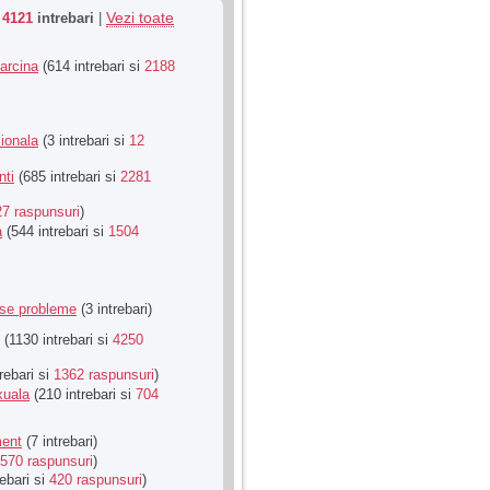
Vezi toate
u
4121
intrebari
|
Sarcina
(614 intrebari si
2188
ionala
(3 intrebari si
12
nti
(685 intrebari si
2281
27 raspunsuri
)
a
(544 intrebari si
1504
rse probleme
(3 intrebari)
(1130 intrebari si
4250
rebari si
1362 raspunsuri
)
xuala
(210 intrebari si
704
ment
(7 intrebari)
570 raspunsuri
)
ebari si
420 raspunsuri
)