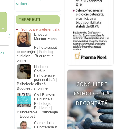
online!
TERAPEUTI
Promovare preferentiala
Enescu
Monica Elena
–
Psihoterapeut
experiențial | Psiholog
zi.
clinician – București și
online
Nedelcu
Cătălin –
Psihoterapie
psihanalitică |
Psihologie clinică –
București și online
CMI Botezat
Psihiatrie si
Psihologie –
Psihiatrie |
Psihoterapie | Psihologie
– Bucuresti
Ciornei Iulia –
Psihoterapeut