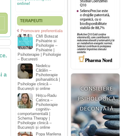
online!
TERAPEUTI
Promovare preferentiala
CMI Botezat
Psihiatrie si
Psihologie –
Psihiatrie |
Psihoterapie | Psihologie
ce.
– Bucuresti
Nedelcu
Cătălin –
i a
Psihoterapie
psihanalitică |
Psihologie clinică –
București și online
Hrițcu-Radu
Catinca –
Psihoterapie
cognitiv-
comportamentală |
Schema Therapy |
Psihologie clinică –
București și online
Popa Marilena