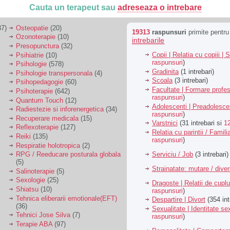
Cauta un terapeut sau
adreseaza o intrebare
7)
Osteopatie
(20)
19313
raspunsuri
primite pentr
Ozonoterapie
(10)
intrebarile
Presopunctura
(32)
Copii | Relatia cu copiii | 
Psihiatrie
(10)
raspunsuri
)
Psihologie
(578)
Gradinita
(1 intrebari)
Psihologie transpersonala
(4)
Scoala
(3 intrebari)
Psihopedagogie
(60)
Facultate | Formare profes
Psihoterapie
(642)
raspunsuri
)
Quantum Touch
(12)
Adolescenti | Preadolesce
Radiestezie si inforenergetica
(34)
raspunsuri
)
Recuperare medicala
(15)
Varstnici
(31 intrebari si
1
Reflexoterapie
(127)
Relatia cu parintii / Famili
Reiki
(135)
raspunsuri
)
Respiratie holotropica
(2)
Serviciu / Job
(3 intrebari)
RPG / Reeducare posturala globala
(5)
Strainatate: mutare / dive
Salinoterapie
(5)
Sexologie
(25)
Dragoste | Relatii de cuplu
Shiatsu
(10)
raspunsuri
)
Tehnica eliberarii emotionale(EFT)
Despartire | Divort
(354 int
(36)
Sexualitate | Identitate se
Tehnici Jose Silva
(7)
raspunsuri
)
Terapie ABA
(97)