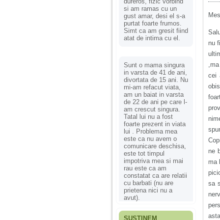
dureros, fizic vorbind
si am ramas cu un
Mes
gust amar, desi el s-a
purtat foarte frumos.
Simt ca am gresit fiind
Sal
atat de intima cu el.
nu f
ult
,ma 
Sunt o mama singura
in varsta de 41 de ani,
cei
divortata de 15 ani. Nu
obi
mi-am refacut viata,
am un baiat in varsta
foa
de 22 de ani pe care l-
prov
am crescut singura.
Tatal lui nu a fost
nim
foarte prezent in viata
spun
lui . Problema mea
este ca nu avem o
Cop
comunicare deschisa,
ne b
este tot timpul
impotriva mea si mai
ma b
rau este ca am
pici
constatat ca are relatii
cu barbati (nu are
sa s
prietena nici nu a
nerv
avut).
per
asta
SUSȚINEM