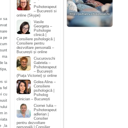
–
Psihoterapeut
– Bucuresti si
online (Skype)
iv sa
Vasile
ervat
Georgeta –
Psihologie
 mare
clinică |
ea pe
Consiliere psihologică |
Consiliere pentru
acum
dezvoltare personală –
 sunt
București și online
ea ma
Ciucurovschi
Gabriela –
de la
Psihoterapeut
tipa,
– București
(Piața Victoriei) și online
es si
Golea Alina –
Consiliere
a fel
psihologică |
vi cu
Psiholog
clinician – București
eusit
Ciornei Iulia –
mului
Psihoterapeut
rm in
adlerian |
Consilier
viata
pentru dezvoltare
e ,la
personală | Consilier