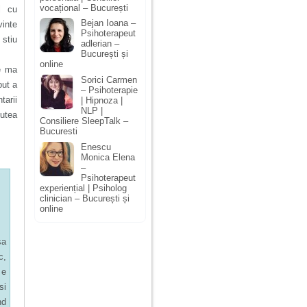
vocațional – București
l cu
Bejan Ioana –
vinte
Psihoterapeut
 stiu
adlerian –
București și
online
e ma
Sorici Carmen
put a
– Psihoterapie
tarii
| Hipnoza |
NLP |
putea
Consiliere SleepTalk –
Bucuresti
Enescu
Monica Elena
–
Psihoterapeut
experiențial | Psiholog
clinician – București și
online
sa
c,
 e
si
nd