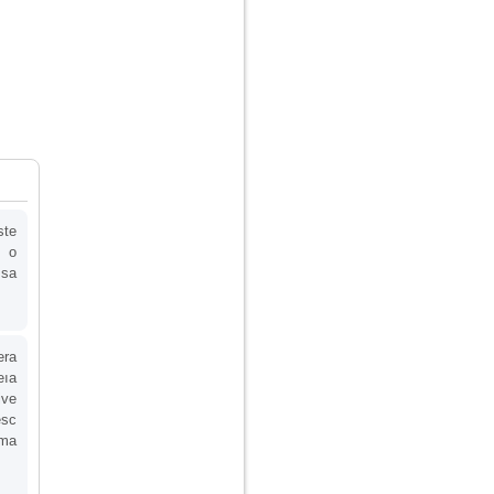
ste
, o
 sa
era
eıa
ive
esc
 ma