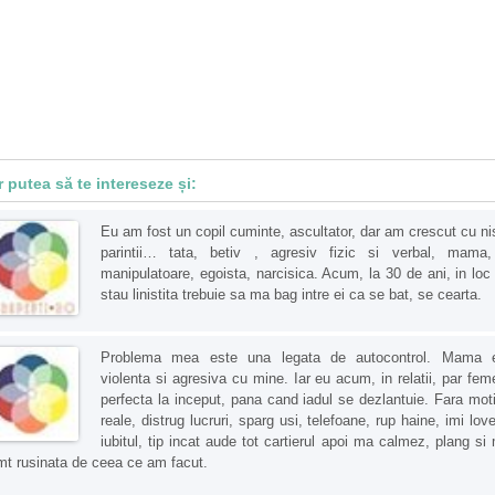
r putea să te intereseze și:
Eu am fost un copil cuminte, ascultator, dar am crescut cu ni
parintii… tata, betiv , agresiv fizic si verbal, mama
manipulatoare, egoista, narcisica. Acum, la 30 de ani, in loc
stau linistita trebuie sa ma bag intre ei ca se bat, se cearta.
Problema mea este una legata de autocontrol. Mama 
violenta si agresiva cu mine. Iar eu acum, in relatii, par fem
perfecta la inceput, pana cand iadul se dezlantuie. Fara mot
reale, distrug lucruri, sparg usi, telefoane, rup haine, imi lov
iubitul, tip incat aude tot cartierul apoi ma calmez, plang si
mt rusinata de ceea ce am facut.