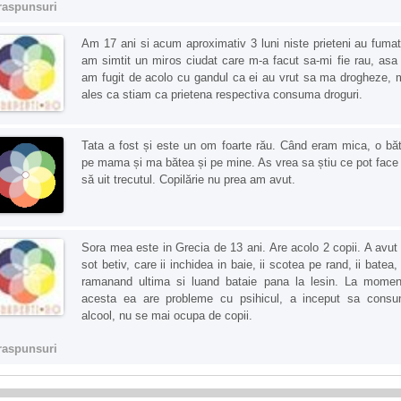
raspunsuri
Am 17 ani si acum aproximativ 3 luni niste prieteni au fumat
am simtit un miros ciudat care m-a facut sa-mi fie rau, asa
am fugit de acolo cu gandul ca ei au vrut sa ma drogheze, 
ales ca stiam ca prietena respectiva consuma droguri.
Tata a fost și este un om foarte rău. Când eram mica, o bă
pe mama și ma bătea și pe mine. As vrea sa știu ce pot face
să uit trecutul. Copilărie nu prea am avut.
Sora mea este in Grecia de 13 ani. Are acolo 2 copii. A avut
sot betiv, care ii inchidea in baie, ii scotea pe rand, ii batea,
ramanand ultima si luand bataie pana la lesin. La momen
acesta ea are probleme cu psihicul, a inceput sa cons
alcool, nu se mai ocupa de copii.
raspunsuri