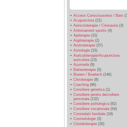
Access Consciousness / Bars
(3
Acupunctura
(21)
Aerocrioterapie / Criosauna
(3)
Antrenament sportiv
(4)
Apiterapie
(15)
Argiloterapie
(2)
Aromoterapie
(37)
Astrologie
(15)
Auriculoterapie/Acupunctura
auriculara
(13)
Ayurveda
(9)
Balneoterapie
(5)
Bowen / Bowtech
(146)
Chiroterapie
(8)
Coaching
(96)
Consiliere genetica
(1)
Consiliere pentru dezvoltare
personala
(132)
Consiliere psihologica
(82)
Consiliere vocationala
(54)
Constelatii familiale
(18)
Cosmetologie
(3)
Cristaloterapie
(26)