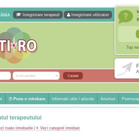
I
Inregistrare terapeuti
Inregistrare utilizatori
MÂNIA
Top re
F
A
ut
Pune o intrebare
Informatii utile / articole
Anunturi
Promovar
atul terapeutului
zi toate intrebarile
|
Vezi categorii intrebari