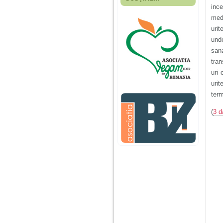
Fiica mea s-a nascut
inc
cand eu aveam 17
med
ani, privind in urma
realizez cat de multe
urit
greseli am facut in
unde
educatia si cresterea
ei, am fost o mama
san
egoista, preocupata
tran
de implinirea
profesionala, cand ea
uri 
era mica am neglijat-
urit
o, ba chiar am fost si
agresiva, orice
term
greseala era taxata cu
o palma sau pedepse.
(
3 d
De 4 ani am o relatie
serioasa cu un barbat
in varsta de 32 de ani,
iar de aproximativ un
an jumate a inceput
sa se manifeste o
situatie care pe mine
ma deranjeaza.
Ma aflu aici pentru ca