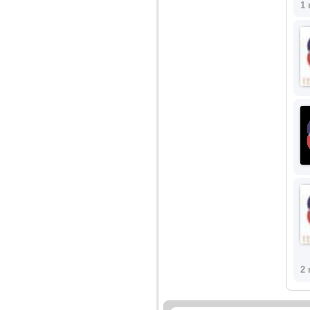
nimanui nu ii pasa de
1 
mine. Din cauza asta
am inceput sa beau
alcool si am inceput
sa ma culc cu barbati
pentru bani.
2 