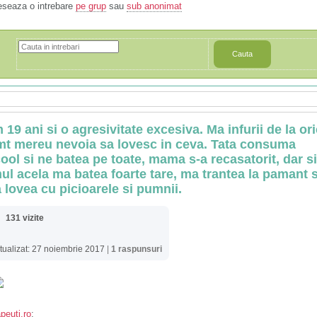
eseaza o intrebare
pe grup
sau
sub anonimat
Cauta
 19 ani si o agresivitate excesiva. Ma infurii de la ori
mt mereu nevoia sa lovesc in ceva. Tata consuma
cool si ne batea pe toate, mama s-a recasatorit, dar si
ul acela ma batea foarte tare, ma trantea la pamant s
 lovea cu picioarele si pumnii.
131 vizite
tualizat: 27 noiembrie 2017
|
1 raspunsuri
peuti.ro
: