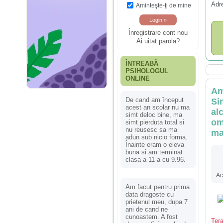
Adr
Aminteşte-ţi de mine
Înregistrare cont nou
Ai uitat parola?
ÎNTREABĂ
PSIHOLOGUL
ONLINE
Am
De cand am început
Si
acest an scolar nu ma
al
simt deloc bine, ma
om
simt pierduta total si
nu reusesc sa ma
ma
adun sub nicio forma.
Înainte eram o eleva
buna si am terminat
clasa a 11-a cu 9.96.
Ac
Am facut pentru prima
data dragoste cu
prietenul meu, dupa 7
ani de cand ne
cunoastem. A fost
Tera