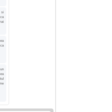
 si
 ca
mai
tea
 ca
 un
 ea
tul
ume