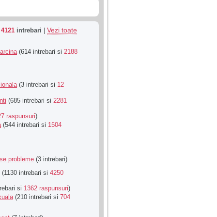
Vezi toate
u
4121
intrebari
|
Sarcina
(614 intrebari si
2188
ionala
(3 intrebari si
12
nti
(685 intrebari si
2281
27 raspunsuri
)
a
(544 intrebari si
1504
rse probleme
(3 intrebari)
(1130 intrebari si
4250
rebari si
1362 raspunsuri
)
xuala
(210 intrebari si
704