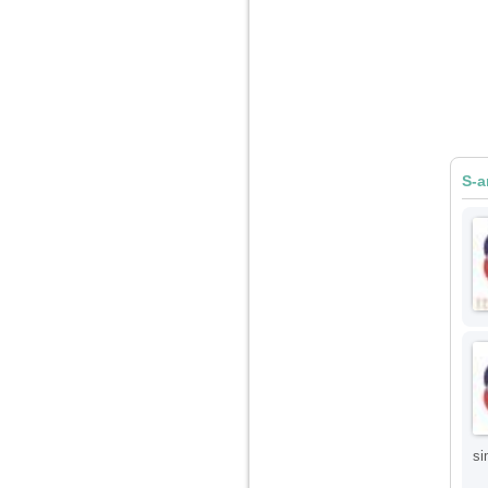
Am 14 ani si o mare
problema. Acum 8 luni
am inceput o relatie
cu un baiat in varsta
de 20 de ani, m-a
cucerit cu vorbe dulci,
cadouri, promisiuni de
casatorie, asa ca m-
am culcat cu el si in
S-a
scurt timp am ramas
insarcinata. El cand a
aflat a plecat in afara,
la munca, si a rupt
orice legatura cu
mine. Mama m-a batut
si m-a jignit in ultimul
hal, ba chiar m-a fortat
sa stau sa imi
introduca coada de
mop in vagin.
Am 20 ani si am avut
o viata foarte grea. O
familie care nu m-a
crescut cum trebuie,
si
tata alcoolic, mai