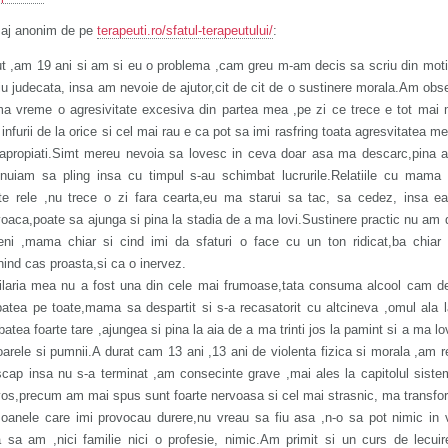
aj anonim de pe
terapeuti.ro/sfatul-terapeutului/
:
ut ,am 19 ani si am si eu o problema ,cam greu m-am decis sa scriu din mot
iu judecata, insa am nevoie de ajutor,cit de cit de o sustinere morala.Am obs
ima vreme o agresivitate excesiva din partea mea ,pe zi ce trece e tot mai
infurii de la orice si cel mai rau e ca pot sa imi rasfring toata agresvitatea m
 apropiati.Simt mereu nevoia sa lovesc in ceva doar asa ma descarc,pina 
snuiam sa pling insa cu timpul s-au schimbat lucrurile.Relatiile cu mama
rte rele ,nu trece o zi fara cearta,eu ma starui sa tac, sa cedez, insa 
oaca,poate sa ajunga si pina la stadia de a ma lovi.Sustinere practic nu am 
eni ,mama chiar si cind imi da sfaturi o face cu un ton ridicat,ba chiar 
ind cas proasta,si ca o inervez.
ilaria mea nu a fost una din cele mai frumoase,tata consuma alcool cam d
atea pe toate,mama sa despartit si s-a recasatorit cu altcineva ,omul ala l
atea foarte tare ,ajungea si pina la aia de a ma trinti jos la pamint si a ma lo
oarele si pumnii.A durat cam 13 ani ,13 ani de violenta fizica si morala ,am r
cap insa nu s-a terminat ,am consecinte grave ,mai ales la capitolul siste
os,precum am mai spus sunt foarte nervoasa si cel mai strasnic, ma transfo
soanele care imi provocau durere,nu vreau sa fiu asa ,n-o sa pot nimic in 
 sa am ,nici familie nici o profesie, nimic.Am primit si un curs de lecuir