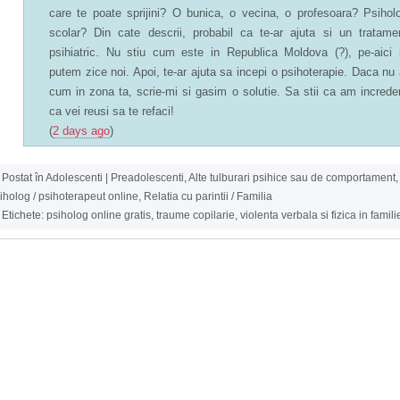
care te poate sprijini? O bunica, o vecina, o profesoara? Psihol
scolar? Din cate descrii, probabil ca te-ar ajuta si un tratame
psihiatric. Nu stiu cum este in Republica Moldova (?), pe-aici i
putem zice noi. Apoi, te-ar ajuta sa incepi o psihoterapie. Daca nu 
cum in zona ta, scrie-mi si gasim o solutie. Sa stii ca am increde
ca vei reusi sa te refaci!
(
2 days ago
)
Postat în
Adolescenti | Preadolescenti
,
Alte tulburari psihice sau de comportament
,
iholog / psihoterapeut online
,
Relatia cu parintii / Familia
Etichete:
psiholog online gratis
,
traume copilarie
,
violenta verbala si fizica in famili