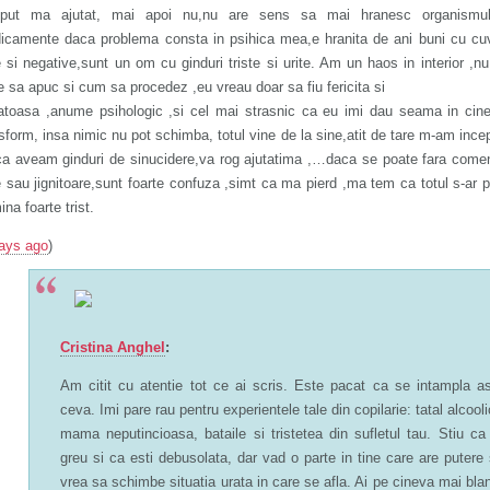
eput ma ajutat, mai apoi nu,nu are sens sa mai hranesc organismu
icamente daca problema consta in psihica mea,e hranita de ani buni cu cu
e si negative,sunt un om cu ginduri triste si urite. Am un haos in interior ,nu
 sa apuc si cum sa procedez ,eu vreau doar sa fiu fericita si
atoasa ,anume psihologic ,si cel mai strasnic ca eu imi dau seama in cin
sform, insa nimic nu pot schimba, totul vine de la sine,atit de tare m-am ince
ca aveam ginduri de sinucidere,va rog ajutatima ,…daca se poate fara comen
e sau jignitoare,sunt foarte confuza ,simt ca ma pierd ,ma tem ca totul s-ar 
ina foarte trist.
ays ago
)
Cristina Anghel
:
Am citit cu atentie tot ce ai scris. Este pacat ca se intampla a
ceva. Imi pare rau pentru experientele tale din copilarie: tatal alcooli
mama neputincioasa, bataile si tristetea din sufletul tau. Stiu ca
greu si ca esti debusolata, dar vad o parte in tine care are putere 
vrea sa schimbe situatia urata in care se afla. Ai pe cineva mai bla