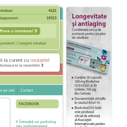
ntrebari
4121
Raspunsuri
19313
Pune o intrebare!
spondenti
|
Categorii intrebari
ii la curent cu
noutatile
!
boneaza-te la newsletter
e pe site
Contact
FACEBOOK
Întreabă un psiholog
sau psihoterapeut