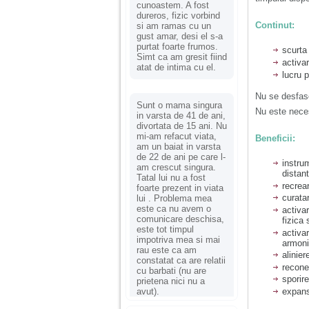
cunoastem. A fost
dureros, fizic vorbind
Continut:
si am ramas cu un
gust amar, desi el s-a
purtat foarte frumos.
scurta
Simt ca am gresit fiind
activar
atat de intima cu el.
lucru 
Nu se desfaso
Sunt o mama singura
Nu este neces
in varsta de 41 de ani,
divortata de 15 ani. Nu
mi-am refacut viata,
Beneficii:
am un baiat in varsta
de 22 de ani pe care l-
instrum
am crescut singura.
distant
Tatal lui nu a fost
recrea
foarte prezent in viata
curatar
lui . Problema mea
este ca nu avem o
activa
comunicare deschisa,
fizica 
este tot timpul
activa
impotriva mea si mai
armonie
rau este ca am
alinier
constatat ca are relatii
recone
cu barbati (nu are
sporire
prietena nici nu a
avut).
expans