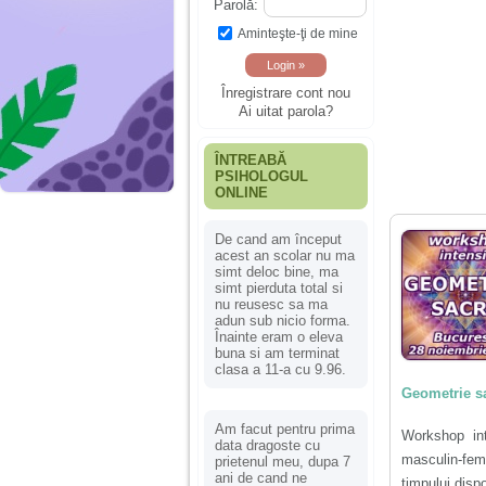
Parolă:
Aminteşte-ţi de mine
Înregistrare cont nou
Ai uitat parola?
ÎNTREABĂ
PSIHOLOGUL
ONLINE
De cand am început
acest an scolar nu ma
simt deloc bine, ma
simt pierduta total si
nu reusesc sa ma
adun sub nicio forma.
Înainte eram o eleva
buna si am terminat
clasa a 11-a cu 9.96.
Geometrie s
Am facut pentru prima
Workshop inte
data dragoste cu
masculin-femi
prietenul meu, dupa 7
ani de cand ne
timpului dispo