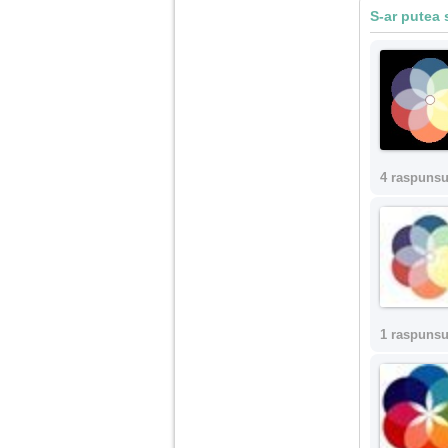
S-ar putea 
Am 14 ani si o mare
problema. Acum 8 luni
am inceput o relatie
cu un baiat in varsta
de 20 de ani, m-a
cucerit cu vorbe dulci,
cadouri, promisiuni de
casatorie, asa ca m-
am culcat cu el si in
4 raspunsu
scurt timp am ramas
insarcinata. El cand a
aflat a plecat in afara,
la munca, si a rupt
orice legatura cu
mine. Mama m-a batut
si m-a jignit in ultimul
hal, ba chiar m-a fortat
sa stau sa imi
introduca coada de
1 raspunsu
mop in vagin.
Am 20 ani si am avut
o viata foarte grea. O
familie care nu m-a
crescut cum trebuie,