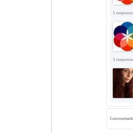
tata alcoolic, mai
nimanui nu ii pasa de
mine. Din cauza asta
1 raspunsu
am inceput sa beau
alcool si am inceput
sa ma culc cu barbati
pentru bani.
3 raspunsu
Commentariile