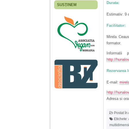
Durata:
SUSȚINEM
Fiica mea s-a nascut
cand eu aveam 17
Estimativ: 9 o
ani, privind in urma
realizez cat de multe
Facilitator:
greseli am facut in
educatia si cresterea
ei, am fost o mama
Mirela Ceaus,
egoista, preocupata
de implinirea
formator.
profesionala, cand ea
era mica am neglijat-
Informatii 
o, ba chiar am fost si
http://hunalo
agresiva, orice
greseala era taxata cu
o palma sau pedepse.
Rezervarea
E-mail:
mire
De 4 ani am o relatie
serioasa cu un barbat
http://hunalo
in varsta de 32 de ani,
iar de aproximativ un
Adresa si ora
an jumate a inceput
sa se manifeste o
situatie care pe mine
Postat în
ma deranjeaza.
Etichete:
multidimens