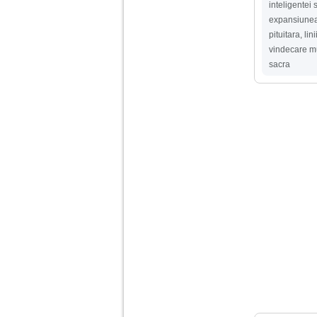
Ma aflu aici pentru ca
inteligentei 
vreau sa stiu daca am
expansiunea 
nevoie de un psiholog
pituitara
,
lin
sau psihiatru.
vindecare m
sacra
Sunt casatorita, am
31 de ani si un copil in
varsta de 2 ani care
mi-e lumina ochilor.
De ceva timp simt ca
mi s-a adunat
oboseala, o oboseala
cronica de care nu pot
scapa si simt ca din
cauza ei nu pot
controla nervii si
cateodata are copilul
de suferit.
Am o bariera peste
care nu pot trece:
prietena mea a ramas
insarcinata cu o fata.
Am fost de comun
acord sa facem un
copil, cu gandul ca e
baiat.