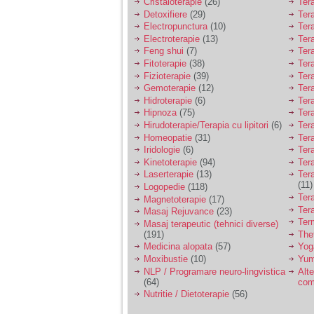
Cristaloterapie
(26)
Ter
Detoxifiere
(29)
Ter
Electropunctura
(10)
Ter
Electroterapie
(13)
Ter
Feng shui
(7)
Tera
Fitoterapie
(38)
Ter
Fizioterapie
(39)
Ter
Gemoterapie
(12)
Ter
Hidroterapie
(6)
Ter
Hipnoza
(75)
Ter
Hirudoterapie/Terapia cu lipitori
(6)
Tera
Homeopatie
(31)
Ter
Iridologie
(6)
Tera
Kinetoterapie
(94)
Tera
Laserterapie
(13)
Tera
(11)
Logopedie
(118)
Ter
Magnetoterapie
(17)
Ter
Masaj Rejuvance
(23)
Ter
Masaj terapeutic (tehnici diverse)
(191)
The
Medicina alopata
(57)
Yog
Moxibustie
(10)
Yum
NLP / Programare neuro-lingvistica
Alte
(64)
com
Nutritie / Dietoterapie
(56)