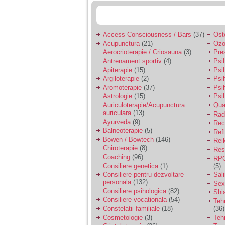
Access Consciousness / Bars
(37)
Ost
Acupunctura
(21)
Ozo
Aerocrioterapie / Criosauna
(3)
Pre
Antrenament sportiv
(4)
Psih
Apiterapie
(15)
Psi
Argiloterapie
(2)
Psi
Aromoterapie
(37)
Psi
Astrologie
(15)
Psi
Auriculoterapie/Acupunctura
Qua
auriculara
(13)
Radi
Ayurveda
(9)
Rec
Balneoterapie
(5)
Ref
Bowen / Bowtech
(146)
Rei
Chiroterapie
(8)
Resp
Coaching
(96)
RPG
Consiliere genetica
(1)
(5)
Consiliere pentru dezvoltare
Sal
personala
(132)
Sex
Consiliere psihologica
(82)
Shi
Consiliere vocationala
(54)
Teh
Constelatii familiale
(18)
(36)
Cosmetologie
(3)
Teh