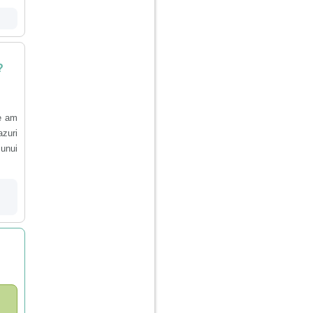
?
e am
azuri
 unui