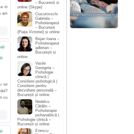
– Bucuresti si
a in
online (Skype)
ja am
Ciucurovschi
Gabriela –
Psihoterapeut
– București
(Piața Victoriei) și online
Bejan Ioana –
Psihoterapeut
mai
adlerian –
București și
online
nu
Vasile
Georgeta –
Psihologie
clinică |
Consiliere psihologică |
au se
Consiliere pentru
dezvoltare personală –
idul?
București și online
un cu
Nedelcu
Cătălin –
Psihoterapie
psihanalitică |
Psihologie clinică –
București și online
ru
Enescu