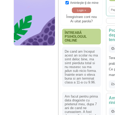
Aminteşte-ţi de mine
Pag
Înregistrare cont nou
Ai uitat parola?
Pro
ÎNTREABĂ
dep
PSIHOLOGUL
ten
ONLINE
De cand am început
acest an scolar nu ma
Ter
simt deloc bine, ma
simt pierduta total si
pra
nu reusesc sa ma
Ce 
adun sub nicio forma.
Înainte eram o eleva
mana
buna si am terminat
clasa a 11-a cu 9.96.
Am facut pentru prima
Am 
data dragoste cu
rin
prietenul meu, dupa 7
ani de cand ne
cunoastem. A fost