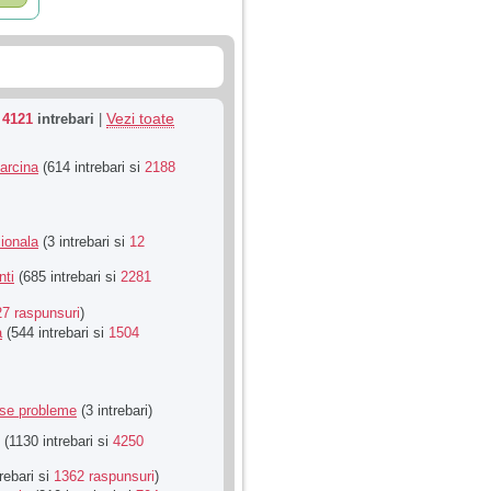
Vezi toate
u
4121
intrebari
|
Sarcina
(614 intrebari si
2188
ionala
(3 intrebari si
12
nti
(685 intrebari si
2281
27 raspunsuri
)
a
(544 intrebari si
1504
rse probleme
(3 intrebari)
(1130 intrebari si
4250
rebari si
1362 raspunsuri
)