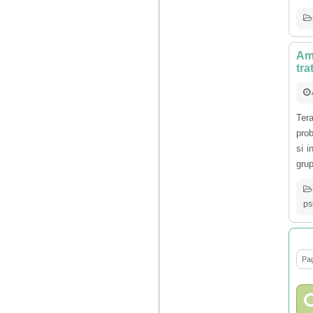
nimanui nu ii pasa de
mine. Din cauza asta
am inceput sa beau
alcool si am inceput
sa ma culc cu barbati
pentru bani.
Am 
tra
Ter
prob
si i
grup
ps
Pag