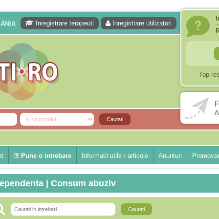
I
Inregistrare terapeuti
Inregistrare utilizatori
MÂNIA
Top re
F
A
ut
Pune o intrebare
Informatii utile / articole
Anunturi
Promovar
ependenta | Consum abuziv