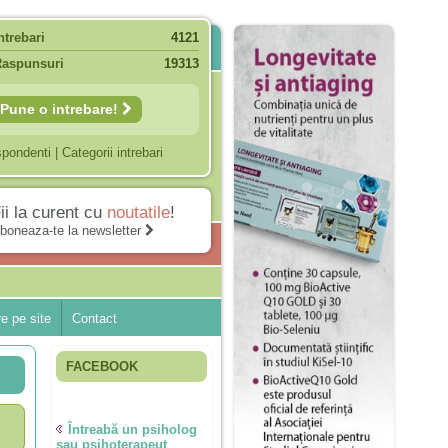
ntrebari
4121
Raspunsuri
19313
Pune o intrebare!
spondenti
|
Categorii intrebari
ii la curent cu
noutatile
!
boneaza-te la newsletter
e pe site
Contact
FACEBOOK
Întreabă un psiholog
sau psihoterapeut