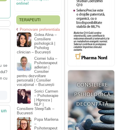
online!
TERAPEUTI
Promovare preferentiala
Golea Alina –
Consiliere
psihologică |
Psiholog
clinician – București
Ciornei Iulia –
Psihoterapeut
au se
adlerian |
Consilier
idul?
pentru dezvoltare
un cu
personală | Consilier
vocațional – București
Sorici Carmen
– Psihoterapie
| Hipnoza |
NLP |
Consiliere SleepTalk –
 un
Bucuresti
Popa Marilena
–
Psihoterapeut