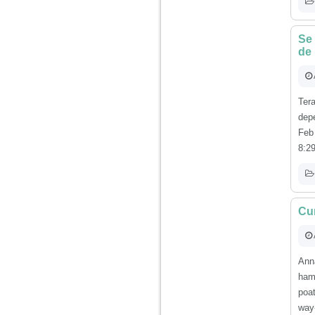
Am 14 ani si o mare
problema. Acum 8 luni
Se 
am inceput o relatie
de 
cu un baiat in varsta
de 20 de ani, m-a
cucerit cu vorbe dulci,
cadouri, promisiuni de
casatorie, asa ca m-
Ter
am culcat cu el si in
dep
scurt timp am ramas
insarcinata. El cand a
Feb
aflat a plecat in afara,
8:29
la munca, si a rupt
orice legatura cu
mine. Mama m-a batut
si m-a jignit in ultimul
hal, ba chiar m-a fortat
sa stau sa imi
Cu
introduca coada de
mop in vagin.
Ann
Am 20 ani si am avut
o viata foarte grea. O
hamb
familie care nu m-a
poa
crescut cum trebuie,
tata alcoolic, mai
way-