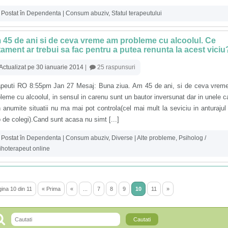
Postat în
Dependenta | Consum abuziv
,
Sfatul terapeutului
45 de ani si de ceva vreme am probleme cu alcoolul. Ce
tament ar trebui sa fac pentru a putea renunta la acest viciu
Actualizat pe 30 ianuarie 2014
|
25 raspunsuri
apeuti RO 8:55pm Jan 27 Mesaj: Buna ziua. Am 45 de ani, si de ceva vrem
leme cu alcoolul, in sensul in carenu sunt un bautor inversunat dar in unele c
n anumite situatii nu ma mai pot controla(cel mai mult la seviciu in anturajul
 de colegi).Cand sunt acasa nu simt [...]
Postat în
Dependenta | Consum abuziv
,
Diverse | Alte probleme
,
Psiholog /
ihoterapeut online
ina 10 din 11
« Prima
«
...
7
8
9
10
11
»