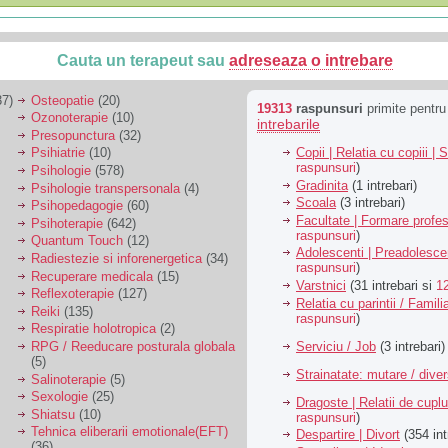
Cauta un terapeut sau
adreseaza o intrebare
7)
Osteopatie
(20)
19313
raspunsuri
primite pentr
Ozonoterapie
(10)
intrebarile
Presopunctura
(32)
Copii | Relatia cu copiii | 
Psihiatrie
(10)
raspunsuri
)
Psihologie
(578)
Gradinita
(1 intrebari)
Psihologie transpersonala
(4)
Scoala
(3 intrebari)
Psihopedagogie
(60)
Facultate | Formare profes
Psihoterapie
(642)
raspunsuri
)
Quantum Touch
(12)
Adolescenti | Preadolesce
Radiestezie si inforenergetica
(34)
raspunsuri
)
Recuperare medicala
(15)
Varstnici
(31 intrebari si
1
Reflexoterapie
(127)
Relatia cu parintii / Famili
Reiki
(135)
raspunsuri
)
Respiratie holotropica
(2)
Serviciu / Job
(3 intrebari)
RPG / Reeducare posturala globala
(5)
Strainatate: mutare / dive
Salinoterapie
(5)
Sexologie
(25)
Dragoste | Relatii de cuplu
Shiatsu
(10)
raspunsuri
)
Tehnica eliberarii emotionale(EFT)
Despartire | Divort
(354 int
(36)