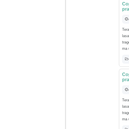
vreau sa stiu daca am
Cop
nevoie de un psiholog
pr
sau psihiatru.
Sunt casatorita, am
31 de ani si un copil in
Ter
varsta de 2 ani care
las
mi-e lumina ochilor.
De ceva timp simt ca
tra
mi s-a adunat
ma u
oboseala, o oboseala
cronica de care nu pot
scapa si simt ca din
cauza ei nu pot
controla nervii si
cateodata are copilul
Cop
de suferit.
pra
Am o bariera peste
care nu pot trece:
Ter
prietena mea a ramas
insarcinata cu o fata.
las
Am fost de comun
tra
acord sa facem un
copil, cu gandul ca e
ma u
baiat.