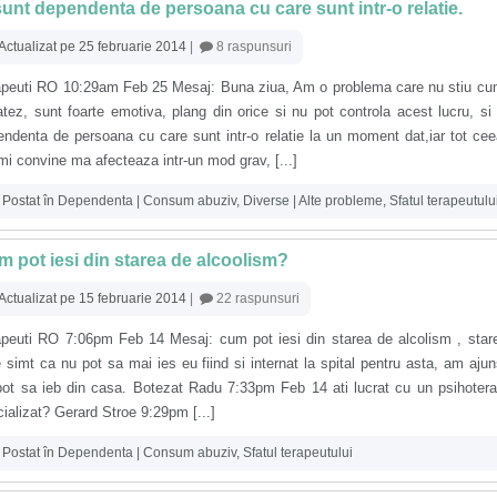
sunt dependenta de persoana cu care sunt intr-o relatie.
Actualizat pe 25 februarie 2014
|
8 raspunsuri
apeuti RO 10:29am Feb 25 Mesaj: Buna ziua, Am o problema care nu stiu cu
atez, sunt foarte emotiva, plang din orice si nu pot controla acest lucru, si
ndenta de persoana cu care sunt intr-o relatie la un moment dat,iar tot ce
mi convine ma afecteaza intr-un mod grav, [...]
Postat în
Dependenta | Consum abuziv
,
Diverse | Alte probleme
,
Sfatul terapeutulu
 pot iesi din starea de alcoolism?
Actualizat pe 15 februarie 2014
|
22 raspunsuri
apeuti RO 7:06pm Feb 14 Mesaj: cum pot iesi din starea de alcolism , star
 simt ca nu pot sa mai ies eu fiind si internat la spital pentru asta, am aju
pot sa ieb din casa. Botezat Radu 7:33pm Feb 14 ati lucrat cu un psihoter
ializat? Gerard Stroe 9:29pm [...]
Postat în
Dependenta | Consum abuziv
,
Sfatul terapeutului