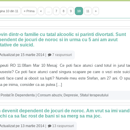
ina 10 din 11
« Prima
«
...
7
8
9
10
11
»
vin dintr-o familie cu tatal alcoolic si parinti divortati. Sunt
endent de jocuri de noroc si in urma cu 5 ani am avut
tative de suicid.
Actualizat pe 15 martie 2014
|
7 raspunsuri
apeuti RO 11:08am Mar 10 Mesaj: Ce poti face atunci cand totul in jurul t
buseste? Ce poti face atunci cand singura scapare pe care o vezi este suic
poti face cand ai obosit sa lupti? Numele meu este Stefan, am 27 ani. O sp
 pe inima, consider ca as putea [...]
Postat în
Dependenta | Consum abuziv
,
Depresie
,
Sfatul terapeutului
devenit dependent de jocuri de noroc. Am vrut sa imi vand
ichi ca sa fac rost de bani si sa merg sa ma joc.
Actualizat pe 13 martie 2014
|
13 raspunsuri