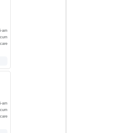
i-am
.acum
 care
i-am
.acum
 care