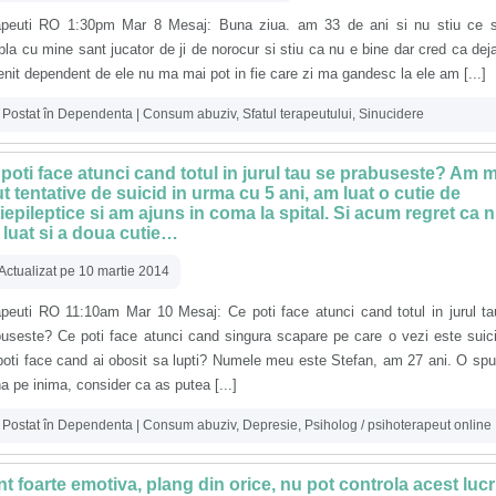
apeuti RO 1:30pm Mar 8 Mesaj: Buna ziua. am 33 de ani si nu stiu ce s
la cu mine sant jucator de ji de norocur si stiu ca nu e bine dar cred ca de
nit dependent de ele nu ma mai pot in fie care zi ma gandesc la ele am [...]
Postat în
Dependenta | Consum abuziv
,
Sfatul terapeutului
,
Sinucidere
poti face atunci cand totul in jurul tau se prabuseste? Am 
t tentative de suicid in urma cu 5 ani, am luat o cutie de
iepileptice si am ajuns in coma la spital. Si acum regret ca 
luat si a doua cutie…
Actualizat pe 10 martie 2014
apeuti RO 11:10am Mar 10 Mesaj: Ce poti face atunci cand totul in jurul t
buseste? Ce poti face atunci cand singura scapare pe care o vezi este suic
poti face cand ai obosit sa lupti? Numele meu este Stefan, am 27 ani. O sp
 pe inima, consider ca as putea [...]
Postat în
Dependenta | Consum abuziv
,
Depresie
,
Psiholog / psihoterapeut online
t foarte emotiva, plang din orice, nu pot controla acest luc