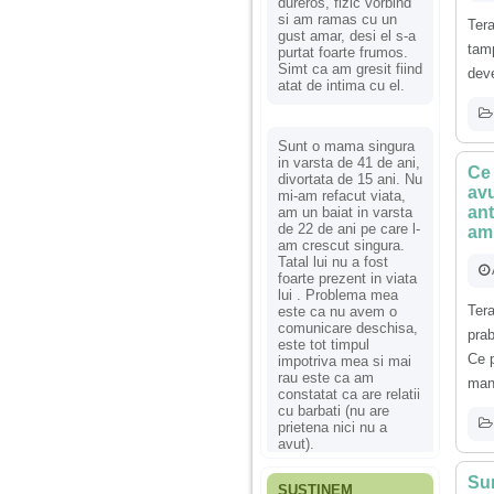
dureros, fizic vorbind
si am ramas cu un
Ter
gust amar, desi el s-a
tamp
purtat foarte frumos.
Simt ca am gresit fiind
deve
atat de intima cu el.
Sunt o mama singura
in varsta de 41 de ani,
Ce 
divortata de 15 ani. Nu
avu
mi-am refacut viata,
ant
am un baiat in varsta
de 22 de ani pe care l-
am 
am crescut singura.
Tatal lui nu a fost
foarte prezent in viata
lui . Problema mea
Ter
este ca nu avem o
comunicare deschisa,
pra
este tot timpul
Ce 
impotriva mea si mai
rau este ca am
mana
constatat ca are relatii
cu barbati (nu are
prietena nici nu a
avut).
Sun
SUSȚINEM