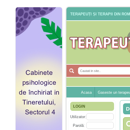
TERAPEUȚI ȘI TERAPII DIN RO
Acasa
Gaseste un terape
LOGIN
D
Utilizator:
Parolă: