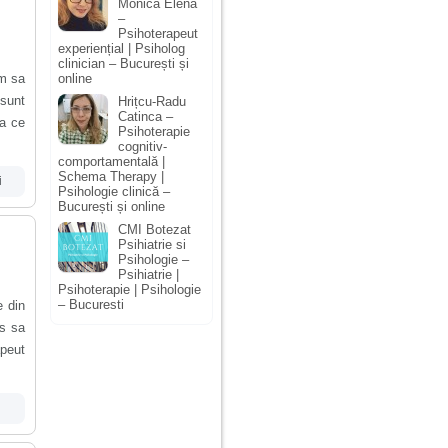
Monica Elena
–
Psihoterapeut
experiențial | Psiholog
clinician – București și
m sa
online
 sunt
Hrițcu-Radu
Catinca –
ea ce
Psihoterapie
cognitiv-
comportamentală |
Schema Therapy |
i
Psihologie clinică –
București și online
CMI Botezat
Psihiatrie si
Psihologie –
Psihiatrie |
Psihoterapie | Psihologie
– Bucuresti
e din
ns sa
apeut