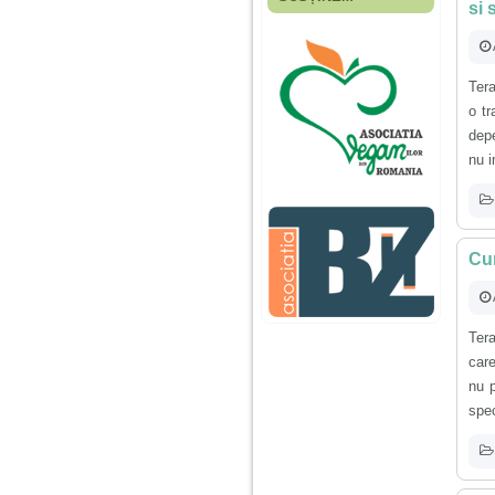
si 
Fiica mea s-a nascut
cand eu aveam 17
ani, privind in urma
realizez cat de multe
greseli am facut in
Ter
educatia si cresterea
ei, am fost o mama
o tr
egoista, preocupata
depe
de implinirea
profesionala, cand ea
nu i
era mica am neglijat-
o, ba chiar am fost si
agresiva, orice
greseala era taxata cu
o palma sau pedepse.
Cum
De 4 ani am o relatie
serioasa cu un barbat
in varsta de 32 de ani,
Ter
iar de aproximativ un
care
an jumate a inceput
sa se manifeste o
nu 
situatie care pe mine
spec
ma deranjeaza.
Ma aflu aici pentru ca