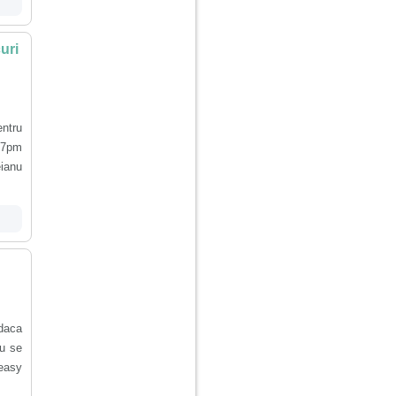
uri
ntru
:27pm
eianu
daca
au se
easy
]