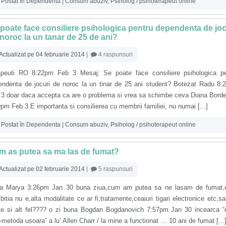
Postat în
Dependenta | Consum abuziv
,
Psiholog / psihoterapeut online
poate face consiliere psihologica pentru dependenta de joc
noroc la un tanar de 25 de ani?
Actualizat pe 04 februarie 2014
|
4 raspunsuri
apeuti RO 8:22pm Feb 3 Mesaj: Se poate face consiliere psihologica pe
endenta de jocuri de noroc la un tinar de 25 ani student? Botezat Radu 8
 3 doar daca accepta ca are o problema si vrea sa schimbe ceva Diana Bord
pm Feb 3 E importanta si consilierea cu membrii familiei, nu numai [...]
Postat în
Dependenta | Consum abuziv
,
Psiholog / psihoterapeut online
m as putea sa ma las de fumat?
Actualizat pe 02 februarie 2014
|
5 raspunsuri
a Marya 3:26pm Jan 30 buna ziua,cum am putea sa ne lasam de fumat,
itia nu e,alta modalitate ce ar fi,tratamente,ceaiuri tigari electronice etc,s
te si alt fel???? o zi buna Bogdan Bogdanovich 7:57pm Jan 30 incearca “
metoda usoara” a lu’ Allen Charr / la mine a functionat … 10 ani de fumat [...