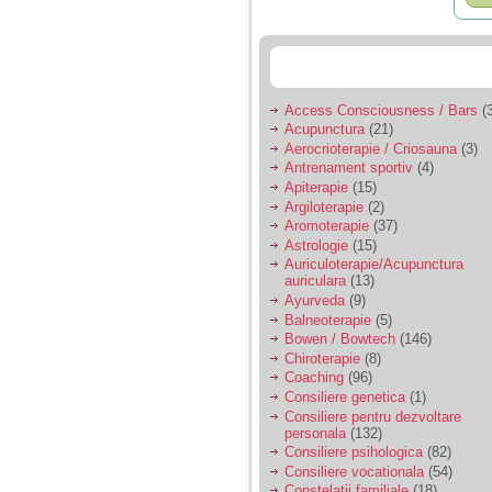
Access Consciousness / Bars
(3
Acupunctura
(21)
Aerocrioterapie / Criosauna
(3)
Antrenament sportiv
(4)
Apiterapie
(15)
Argiloterapie
(2)
Aromoterapie
(37)
Astrologie
(15)
Auriculoterapie/Acupunctura
auriculara
(13)
Ayurveda
(9)
Balneoterapie
(5)
Bowen / Bowtech
(146)
Chiroterapie
(8)
Coaching
(96)
Consiliere genetica
(1)
Consiliere pentru dezvoltare
personala
(132)
Consiliere psihologica
(82)
Consiliere vocationala
(54)
Constelatii familiale
(18)