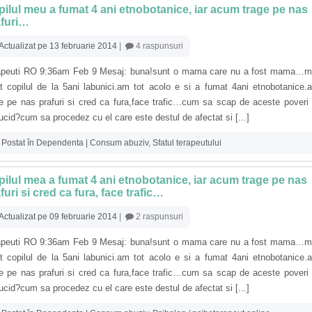
ilul meu a fumat 4 ani etnobotanice, iar acum trage pe nas
afuri…
Actualizat pe 13 februarie 2014
|
4 raspunsuri
apeuti RO 9:36am Feb 9 Mesaj: buna!sunt o mama care nu a fost mama…m
at copilul de la 5ani labunici.am tot acolo e si a fumat 4ani etnobotanice
ge pe nas prafuri si cred ca fura,face trafic…cum sa scap de aceste poveri
cid?cum sa procedez cu el care este destul de afectat si [...]
Postat în
Dependenta | Consum abuziv
,
Sfatul terapeutului
ilul mea a fumat 4 ani etnobotanice, iar acum trage pe nas
furi si cred ca fura, face trafic…
Actualizat pe 09 februarie 2014
|
2 raspunsuri
apeuti RO 9:36am Feb 9 Mesaj: buna!sunt o mama care nu a fost mama…m
at copilul de la 5ani labunici.am tot acolo e si a fumat 4ani etnobotanice
ge pe nas prafuri si cred ca fura,face trafic…cum sa scap de aceste poveri
cid?cum sa procedez cu el care este destul de afectat si [...]