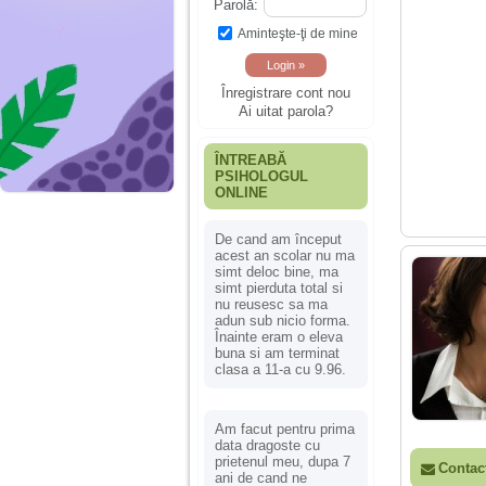
Parolă:
Aminteşte-ţi de mine
Înregistrare cont nou
Ai uitat parola?
ÎNTREABĂ
PSIHOLOGUL
ONLINE
De cand am început
acest an scolar nu ma
simt deloc bine, ma
simt pierduta total si
nu reusesc sa ma
adun sub nicio forma.
Înainte eram o eleva
buna si am terminat
clasa a 11-a cu 9.96.
Am facut pentru prima
data dragoste cu
prietenul meu, dupa 7
Contac
ani de cand ne