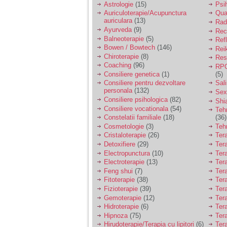
tata alcoolic, mai
Astrologie
(15)
Psi
nimanui nu ii pasa de
Auriculoterapie/Acupunctura
Qua
mine. Din cauza asta
auriculara
(13)
Radi
am inceput sa beau
Ayurveda
(9)
Rec
alcool si am inceput
Balneoterapie
(5)
Ref
sa ma culc cu barbati
Bowen / Bowtech
(146)
pentru bani.
Rei
Chiroterapie
(8)
Resp
Coaching
(96)
RPG
Consiliere genetica
(1)
(5)
Consiliere pentru dezvoltare
Sal
personala
(132)
Sex
Consiliere psihologica
(82)
Shi
Consiliere vocationala
(54)
Teh
Constelatii familiale
(18)
(36)
Cosmetologie
(3)
Teh
Cristaloterapie
(26)
Ter
Detoxifiere
(29)
Ter
Electropunctura
(10)
Ter
Electroterapie
(13)
Ter
Feng shui
(7)
Tera
Fitoterapie
(38)
Ter
Fizioterapie
(39)
Ter
Gemoterapie
(12)
Ter
Hidroterapie
(6)
Ter
Hipnoza
(75)
Ter
Hirudoterapie/Terapia cu lipitori
(6)
Tera