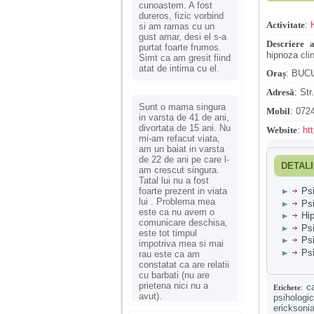
cunoastem. A fost
dureros, fizic vorbind
Activitate
:
si am ramas cu un
gust amar, desi el s-a
Descriere a
purtat foarte frumos.
hipnoza clin
Simt ca am gresit fiind
atat de intima cu el.
Oraș
:
BUC
Adresă
:
Str
Sunt o mama singura
Mobil
:
0724
in varsta de 41 de ani,
divortata de 15 ani. Nu
Website
:
ht
mi-am refacut viata,
am un baiat in varsta
de 22 de ani pe care l-
DETALI
am crescut singura.
Tatal lui nu a fost
foarte prezent in viata
Psi
lui . Problema mea
Ps
este ca nu avem o
Hip
comunicare deschisa,
Psi
este tot timpul
Psi
impotriva mea si mai
Psi
rau este ca am
constatat ca are relatii
cu barbati (nu are
prietena nici nu a
c
Etichete
:
avut).
psihologi
ericksoni