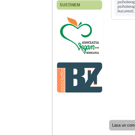
psihotera
SUSȚINEM
psihotera
Fiica mea s-a nascut
bucuresti
cand eu aveam 17
ani, privind in urma
realizez cat de multe
greseli am facut in
educatia si cresterea
ei, am fost o mama
egoista, preocupata
de implinirea
profesionala, cand ea
era mica am neglijat-
o, ba chiar am fost si
agresiva, orice
greseala era taxata cu
o palma sau pedepse.
De 4 ani am o relatie
serioasa cu un barbat
in varsta de 32 de ani,
iar de aproximativ un
an jumate a inceput
sa se manifeste o
situatie care pe mine
ma deranjeaza.
Lasa un come