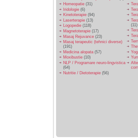
Homeopatie
(31)
Ter
Iridologie
(6)
Tera
Kinetoterapie
(94)
Tera
Laserterapie
(13)
Tera
(11)
Logopedie
(118)
Ter
Magnetoterapie
(17)
Ter
Masaj Rejuvance
(23)
Ter
Masaj terapeutic (tehnici diverse)
(191)
The
Medicina alopata
(57)
Yog
Moxibustie
(10)
Yum
NLP / Programare neuro-lingvistica
Alte
(64)
com
Nutritie / Dietoterapie
(56)