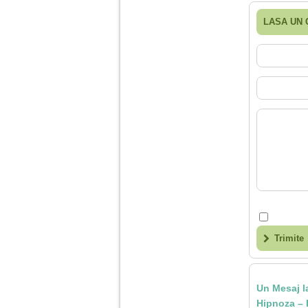
Ma aflu aici pentru ca
vreau sa stiu daca am
LASA UN
nevoie de un psiholog
sau psihiatru.
Sunt casatorita, am
31 de ani si un copil in
varsta de 2 ani care
mi-e lumina ochilor.
De ceva timp simt ca
mi s-a adunat
oboseala, o oboseala
cronica de care nu pot
scapa si simt ca din
cauza ei nu pot
controla nervii si
cateodata are copilul
de suferit.
Am o bariera peste
Trimite
care nu pot trece:
prietena mea a ramas
insarcinata cu o fata.
Am fost de comun
acord sa facem un
Un Mesaj la
copil, cu gandul ca e
Hipnoza – 
baiat.