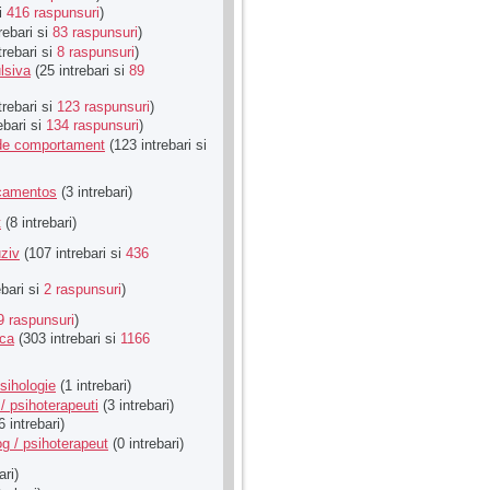
si
416 raspunsuri
)
rebari si
83 raspunsuri
)
trebari si
8 raspunsuri
)
lsiva
(25 intrebari si
89
trebari si
123 raspunsuri
)
ebari si
134 raspunsuri
)
u de comportament
(123 intrebari si
icamentos
(3 intrebari)
t
(8 intrebari)
ziv
(107 intrebari si
436
ebari si
2 raspunsuri
)
9 raspunsuri
)
ica
(303 intrebari si
1166
sihologie
(1 intrebari)
/ psihoterapeuti
(3 intrebari)
6 intrebari)
g / psihoterapeut
(0 intrebari)
ari)