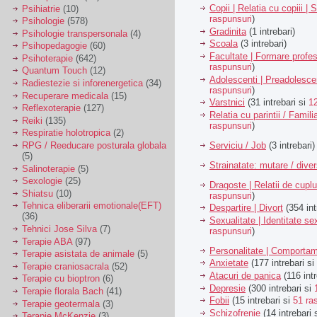
Copii | Relatia cu copiii | 
Psihiatrie
(10)
raspunsuri
)
Psihologie
(578)
Gradinita
(1 intrebari)
Psihologie transpersonala
(4)
Scoala
(3 intrebari)
Psihopedagogie
(60)
Facultate | Formare profes
Psihoterapie
(642)
raspunsuri
)
Quantum Touch
(12)
Adolescenti | Preadolesce
Radiestezie si inforenergetica
(34)
raspunsuri
)
Recuperare medicala
(15)
Varstnici
(31 intrebari si
1
Reflexoterapie
(127)
Relatia cu parintii / Famili
Reiki
(135)
raspunsuri
)
Respiratie holotropica
(2)
Serviciu / Job
(3 intrebari)
RPG / Reeducare posturala globala
(5)
Strainatate: mutare / dive
Salinoterapie
(5)
Sexologie
(25)
Dragoste | Relatii de cuplu
Shiatsu
(10)
raspunsuri
)
Tehnica eliberarii emotionale(EFT)
Despartire | Divort
(354 int
(36)
Sexualitate | Identitate se
Tehnici Jose Silva
(7)
raspunsuri
)
Terapie ABA
(97)
Personalitate | Comporta
Terapie asistata de animale
(5)
Anxietate
(177 intrebari si
Terapie craniosacrala
(52)
Atacuri de panica
(116 intr
Terapie cu bioptron
(6)
Depresie
(300 intrebari si
Terapie florala Bach
(41)
Fobii
(15 intrebari si
51 ra
Terapie geotermala
(3)
Schizofrenie
(14 intrebari 
Terapie McKenzie
(3)