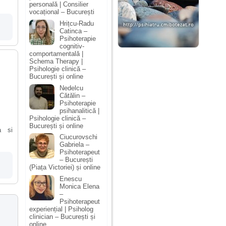
personală | Consilier
vocațional – București
Hrițcu-Radu
Catinca –
Psihoterapie
cognitiv-
comportamentală |
Schema Therapy |
Psihologie clinică –
București și online
Nedelcu
Cătălin –
Psihoterapie
psihanalitică |
Psihologie clinică –
București și online
a si
Ciucurovschi
Gabriela –
Psihoterapeut
– București
(Piața Victoriei) și online
Enescu
Monica Elena
–
Psihoterapeut
experiențial | Psiholog
clinician – București și
online