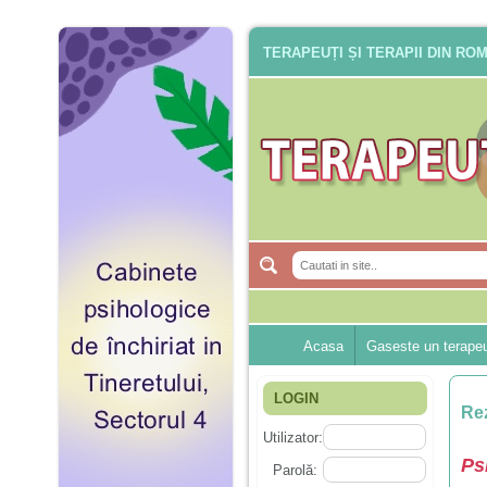
TERAPEUȚI ȘI TERAPII DIN RO
Acasa
Gaseste un terape
LOGIN
Rez
Utilizator:
Ps
Parolă: