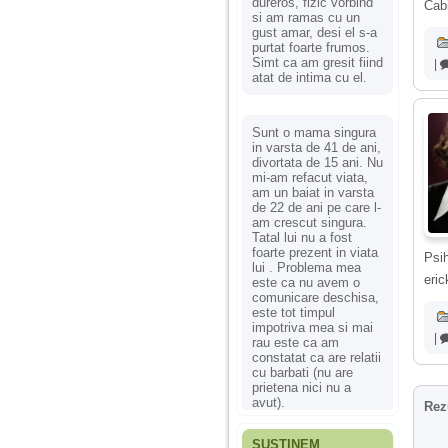
dureros, fizic vorbind
Cabi
si am ramas cu un
gust amar, desi el s-a
purtat foarte frumos.
Simt ca am gresit fiind
|
atat de intima cu el.
Sunt o mama singura
in varsta de 41 de ani,
divortata de 15 ani. Nu
mi-am refacut viata,
am un baiat in varsta
de 22 de ani pe care l-
am crescut singura.
Tatal lui nu a fost
foarte prezent in viata
Psi
lui . Problema mea
eric
este ca nu avem o
comunicare deschisa,
este tot timpul
impotriva mea si mai
|
rau este ca am
constatat ca are relatii
cu barbati (nu are
prietena nici nu a
avut).
Rez
SUSȚINEM