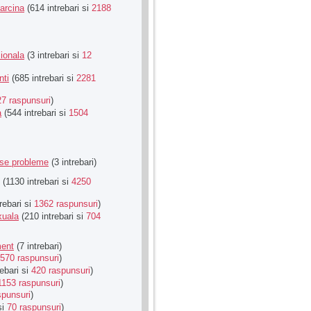
Sarcina
(614 intrebari si
2188
ionala
(3 intrebari si
12
nti
(685 intrebari si
2281
27 raspunsuri
)
a
(544 intrebari si
1504
rse probleme
(3 intrebari)
(1130 intrebari si
4250
rebari si
1362 raspunsuri
)
xuala
(210 intrebari si
704
ment
(7 intrebari)
570 raspunsuri
)
ebari si
420 raspunsuri
)
1153 raspunsuri
)
spunsuri
)
si
70 raspunsuri
)