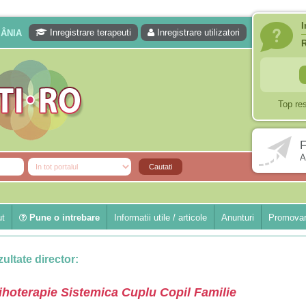
I
Inregistrare terapeuti
Inregistrare utilizatori
MÂNIA
Top re
F
A
ut
Pune o intrebare
Informatii utile / articole
Anunturi
Promovar
ultate director:
ihoterapie Sistemica Cuplu Copil Familie