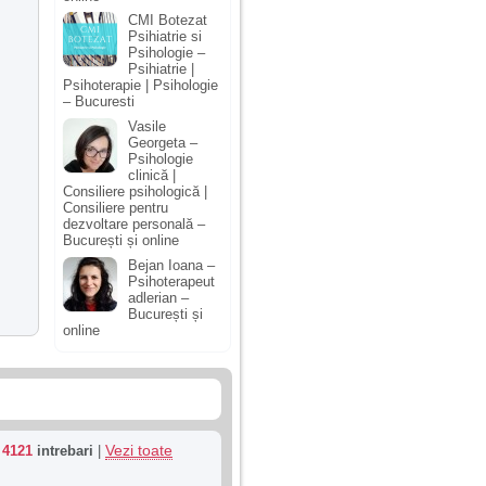
CMI Botezat
Psihiatrie si
Psihologie –
Psihiatrie |
Psihoterapie | Psihologie
– Bucuresti
Vasile
Georgeta –
Psihologie
clinică |
Consiliere psihologică |
Consiliere pentru
dezvoltare personală –
București și online
Bejan Ioana –
Psihoterapeut
adlerian –
București și
online
Vezi toate
u
4121
intrebari
|