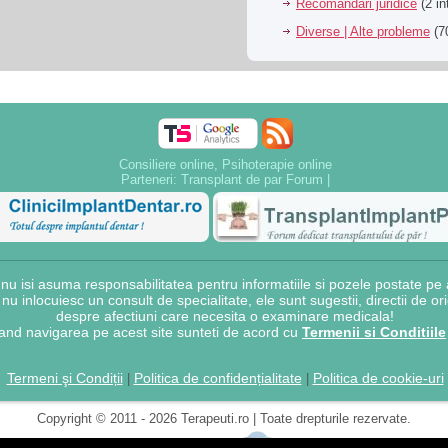
Recomandari juridice
(2 in
Diverse | Alte probleme
(70
Consiliere online, Psihoterapie online
Parteneri:
Transplant de par Forum
|
 isi asuma responsabilitatea pentru informatiile si pozele postate pe a
e nu inlocuiesc un consult de specialitate, ele sunt sugestii, directii de o
despre afectiuni care necesita o examinare medicala!
and navigarea pe acest site sunteti de acord cu
Termenii si Conditiile
Termeni şi Condiții
Politica de confidențialitate
Politica de cookie-uri
|
|
Copyright © 2011 - 2026 Terapeuti.ro | Toate drepturile rezervate.