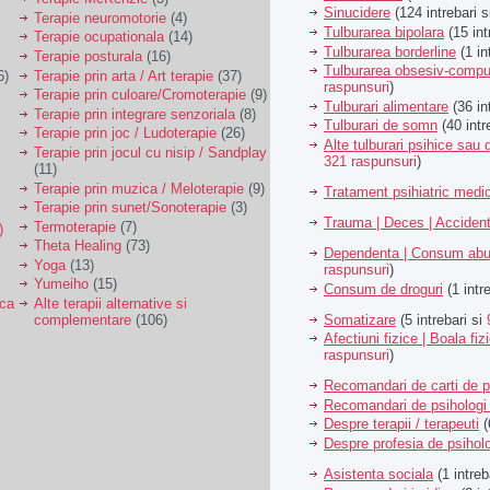
Sinucidere
(124 intrebari 
Terapie neuromotorie
(4)
Tulburarea bipolara
(15 int
Terapie ocupationala
(14)
Tulburarea borderline
(1 in
Terapie posturala
(16)
Tulburarea obsesiv-compu
6)
Terapie prin arta / Art terapie
(37)
raspunsuri
)
Terapie prin culoare/Cromoterapie
(9)
Tulburari alimentare
(36 in
Terapie prin integrare senzoriala
(8)
Tulburari de somn
(40 intr
Terapie prin joc / Ludoterapie
(26)
Alte tulburari psihice sa
Terapie prin jocul cu nisip / Sandplay
321 raspunsuri
)
(11)
Terapie prin muzica / Meloterapie
(9)
Tratament psihiatric med
Terapie prin sunet/Sonoterapie
(3)
Trauma | Deces | Acciden
Termoterapie
(7)
)
Theta Healing
(73)
Dependenta | Consum abu
Yoga
(13)
raspunsuri
)
Yumeiho
(15)
Consum de droguri
(1 intr
ica
Alte terapii alternative si
Somatizare
(5 intrebari si
complementare
(106)
Afectiuni fizice | Boala fiz
raspunsuri
)
Recomandari de carti de p
Recomandari de psihologi 
Despre terapii / terapeuti
(
Despre profesia de psiholo
Asistenta sociala
(1 intreb