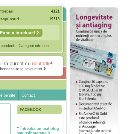
ntrebari
4121
Raspunsuri
19313
Pune o intrebare!
spondenti
|
Categorii intrebari
ii la curent cu
noutatile
!
boneaza-te la newsletter
e pe site
Contact
FACEBOOK
Întreabă un psiholog
sau psihoterapeut