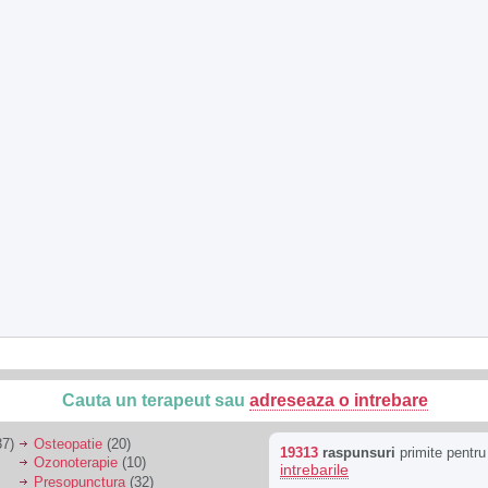
Cauta un terapeut sau
adreseaza o intrebare
7)
Osteopatie
(20)
19313
raspunsuri
primite pentr
Ozonoterapie
(10)
intrebarile
Presopunctura
(32)