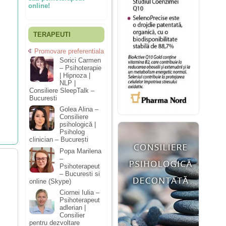
online!
TERAPEUTI
Promovare preferentiala
Sorici Carmen
– Psihoterapie
| Hipnoza |
NLP |
Consiliere SleepTalk –
Bucuresti
Golea Alina –
Consiliere
psihologică |
Psiholog
clinician – București
Popa Marilena
–
Psihoterapeut
– Bucuresti si
online (Skype)
Ciornei Iulia –
Psihoterapeut
adlerian |
Consilier
pentru dezvoltare