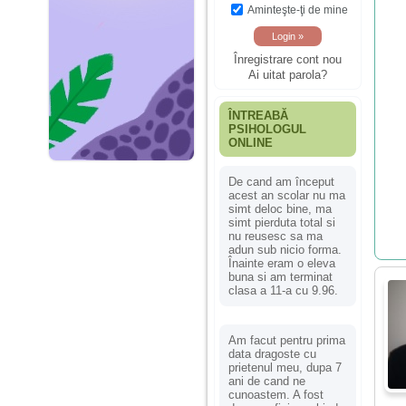
Aminteşte-ţi de mine
Înregistrare cont nou
Ai uitat parola?
ÎNTREABĂ
PSIHOLOGUL
ONLINE
De cand am început
acest an scolar nu ma
simt deloc bine, ma
simt pierduta total si
nu reusesc sa ma
adun sub nicio forma.
Înainte eram o eleva
buna si am terminat
clasa a 11-a cu 9.96.
Am facut pentru prima
data dragoste cu
prietenul meu, dupa 7
ani de cand ne
cunoastem. A fost