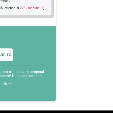
trebari)
5 intrebari si
2761 raspunsuri
)
cest site de catre terapeuti
rientare! Nu puneti intrebari
utilizarii.