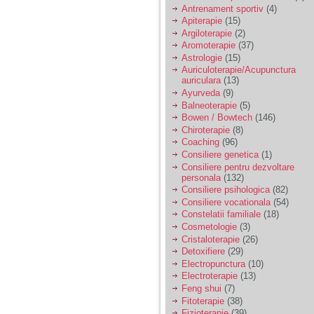
vreau sa stiu daca am
Antrenament sportiv
(4)
nevoie de un psiholog
Apiterapie
(15)
sau psihiatru.
Argiloterapie
(2)
Aromoterapie
(37)
Astrologie
(15)
Sunt casatorita, am
Auriculoterapie/Acupunctura
31 de ani si un copil in
auriculara
(13)
varsta de 2 ani care
mi-e lumina ochilor.
Ayurveda
(9)
De ceva timp simt ca
Balneoterapie
(5)
mi s-a adunat
Bowen / Bowtech
(146)
oboseala, o oboseala
Chiroterapie
(8)
cronica de care nu pot
Coaching
(96)
scapa si simt ca din
Consiliere genetica
(1)
cauza ei nu pot
controla nervii si
Consiliere pentru dezvoltare
cateodata are copilul
personala
(132)
de suferit.
Consiliere psihologica
(82)
Consiliere vocationala
(54)
Constelatii familiale
(18)
Am o bariera peste
Cosmetologie
(3)
care nu pot trece:
Cristaloterapie
(26)
prietena mea a ramas
Detoxifiere
(29)
insarcinata cu o fata.
Electropunctura
(10)
Am fost de comun
Electroterapie
(13)
acord sa facem un
copil, cu gandul ca e
Feng shui
(7)
baiat.
Fitoterapie
(38)
Fizioterapie
(39)