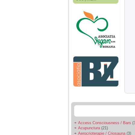
Fiica mea s-a nascut
cand eu aveam 17
ani, privind in urma
realizez cat de multe
greseli am facut in
educatia si cresterea
ei, am fost o mama
egoista, preocupata
de implinirea
profesionala, cand ea
era mica am neglijat-
o, ba chiar am fost si
agresiva, orice
greseala era taxata cu
o palma sau pedepse.
De 4 ani am o relatie
serioasa cu un barbat
in varsta de 32 de ani,
iar de aproximativ un
an jumate a inceput
sa se manifeste o
situatie care pe mine
ma deranjeaza.
Access Consciousness / Bars
(3
Acupunctura
(21)
Ma aflu aici pentru ca
Aerocrioterapie / Criosauna
(3)