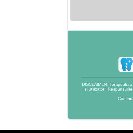
nimanui nu ii pasa de
mine. Din cauza asta
am inceput sa beau
alcool si am inceput
sa ma culc cu barbati
pentru bani.
DISCLAIMER: Terapeuti.ro nu
si utilizatori. Raspunsuril
Continu