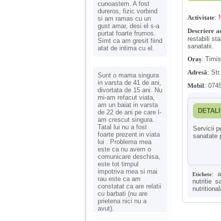
cunoastem. A fost
dureros, fizic vorbind
Activitate
:
si am ramas cu un
gust amar, desi el s-a
Descriere ac
purtat foarte frumos.
restabili st
Simt ca am gresit fiind
sanatatii.
atat de intima cu el.
Oraș
:
Timis
Adresă
:
Str
Sunt o mama singura
in varsta de 41 de ani,
Mobil
:
0745
divortata de 15 ani. Nu
mi-am refacut viata,
am un baiat in varsta
DETALI
de 22 de ani pe care l-
am crescut singura.
Tatal lui nu a fost
Servicii p
foarte prezent in viata
sanatate p
lui . Problema mea
este ca nu avem o
comunicare deschisa,
este tot timpul
impotriva mea si mai
a
Etichete
:
rau este ca am
nutritie 
constatat ca are relatii
nutritional
cu barbati (nu are
prietena nici nu a
avut).