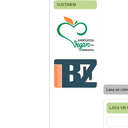
SUSȚINEM
Fiica mea s-a nascut
cand eu aveam 17
ani, privind in urma
realizez cat de multe
greseli am facut in
educatia si cresterea
ei, am fost o mama
egoista, preocupata
de implinirea
profesionala, cand ea
era mica am neglijat-
o, ba chiar am fost si
agresiva, orice
greseala era taxata cu
o palma sau pedepse.
De 4 ani am o relatie
serioasa cu un barbat
Lasa un come
in varsta de 32 de ani,
iar de aproximativ un
an jumate a inceput
sa se manifeste o
LASA UN
situatie care pe mine
ma deranjeaza.