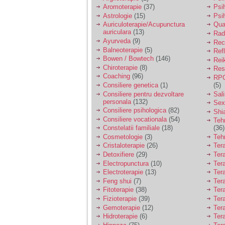
Aromoterapie
(37)
Psi
Astrologie
(15)
Psi
Auriculoterapie/Acupunctura
Qua
Am 14 ani si o mare
auriculara
(13)
Radi
problema. Acum 8 luni
Ayurveda
(9)
am inceput o relatie
Rec
cu un baiat in varsta
Balneoterapie
(5)
Ref
de 20 de ani, m-a
Bowen / Bowtech
(146)
Rei
cucerit cu vorbe dulci,
Chiroterapie
(8)
Resp
cadouri, promisiuni de
Coaching
(96)
RPG
casatorie, asa ca m-
Consiliere genetica
(1)
(5)
am culcat cu el si in
Consiliere pentru dezvoltare
Sal
scurt timp am ramas
personala
(132)
insarcinata. El cand a
Sex
aflat a plecat in afara,
Consiliere psihologica
(82)
Shi
la munca, si a rupt
Consiliere vocationala
(54)
Teh
orice legatura cu
Constelatii familiale
(18)
(36)
mine. Mama m-a batut
Cosmetologie
(3)
Teh
si m-a jignit in ultimul
Cristaloterapie
(26)
Ter
hal, ba chiar m-a fortat
Detoxifiere
(29)
Ter
sa stau sa imi
introduca coada de
Electropunctura
(10)
Ter
mop in vagin.
Electroterapie
(13)
Ter
Feng shui
(7)
Tera
Fitoterapie
(38)
Ter
Am 20 ani si am avut
Fizioterapie
(39)
Ter
o viata foarte grea. O
Gemoterapie
(12)
Ter
familie care nu m-a
Hidroterapie
(6)
Ter
crescut cum trebuie,