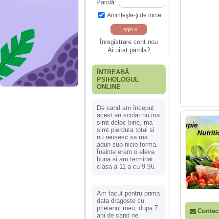
Parolă:
Aminteşte-ţi de mine
Înregistrare cont nou
Ai uitat parola?
ÎNTREABĂ
PSIHOLOGUL
ONLINE
De cand am început
acest an scolar nu ma
simt deloc bine, ma
simt pierduta total si
nu reusesc sa ma
adun sub nicio forma.
Înainte eram o eleva
buna si am terminat
clasa a 11-a cu 9.96.
Am facut pentru prima
data dragoste cu
prietenul meu, dupa 7
Contac
ani de cand ne