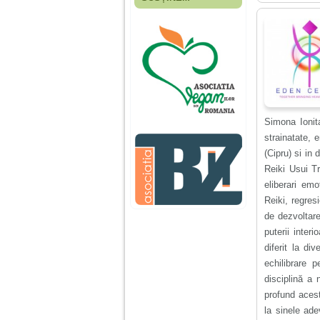
Fiica mea s-a nascut
cand eu aveam 17
ani, privind in urma
realizez cat de multe
greseli am facut in
educatia si cresterea
ei, am fost o mama
egoista, preocupata
de implinirea
profesionala, cand ea
era mica am neglijat-
Simona Ionita
o, ba chiar am fost si
agresiva, orice
strainatate, 
greseala era taxata cu
(Cipru) si in
o palma sau pedepse.
Reiki Usui Tr
eliberari emo
De 4 ani am o relatie
Reiki, regres
serioasa cu un barbat
de dezvoltar
in varsta de 32 de ani,
iar de aproximativ un
puterii inter
an jumate a inceput
diferit la d
sa se manifeste o
situatie care pe mine
echilibrare 
ma deranjeaza.
disciplină a 
profund aces
Ma aflu aici pentru ca
la sinele ade