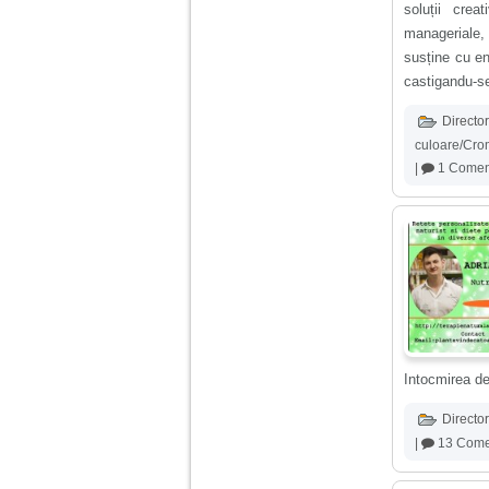
vreau sa stiu daca am
soluții crea
nevoie de un psiholog
manageriale, 
sau psihiatru.
susține cu en
castigandu-se
Sunt casatorita, am
31 de ani si un copil in
Director
varsta de 2 ani care
mi-e lumina ochilor.
culoare/Cro
De ceva timp simt ca
|
1 Comen
mi s-a adunat
oboseala, o oboseala
cronica de care nu pot
scapa si simt ca din
cauza ei nu pot
controla nervii si
cateodata are copilul
de suferit.
Am o bariera peste
care nu pot trece:
Intocmirea de
prietena mea a ramas
insarcinata cu o fata.
Am fost de comun
Director
acord sa facem un
|
13 Comen
copil, cu gandul ca e
baiat.