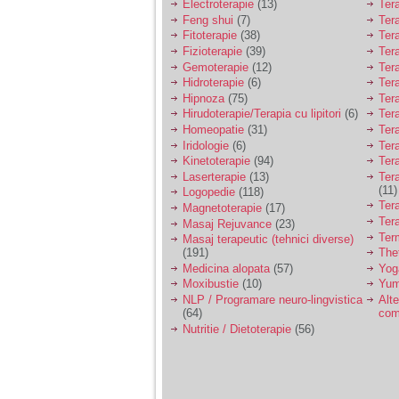
Electroterapie
(13)
Ter
Feng shui
(7)
Tera
Fitoterapie
(38)
Ter
Fizioterapie
(39)
Ter
Gemoterapie
(12)
Ter
Hidroterapie
(6)
Ter
Hipnoza
(75)
Ter
Hirudoterapie/Terapia cu lipitori
(6)
Tera
Homeopatie
(31)
Ter
Iridologie
(6)
Tera
Kinetoterapie
(94)
Tera
Laserterapie
(13)
Tera
(11)
Logopedie
(118)
Ter
Magnetoterapie
(17)
Ter
Masaj Rejuvance
(23)
Ter
Masaj terapeutic (tehnici diverse)
(191)
The
Medicina alopata
(57)
Yog
Moxibustie
(10)
Yum
NLP / Programare neuro-lingvistica
Alte
(64)
com
Nutritie / Dietoterapie
(56)