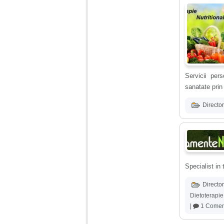
Am 14 ani si o mare
problema. Acum 8 luni
am inceput o relatie
cu un baiat in varsta
de 20 de ani, m-a
cucerit cu vorbe dulci,
cadouri, promisiuni de
casatorie, asa ca m-
Servicii pers
am culcat cu el si in
scurt timp am ramas
sanatate prin
insarcinata. El cand a
aflat a plecat in afara,
Director
la munca, si a rupt
orice legatura cu
mine. Mama m-a batut
si m-a jignit in ultimul
hal, ba chiar m-a fortat
sa stau sa imi
introduca coada de
mop in vagin.
Specialist in
Director
Am 20 ani si am avut
o viata foarte grea. O
Dietoterapie
familie care nu m-a
|
1 Comen
crescut cum trebuie,
tata alcoolic, mai