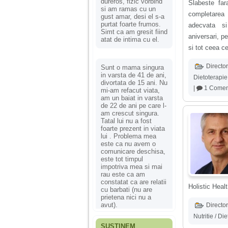
dureros, fizic vorbind
Slabeste far
si am ramas cu un
completarea u
gust amar, desi el s-a
purtat foarte frumos.
adecvata si
Simt ca am gresit fiind
aniversari, pe
atat de intima cu el.
si tot ceea ce
Director
Sunt o mama singura
in varsta de 41 de ani,
Dietoterapie
divortata de 15 ani. Nu
|
1 Comen
mi-am refacut viata,
am un baiat in varsta
de 22 de ani pe care l-
am crescut singura.
Tatal lui nu a fost
foarte prezent in viata
lui . Problema mea
este ca nu avem o
comunicare deschisa,
este tot timpul
impotriva mea si mai
rau este ca am
constatat ca are relatii
Holistic Heal
cu barbati (nu are
prietena nici nu a
avut).
Director
Nutritie / Di
SUSȚINEM