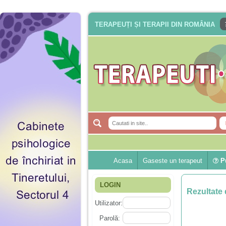
TERAPEUȚI ȘI TERAPII DIN ROMÂNIA
Acasa
Gaseste un terapeut
Pu
LOGIN
Rezultate 
Utilizator:
Parolă: