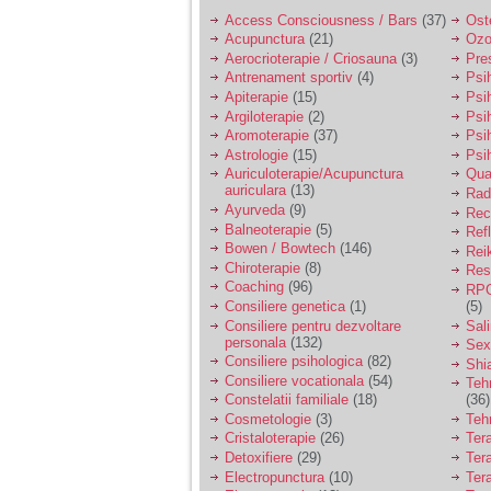
Access Consciousness / Bars
(37)
Ost
Acupunctura
(21)
Ozo
Aerocrioterapie / Criosauna
(3)
Pre
Antrenament sportiv
(4)
Psih
Apiterapie
(15)
Psi
Argiloterapie
(2)
Psi
Aromoterapie
(37)
Psi
Astrologie
(15)
Psi
Auriculoterapie/Acupunctura
Qua
auriculara
(13)
Radi
Ayurveda
(9)
Rec
Balneoterapie
(5)
Ref
Bowen / Bowtech
(146)
Rei
Chiroterapie
(8)
Resp
Coaching
(96)
RPG
Consiliere genetica
(1)
(5)
Consiliere pentru dezvoltare
Sal
personala
(132)
Sex
Consiliere psihologica
(82)
Shi
Consiliere vocationala
(54)
Teh
Constelatii familiale
(18)
(36)
Cosmetologie
(3)
Teh
Cristaloterapie
(26)
Ter
Detoxifiere
(29)
Ter
Electropunctura
(10)
Ter