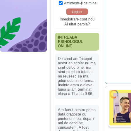
Aminteşte-ţi de mine
Înregistrare cont nou
Ai uitat parola?
ÎNTREABĂ
PSIHOLOGUL
ONLINE
De cand am început
acest an scolar nu ma
simt deloc bine, ma
simt pierduta total si
nu reusesc sa ma
adun sub nicio forma.
Înainte eram o eleva
buna si am terminat
clasa a 11-a cu 9.96.
Am facut pentru prima
data dragoste cu
prietenul meu, dupa 7
ani de cand ne
cunoastem. A fost