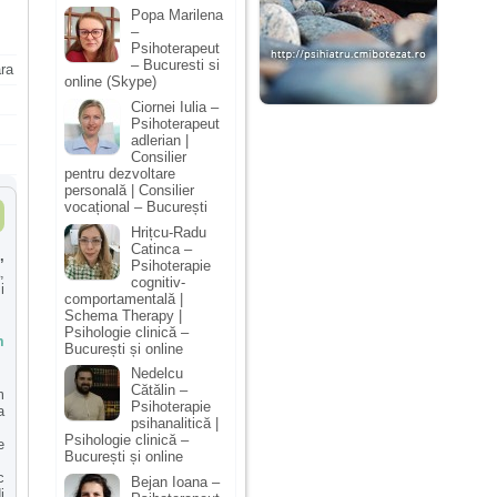
Popa Marilena
–
Psihoterapeut
– Bucuresti si
ara
online (Skype)
Ciornei Iulia –
Psihoterapeut
adlerian |
Consilier
pentru dezvoltare
personală | Consilier
vocațional – București
Hrițcu-Radu
Catinca –
,
Psihoterapie
,
cognitiv-
i
comportamentală |
Schema Therapy |
Psihologie clinică –
m
București și online
Nedelcu
Cătălin –
m
Psihoterapie
a
psihanalitică |
Psihologie clinică –
e
București și online
c
Bejan Ioana –
i