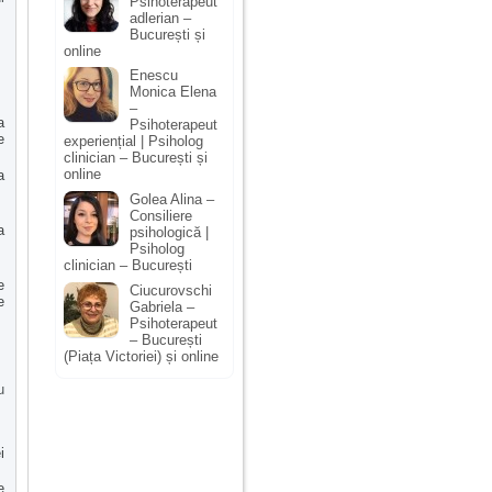
Psihoterapeut
adlerian –
București și
online
Enescu
Monica Elena
–
a
Psihoterapeut
e
experiențial | Psiholog
clinician – București și
online
a
Golea Alina –
Consiliere
a
psihologică |
Psiholog
clinician – București
e
Ciucurovschi
e
Gabriela –
Psihoterapeut
– București
(Piața Victoriei) și online
u
i
e