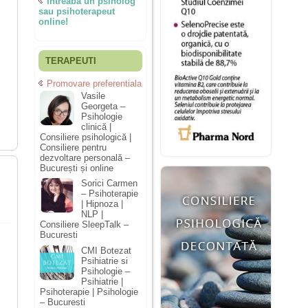
Întreabă un psiholog
sau psihoterapeut
online!
TERAPEUTI
Promovare preferentiala
Vasile
Georgeta –
Psihologie
clinică |
Consiliere psihologică |
Consiliere pentru
dezvoltare personală –
București și online
Sorici Carmen
– Psihoterapie
| Hipnoza |
NLP |
Consiliere SleepTalk –
Bucuresti
CMI Botezat
Psihiatrie si
Psihologie –
Psihiatrie |
Psihoterapie | Psihologie
– Bucuresti