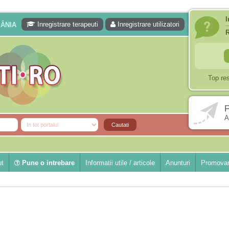
I
Inregistrare terapeuti
Inregistrare utilizatori
MÂNIA
Top re
F
A
ut
Pune o intrebare
Informatii utile / articole
Anunturi
Promovar