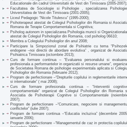
Educationale din cadrul Universitatii de Vest din Timisoara (2005-2007)
Facultatea de Sociologie si Psihologie , specializarea Psihologie
Universitatea de Vest din Timisoara (2001-2005);
Liceul Pedagogic “Nicole Titulescu” (1995-2000);
Psihoterapeut atestat de Colegiul Psihologilor din Romania si Asociati
Romana de Terapie Comportamentala si Cognitiva;
Psiholog autonom in specializarea Psihologia muncii si Organizationala
atestat de Colegiul Psihologilor din Romania, cod psiholog 06610;
Membra a Colegiului Psihologilor din anul 2008;
Participare la Simpozionul zonal de Psihiatrie cu tema “Psihozel
endogene –noi directii de abordare evolutiva” , organizat de Asociati
Psihiatrica Timisoara (octombrie 2013);
Curs de formare continua – “Evaluarea personalului si evaluare
profesionala a performantelor in organizatii si resurse umane”, organiza
de Societatea Romana de psihologie experimentala aplicata si Colegiu
Psihologilor din Romania (februarie 2012);
Program de perfectionare –“Drepturile copilului in reglementarile intern
si internationale” ( mai 2008);
Curs de formare profesionala continua – “Interventii cognitiv
comportamentale” organizat de Colegiul Psihologilor din Romania s
Asociatia de Psihoterapii Cognitve si Comportamentale (noiembri
2007);
Program de perfectionare –“Comunicare, negociere si managementu
conflictelor” (iulie 2007);
Program de formare continua –“Educatia incluziva” (decembrie 2005
ianuarie 2006);
Program de perfectionare –“Managementul de caz in protectia copilului