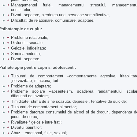
Managementul furiei, managementul stresului, managementu
conflictelor;
Divort, separare, pierderea unei persoane semnificative;
Dificultati de relationare, comunicare, adaptare.
Psihoterapie de cuplu:
Probleme relationale;
Disfunctii sexuale;
Gelozie, infidelitate;
Sarcina nedorita;
Divort, separare.
Psihoterapie pentru copii si adolescenti:
Tulburari de comportament –comportamente agresive, iritabilitat
,nervozitate, minciuna, furt;
Probleme de adaptare;
Probleme scolare –absenteism, scaderea randamentului scolar
dificultati de invatare;
Timiditate, stima de sine scazuta, depresie , tentative de suicide;
Tulburari de comportament alimentar;
Probleme datorate consumului de alcool si de droguri, dependenta d
jocuri de noroc;
Rivalitate / gelozie intre frati;
Divortul parintilor;
Abuz – emotional, fizic, sexual;