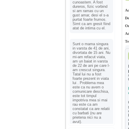
cunoastem. A fost
dureros, fizic vorbind
Ac
si am ramas cu un
gust amar, desi el s-a
De
purtat foarte frumos.
Simt ca am gresit fiind
Or
atat de intima cu el.
Ad
Te
Sunt o mama singura
in varsta de 41 de ani,
divortata de 15 ani. Nu
mi-am refacut viata,
am un baiat in varsta
de 22 de ani pe care l-
am crescut singura.
Tatal lui nu a fost
foarte prezent in viata
lui . Problema mea
este ca nu avem o
comunicare deschisa,
este tot timpul
impotriva mea si mai
rau este ca am
constatat ca are relatii
cu barbati (nu are
prietena nici nu a
avut).