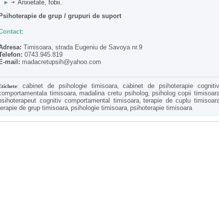
Anxietate, fobii.
Psihoterapie de grup / grupuri de suport
Contact:
Adresa:
Timisoara, strada Eugeniu de Savoya nr.9
Telefon:
0743.945.819
E-mail:
madacretupsih@yahoo.com
cabinet de psihologie timisoara
cabinet de psihoterapie cognitiv
Etichete
:
,
comportamentala timisoara
madalina cretu psiholog
psiholog copii timisoar
,
,
psihoterapeut cognitiv comportamental timisoara
terapie de cuplu timisoar
,
terapie de grup timisoara
psihologie timisoara
psihoterapie timisoara
,
,