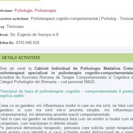
tivitate
:
Psihologie
,
Psihoterapie
scriere activitate
:
Psihoterapeut cognitiv-comportamental | Psiholog - Timiso
aș
:
Timisoara
resă
:
Str. Eugeniu de Savoya nr.9
lefon fix
:
0743.945.819
DETALII ACTIVITATE
Bine ati venit la
Cabinet Individual de Psihologie Madalina Cretu
psihoterapeut specializat in psihoterapie cognitiv-comportamentala
acreditat de Asociatia Romana de Terapie Comportamentala si Cognitiva s
Colegiul Psihologilor din Romania – cod personal 06610.
Principiul de baza al psihoterapiei cognitiv – comportamentale il pute
explica astfel:
Ceea ce eu gandesc imi influenteaza modul in care eu ma simt, iar felul cu
gandesc si cum ma simt intr-o anumita situatie, imi influenteaz
comportamentul, imi determina anumite reactii comportamentale.
Felul in care noi gandim ne influenteaza felul cum ne simtim si modul cum n
comportam, cum reactionam in diferite situatii.
Pe parcursul demersului terapeutic, persoana care solicita sprijin terapeuti
este ajutata sa-si identifice si sa-si schimbe modul disfunctional de a gand