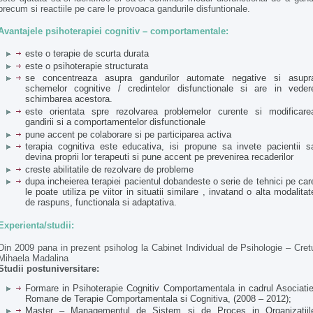
precum si reactiile pe care le provoaca gandurile disfuntionale.
Avantajele psihoterapiei cognitiv – comportamentale:
este o terapie de scurta durata
este o psihoterapie structurata
se concentreaza asupra gandurilor automate negative si asupr
schemelor cognitive / credintelor disfunctionale si are in veder
schimbarea acestora.
este orientata spre rezolvarea problemelor curente si modificare
gandirii si a comportamentelor disfunctionale
pune accent pe colaborare si pe participarea activa
terapia cognitiva este educativa, isi propune sa invete pacientii s
devina proprii lor terapeuti si pune accent pe prevenirea recaderilor
creste abilitatile de rezolvare de probleme
dupa incheierea terapiei pacientul dobandeste o serie de tehnici pe car
le poate utiliza pe viitor in situatii similare , invatand o alta modalitat
de raspuns, functionala si adaptativa.
Experienta/studii:
Din 2009 pana in prezent psiholog la Cabinet Individual de Psihologie – Cret
Mihaela Madalina
Studii postuniversitare:
Formare in Psihoterapie Cognitiv Comportamentala in cadrul Asociatie
Romane de Terapie Comportamentala si Cognitiva, (2008 – 2012);
Master – Managementul de Sistem si de Proces in Organizatiil