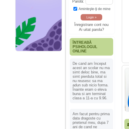
Parolă:
Aminteşte-ţi de mine
Înregistrare cont nou
Ai uitat parola?
ÎNTREABĂ
PSIHOLOGUL
ONLINE
De cand am început
acest an scolar nu ma
simt deloc bine, ma
simt pierduta total si
nu reusesc sa ma
adun sub nicio forma.
Înainte eram o eleva
buna si am terminat
clasa a 11-a cu 9.96.
Am facut pentru prima
data dragoste cu
prietenul meu, dupa 7
ani de cand ne