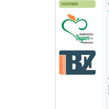
SUSȚINEM
Fiica mea s-a nascut
cand eu aveam 17
ani, privind in urma
realizez cat de multe
greseli am facut in
educatia si cresterea
ei, am fost o mama
egoista, preocupata
de implinirea
profesionala, cand ea
era mica am neglijat-
o, ba chiar am fost si
agresiva, orice
greseala era taxata cu
o palma sau pedepse.
De 4 ani am o relatie
serioasa cu un barbat
in varsta de 32 de ani,
iar de aproximativ un
an jumate a inceput
sa se manifeste o
situatie care pe mine
ma deranjeaza.