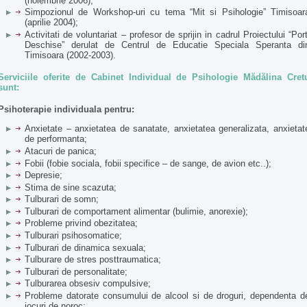
(noiembrie 2006);
Simpozionul de Workshop-uri cu tema “Mit si Psihologie” Timisoar
(aprilie 2004);
Activitati de voluntariat – profesor de sprijin in cadrul Proiectului “Port
Deschise” derulat de Centrul de Educatie Speciala Speranta di
Timisoara (2002-2003).
Serviciile oferite de Cabinet Individual de Psihologie Mădălina Cret
sunt:
Psihoterapie individuala pentru:
Anxietate – anxietatea de sanatate, anxietatea generalizata, anxietat
de performanta;
Atacuri de panica;
Fobii (fobie sociala, fobii specifice – de sange, de avion etc..);
Depresie;
Stima de sine scazuta;
Tulburari de somn;
Tulburari de comportament alimentar (bulimie, anorexie);
Probleme privind obezitatea;
Tulburari psihosomatice;
Tulburari de dinamica sexuala;
Tulburare de stres posttraumatica;
Tulburari de personalitate;
Tulburarea obsesiv compulsive;
Probleme datorate consumului de alcool si de droguri, dependenta d
jocuri de noroc;