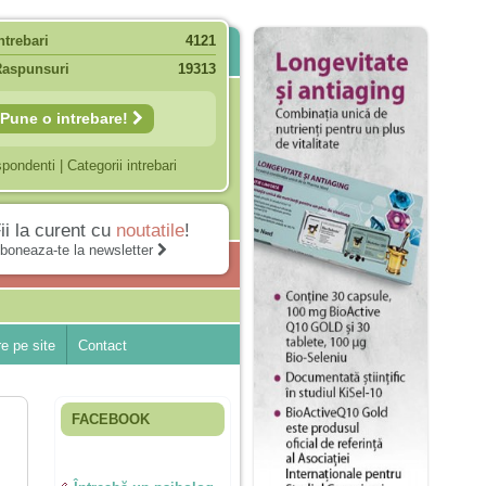
ntrebari
4121
Raspunsuri
19313
Pune o intrebare!
spondenti
|
Categorii intrebari
ii la curent cu
noutatile
!
boneaza-te la newsletter
e pe site
Contact
FACEBOOK