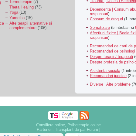
Trauma | Deces | Acciden
Termoterapie
(7)
)
Theta Healing
(73)
Dependenta | Consum abu
Yoga
(13)
raspunsuri
)
Yumeiho
(15)
Consum de droguri
(1 intr
ica
Alte terapii alternative si
Somatizare
(5 intrebari si
complementare
(106)
Afectiuni fizice | Boala fiz
raspunsuri
)
Recomandari de carti de p
Recomandari de psihologi 
Despre terapii / terapeuti
(
Despre profesia de psiholo
Asistenta sociala
(1 intreb
Recomandari juridice
(2 in
Diverse | Alte probleme
(70
Consiliere online, Psihoterapie online
Parteneri:
Transplant de par Forum
|