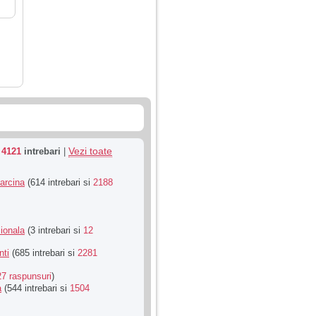
Vezi toate
u
4121
intrebari
|
Sarcina
(614 intrebari si
2188
ionala
(3 intrebari si
12
nti
(685 intrebari si
2281
27 raspunsuri
)
a
(544 intrebari si
1504