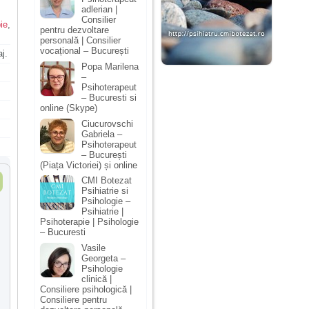
adlerian |
Consilier
pie
,
pentru dezvoltare
personală | Consilier
vocațional – București
j.
Popa Marilena
–
Psihoterapeut
– Bucuresti si
online (Skype)
Ciucurovschi
Gabriela –
Psihoterapeut
– București
(Piața Victoriei) și online
CMI Botezat
Psihiatrie si
Psihologie –
Psihiatrie |
Psihoterapie | Psihologie
– Bucuresti
Vasile
Georgeta –
Psihologie
clinică |
Consiliere psihologică |
Consiliere pentru