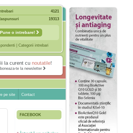
ntrebari
4121
Raspunsuri
19313
Pune o intrebare!
spondenti
|
Categorii intrebari
ii la curent cu
noutatile
!
boneaza-te la newsletter
e pe site
Contact
FACEBOOK