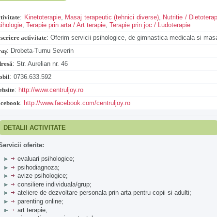
tivitate
:
Kinetoterapie
,
Masaj terapeutic (tehnici diverse)
,
Nutritie / Dietotera
ihologie
,
Terapie prin arta / Art terapie
,
Terapie prin joc / Ludoterapie
scriere activitate
:
Oferim servicii psihologice, de gimnastica medicala si masa
aș
:
Drobeta-Turnu Severin
resă
:
Str. Aurelian nr. 46
bil
:
0736.633.592
bsite
:
http://www.centruljoy.ro
cebook
:
http://www.facebook.com/centruljoy.ro
DETALII ACTIVITATE
Servicii oferite:
evaluari psihologice;
psihodiagnoza;
avize psihologice;
consiliere individuala/grup;
ateliere de dezvoltare personala prin arta pentru copii si adulti;
parenting online;
art terapie;