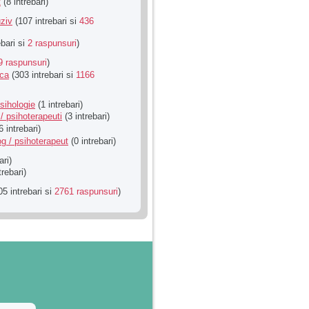
t
(8 intrebari)
ziv
(107 intrebari si
436
ebari si
2 raspunsuri
)
9 raspunsuri
)
ica
(303 intrebari si
1166
sihologie
(1 intrebari)
/ psihoterapeuti
(3 intrebari)
6 intrebari)
g / psihoterapeut
(0 intrebari)
ari)
trebari)
5 intrebari si
2761 raspunsuri
)