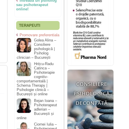
Întreabă un psiholog
sau psihoterapeut
online!
TERAPEUTI
Promovare preferentiala
Golea Alina –
Consiliere
psihologică |
Psiholog
clinician – București
Hrițcu-Radu
Catinca –
Psihoterapie
cognitiv-
comportamentală |
Schema Therapy |
Psihologie clinică –
București și online
Bejan Ioana –
Psihoterapeut
adlerian –
București și
online
Ciornei Iulia –
Psihoterapeut