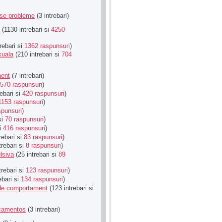
rse probleme
(3 intrebari)
(1130 intrebari si
4250
rebari si
1362 raspunsuri
)
xuala
(210 intrebari si
704
ment
(7 intrebari)
570 raspunsuri
)
ebari si
420 raspunsuri
)
1153 raspunsuri
)
spunsuri
)
si
70 raspunsuri
)
si
416 raspunsuri
)
rebari si
83 raspunsuri
)
trebari si
8 raspunsuri
)
lsiva
(25 intrebari si
89
trebari si
123 raspunsuri
)
ebari si
134 raspunsuri
)
u de comportament
(123 intrebari si
icamentos
(3 intrebari)