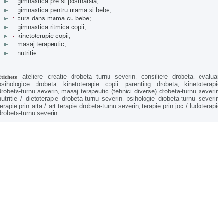
gimnastica pre si postnatala;
gimnastica pentru mama si bebe;
curs dans mama cu bebe;
gimnastica ritmica copii;
kinetoterapie copii;
masaj terapeutic;
nutritie.
ateliere creatie drobeta turnu severin
consiliere drobeta
evaluar
Etichete
:
,
,
psihologice drobeta
kinetoterapie copii
parenting drobeta
kinetoterapi
,
,
,
drobeta-turnu severin
masaj terapeutic (tehnici diverse) drobeta-turnu severi
,
nutritie / dietoterapie drobeta-turnu severin
psihologie drobeta-turnu severi
,
terapie prin arta / art terapie drobeta-turnu severin
terapie prin joc / ludoterapi
,
drobeta-turnu severin