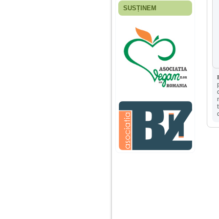
SUSȚINEM
Fiica mea s-a nascut
cand eu aveam 17
ani, privind in urma
realizez cat de multe
greseli am facut in
educatia si cresterea
ei, am fost o mama
egoista, preocupata
de implinirea
profesionala, cand ea
era mica am neglijat-
o, ba chiar am fost si
agresiva, orice
greseala era taxata cu
o palma sau pedepse.
De 4 ani am o relatie
serioasa cu un barbat
in varsta de 32 de ani,
iar de aproximativ un
an jumate a inceput
sa se manifeste o
situatie care pe mine
ma deranjeaza.