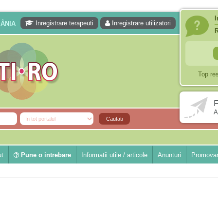
I
Inregistrare terapeuti
Inregistrare utilizatori
MÂNIA
Top re
F
A
ut
Pune o intrebare
Informatii utile / articole
Anunturi
Promovar