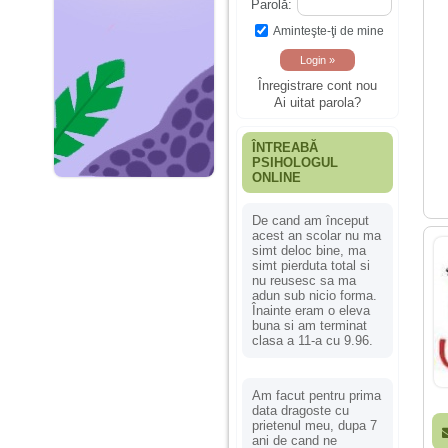
Parolă:
Aminteşte-ţi de mine
Înregistrare cont nou
Ai uitat parola?
ÎNTREABĂ
PSIHOLOGUL
ONLINE
De cand am început
acest an scolar nu ma
simt deloc bine, ma
simt pierduta total si
nu reusesc sa ma
adun sub nicio forma.
Înainte eram o eleva
buna si am terminat
clasa a 11-a cu 9.96.
Am facut pentru prima
data dragoste cu
prietenul meu, dupa 7
ani de cand ne