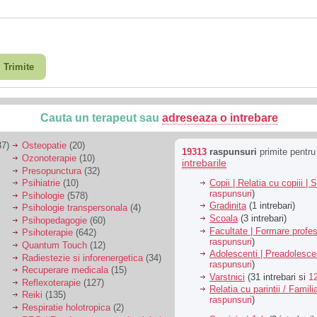
Trimite
Cauta un terapeut sau
adreseaza o intrebare
7)
Osteopatie
(20)
19313
raspunsuri
primite pentr
Ozonoterapie
(10)
intrebarile
Presopunctura
(32)
Copii | Relatia cu copiii | 
Psihiatrie
(10)
raspunsuri
)
Psihologie
(578)
Gradinita
(1 intrebari)
Psihologie transpersonala
(4)
Scoala
(3 intrebari)
Psihopedagogie
(60)
Facultate | Formare profes
Psihoterapie
(642)
raspunsuri
)
Quantum Touch
(12)
Adolescenti | Preadolesce
Radiestezie si inforenergetica
(34)
raspunsuri
)
Recuperare medicala
(15)
Varstnici
(31 intrebari si
1
Reflexoterapie
(127)
Relatia cu parintii / Famili
Reiki
(135)
raspunsuri
)
Respiratie holotropica
(2)