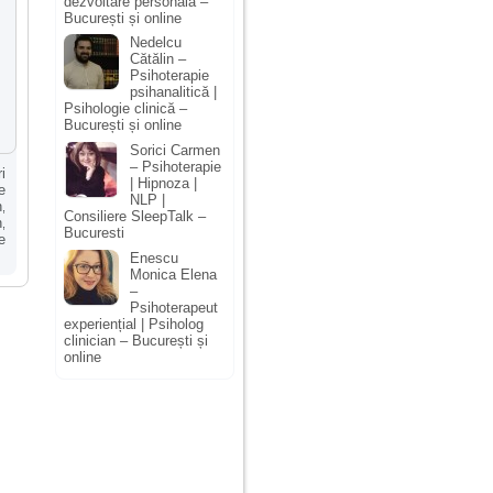
dezvoltare personală –
București și online
Nedelcu
Cătălin –
Psihoterapie
psihanalitică |
Psihologie clinică –
București și online
Sorici Carmen
– Psihoterapie
i
| Hipnoza |
e
NLP |
n
,
Consiliere SleepTalk –
n
,
Bucuresti
e
Enescu
Monica Elena
–
Psihoterapeut
experiențial | Psiholog
clinician – București și
online