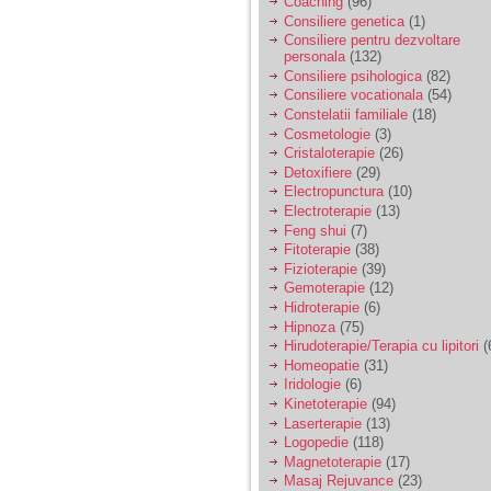
Coaching
(96)
tata alcoolic, mai
Consiliere genetica
(1)
nimanui nu ii pasa de
mine. Din cauza asta
Consiliere pentru dezvoltare
am inceput sa beau
personala
(132)
alcool si am inceput
Consiliere psihologica
(82)
sa ma culc cu barbati
Consiliere vocationala
(54)
pentru bani.
Constelatii familiale
(18)
Cosmetologie
(3)
Cristaloterapie
(26)
Detoxifiere
(29)
Electropunctura
(10)
Electroterapie
(13)
Feng shui
(7)
Fitoterapie
(38)
Fizioterapie
(39)
Gemoterapie
(12)
Hidroterapie
(6)
Hipnoza
(75)
Hirudoterapie/Terapia cu lipitori
(
Homeopatie
(31)
Iridologie
(6)
Kinetoterapie
(94)
Laserterapie
(13)
Logopedie
(118)
Magnetoterapie
(17)
Masaj Rejuvance
(23)