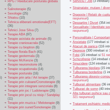
Serviciu / Job
(3 intrebari)
RPG / Reeducare posturala globala
(5)
Strainatate: mutare / dive
Salinoterapie
(5)
Sexologie
(25)
Dragoste | Relatii de cuplu
Shiatsu
(10)
raspunsuri
)
Tehnica eliberarii emotionale(EFT)
Despartire | Divort
(354 int
(36)
Sexualitate | Identitate se
Tehnici Jose Silva
(7)
raspunsuri
)
Terapie ABA
(97)
Personalitate | Comporta
Terapie asistata de animale
(5)
Anxietate
(177 intrebari si
Terapie craniosacrala
(52)
Atacuri de panica
(116 intr
Terapie cu bioptron
(6)
Depresie
(300 intrebari si
Terapie florala Bach
(41)
Fobii
(15 intrebari si
51 ra
Terapie geotermala
(3)
Schizofrenie
(14 intrebari 
Terapie McKenzie
(3)
Sinucidere
(124 intrebari 
Terapie neuromotorie
(4)
Tulburarea bipolara
(15 int
Terapie ocupationala
(14)
Tulburarea borderline
(1 in
Terapie posturala
(16)
Tulburarea obsesiv-compu
6)
Terapie prin arta / Art terapie
(37)
raspunsuri
)
Terapie prin culoare/Cromoterapie
(9)
Tulburari alimentare
(36 in
Terapie prin integrare senzoriala
(8)
Tulburari de somn
(40 intr
Terapie prin joc / Ludoterapie
(26)
Alte tulburari psihice sa
Terapie prin jocul cu nisip / Sandplay
321 raspunsuri
)
(11)
Terapie prin muzica / Meloterapie
(9)
Tratament psihiatric med
Terapie prin sunet/Sonoterapie
(3)