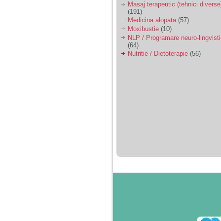
Masaj terapeutic (tehnici diverse
(191)
Medicina alopata
(57)
Moxibustie
(10)
NLP / Programare neuro-lingvist
(64)
Nutritie / Dietoterapie
(56)