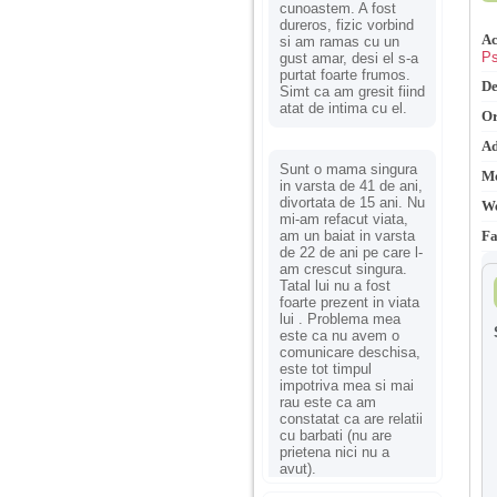
cunoastem. A fost
dureros, fizic vorbind
Ac
si am ramas cu un
Ps
gust amar, desi el s-a
purtat foarte frumos.
De
Simt ca am gresit fiind
atat de intima cu el.
Or
Ad
Sunt o mama singura
Mo
in varsta de 41 de ani,
divortata de 15 ani. Nu
We
mi-am refacut viata,
am un baiat in varsta
Fa
de 22 de ani pe care l-
am crescut singura.
Tatal lui nu a fost
foarte prezent in viata
lui . Problema mea
este ca nu avem o
comunicare deschisa,
este tot timpul
impotriva mea si mai
rau este ca am
constatat ca are relatii
cu barbati (nu are
prietena nici nu a
avut).