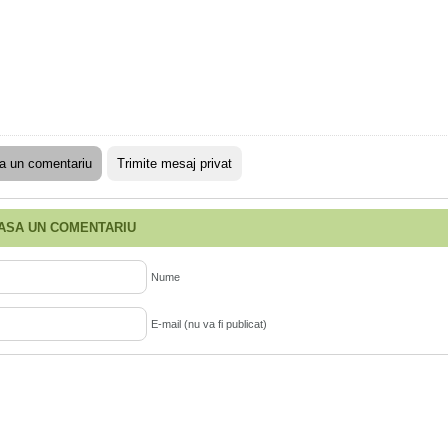
a un comentariu
Trimite mesaj privat
ASA UN COMENTARIU
Nume
E-mail (nu va fi publicat)